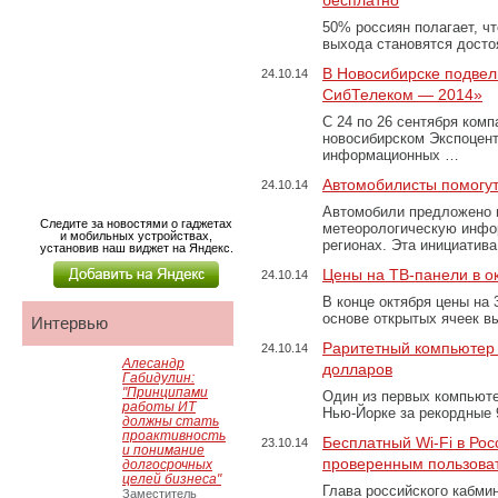
бесплатно
50% россиян полагает, ч
выхода становятся дост
В Новосибирске подвели
24.10.14
СибТелеком — 2014»
С 24 по 26 сентября комп
новосибирском Экспоцен
информационных …
Автомобилисты помогу
24.10.14
Автомобили предложено и
Следите за новостями о гаджетах
метеорологическую инфо
и мобильных устройствах,
регионах. Эта инициатив
установив наш виджет на Яндекс.
Цены на ТВ-панели в о
24.10.14
В конце октября цены на
основе открытых ячеек в
Интервью
Раритетный компьютер 
24.10.14
Алесандр
долларов
Габидулин:
"Принципами
Один из первых компьютер
работы ИТ
Нью-Йорке за рекордные
должны стать
проактивность
Бесплатный Wi-Fi в Рос
23.10.14
и понимание
проверенным пользова
долгосрочных
целей бизнеса"
Глава российского кабми
Заместитель