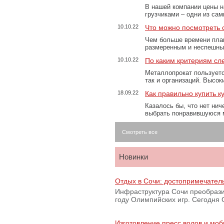
В нашей компании цены н
грузчиками – одни из са
10.10.22
Что можно посмотреть с
Чем больше времени план
размеренным и неспешны
10.10.22
По каким критериям сл
Металлопрокат пользуетс
так и организаций. Высо
18.09.22
Как правильно купить к
Казалось бы, что нет нич
выбрать понравившуюся 
Смотреть все
Новинки
Отдых в Сочи: достопримечател
Инфраструктура Сочи преобрази
году Олимпийских игр. Сегодня
Изготовление пресс волов и мо