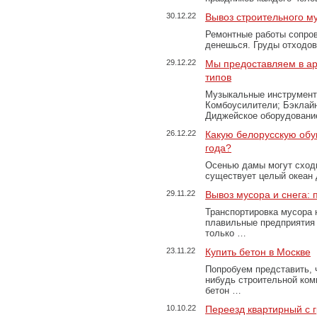
30.12.22
Вывоз строительного м
Ремонтные работы сопров
денешься. Груды отходо
29.12.22
Мы предоставляем в ар
типов
Музыкальные инструменты
Комбоусилители; Бэклай
Диджейское оборудование
26.12.22
Какую белорусскую обу
года?
Осенью дамы могут сходи
существует целый океан
29.11.22
Вывоз мусора и снега:
Транспортировка мусора 
плавильные предприятия 
только …
23.11.22
Купить бетон в Москве
Попробуем представить, 
нибудь строительной ком
бетон …
10.10.22
Переезд квартирный с 