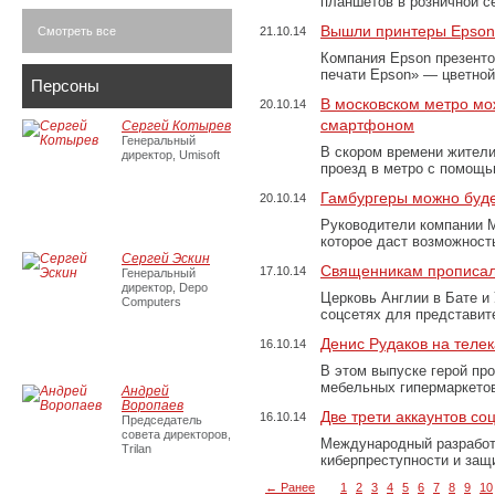
планшетов в розничной с
Вышли принтеры Epson
Смотреть все
21.10.14
Компания Epson презенто
печати Epson» — цветной
Персоны
В московском метро мо
20.10.14
смартфоном
Сергей Котырев
Генеральный
В скором времени жител
директор, Umisoft
проезд в метро с помощ
Гамбургеры можно буде
20.10.14
Руководители компании M
которое даст возможность
Сергей Эскин
Священникам прописал
17.10.14
Генеральный
директор, Depo
Церковь Англии в Бате и
Computers
соцсетях для представит
Денис Рудаков на теле
16.10.14
В этом выпуске герой пр
мебельных гипермаркето
Андрей
Воропаев
Две трети аккаунтов со
16.10.14
Председатель
совета директоров,
Международный разработч
Trilan
киберпреступности и защ
← Ранее
1
2
3
4
5
6
7
8
9
10