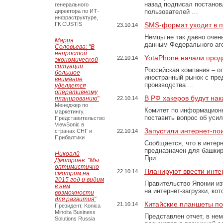
назад подписал постано
генерального
директора по ИТ-
пользователей …
инфраструктуре,
ГК CUSTIS
SMS-формат уходит в 
23.10.14
Немцы не так давно очен
Мария
данным Федерального аг
Соловьева: "В
непростой
YotaPhone начали прод
22.10.14
экономической
ситуации
Российская компания – о
большое
иностранный рынок с пр
внимание
производства …
уделяется
оперативному
В РФ хакеров будут нак
планированию"
22.10.14
Менеджер по
Комитет по информационн
маркетингу,
поставить вопрос об уси
Представительство
ViewSonic в
Запустили интернет-по
странах СНГ и
22.10.14
Прибалтики
Сообщается, что в интер
предназначен для башкир
Никоалй
При …
Дмитриев: "Мы
оптимистично
Планируют ввести инте
22.10.14
смотрим на
2015 год и видим
Правительство Японии из
в нем
на интернет-загрузки, к
возможности
для развития"
Китайские планшеты по
21.10.14
Президент, Konica
Minolta Business
Представлен отчет, в не
Solutions Russia