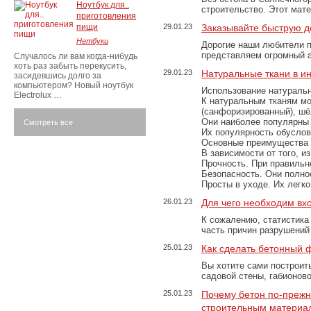
Ноутбук для..
строительство. Этот мат
приготовления
пищи
29.01.23
Заказывайте быструю д
Нетбуки
Дорогие наши любители 
представляем огромный а
Случалось ли вам когда-нибудь
хоть раз забыть перекусить,
29.01.23
Натуральные ткани в и
засидевшись долго за
компьютером? Новый ноутбук
Использование натуральн
Electrolux …
К натуральным тканям мо
(санфоризированный), шёл
Они наиболее популярны 
Смотреть все
Их популярность обусловл
Основные преимущества
В зависимости от того, и
Прочность. При правильно
Безопасность. Они полно
Просты в уходе. Их легк
26.01.23
Для чего необходим вх
К сожалению, статистика
часть причин разрушений
25.01.23
Как сделать бетонный 
Вы хотите сами построит
садовой стены, габионов
25.01.23
Почему бетон по-преж
строительным материа