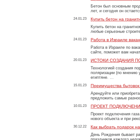
Бетон был основным прод
лет, и сегодня он остае
24.01.23
Купить бетон на грани
Купить бетон на гранитно
любые серьезные строит
24.01.23
Работа в Израиле вака
Работа в Израиле по вак
сайте, поможет вам нача
20.01.23
ИСТОКИ СОЗДАНИЯ П
Технологией создания по
поляризации (по мнению 
египтяне. …
15.01.23
Преимущества бытовок 
Арендуйте или приобретай
предложить самые разно
10.01.23
ПРОЕКТ ПОДКЛЮЧЕНИ
Проект подключения газа
нового объекта и при рек
30.12.22
Как выбрать подарок н
День Рождения бывает ра
праздников каждого чело