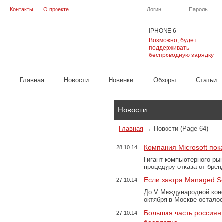
Контакты
О проекте
Логин
Пароль
IPHONE 6
Возможно, будет
поддерживать
беспроводную зарядку
Главная
Новости
Новинки
Обзоры
Cтатьи
Каталог
Новости
Главная
→
Новости
(Page 64)
Компания Microsoft пок
28.10.14
Гигант компьютерного ры
процедуру отказа от бре
Если завтра Managed Se
27.10.14
До V Международной кон
октября в Москве остало
Большая часть россиян
27.10.14