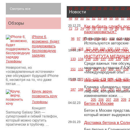
24
25
26
27
28
29
30
31
32
33
3
Смотреть все
Новости
48
49
50
51
52
53
54
55
56
57
5
Обзоры
20.12.23
Как выбрать службу дос
72
73
74
75
76
77
78
79
80
81
8
разочароваться?
iPhone 6,
Посмотрите – как выгляд
96
97
98
99
100
101
102
103
104
возможно, будет
Используются авторские
поддерживать
115
116
117
118
119
120
121
122
18.09.23
«РОССИЯ-КАЗАХСТАН
беспроводную
зарядку
ИНСТИТУТА МЕДИАЦИИ
133
134
135
136
137
138
139
140
Телефоны
Среди важных тем обсуж
Невероятно, но
медиации в странах ЕАЭ
151
152
153
154
155
156
157
158
«осведомленные источники»
«Международный опыт …
уже обсуждают будущий iPhone
05.03.23
169
170
Игольчатый RF-лифтинг
171
172
173
174
175
176
6, несмотря на то, что даже
пятая …
Клиника «Акварель» пред
187
188
189
190
191
192
193
194
лифтинг, который позвол
Кручу, верчу,
изменениями кожи. …
позвонить хочу
205
206
207
208
209
Телефоны
04.02.23
Бетон в Москве
Концепт
Бетон в Москве представ
Samsung Galaxy Skin —
который может выдержать
супертонкий и гибкий телефон,
который можно скрутить
29.01.23
Доставка бетона в Сол
практически в трубочку. …
Без бетона в Солнечного