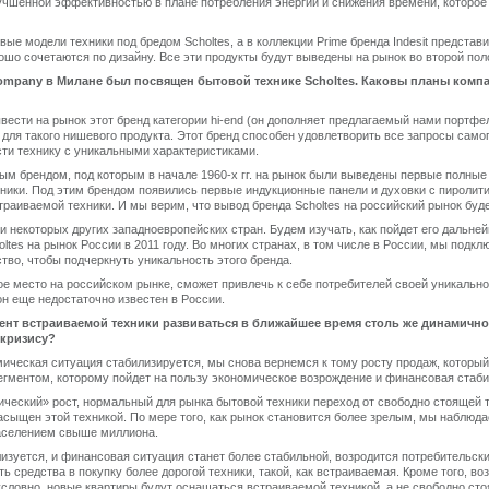
учшенной эффективностью в плане потребления энергии и снижения времени, которое
вые модели техники под бредом Scholtes, а в коллекции Prime бренда Indesit представ
ошо сочетаются по дизайну. Все эти продукты будут выведены на рынок во второй поло
 Company в Милане был посвящен бытовой технике Scholtes. Каковы планы комп
вести на рынок этот бренд категории hi-end (он дополняет предлагаемый нами портфе
о для такого нишевого продукта. Этот бренд способен удовлетворить все запросы само
сти технику с уникальными характеристиками.
вым брендом, под которым в начале 1960-х гг. на рынок были выведены первые полны
ники. Под этим брендом появились первые индукционные панели и духовки с пиролит
раиваемой техники. И мы верим, что вывод бренда Scholtes на российский рынок бу
ки некоторых других западноевропейских стран. Будем изучать, как пойдет его дальн
ltes на рынок России в 2011 году. Во многих странах, в том числе в России, мы подк
тво, чтобы подчеркнуть уникальность этого бренда.
ое место на российском рынке, сможет привлечь к себе потребителей своей уникальн
он еще недостаточно известен в России.
ент встраиваемой техники развиваться в ближайшее время столь же динамично,
кризису?
мическая ситуация стабилизируется, мы снова вернемся к тому росту продаж, который
егментом, которому пойдет на пользу экономическое возрождение и финансовая стаби
ческий» рост, нормальный для рынка бытовой техники переход от свободно стоящей т
насыщен этой техникой. По мере того, как рынок становится более зрелым, мы наблюд
населением свыше миллиона.
лизуется, и финансовая ситуация станет более стабильной, возродится потребительски
ть средства в покупку более дорогой техники, такой, как встраиваемая. Кроме того, в
словно, новые квартиры будут оснащаться встраиваемой техникой, а не свободно сто