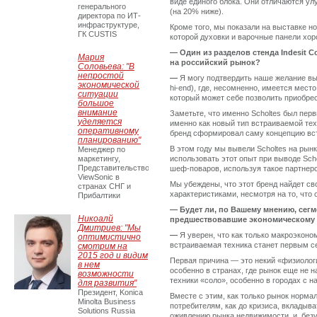
виде единого блока. Они отличаются ул
генерального
(на 20% ниже).
директора по ИТ-
инфраструктуре,
Кроме того, мы показали на выставке но
ГК CUSTIS
которой духовки и варочные панели хор
—
Один из разделов стенда Indesit
Мария
на российский рынок?
Соловьева: "В
непростой
—
Я могу подтвердить наше желание вы
экономической
hi-end), где, несомненно, имеется мест
ситуации
который может себе позволить приобре
большое
внимание
Заметьте, что именно Scholtes был пер
уделяется
именно как новый тип встраиваемой тех
оперативному
бренд сформировал саму концепцию вст
планированию"
В этом году мы вывели Scholtes на рын
Менеджер по
маркетингу,
использовать этот опыт при выводе Scho
Представительство
шеф-поваров, используя такое партнерс
ViewSonic в
Мы убеждены, что этот бренд найдет св
странах СНГ и
характеристиками, несмотря на то, что 
Прибалтики
—
Будет ли, по Вашему мнению, сегм
Никоалй
предшествовавшие экономическому 
Дмитриев: "Мы
—
Я уверен, что как только макроэконо
оптимистично
встраиваемая техника станет первым с
смотрим на
2015 год и видим
Первая причина — это некий «физиологи
в нем
особенно в странах, где рынок еще не 
возможности
техники «соло», особенно в городах с 
для развития"
Президент, Konica
Вместе с этим, как только рынок норма
Minolta Business
потребителям, как до кризиса, вкладыва
Solutions Russia
оживлению рынка недвижимости, и, безу