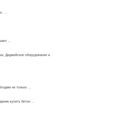
го. …
ешают …
ры; Диджейское оборудование и
бходим не только …
дание купить бетон …