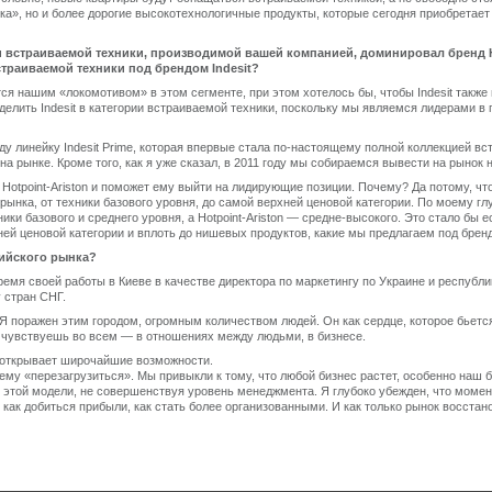
ка», но и более дорогие высокотехнологичные продукты, которые сегодня приобретает
и встраиваемой техники, производимой вашей компанией, доминировал бренд H
раиваемой техники под брендом Indesit?
ется нашим «локомотивом» в этом сегменте, при этом хотелось бы, чтобы Indesit также
ыделить Indesit в категории встраиваемой техники, поскольку мы являемся лидерами в
ду линейку Indesit Prime, которая впервые стала по-настоящему полной коллекцией вст
а рынке. Кроме того, как я уже сказал, в 2011 году мы собираемся вывести на рынок 
Hotpoint-Ariston и поможет ему выйти на лидирующие позиции. Почему? Да потому, что 
рынка, от техники базового уровня, до самой верхней ценовой категории. По моему гл
ики базового и среднего уровня, а Hotpoint-Ariston — средне-высокого. Это стало бы 
ей ценовой категории и вплоть до нишевых продуктов, какие мы предлагаем под бренд
сийского рынка?
ремя своей работы в Киеве в качестве директора по маркетингу по Украине и республ
 стран СНГ.
 поражен этим городом, огромным количеством людей. Он как сердце, которое бьется
ь чувствуешь во всем — в отношениях между людьми, в бизнесе.
и открывает широчайшие возможности.
 ему «перезагрузиться». Мы привыкли к тому, что любой бизнес растет, особенно наш б
 этой модели, не совершенствуя уровень менеджмента. Я глубоко убежден, что момен
, как добиться прибыли, как стать более организованными. И как только рынок восста