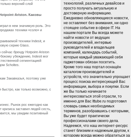
технологий, различных девайсов и
 только верхний слой
просто получать актуальную и
достоверную информацию.
otpoint-Ariston. Каковы
Ежедневно обновляющиеся новости,
не оставляют без внимания, ни одно
 играл в нем значимую роль. Это
стоящее событие в сфере IT. На
 продажах техники «соло» и
нашем портале Вы всегда можете
найти новости от ведущих
раиваемой техники Indesit, и
производителей, интервью
новую серию Glass.
руководителей и владельцев
сейчас бренду Hotpoint-Ariston
компаний, календарь событий,
убокому убеждению, Indesit мог
которые каждый уважающий себя
естественной сегментацией
гаджетоман обязан посетить.
ом Scholtes.
Кроме того наш портал оснащён
каталогом производителей и
устройств, что значительно упрощает
икам Закавказья, поэтому уже
процесс поиска интересующей Вас
информации, выбора и покупки. Если
 быстро, как только возможно, с
же Вы только начинаете
интересоваться этой отрасли, то
именно для Вас Ittube.ru подготовил
изнес. Рынок рос ежегодно как
словарь самых необходимых
т кризиса заставил людей сесть,
терминов, разобравшись с которыми,
новится, мы увидим позитивный
Вы уже будет практически
профессионалами своего дела.
Надеемся, что наш интернет-ресурс
станет близким и надежным другом, к
которому всегда можно обратиться за