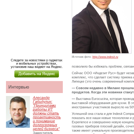
Источник фото:
http://www.indesit.ru
Следите за новостями о гаджетах
и мобильных устройствах,
позволило бы избежать проблем, связа
установив наш виджет на Яндекс.
Сейчас ООО «Индезит Рус» будет незав
комплекс, что сделает систему приема 
Липецке (это очень современный компл
Интервью
—
Совсем недавно в Милане прошла 
продуктов. Когда эти новинки стан
Алесандр
—
Выставка Eurocucina, которая провод
Габидулин:
выставкой оборудования для кухни. В э
"Принципами
иностранных участников выросло на 50
работы ИТ
должны стать
Успешной она стала и для Indesit Compa
проактивность
показать все наши новые технологии и 
и понимание
Experience и совершенно новую концепц
долгосрочных
газовых приборов плоский дизайн, соч
целей бизнеса"
также имеет уникальную производитель
Заместитель