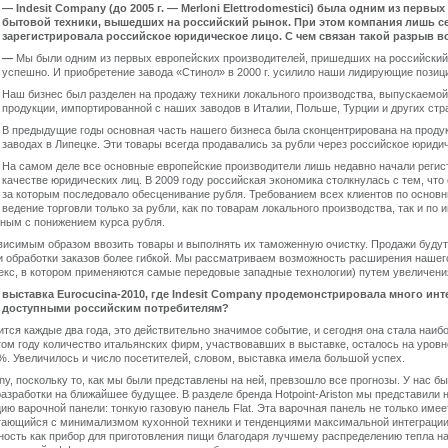
—
Indesit Company (до 2005 г. — Merloni Elettrodomestici) была одним из перв
бытовой техники, вышедших на российский рынок. При этом компания лишь сей
зарегистрировала российское юридическое лицо. С чем связан такой разрыв в
—
Мы были одним из первых европейских производителей, пришедших на российский 
успешно. И приобретение завода «Стинол» в 2000 г. усилило наши лидирующие позици
Наш бизнес был разделен на продажу техники локального производства, выпускаемой
продукции, импортированной с наших заводов в Италии, Польше, Турции и других стр
В предыдущие годы основная часть нашего бизнеса была сконцентрирована на продук
заводах в Липецке. Эти товары всегда продавались за рубли через российское юриди
На самом деле все основные европейские производители лишь недавно начали регис
качестве юридических лиц. В 2009 году российская экономика столкнулась с тем, что
за которым последовало обесценивание рубля. Требованием всех клиентов по основ
ведение торговли только за рубли, как по товарам локального производства, так и по
нным с понижением курса рубля.
исимым образом ввозить товары и выполнять их таможенную очистку. Продажи будут 
и обработки заказов более гибкой. Мы рассматриваем возможность расширения нашег
екс, в котором применяются самые передовые западные технологии) путем увеличени
выставка Eurocucina-2010, где Indesit Company продемонстрировала много и
ут доступными российским потребителям?
ится каждые два года, это действительно значимое событие, и сегодня она стала наи
том году количество итальянских фирм, участвовавших в выставке, осталось на уровне
%. Увеличилось и число посетителей, словом, выставка имела большой успех.
ny, поскольку то, как мы были представлены на ней, превзошло все прогнозы. У нас б
разработки на ближайшее будущее. В разделе бренда Hotpoint-Ariston мы представили 
ию варочной панели: тонкую газовую панель Flat. Эта варочная панель не только имее
етающийся с минимализмом кухонной техники и тенденциями максимальной интеграции
ность как прибор для приготовления пищи благодаря лучшему распределению тепла н