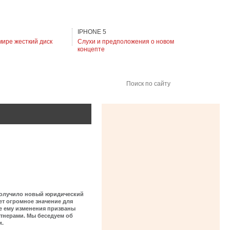
IPHONE 5
мире жесткий диск
Слухи и предположения о новом
концепте
Поиск по сайту
 получило новый юридический
ет огромное значение для
ие ему изменения призваны
тнерами. Мы беседуем об
и.