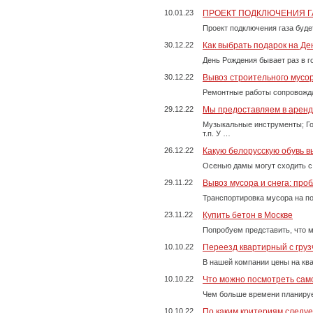
10.01.23
ПРОЕКТ ПОДКЛЮЧЕНИЯ Г
Проект подключения газа буде
30.12.22
Как выбрать подарок на Д
День Рождения бывает раз в г
30.12.22
Вывоз строительного мусо
Ремонтные работы сопровожда
29.12.22
Мы предоставляем в аренду
Музыкальные инструменты; Го
т.п. У …
26.12.22
Какую белорусскую обувь в
Осенью дамы могут сходить с
29.11.22
Вывоз мусора и снега: про
Транспортировка мусора на п
23.11.22
Купить бетон в Москве
Попробуем представить, что м
10.10.22
Переезд квартирный с груз
В нашей компании цены на ква
10.10.22
Что можно посмотреть само
Чем больше времени планируе
10.10.22
По каким критериям следу