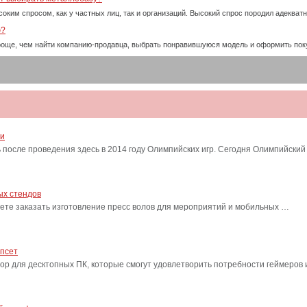
оким спросом, как у частных лиц, так и организаций. Высокий спрос породил адекват
ю?
проще, чем найти компанию-продавца, выбрать понравившуюся модель и оформить пок
ти
после проведения здесь в 2014 году Олимпийских игр. Сегодня Олимпийский
ых стендов
ете заказать изготовление пресс волов для мероприятий и мобильных …
ипсет
сор для десктопных ПК, которые смогут удовлетворить потребности геймеро