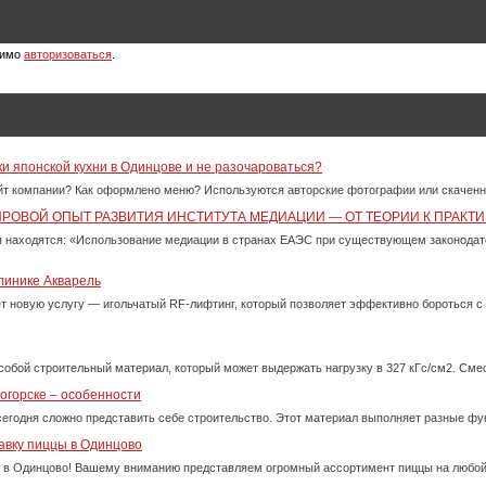
димо
авторизоваться
.
ки японской кухни в Одинцове и не разочароваться?
айт компании? Как оформлено меню? Используются авторские фотографии или скачен
ИРОВОЙ ОПЫТ РАЗВИТИЯ ИНСТИТУТА МЕДИАЦИИ — ОТ ТЕОРИИ К ПРАКТИ
 находятся: «Использование медиации в странах ЕАЭС при существующем законода
линике Акварель
ет новую услугу — игольчатый RF-лифтинг, который позволяет эффективно бороться 
собой строительный материал, который может выдержать нагрузку в 327 кГс/см2. См
огорске – особенности
сегодня сложно представить себе строительство. Этот материал выполняет разные фу
авку пиццы в Одинцово
 в Одинцово! Вашему вниманию представляем огромный ассортимент пиццы на любой