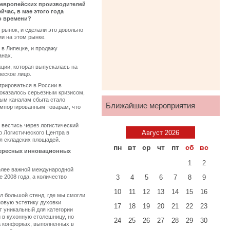
ых европейских производителей
час, в мае этого года
о времени?
рынок, и сделали это довольно
и на этом рынке.
 в Липецке, и продажу
анах.
ции, которая выпускалась на
ческое лицо.
трироваться в России в
 оказалось серьезным кризисом,
ным каналам сбыта стало
Ближайшие мероприятия
 импортированным товарам, что
вестись через логистический
Август 2026
о Логистического Центра в
я складских площадей.
пн
вт
ср
чт
пт
сб
вс
нтересных инновационных
1
2
более важной международной
 2008 года, а количество
3
4
5
6
7
8
9
10
11
12
13
14
15
16
ыл большой стенд, где мы смогли
новую эстетику духовки
17
18
19
20
21
22
23
т уникальный для категории
 в кухонную столешницу, но
24
25
26
27
28
29
30
а конфорках, выполненных в