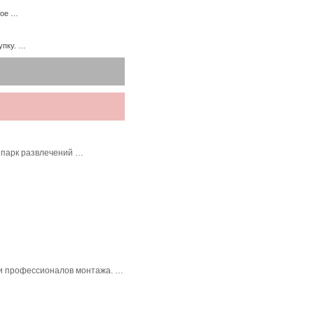
ное …
упку. …
 парк развлечений …
в и профессионалов монтажа. …