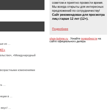
советом и приятно провести время.
Мы всегда открыты для интересных
предложений по сотрудничеству!
Сайт рекомендован для просмотра
лиц старше 12 лет (12+).
Подробнее
shop-bohme.ru
. Узнайте
подробности
на
сайте официального дилера
ные из …
КЕ»
тельстве», «Международный
с возрастными изменениями
есь …
нкции в …
 вкус! …