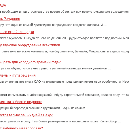
АЗА
т необходим и при строительстве нового объекта и при реконструкции уже возведенно
ень Рождения
оду, это один из самый долгожданных праздников каждого человека. И …
ра со стройплощадки
ются мусором. Никуда от него не денешься. Груды отходов валяются под ногами, м
 звуковое оборудование всех типов
товые акустические комплексы; Комбоусилители; Бэклайн; Микрофоны и аудиомикше
ыбрать для холодного времени года?
 ума от обуви, потому что существует целый океан доступных дизайнов …
блемы и пути решения
олигон или вывоз снега САО на плавильные предприятия имеет свои особенности: Нео
ожет испытывать снабженец какой-нибудь строительной компании, если он получит за
чиками в Москве недорого
ртирный переезд в Москве с грузчиками – одни из самых …
стоятельно за 3-5 дней в Баку?
тся провести в Баку. Тем более размеренным и неспешным может быть обзор …
ет выбирать металлобазу?