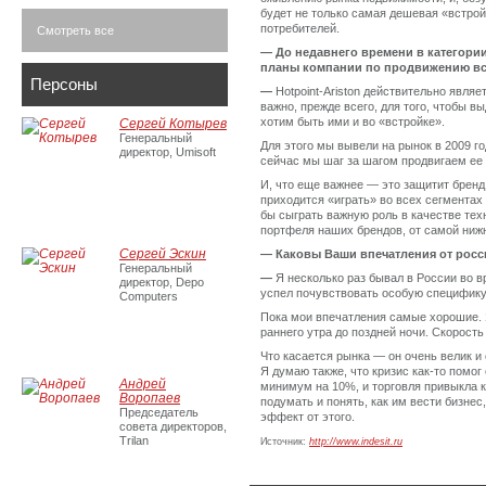
будет не только самая дешевая «встрой
потребителей.
Смотреть все
—
До недавнего времени в категори
планы компании по продвижению вст
Персоны
—
Hotpoint-Ariston действительно явля
важно, прежде всего, для того, чтобы в
хотим быть ими и во «встройке».
Сергей Котырев
Генеральный
Для этого мы вывели на рынок в 2009 го
директор, Umisoft
сейчас мы шаг за шагом продвигаем ее н
И, что еще важнее — это защитит бренд 
приходится «играть» во всех сегментах 
бы сыграть важную роль в качестве техн
портфеля наших брендов, от самой нижн
Сергей Эскин
—
Каковы Ваши впечатления от рос
Генеральный
—
Я несколько раз бывал в России во в
директор, Depo
успел почувствовать особую специфику
Computers
Пока мои впечатления самые хорошие. Я
раннего утра до поздней ночи. Скорост
Что касается рынка — он очень велик 
Я думаю также, что кризис как-то помог
Андрей
минимум на 10%, и торговля привыкла к
Воропаев
подумать и понять, как им вести бизнес
Председатель
эффект от этого.
совета директоров,
Trilan
Источник:
http://www.indesit.ru