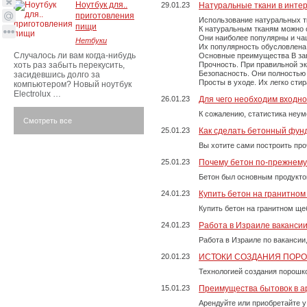
Ноутбук для..
29.01.23
Натуральные ткани в инте
приготовления
Использование натуральных т
пищи
К натуральным тканям можно о
Они наиболее популярны и чащ
Нетбуки
Их популярность обусловлена 
Случалось ли вам когда-нибудь
Основные преимущества В зави
хоть раз забыть перекусить,
Прочность. При правильной экс
Безопасность. Они полностью
засидевшись долго за
Просты в уходе. Их легко сти
компьютером? Новый ноутбук
Electrolux …
26.01.23
Для чего необходим входно
К сожалению, статистика неум
Смотреть все
25.01.23
Как сделать бетонный фун
Вы хотите сами построить пр
25.01.23
Почему бетон по-прежнем
Бетон был основным продукто
24.01.23
Купить бетон на гранитно
Купить бетон на гранитном ще
24.01.23
Работа в Израиле ваканси
Работа в Израиле по вакансии
20.01.23
ИСТОКИ СОЗДАНИЯ ПОР
Технологией создания порошко
15.01.23
Преимущества бытовок в а
Арендуйте или приобретайте у