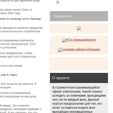
 требуется для закипания воды
31
или новую линию Glass, в
вине 2011 года.
Смотреть все
ании по выводу этого бренда
ль брендов в сегменте продуктов
го взыскательного потребителя,
е встраиваемые комплекты,
ической самоочисткой. Этот
дет успешным.
ейшее продвижение, чтобы
лючаем для этого знаменитых
остью и высокими
 как в годы,
О проекте
 был на рынке до кризиса. И
лизация.
В стремительно развивающейся
сфере электроники, порой сложно
ехники к встраиваемой,
уследить за новинками, выходящими
аем сокращение на нем доли
чуть ли не каждый день. Данный
портал предназначен для тех, кто
й кредит. Это позволит
хочет оставаться в курсе всех
озрождение экономики приведет к
выходящих инновационных
ящей. И мы уверены, что это