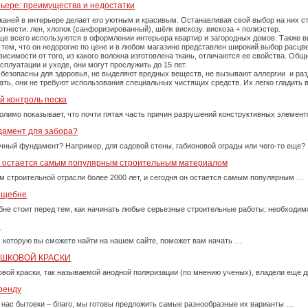
рьере: преимущества и недостатки
каней в интерьере делает его уютным и красивым. Останавливая свой выбор на них 
тнести: лен, хлопок (санфоризированный), шёлк вискозу. вискоза + полиэстер.
е всего используются в оформлении интерьера квартир и загородных домов. Также вы
тем, что он недорогие по цене и в любом магазине представлен широкий выбор расцве
симости от того, из какого волокна изготовлена ткань, отличаются ее свойства. Об
плуатации и уходе, они могут прослужить до 15 лет.
 безопасны для здоровья, не выделяют вредных веществ, не вызывают аллергии и ра
рать, они не требуют использования специальных чистящих средств. Их легко гладит
й контроль песка
олимо показывает, что почти пятая часть причин разрушений конструктивных элемент
дамент для забора?
очный фундамент? Например, для садовой стены, габионовой ограды или чего-то еще?
у остается самым популярным строительным материалом
м строительной отрасли более 2000 лет, и сегодня он остается самым популярным …
м щебне
бне стоит перед тем, как начинать любые серьезные строительные работы; необходи
и
, которую вы сможете найти на нашем сайте, поможет вам начать …
ОШКОВОЙ КРАСКИ
вой краски, так называемой анодной поляризации (по мнению ученых), владели еще д
ренду
 нас бытовки – благо, мы готовы предложить самые разнообразные их варианты …