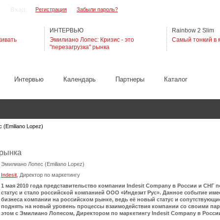
Регистрация
Забыли пароль?
ИНТЕРВЬЮ
Rainbow 2 Slim
живать
Эмилиано Лопес: Кризис - это
Самый тонкий в 
"перезагрузка" рынка
Интервью
Календарь
Партнеры
Каталог
 (Emiliano Lopez)
 рынка
Эмилиано Лопес (Emiliano Lopez)
Indesit
, Директор по маркетингу
1 мая 2010 года представительство компании Indesit Company в России и СНГ
статус и стало российской компанией ООО «Индезит Рус». Данное событие име
бизнеса компании на российском рынке, ведь её новый статус и сопутствующ
поднять на новый уровень процессы взаимодействия компании со своими пар
этом с Эмилиано Лопесом, Директором по маркетингу Indesit Company в Росси