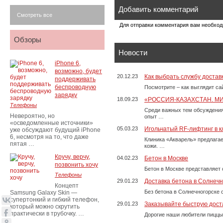
Добавить комментарий
Смотреть все
Для отправки комментария вам необхо
Обзоры
Новости
iPhone 6,
возможно, будет
20.12.23
Как выбрать службу достав
поддерживать
беспроводную
Посмотрите – как выглядит с
зарядку
18.09.23
«РОССИЯ-КАЗАХСТАН. М
Телефоны
Среди важных тем обсуждения
Невероятно, но
опыт …
«осведомленные источники»
05.03.23
Игольчатый RF-лифтинг в к
уже обсуждают будущий iPhone
6, несмотря на то, что даже
Клиника «Акварель» предлага
пятая …
кожи. …
Кручу, верчу,
04.02.23
Бетон в Москве
позвонить хочу
Бетон в Москве представляет 
Телефоны
29.01.23
Доставка бетона в Солнечн
Концепт
Без бетона в Солнечногорске 
Samsung Galaxy Skin —
супертонкий и гибкий телефон,
29.01.23
Заказывайте быструю дост
который можно скрутить
практически в трубочку. …
Дорогие наши любители пиццы