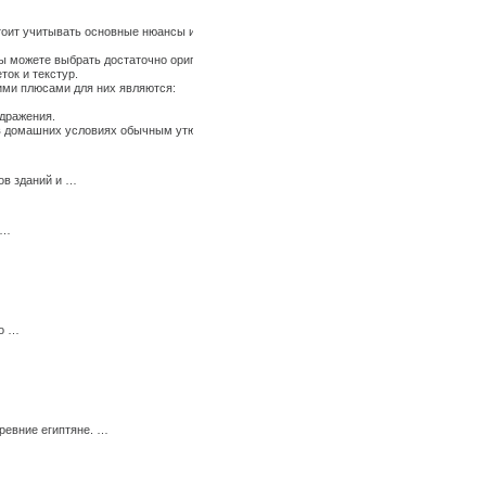
стоит учитывать основные нюансы их использования, иначе по истечению времени они
 можете выбрать достаточно оригинальные ткани, изготовленные из крапивы, конопли
ток и текстур.
щими плюсами для них являются:
здражения.
ь в домашних условиях обычным утюгом. …
ов зданий и …
 …
мо …
ревние египтяне. …