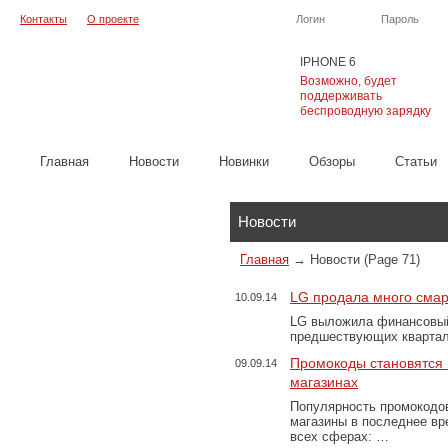
Контакты
О проекте
Логин
Пароль
IPHONE 6
Возможно, будет
поддерживать
беспроводную зарядку
Главная
Новости
Новинки
Обзоры
Cтатьи
Каталог
Новости
Главная
→
Новости
(Page 71)
LG продала много сма
10.09.14
LG выложила финансовый о
предшествующих квартал
Промокоды становятся 
09.09.14
магазинах
Популярность промокодов
магазины в последнее вр
всех сферах: …