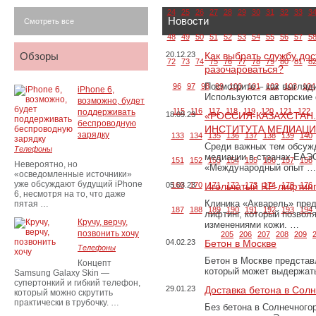
24
25
26
27
28
29
30
31
32
33
3
Новости
Смотреть все
48
49
50
51
52
53
54
55
56
57
5
Обзоры
20.12.23
Как выбрать службу дос
72
73
74
75
76
77
78
79
80
81
8
разочароваться?
Посмотрите – как выгляд
96
97
98
99
100
101
102
103
104
iPhone 6,
Используются авторские
возможно, будет
115
116
117
118
119
120
121
122
поддерживать
18.09.23
«РОССИЯ-КАЗАХСТАН
беспроводную
ИНСТИТУТА МЕДИАЦИИ
зарядку
133
134
135
136
137
138
139
140
Среди важных тем обсуж
Телефоны
медиации в странах ЕАЭ
151
152
153
154
155
156
157
158
Невероятно, но
«Международный опыт …
«осведомленные источники»
уже обсуждают будущий iPhone
05.03.23
169
170
Игольчатый RF-лифтинг
171
172
173
174
175
176
6, несмотря на то, что даже
Клиника «Акварель» пред
пятая …
187
188
189
190
191
192
193
194
лифтинг, который позвол
Кручу, верчу,
изменениями кожи. …
позвонить хочу
205
206
207
208
209
04.02.23
Бетон в Москве
Телефоны
Бетон в Москве представ
Концепт
который может выдержать
Samsung Galaxy Skin —
супертонкий и гибкий телефон,
29.01.23
Доставка бетона в Сол
который можно скрутить
практически в трубочку. …
Без бетона в Солнечного