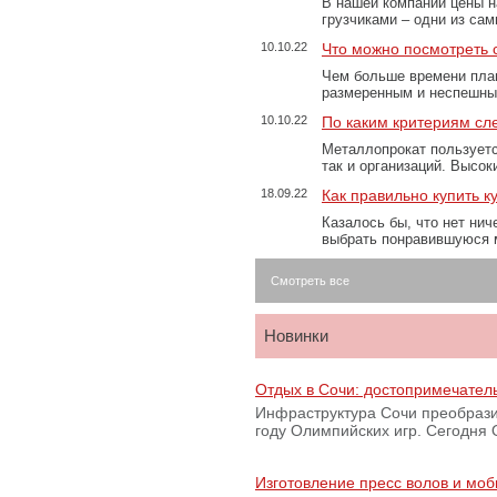
В нашей компании цены н
грузчиками – одни из са
10.10.22
Что можно посмотреть с
Чем больше времени план
размеренным и неспешны
10.10.22
По каким критериям сл
Металлопрокат пользуетс
так и организаций. Высо
18.09.22
Как правильно купить к
Казалось бы, что нет нич
выбрать понравившуюся 
Смотреть все
Новинки
Отдых в Сочи: достопримечател
Инфраструктура Сочи преобрази
году Олимпийских игр. Сегодня
Изготовление пресс волов и мо