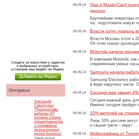
Visa и MasterCard под
09.09.14
данных
Крупнейшие операторы пл
Inc. подготовили новую
Власти хотят покрыть в
09.09.14
Власти Москвы хотят к 20
Об этом сказал руковод
Motorola начала прода
09.09.14
В компании Motorola, как
Следите за новостями о гаджетах
современные умные часы
и мобильных устройствах,
установив наш виджет на Яндекс.
Samsung начала работ
09.09.14
Samsung Electronics раб
в виде наручных часов. 
Интервью
Сегодня мир увидит iPh
09.09.14
Сегодня важный день для
Алесандр
Именно сегодня пройдет 
Габидулин:
"Принципами
10% жителей не страда
09.09.14
работы ИТ
должны стать
Лишь 10% россиян могут 
проактивность
а свыше трети – берут …
и понимание
долгосрочных
Инфографика от Технич
целей бизнеса"
09.09.14
Заместитель