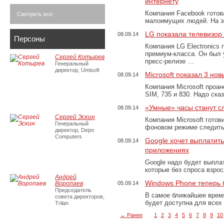
интернету
Компания Facebook готова
Смотреть все
малоимущих людей. На э
LG показала телевизор 
08.09.14
Персоны
Компания LG Electronics
премиум-класса. Он был 
Сергей Котырев
пресс-релизе …
Генеральный
директор, Umisoft
Microsoft показал 3 но
08.09.14
Компания Microsoft проа
SIM, 735 и 830. Надо ск
«Умные» часы станут с
08.09.14
Сергей Эскин
Компания Microsoft готов
Генеральный
фоновом режиме следить
директор, Depo
Computers
Google хочет выплатить
08.09.14
приложениях
Google надо будет выпла
которые без спроса взро
Андрей
Windows Phone теперь б
Воропаев
05.09.14
Председатель
В самое ближайшее время
совета директоров,
будет доступна для всех
Trilan
← Ранее
1
2
3
4
5
6
7
8
9
10