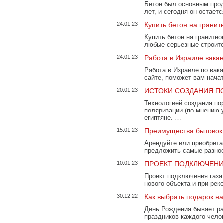
Бетон был основным прод
лет, и сегодня он остае
24.01.23
Купить бетон на грани
Купить бетон на гранитно
любые серьезные строит
24.01.23
Работа в Израиле вака
Работа в Израиле по вак
сайте, поможет вам нача
20.01.23
ИСТОКИ СОЗДАНИЯ П
Технологией создания по
поляризации (по мнению 
египтяне. …
15.01.23
Преимущества бытовок 
Арендуйте или приобретай
предложить самые разно
10.01.23
ПРОЕКТ ПОДКЛЮЧЕНИ
Проект подключения газа
нового объекта и при рек
30.12.22
Как выбрать подарок н
День Рождения бывает ра
праздников каждого чело