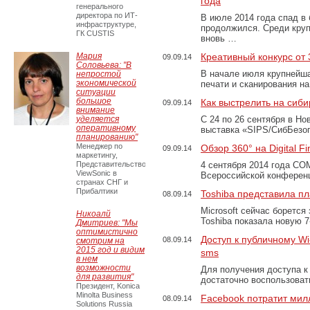
года
генерального
директора по ИТ-
В июле 2014 года спад в
инфраструктуре,
продолжился. Среди кру
ГК CUSTIS
вновь …
Мария
Креативный конкурс от 
09.09.14
Соловьева: "В
В начале июля крупнейша
непростой
экономической
печати и сканирования н
ситуации
большое
Как выстрелить на сиб
09.09.14
внимание
уделяется
С 24 по 26 сентября в Н
оперативному
выставка «SIPS/СибБезоп
планированию"
Менеджер по
Обзор 360° на Digital F
09.09.14
маркетингу,
Представительство
4 сентября 2014 года CO
ViewSonic в
Всероссийской конференц
странах СНГ и
Прибалтики
Toshiba представила п
08.09.14
Microsoft сейчас борется
Никоалй
Toshiba показала новую 
Дмитриев: "Мы
оптимистично
Доступ к публичному Wi
08.09.14
смотрим на
2015 год и видим
sms
в нем
возможности
Для получения доступа к 
для развития"
достаточно воспользова
Президент, Konica
Minolta Business
Facebook потратит мил
08.09.14
Solutions Russia