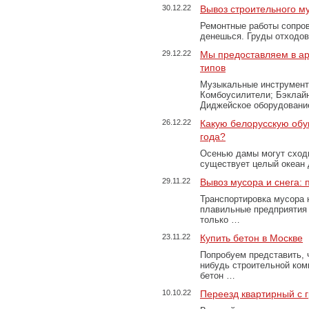
30.12.22
Вывоз строительного м
Ремонтные работы сопров
денешься. Груды отходо
29.12.22
Мы предоставляем в ар
типов
Музыкальные инструменты
Комбоусилители; Бэклай
Диджейское оборудование
26.12.22
Какую белорусскую обу
года?
Осенью дамы могут сходи
существует целый океан
29.11.22
Вывоз мусора и снега:
Транспортировка мусора 
плавильные предприятия 
только …
23.11.22
Купить бетон в Москве
Попробуем представить, 
нибудь строительной ком
бетон …
10.10.22
Переезд квартирный с 