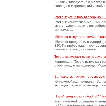
В нашей типография в Москве вы
волов для мероприятий и моби
Intel выпустил новый сверхмощн
Intel выпускает сверхмощный пр
смогут удовлетворить потребно
монтажа. …
Microsoft выпустила самый бюд
Microsoft представила супербю
130. По информации корпораци
самым «самым доступным …
Toyota выпускает свою первую 
Корпорация Toyota выпускает с
работающую на водороде. Модель
Samsung выпускает телевизор 
Южнокорейская компания Samsun
выпущен первый телевизор с из
Новый внедорожник Audi SQ7 по
Компания Audi официально подт
SQ7 со встроенным электронным