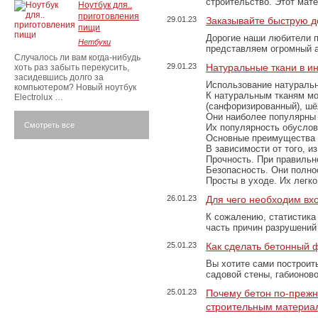
строительство. Этот мат
Ноутбук для..
приготовления
29.01.23
Заказывайте быструю д
пищи
Дорогие наши любители 
Нетбуки
представляем огромный а
Случалось ли вам когда-нибудь
29.01.23
Натуральные ткани в и
хоть раз забыть перекусить,
засидевшись долго за
Использование натуральн
компьютером? Новый ноутбук
К натуральным тканям мо
Electrolux …
(санфоризированный), шёл
Они наиболее популярны 
Смотреть все
Их популярность обусловл
Основные преимущества
В зависимости от того, и
Прочность. При правильно
Безопасность. Они полно
Просты в уходе. Их легк
26.01.23
Для чего необходим вх
К сожалению, статистика
часть причин разрушений
25.01.23
Как сделать бетонный 
Вы хотите сами построит
садовой стены, габионов
25.01.23
Почему бетон по-преж
строительным материа