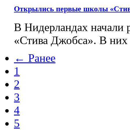
Открылись первые школы «Стив
В Нидерландах начали 
«Стива Джобса». В них
← Ранее
1
2
3
4
5