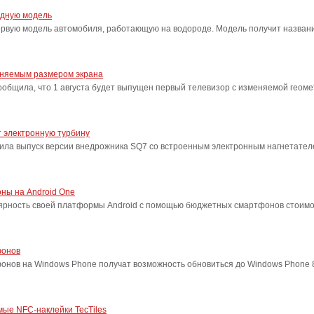
одную модель
ервую модель автомобиля, работающую на водороде. Модель получит название
еняемым размером экрана
бщила, что 1 августа будет выпущен первый телевизор с изменяемой геоме
 электронную турбину
ила выпуск версии внедрожника SQ7 со встроенным электронным нагнетател
ны на Android One
лярность своей платформы Android с помощью бюджетных смартфонов стоимо
фонов
фонов на Windows Phone получат возможность обновиться до Windows Phone
ые NFC-наклейки TecTiles