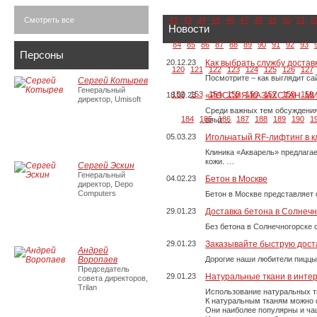
Смотреть все
42
43
44
45
46
47
48
49
50
51
5
Новости
84
85
86
87
88
89
90
91
92
93
Персоны
20.12.23
Как выбрать службу достав
120
121
122
123
124
125
126
127
Посмотрите – как выглядит с
Сергей Котырев
Генеральный
152
153
154
155
156
157
158
159
18.09.23
«РОССИЯ-КАЗАХСТАН. М
директор, Umisoft
Среди важных тем обсуждения
184
185
186
187
188
189
190
1
опыт …
05.03.23
Игольчатый RF-лифтинг в к
Клиника «Акварель» предлага
кожи. …
Сергей Эскин
Генеральный
04.02.23
Бетон в Москве
директор, Depo
Computers
Бетон в Москве представляет 
29.01.23
Доставка бетона в Солнечн
Без бетона в Солнечногорске 
29.01.23
Заказывайте быструю дост
Андрей
Воропаев
Дорогие наши любители пиццы
Председатель
29.01.23
Натуральные ткани в инте
совета директоров,
Trilan
Использование натуральных т
К натуральным тканям можно о
Они наиболее популярны и чащ