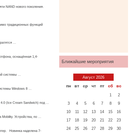
мяти NAND нового поколения.
мимо традиционных функций
кратятся …
ртфона, оснащённая 1,4-
Ближайшие мероприятия
ной системы …
Август 2026
пн
вт
ср
чт
пт
сб
вс
системы Windows 8 …
1
2
4.0 (Ice Cream Sandwich) под …
3
4
5
6
7
8
9
10
11
12
13
14
15
16
Mobility. Устройства, по …
17
18
19
20
21
22
23
24
25
26
27
28
29
30
тер. Новинка наделена 7-