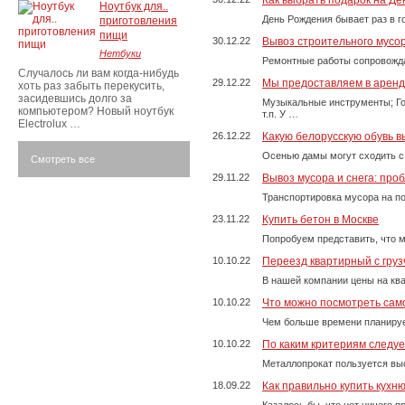
Как выбрать подарок на Д
Ноутбук для..
День Рождения бывает раз в г
приготовления
пищи
30.12.22
Вывоз строительного мусо
Нетбуки
Ремонтные работы сопровожда
Случалось ли вам когда-нибудь
29.12.22
Мы предоставляем в аренду
хоть раз забыть перекусить,
засидевшись долго за
Музыкальные инструменты; Го
компьютером? Новый ноутбук
т.п. У …
Electrolux …
26.12.22
Какую белорусскую обувь в
Осенью дамы могут сходить с
Смотреть все
29.11.22
Вывоз мусора и снега: про
Транспортировка мусора на п
23.11.22
Купить бетон в Москве
Попробуем представить, что м
10.10.22
Переезд квартирный с груз
В нашей компании цены на ква
10.10.22
Что можно посмотреть само
Чем больше времени планируе
10.10.22
По каким критериям следу
Металлопрокат пользуется выс
18.09.22
Как правильно купить кухн