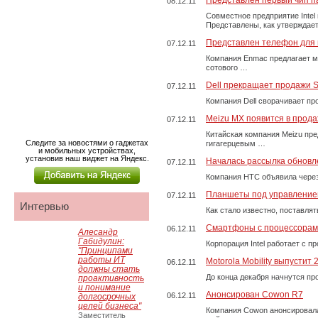
Представлен первый чип 
08.12.11
Совместное предприятие Intel
Представлены, как утверждае
Представлен телефон для
07.12.11
Компания Enmac предлагает м
сотового …
Dell прекращает продажи S
07.12.11
Компания Dell сворачивает пр
Meizu MX появится в прода
07.12.11
Китайская компания Meizu пре
Следите за новостями о гаджетах
гигагерцевым …
и мобильных устройствах,
установив наш виджет на Яндекс.
Началась рассылка обновле
07.12.11
Компания HTC объявила через
Планшеты под управление
07.12.11
Интервью
Как стало известно, поставл
Смартфоны с процессорами 
06.12.11
Алесандр
Габидулин:
Корпорация Intel работает с 
"Принципами
работы ИТ
Motorola Mobility выпустит
06.12.11
должны стать
До конца декабря начнутся пр
проактивность
и понимание
Анонсирован Cowon R7
06.12.11
долгосрочных
целей бизнеса"
Компания Cowon анонсировал
Заместитель