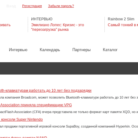
Регистрация
Забыли пароль?
ИНТЕРВЬЮ
Rainbow 2 Slim
живать
Эмилиано Лопес: Кризис - это
Самый тонкий в 
"перезагрузка" рынка
Интервью
Календарь
Партнеры
Каталог
oth-клавиатурам работать до 10 лет без подзарядки
ла компания Broadcom, может позволить Bluetooth-клавиатуре работать до 10 лет без
 Association приняла спецификацию VPG
ctFlash Association (CFA) вчера представила не только формат карт памяти XQD, но
 консоли Super Nintendo
л продажи портативной игровой консоли SupaBoy, созданной компанией Hyperkin. Особ