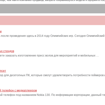
проще, чем найти компанию-продавца, выбрать понравившуюся модель и оформить пок
ти
после проведения здесь в 2014 году Олимпийских игр. Сегодня Олимпийский
ых стендов
ете заказать изготовление пресс волов для мероприятий и мобильных …
ипсет
сор для десктопных ПК, которые смогут удовлетворить потребности геймеро
ый телефон с медиаплеером
ый телефон под названием Nokia 130. По информации корпорации, данный т