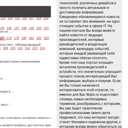
технологий, различных девайсов и
просто получать актуальную и
75
76
77
78
79
80
81
82
83
достоверную информацию.
Ежедневно обновляющиеся новости,
113
114
115
116
117
118
119
не оставляют без внимания, ни одно
стоящее событие в сфере IT. На
145
146
147
148
149
150
151
нашем портале Вы всегда можете
ные из …
найти новости от ведущих
177
178
179
180
181
182
183
КЕ»
производителей, интервью
руководителей и владельцев
тельстве», «Международный
8
209
210
211
212
213
214
компаний, календарь событий,
которые каждый уважающий себя
гаджетоман обязан посетить.
с возрастными изменениями
Кроме того наш портал оснащён
каталогом производителей и
устройств, что значительно упрощает
процесс поиска интересующей Вас
есь …
информации, выбора и покупки. Если
же Вы только начинаете
интересоваться этой отрасли, то
нкции в …
именно для Вас Ittube.ru подготовил
словарь самых необходимых
терминов, разобравшись с которыми,
 вкус! …
Вы уже будет практически
профессионалами своего дела.
Надеемся, что наш интернет-ресурс
стоит учитывать основные нюансы их использования, иначе по истечению времени они
станет близким и надежным другом, к
 можете выбрать достаточно оригинальные ткани, изготовленные из крапивы, конопли
которому всегда можно обратиться за