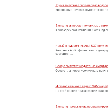
Toyota выпускает свою первую водор
Корпорация Toyota выпускает свою п
Samsung выпускает телевизор с изм
Южнокорейская компания Samsung соо
Новый внедорожник Audi SQ7 получит
Компания Audi официально подтверд
состоится …
Google выпустит бюджетные смартфо
Google планирует увеличивать попу
Microsoft начинает апдейт WP-смарт
На этой неделе пользователи смарт
Samsung представила программируем