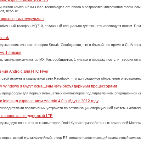
памяти флеш-памяти NAND
 и Micron компания IM Flash Technologies объявила о разработке микрочипов флеш-па
тся, первые …
 правоверных мусульман
обильный телефон MQ710, созданный специально для тех, кто исповедует ислам. По
treak
одажи своих планшетов серии Streak. Сообщается, что в ближайшее время в США пре
же 1 января
дставила коммуникатор MX. Как сообщается, 1 января в продажу поступит версия сма
ния Android для HTC Flyer
 свой аккаунт в социальной сети Facebook, что долгожданное обновление операцион
м Windows 8 будут оснащены четырехъядерными процессорами
ять процессоры для первых планшетных компьютеров под управлением операционной 
Intel под управлением Android 4.0 выйдут в 2012 году
производителями портативных устройств по оптимизации операционной системы Android 
 2 планшета с поддержкой LTE
одажи двух планшетных компьютеров Droid Xyboard, разработанных компанией Motorola 
а портативный мультимедийный плеер R7, внешне напоминающий планшетный компью