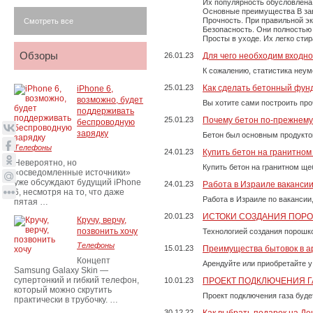
Их популярность обусловлена 
Основные преимущества В зави
Прочность. При правильной экс
Смотреть все
Безопасность. Они полностью
Просты в уходе. Их легко сти
Обзоры
26.01.23
Для чего необходим входно
К сожалению, статистика неум
25.01.23
Как сделать бетонный фун
iPhone 6,
возможно, будет
Вы хотите сами построить пр
поддерживать
25.01.23
Почему бетон по-прежнем
беспроводную
зарядку
Бетон был основным продукто
Телефоны
24.01.23
Купить бетон на гранитно
Невероятно, но
Купить бетон на гранитном ще
«осведомленные источники»
уже обсуждают будущий iPhone
24.01.23
Работа в Израиле ваканси
6, несмотря на то, что даже
Работа в Израиле по вакансии
пятая …
20.01.23
ИСТОКИ СОЗДАНИЯ ПОР
Кручу, верчу,
позвонить хочу
Технологией создания порошко
Телефоны
15.01.23
Преимущества бытовок в а
Концепт
Арендуйте или приобретайте у
Samsung Galaxy Skin —
супертонкий и гибкий телефон,
10.01.23
ПРОЕКТ ПОДКЛЮЧЕНИЯ Г
который можно скрутить
Проект подключения газа буде
практически в трубочку. …
30.12.22