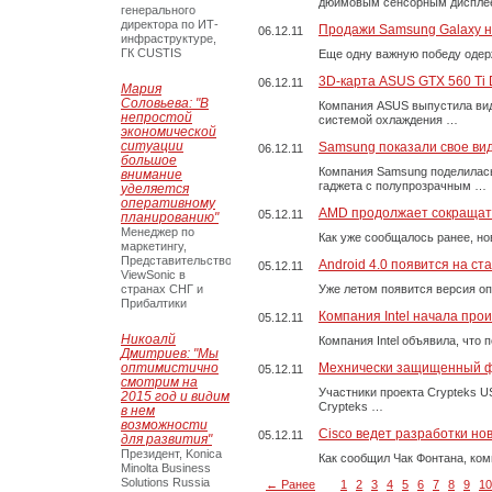
дюймовым сенсорным диспл
генерального
директора по ИТ-
Продажи Samsung Galaxy н
06.12.11
инфраструктуре,
ГК CUSTIS
Еще одну важную победу одерж
3D-карта ASUS GTX 560 Ti D
06.12.11
Мария
Соловьева: "В
Компания ASUS выпустила ви
непростой
системой охлаждения …
экономической
ситуации
Samsung показали свое ви
06.12.11
большое
Компания Samsung поделилась
внимание
гаджета с полупрозрачным …
уделяется
оперативному
AMD продолжает сокращат
05.12.11
планированию"
Менеджер по
Как уже сообщалось ранее, н
маркетингу,
Представительство
Android 4.0 появится на с
05.12.11
ViewSonic в
странах СНГ и
Уже летом появится версия о
Прибалтики
Компания Intel начала про
05.12.11
Никоалй
Компания Intel объявила, что
Дмитриев: "Мы
оптимистично
Мехнически защищенный 
05.12.11
смотрим на
Участники проекта Crypteks 
2015 год и видим
Crypteks …
в нем
возможности
Cisco ведет разработки н
05.12.11
для развития"
Президент, Konica
Как сообщил Чак Фонтана, ко
Minolta Business
Solutions Russia
← Ранее
1
2
3
4
5
6
7
8
9
10