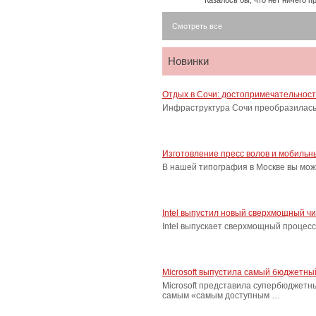
Казалось бы, что нет ничего 
Смотреть все
Новинки
Отдых в Сочи: достопримечательнос
Инфраструктура Сочи преобразилась 
Изготовление пресс волов и мобильн
В нашей типография в Москве вы мож
Intel выпустил новый сверхмощный ч
Intel выпускает сверхмощный процес
Microsoft выпустила самый бюджетн
Microsoft представила супербюджетн
самым «самым доступным …