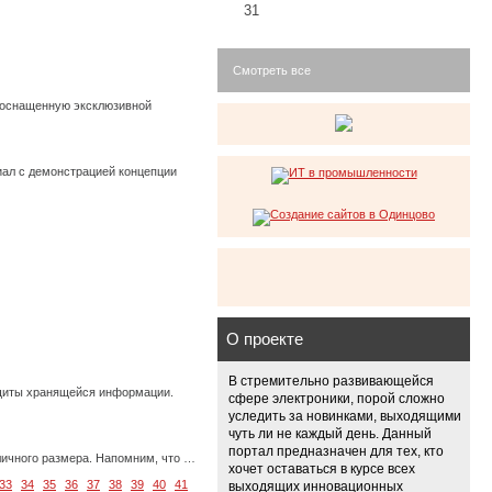
31
Смотреть все
 оснащенную эксклюзивной
ал с демонстрацией концепции
О проекте
В стремительно развивающейся
ащиты хранящейся информации.
сфере электроники, порой сложно
уследить за новинками, выходящими
чуть ли не каждый день. Данный
портал предназначен для тех, кто
личного размера. Напомним, что …
хочет оставаться в курсе всех
33
34
35
36
37
38
39
40
41
выходящих инновационных