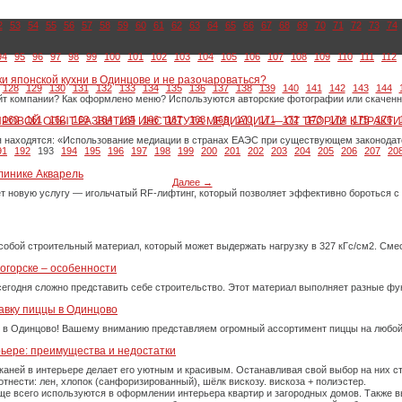
2
53
54
55
56
57
58
59
60
61
62
63
64
65
66
67
68
69
70
71
72
73
74
94
95
96
97
98
99
100
101
102
103
104
105
106
107
108
109
110
111
112
ки японской кухни в Одинцове и не разочароваться?
128
129
130
131
132
133
134
135
136
137
138
139
140
141
142
143
144
айт компании? Как оформлено меню? Используются авторские фотографии или скачен
160
161
162
163
164
165
166
167
168
169
170
171
172
173
174
175
176
ИРОВОЙ ОПЫТ РАЗВИТИЯ ИНСТИТУТА МЕДИАЦИИ — ОТ ТЕОРИИ К ПРАКТИ
 находятся: «Использование медиации в странах ЕАЭС при существующем законода
91
192
193
194
195
196
197
198
199
200
201
202
203
204
205
206
207
20
линике Акварель
Далее →
ет новую услугу — игольчатый RF-лифтинг, который позволяет эффективно бороться 
собой строительный материал, который может выдержать нагрузку в 327 кГс/см2. См
огорске – особенности
сегодня сложно представить себе строительство. Этот материал выполняет разные фу
авку пиццы в Одинцово
 в Одинцово! Вашему вниманию представляем огромный ассортимент пиццы на любой
рьере: преимущества и недостатки
каней в интерьере делает его уютным и красивым. Останавливая свой выбор на них 
тнести: лен, хлопок (санфоризированный), шёлк вискозу. вискоза + полиэстер.
е всего используются в оформлении интерьера квартир и загородных домов. Также вы