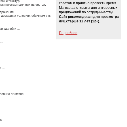
ток и текстур.
советом и приятно провести время.
щими плюсами для них являются:
Мы всегда открыты для интересных
здражения.
предложений по сотрудничеству!
ь в домашних условиях обычным утюгом. …
Сайт рекомендован для просмотра
лиц старше 12 лет (12+).
ов зданий и …
Подробнее
 …
мо …
ревние египтяне. …
го. …