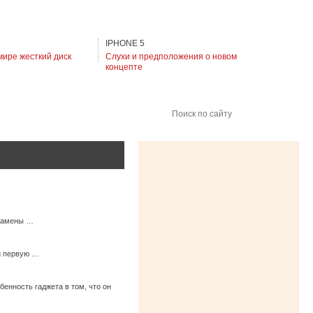
IPHONE 5
мире жесткий диск
Слухи и предположения о новом
концепте
Поиск по сайту
 замены …
 и первую …
енность гаджета в том, что он