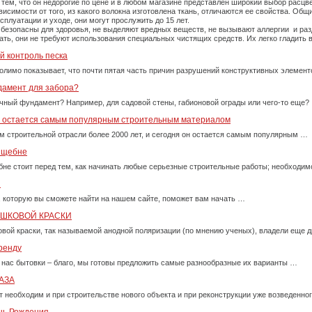
тем, что он недорогие по цене и в любом магазине представлен широкий выбор расцве
симости от того, из какого волокна изготовлена ткань, отличаются ее свойства. Об
плуатации и уходе, они могут прослужить до 15 лет.
 безопасны для здоровья, не выделяют вредных веществ, не вызывают аллергии и ра
рать, они не требуют использования специальных чистящих средств. Их легко гладит
й контроль песка
олимо показывает, что почти пятая часть причин разрушений конструктивных элемент
дамент для забора?
очный фундамент? Например, для садовой стены, габионовой ограды или чего-то еще?
у остается самым популярным строительным материалом
м строительной отрасли более 2000 лет, и сегодня он остается самым популярным …
м щебне
бне стоит перед тем, как начинать любые серьезные строительные работы; необходи
и
, которую вы сможете найти на нашем сайте, поможет вам начать …
ОШКОВОЙ КРАСКИ
вой краски, так называемой анодной поляризации (по мнению ученых), владели еще д
ренду
 нас бытовки – благо, мы готовы предложить самые разнообразные их варианты …
АЗА
т необходим и при строительстве нового объекта и при реконструкции уже возведенно