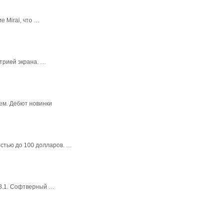
 Mirai, что …
трией экрана. …
ем. Дебют новинки
стью до 100 долларов. …
 8.1. Софтверный …