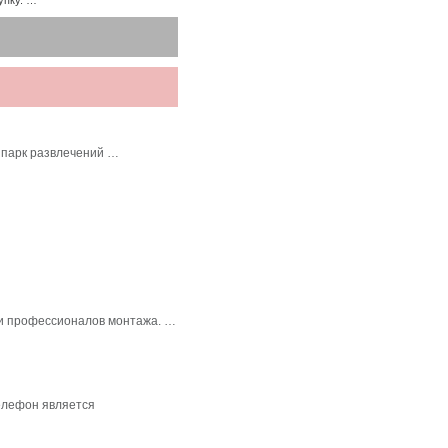
упку. …
 парк развлечений …
в и профессионалов монтажа. …
елефон является