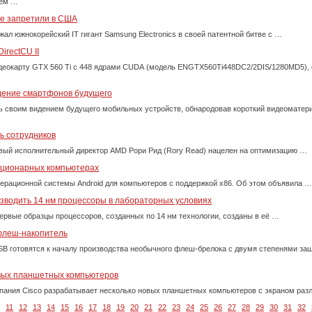
еем …
е запретили в США
ал южнокорейский IT гигант Samsung Electronics в своей патентной битве с …
irectCU II
деокарту GTX 560 Ti с 448 ядрами CUDA (модель ENGTX560Ti448DC2/2DIS/1280MD5),
дение смартфонов будущего
 своим видением будущего мобильных устройств, обнародовав короткий видеоматери
ь сотрудников
овый исполнительный директор AMD Рори Рид (Rory Read) нацелен на оптимизацию …
тационарных компьютерах
перационной системы Android для компьютеров с поддержкой х86. Об этом объявила …
изводить 14 нм процессоры в лабораторных условиях
 первые образцы процессоров, созданных по 14 нм технологии, созданы в её …
флеш-накопитель
USB готовятся к началу производства необычного флеш-брелока с двумя степенями з
овых планшетных компьютеров
мпания Cisco разрабатывает несколько новых планшетных компьютеров с экраном раз
11
12
13
14
15
16
17
18
19
20
21
22
23
24
25
26
27
28
29
30
31
32