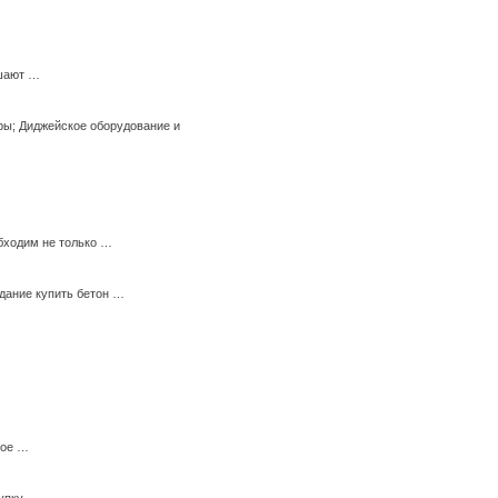
ешают …
ры; Диджейское оборудование и
бходим не только …
дание купить бетон …
ное …