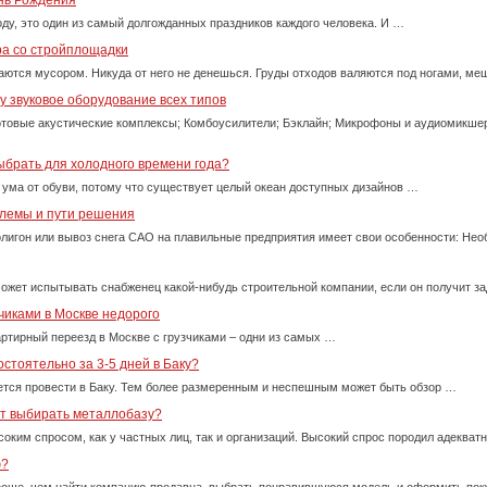
ень Рождения
оду, это один из самый долгожданных праздников каждого человека. И …
ра со стройплощадки
ются мусором. Никуда от него не денешься. Груды отходов валяются под ногами, м
 звуковое оборудование всех типов
товые акустические комплексы; Комбоусилители; Бэклайн; Микрофоны и аудиомикше
ыбрать для холодного времени года?
 ума от обуви, потому что существует целый океан доступных дизайнов …
блемы и пути решения
олигон или вывоз снега САО на плавильные предприятия имеет свои особенности: Нео
ожет испытывать снабженец какой-нибудь строительной компании, если он получит за
чиками в Москве недорого
ртирный переезд в Москве с грузчиками – одни из самых …
стоятельно за 3-5 дней в Баку?
тся провести в Баку. Тем более размеренным и неспешным может быть обзор …
ет выбирать металлобазу?
оким спросом, как у частных лиц, так и организаций. Высокий спрос породил адекват
ю?