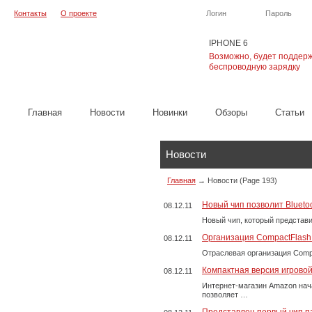
Контакты
О проекте
Логин
Пароль
IPHONE 6
Возможно, будет поддер
беспроводную зарядку
Главная
Новости
Новинки
Обзоры
Cтатьи
Новости
Главная
→
Новости
(Page 193)
Новый чип позволит Blueto
08.12.11
Новый чип, который представи
Организация CompactFlash
08.12.11
Отраслевая организация Compa
Компактная версия игровой
08.12.11
Интернет-магазин Amazon нача
позволяет …