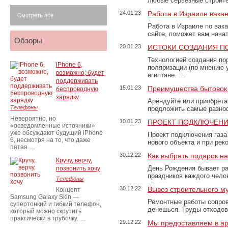
любые серьезные строит
24.01.23
Работа в Израиле вака
Смотреть все
Работа в Израиле по вак
сайте, поможет вам нача
Обзоры
20.01.23
ИСТОКИ СОЗДАНИЯ П
Технологией создания по
iPhone 6,
поляризации (по мнению 
возможно, будет
египтяне. …
поддерживать
15.01.23
Преимущества бытовок 
беспроводную
зарядку
Арендуйте или приобретай
Телефоны
предложить самые разно
Невероятно, но
10.01.23
ПРОЕКТ ПОДКЛЮЧЕНИ
«осведомленные источники»
уже обсуждают будущий iPhone
Проект подключения газа
6, несмотря на то, что даже
нового объекта и при рек
пятая …
30.12.22
Как выбрать подарок н
Кручу, верчу,
День Рождения бывает ра
позвонить хочу
праздников каждого чело
Телефоны
30.12.22
Вывоз строительного м
Концепт
Samsung Galaxy Skin —
Ремонтные работы сопров
супертонкий и гибкий телефон,
денешься. Груды отходо
который можно скрутить
практически в трубочку. …
29.12.22
Мы предоставляем в ар