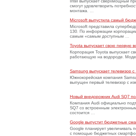
Intel выпускает сверхмощный пр
смогут удовлетворить потребно
монтажа. …
Microsoft выпустила самый бюд
Microsoft представила супербю
130. По информации корпораци
самым «самым доступным …
Toyota выпускает свою первую 
Корпорация Toyota выпускает с
работающую на водороде. Модель
Samsung выпускает телевизор 
Южнокорейская компания Samsun
выпущен первый телевизор с из
Новый внедорожник Audi SQ7 по
Компания Audi официально подт
SQ7 со встроенным электронным
состоится …
Google выпустит бюджетные сма
Google планирует увеличивать 
с помощью бюджетных смартфон