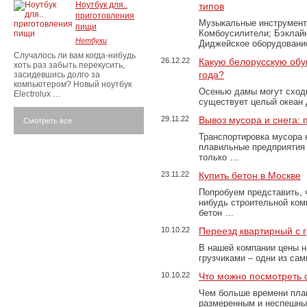
Ноутбук для..
типов
приготовления
Музыкальные инструменты
пищи
Комбоусилители; Бэклай
Нетбуки
Диджейское оборудование
Случалось ли вам когда-нибудь
26.12.22
Какую белорусскую обу
хоть раз забыть перекусить,
года?
засидевшись долго за
компьютером? Новый ноутбук
Осенью дамы могут сходи
Electrolux …
существует целый океан
29.11.22
Вывоз мусора и снега:
Смотреть все
Транспортировка мусора 
плавильные предприятия 
только …
23.11.22
Купить бетон в Москве
Попробуем представить, 
нибудь строительной ком
бетон …
10.10.22
Переезд квартирный с 
В нашей компании цены н
грузчиками – одни из са
10.10.22
Что можно посмотреть с
Чем больше времени план
размеренным и неспешны