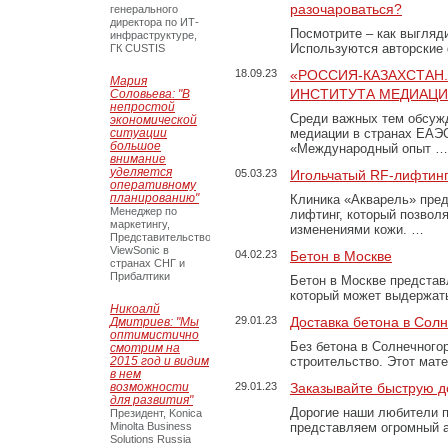
разочароваться?
генерального
директора по ИТ-
Посмотрите – как выгляд
инфраструктуре,
Используются авторские
ГК CUSTIS
18.09.23
«РОССИЯ-КАЗАХСТАН
Мария
ИНСТИТУТА МЕДИАЦИИ
Соловьева: "В
непростой
Среди важных тем обсуж
экономической
ситуации
медиации в странах ЕАЭ
большое
«Международный опыт …
внимание
уделяется
05.03.23
Игольчатый RF-лифтинг
оперативному
планированию"
Клиника «Акварель» пред
Менеджер по
лифтинг, который позвол
маркетингу,
изменениями кожи. …
Представительство
ViewSonic в
04.02.23
Бетон в Москве
странах СНГ и
Прибалтики
Бетон в Москве представ
который может выдержать
Никоалй
29.01.23
Доставка бетона в Сол
Дмитриев: "Мы
оптимистично
Без бетона в Солнечного
смотрим на
2015 год и видим
строительство. Этот мат
в нем
возможности
29.01.23
Заказывайте быструю д
для развития"
Дорогие наши любители 
Президент, Konica
Minolta Business
представляем огромный а
Solutions Russia