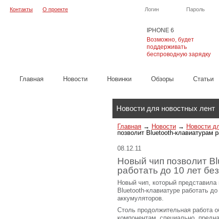
Контакты
О проекте
Логин
Пароль
IPHONE 6
Возможно, будет
поддерживать
беспроводную зарядку
Главная
Новости
Новинки
Обзоры
Cтатьи
Каталог
Новости для новостных лент
Главная
→
Новости
→
Новости д
позволит Bluetooth-клавиатурам р
08.12.11
Новый чип позволит Bl
работать до 10 лет бе
Новый чип, который представила
Bluetooth-клавиатуре работать до
аккумуляторов.
Столь продолжительная работа 
компонентам, специально предн