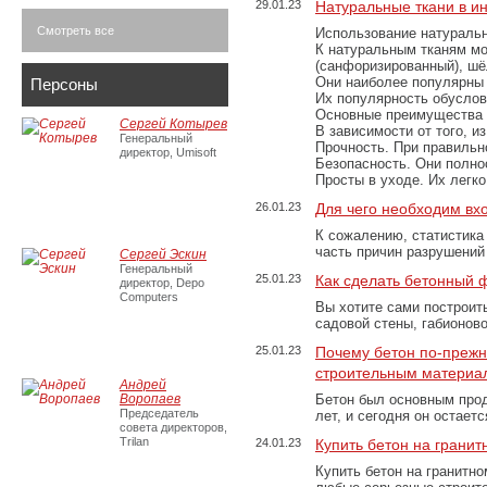
29.01.23
Натуральные ткани в и
Смотреть все
Использование натуральн
К натуральным тканям мо
(санфоризированный), шёл
Они наиболее популярны 
Персоны
Их популярность обусловл
Основные преимущества
Сергей Котырев
В зависимости от того, и
Генеральный
Прочность. При правильно
директор, Umisoft
Безопасность. Они полно
Просты в уходе. Их легк
26.01.23
Для чего необходим вх
К сожалению, статистика
часть причин разрушений
Сергей Эскин
Генеральный
25.01.23
Как сделать бетонный 
директор, Depo
Computers
Вы хотите сами построит
садовой стены, габионов
25.01.23
Почему бетон по-преж
строительным материа
Андрей
Воропаев
Бетон был основным прод
Председатель
лет, и сегодня он остае
совета директоров,
Trilan
24.01.23
Купить бетон на грани
Купить бетон на гранитно