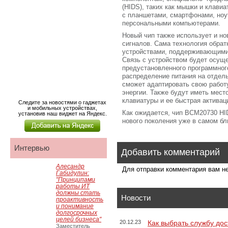
(HIDS), таких как мышки и клави
с планшетами, смартфонами, ноу
персональными компьютерами.
Новый чип также использует и н
сигналов. Сама технология обра
устройствами, поддерживающими с
Связь с устройством будет осущ
предустановленного программног
распределение питания на отдел
сможет адаптировать свою работ
энергии. Также будут иметь мест
клавиатуры и ее быстрая активац
Следите за новостями о гаджетах
и мобильных устройствах,
Как ожидается, чип BCM20730 HI
установив наш виджет на Яндекс.
нового поколения уже в самом 
Интервью
Добавить комментарий
Алесандр
Для отправки комментария вам 
Габидулин:
"Принципами
работы ИТ
должны стать
Новости
проактивность
и понимание
долгосрочных
целей бизнеса"
20.12.23
Как выбрать службу дос
Заместитель