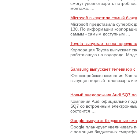
смогут удовлетворить потребно
монтажа. …
Microsoft выпустила самый бюд
Microsoft представила супербю
130. По информации корпораци
самым «самым доступным …
Toyota выпускает свою первую 
Корпорация Toyota выпускает с
работающую на водороде. Модель
Samsung выпускает телевизор 
Южнокорейская компания Samsun
выпущен первый телевизор с из
Новый внедорожник Audi SQ7 по
Компания Audi официально подт
SQ7 со встроенным электронным
состоится …
Google выпустит бюджетные сма
Google планирует увеличивать 
с помощью бюджетных смартфон