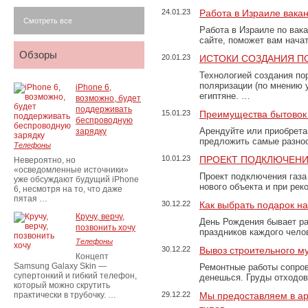
24.01.23
Работа в Израиле вака
Смотреть все
Работа в Израиле по вак
сайте, поможет вам нача
Обзоры
20.01.23
ИСТОКИ СОЗДАНИЯ П
Технологией создания по
поляризации (по мнению 
iPhone 6,
египтяне. …
возможно, будет
поддерживать
15.01.23
Преимущества бытовок 
беспроводную
Арендуйте или приобретай
зарядку
предложить самые разно
Телефоны
10.01.23
ПРОЕКТ ПОДКЛЮЧЕНИ
Невероятно, но
«осведомленные источники»
Проект подключения газа
уже обсуждают будущий iPhone
нового объекта и при рек
6, несмотря на то, что даже
пятая …
30.12.22
Как выбрать подарок н
Кручу, верчу,
День Рождения бывает ра
позвонить хочу
праздников каждого чело
Телефоны
30.12.22
Вывоз строительного м
Концепт
Samsung Galaxy Skin —
Ремонтные работы сопров
супертонкий и гибкий телефон,
денешься. Груды отходо
который можно скрутить
практически в трубочку. …
29.12.22
Мы предоставляем в ар