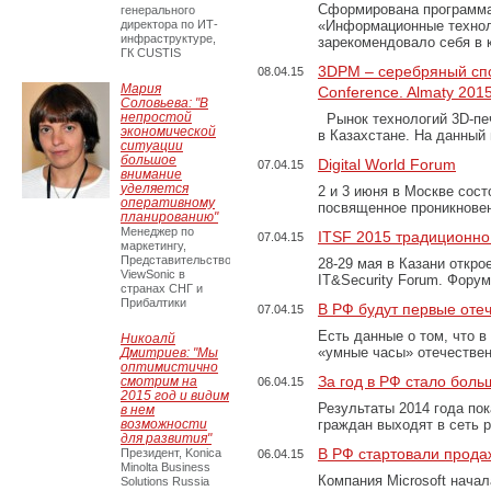
Сформирована программа
генерального
директора по ИТ-
«Информационные технол
инфраструктуре,
зарекомендовало себя в
ГК CUSTIS
3DPM – серебряный спо
08.04.15
Мария
Conference. Almaty 2015
Соловьева: "В
непростой
Рынок технологий 3D-печ
экономической
в Казахстане. На данный
ситуации
большое
Digital World Forum
07.04.15
внимание
уделяется
2 и 3 июня в Москве состо
оперативному
посвященное проникнов
планированию"
Менеджер по
ITSF 2015 традиционн
07.04.15
маркетингу,
Представительство
28-29 мая в Казани откро
ViewSonic в
IT&Security Forum. Фору
странах СНГ и
Прибалтики
В РФ будут первые оте
07.04.15
Есть данные о том, что в
Никоалй
«умные часы» отечестве
Дмитриев: "Мы
оптимистично
За год в РФ стало боль
смотрим на
06.04.15
2015 год и видим
Результаты 2014 года по
в нем
возможности
граждан выходят в сеть 
для развития"
В РФ стартовали прода
Президент, Konica
06.04.15
Minolta Business
Компания Microsoft нача
Solutions Russia