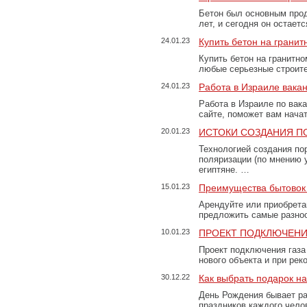
Бетон был основным прод
лет, и сегодня он остае
24.01.23
Купить бетон на грани
Купить бетон на гранитно
любые серьезные строит
24.01.23
Работа в Израиле вака
Работа в Израиле по вак
сайте, поможет вам нача
20.01.23
ИСТОКИ СОЗДАНИЯ П
Технологией создания по
поляризации (по мнению 
египтяне. …
15.01.23
Преимущества бытовок 
Арендуйте или приобретай
предложить самые разно
10.01.23
ПРОЕКТ ПОДКЛЮЧЕНИ
Проект подключения газа
нового объекта и при рек
30.12.22
Как выбрать подарок н
День Рождения бывает ра
праздников каждого чело