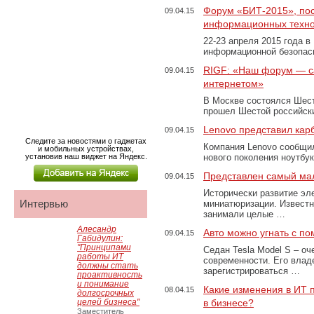
Форум «БИТ-2015», по
09.04.15
информационных технол
22-23 апреля 2015 года в
информационной безопас
RIGF: «Наш форум — с
09.04.15
интернетом»
В Москве состоялся Шес
прошел Шестой российск
Lenovo представил кар
09.04.15
Следите за новостями о гаджетах
Компания Lenovo сообщил
и мобильных устройствах,
установив наш виджет на Яндекс.
нового поколения ноутбу
Представлен самый ма
09.04.15
Исторически развитие эл
Интервью
миниатюризации. Извест
занимали целые …
Алесандр
Авто можно угнать с п
09.04.15
Габидулин:
"Принципами
Седан Tesla Model S – о
работы ИТ
современности. Его вла
должны стать
зарегистрироваться …
проактивность
и понимание
Какие изменения в ИТ 
08.04.15
долгосрочных
целей бизнеса"
в бизнесе?
Заместитель