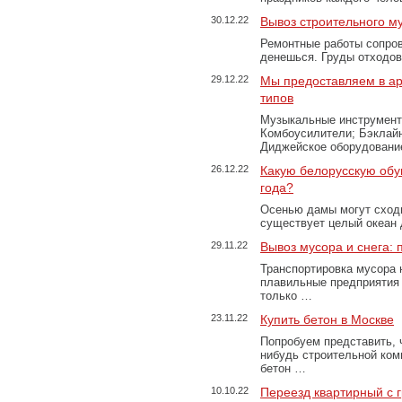
30.12.22
Вывоз строительного м
Ремонтные работы сопров
денешься. Груды отходо
29.12.22
Мы предоставляем в ар
типов
Музыкальные инструменты
Комбоусилители; Бэклай
Диджейское оборудование
26.12.22
Какую белорусскую обу
года?
Осенью дамы могут сходи
существует целый океан
29.11.22
Вывоз мусора и снега:
Транспортировка мусора 
плавильные предприятия 
только …
23.11.22
Купить бетон в Москве
Попробуем представить, 
нибудь строительной ком
бетон …
10.10.22
Переезд квартирный с 