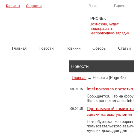
Контакты
О проекте
Логин
Пароль
IPHONE 6
Возможно, будет
поддерживать
беспроводную зарядку
Главная
Новости
Новинки
Обзоры
Cтатьи
Каталог
Новости
Главная
→
Новости
(Page 43)
Intel показала прототи
09.04.15
Сообщается, что на фору
Шэньчжэне компания Inte
Программный комитет 
09.04.15
заявки на выступления
Петербургская конференц
пользовательского взаим
лучших докладов для …