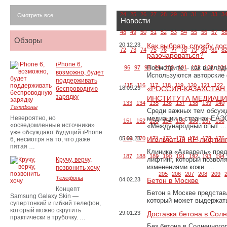
24
25
26
27
28
29
30
31
32
33
3
Смотреть все
Новости
48
49
50
51
52
53
54
55
56
57
5
Обзоры
20.12.23
Как выбрать службу дос
72
73
74
75
76
77
78
79
80
81
8
разочароваться?
iPhone 6,
Посмотрите – как выгляд
96
97
98
99
100
101
102
103
104
возможно, будет
Используются авторские
поддерживать
115
116
117
118
119
120
121
122
18.09.23
«РОССИЯ-КАЗАХСТАН
беспроводную
зарядку
ИНСТИТУТА МЕДИАЦИИ
133
134
135
136
137
138
139
140
Телефоны
Среди важных тем обсуж
Невероятно, но
медиации в странах ЕАЭ
151
152
153
154
155
156
157
158
«осведомленные источники»
«Международный опыт …
уже обсуждают будущий iPhone
05.03.23
169
170
Игольчатый RF-лифтинг
171
172
173
174
175
176
6, несмотря на то, что даже
пятая …
Клиника «Акварель» пред
187
188
189
190
191
192
193
194
лифтинг, который позвол
Кручу, верчу,
изменениями кожи. …
позвонить хочу
205
206
207
208
209
Телефоны
04.02.23
Бетон в Москве
Концепт
Бетон в Москве представ
Samsung Galaxy Skin —
который может выдержать
супертонкий и гибкий телефон,
который можно скрутить
29.01.23
Доставка бетона в Сол
практически в трубочку. …
Без бетона в Солнечного