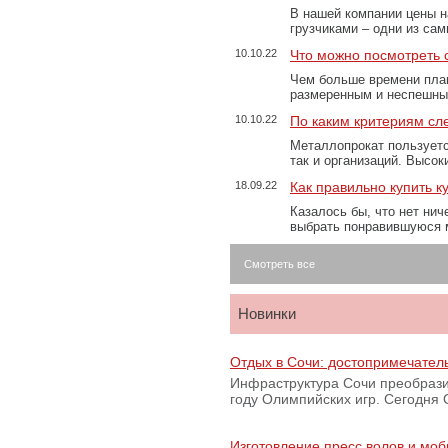
В нашей компании цены н
грузчиками – одни из са
10.10.22
Что можно посмотреть с
Чем больше времени план
размеренным и неспешны
10.10.22
По каким критериям сл
Металлопрокат пользуетс
так и организаций. Высо
18.09.22
Как правильно купить к
Казалось бы, что нет нич
выбрать понравившуюся 
Смотреть все
Новинки
Отдых в Сочи: достопримечател
Инфраструктура Сочи преобрази
году Олимпийских игр. Сегодня
Изготовление пресс волов и мо