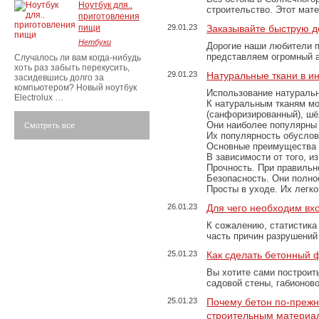
Ноутбук для..
строительство. Этот мат
приготовления
пищи
29.01.23
Заказывайте быструю д
Нетбуки
Дорогие наши любители 
представляем огромный а
Случалось ли вам когда-нибудь
хоть раз забыть перекусить,
29.01.23
Натуральные ткани в и
засидевшись долго за
компьютером? Новый ноутбук
Использование натуральн
Electrolux …
К натуральным тканям мо
(санфоризированный), шёл
Они наиболее популярны 
Смотреть все
Их популярность обусловл
Основные преимущества
В зависимости от того, и
Прочность. При правильно
Безопасность. Они полно
Просты в уходе. Их легк
26.01.23
Для чего необходим вх
К сожалению, статистика
часть причин разрушений
25.01.23
Как сделать бетонный 
Вы хотите сами построит
садовой стены, габионов
25.01.23
Почему бетон по-преж
строительным материа