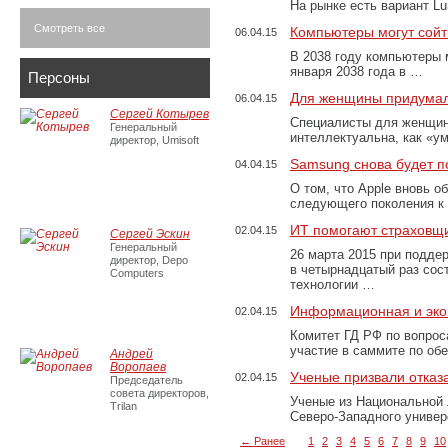
На рынке есть вариант L
Смотреть все
Компьютеры могут сойти
06.04.15
В 2038 году компьютеры м
января 2038 года в …
Персоны
Для женщины придумал
06.04.15
Сергей Котырев
Специалисты для женщин
Генеральный
интеллектуальна, как «у
директор, Umisoft
Samsung снова будет п
04.04.15
О том, что Apple вновь о
следующего поколения к
ИТ помогают страховщи
02.04.15
Сергей Эскин
Генеральный
26 марта 2015 при подде
директор, Depo
в четырнадцатый раз со
Computers
технологии …
Информационная и эко
02.04.15
Комитет ГД РФ по вопрос
участие в саммите по о
Андрей
Воропаев
Ученые призвали отказ
02.04.15
Председатель
совета директоров,
Ученые из Национальной 
Trilan
Северо-Западного универ
← Ранее
1
2
3
4
5
6
7
8
9
10