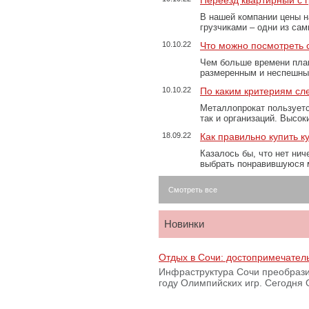
Переезд квартирный с 
В нашей компании цены н
грузчиками – одни из са
10.10.22
Что можно посмотреть с
Чем больше времени план
размеренным и неспешны
10.10.22
По каким критериям сл
Металлопрокат пользуетс
так и организаций. Высо
18.09.22
Как правильно купить к
Казалось бы, что нет нич
выбрать понравившуюся 
Смотреть все
Новинки
Отдых в Сочи: достопримечател
Инфраструктура Сочи преобрази
году Олимпийских игр. Сегодня