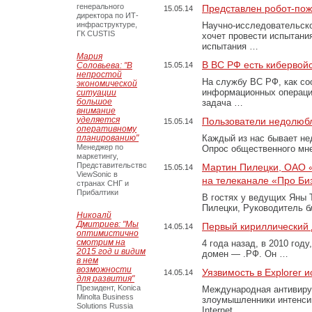
генерального
Представлен робот-по
15.05.14
директора по ИТ-
инфраструктуре,
Научно-исследовательск
ГК CUSTIS
хочет провести испытани
испытания …
Мария
В ВС РФ есть кибервой
Соловьева: "В
15.05.14
непростой
На службу ВС РФ, как со
экономической
информационных операций
ситуации
большое
задача …
внимание
уделяется
Пользователи недолюб
15.05.14
оперативному
планированию"
Каждый из нас бывает не
Менеджер по
Опрос общественного мне
маркетингу,
Представительство
Мартин Пилецки, ОАО «
15.05.14
ViewSonic в
на телеканале «Про Би
странах СНГ и
Прибалтики
В гостях у ведущих Яны 
Пилецки, Руководитель 
Никоалй
Дмитриев: "Мы
Первый кириллический 
14.05.14
оптимистично
смотрим на
4 года назад, в 2010 год
2015 год и видим
домен — .РФ. Он …
в нем
возможности
Уязвимость в Explorer
14.05.14
для развития"
Президент, Konica
Международная антивирус
Minolta Business
злоумышленники интенси
Solutions Russia
Internet …