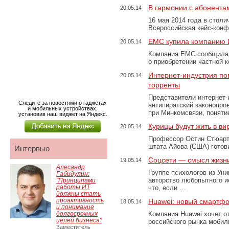
В гармонии с абонента
20.05.14
16 мая 2014 года в стол
Всероссийская кейс-конфе
EMC купила компанию
20.05.14
Компания EMC сообщила 
о приобретении частной
Интернет-индустрия по
20.05.14
торренты
Представители интернет-
Следите за новостями о гаджетах
антипиратский законопрое
и мобильных устройствах,
при Минкомсвязи, поняти
установив наш виджет на Яндекс.
Курицы будут жить в ви
20.05.14
Профессор Остин Стюарт 
штата Айова (США) готов
Интервью
Соцсети — смысл жизн
19.05.14
Алесандр
Группе психологов из Ун
Габидулин:
авторство любопытного и
"Принципами
работы ИТ
что, если …
должны стать
проактивность
Huawei: новый смартфо
18.05.14
и понимание
долгосрочных
Компания Huawei хочет о
целей бизнеса"
российского рынка мобил
Заместитель