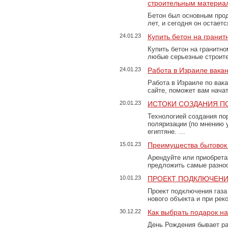
строительным материа
Бетон был основным прод
лет, и сегодня он остае
24.01.23
Купить бетон на грани
Купить бетон на гранитно
любые серьезные строит
24.01.23
Работа в Израиле вака
Работа в Израиле по вак
сайте, поможет вам нача
20.01.23
ИСТОКИ СОЗДАНИЯ П
Технологией создания по
поляризации (по мнению 
египтяне. …
15.01.23
Преимущества бытовок 
Арендуйте или приобретай
предложить самые разно
10.01.23
ПРОЕКТ ПОДКЛЮЧЕНИ
Проект подключения газа
нового объекта и при рек
30.12.22
Как выбрать подарок н
День Рождения бывает ра