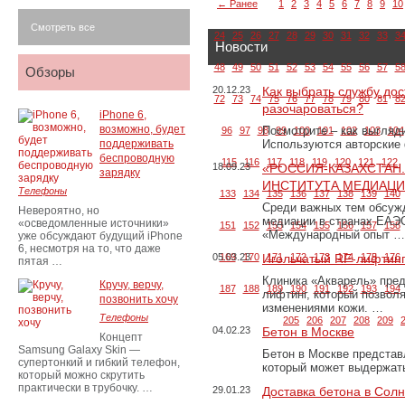
← Ранее
1
2
3
4
5
6
7
8
9
10
Смотреть все
24
25
26
27
28
29
30
31
32
33
3
Новости
48
49
50
51
52
53
54
55
56
57
5
Обзоры
20.12.23
Как выбрать службу дос
72
73
74
75
76
77
78
79
80
81
8
разочароваться?
iPhone 6,
возможно, будет
Посмотрите – как выгляд
96
97
98
99
100
101
102
103
104
поддерживать
Используются авторские
беспроводную
115
116
117
118
119
120
121
122
18.09.23
«РОССИЯ-КАЗАХСТАН
зарядку
ИНСТИТУТА МЕДИАЦИИ
Телефоны
133
134
135
136
137
138
139
140
Среди важных тем обсуж
Невероятно, но
медиации в странах ЕАЭ
«осведомленные источники»
151
152
153
154
155
156
157
158
«Международный опыт …
уже обсуждают будущий iPhone
6, несмотря на то, что даже
05.03.23
169
170
Игольчатый RF-лифтинг
171
172
173
174
175
176
пятая …
Клиника «Акварель» пред
Кручу, верчу,
187
188
189
190
191
192
193
194
лифтинг, который позвол
позвонить хочу
изменениями кожи. …
Телефоны
205
206
207
208
209
04.02.23
Бетон в Москве
Концепт
Samsung Galaxy Skin —
Бетон в Москве представ
супертонкий и гибкий телефон,
который может выдержать
который можно скрутить
практически в трубочку. …
29.01.23
Доставка бетона в Сол