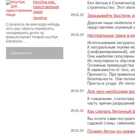
Ноутбук для..
Без бетона в Солнечного
приготовления
строительство. Этот мат
пищи
29.01.23
Заказывайте быструю д
Нетбуки
Дорогие наши любители 
Случалось ли вам когда-нибудь
представляем огромный а
хоть раз забыть перекусить,
засидевшись долго за
29.01.23
Натуральные ткани в и
компьютером? Новый ноутбук
Electrolux …
Использование натуральн
К натуральным тканям мо
(санфоризированный), шёл
Смотреть все
Они наиболее популярны 
Их популярность обусловл
Основные преимущества
В зависимости от того, и
Прочность. При правильно
Безопасность. Они полно
Просты в уходе. Их легк
26.01.23
Для чего необходим вх
К сожалению, статистика
часть причин разрушений
25.01.23
Как сделать бетонный 
Вы хотите сами построит
садовой стены, габионов
25.01.23
Почему бетон по-преж