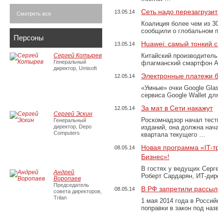
Сеть надо перезагрузит
13.05.14
Смотреть все
Коалиция более чем из 30
сообщили о глобальном п
Персоны
Huawei: самый тонкий 
13.05.14
Сергей Котырев
Китайский производитель
Генеральный
флагманский смартфон A
директор, Umisoft
Электронные платежи 
12.05.14
«Умные» очки Google Gla
сервиса Google Wallet д
За мат в Сети накажут
12.05.14
Сергей Эскин
Роскомнадзор начал тест
Генеральный
директор, Depo
изданий, она должна нача
Computers
квартала текущего …
Новая программа «IT-
08.05.14
Бизнес»!
В гостях у ведущих Серг
Андрей
Роберт Сардарян, ИТ-ди
Воропаев
Председатель
В РФ запретили рассы
08.05.14
совета директоров,
Trilan
1 мая 2014 года в Росси
поправки в закон под на