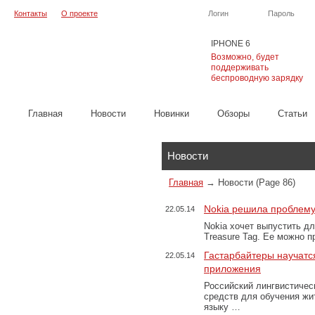
Контакты
О проекте
Логин
Пароль
IPHONE 6
Возможно, будет
поддерживать
беспроводную зарядку
Главная
Новости
Новинки
Обзоры
Cтатьи
Каталог
Новости
Главная
→
Новости
(Page 86)
Nokia решила проблем
22.05.14
Nokia хочет выпустить д
Treasure Tag. Ее можно п
Гастарбайтеры научатс
22.05.14
приложения
Российский лингвистическ
средств для обучения жи
языку …