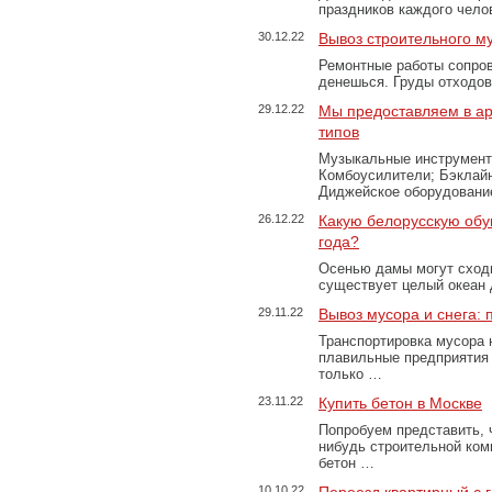
праздников каждого чело
30.12.22
Вывоз строительного м
Ремонтные работы сопров
денешься. Груды отходо
29.12.22
Мы предоставляем в ар
типов
Музыкальные инструменты
Комбоусилители; Бэклай
Диджейское оборудование
26.12.22
Какую белорусскую обу
года?
Осенью дамы могут сходи
существует целый океан
29.11.22
Вывоз мусора и снега:
Транспортировка мусора 
плавильные предприятия 
только …
23.11.22
Купить бетон в Москве
Попробуем представить, 
нибудь строительной ком
бетон …
10.10.22