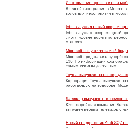
Изготовление пресс волов и мо
В нашей типография в Москве вы
волов для мероприятий и моби
Intel выпустил новый сверхмощн
Intel выпускает сверхмощный пр
смогут удовлетворить потребно
монтажа. …
Microsoft выпустила самый бюд
Microsoft представила супербю
130. По информации корпораци
самым «самым доступным …
Toyota выпускает свою первую 
Корпорация Toyota выпускает с
работающую на водороде. Модель
Samsung выпускает телевизор 
Южнокорейская компания Samsun
выпущен первый телевизор с из
Новый внедорожник Audi SQ7 по