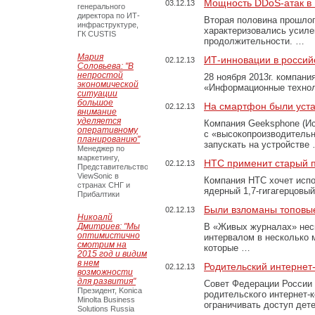
Мощность DDoS-атак в
03.12.13
генерального
директора по ИТ-
Вторая половина прошлог
инфраструктуре,
характеризовались усиле
ГК CUSTIS
продолжительности. …
Мария
ИТ-инновации в россий
02.12.13
Соловьева: "В
непростой
28 ноября 2013г. компан
экономической
«Информационные технолог
ситуации
большое
На смартфон были уст
02.12.13
внимание
уделяется
Компания Geeksphone (Ис
оперативному
с «высокопроизводитель
планированию"
запускать на устройстве
Менеджер по
маркетингу,
HTC применит старый 
02.12.13
Представительство
ViewSonic в
Компания HTC хочет испо
странах СНГ и
ядерный 1,7-гигагерцовы
Прибалтики
Были взломаны топовые
02.12.13
Никоалй
Дмитриев: "Мы
В «Живых журналах» неск
оптимистично
интервалом в несколько 
смотрим на
которые …
2015 год и видим
в нем
Родительский интернет
02.12.13
возможности
для развития"
Совет Федерации России
Президент, Konica
родительского интернет-
Minolta Business
ограничивать доступ дет
Solutions Russia