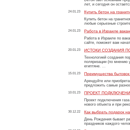
лет, и сегодня он остае
24.01.23
Купить бетон на грани
Купить бетон на гранитно
любые серьезные строит
24.01.23
Работа в Израиле вака
Работа в Израиле по вак
сайте, поможет вам нача
20.01.23
ИСТОКИ СОЗДАНИЯ П
Технологией создания по
поляризации (по мнению 
египтяне. …
15.01.23
Преимущества бытовок 
Арендуйте или приобретай
предложить самые разно
10.01.23
ПРОЕКТ ПОДКЛЮЧЕНИ
Проект подключения газа
нового объекта и при рек
30.12.22
Как выбрать подарок н
День Рождения бывает ра
праздников каждого чело