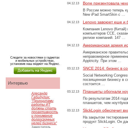
Bone презентовала чех
04.12.13
В России можно теперь к
New iPad SmartSkin с …
Lenovo завоюет еще и 
04.12.13
Компания Lenovo (Китай)
компьютеров CCE, сказа
релизе компаний. 147 …
Американская армия и
04.12.13
Американское правительс
неправомерное применен
Следите за новостями о гаджетах
Apptricity. При этом …
и мобильных устройствах,
установив наш виджет на Яндекс.
SNCE 2014: бизнес в с
03.12.13
Social Networking Congre
посвященная бизнесу в 
Интервью
состоится …
Планшеты обогнали но
03.12.13
Алесандр
Габидулин:
По результатам 2014 год
"Принципами
планшетов, чем ноутбуко
работы ИТ
должны стать
SlickLogin обеспечит в
03.12.13
проактивность
и понимание
На закрытом тестировани
долгосрочных
продукт SlickLogin. Он д
целей бизнеса"
Заместитель