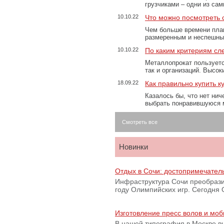
грузчиками – одни из са
10.10.22
Что можно посмотреть с
Чем больше времени план
размеренным и неспешны
10.10.22
По каким критериям сл
Металлопрокат пользуетс
так и организаций. Высо
18.09.22
Как правильно купить к
Казалось бы, что нет нич
выбрать понравившуюся 
Смотреть все
Новинки
Отдых в Сочи: достопримечател
Инфраструктура Сочи преобрази
году Олимпийских игр. Сегодня
Изготовление пресс волов и мо
В нашей типография в Москве вы