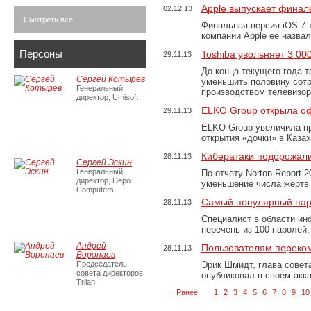
Apple выпускает финал
02.12.13
Смотреть все
Финальная версия iOS 7 
компании Apple ее назв
Персоны
Toshiba увольняет 3 0
29.11.13
До конца текущего года т
Сергей Котырев
уменьшить половину сот
Генеральный
производством телевизо
директор, Umisoft
ELKO Group открыла оф
29.11.13
ELKO Group увеличила п
открытия «дочки» в Каза
Кибератаки подорожал
28.11.13
Сергей Эскин
Генеральный
По отчету Norton Report 
директор, Depo
уменьшение числа жертв 
Computers
Самый популярный пар
28.11.13
Специалист в области ин
перечень из 100 паролей
Андрей
Пользователям пореком
28.11.13
Воропаев
Председатель
Эрик Шмидт, глава совет
совета директоров,
опубликовал в своем акк
Trilan
← Ранее
1
2
3
4
5
6
7
8
9
10