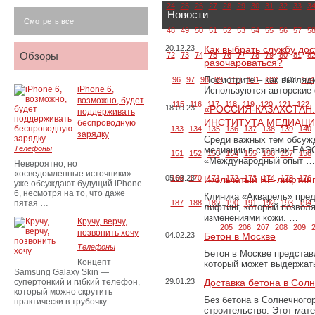
24
25
26
27
28
29
30
31
32
33
3
Новости
Смотреть все
48
49
50
51
52
53
54
55
56
57
5
20.12.23
Как выбрать службу дос
Обзоры
72
73
74
75
76
77
78
79
80
81
8
разочароваться?
Посмотрите – как выгляд
96
97
98
99
100
101
102
103
104
iPhone 6,
Используются авторские
возможно, будет
115
116
117
118
119
120
121
122
18.09.23
«РОССИЯ-КАЗАХСТАН
поддерживать
ИНСТИТУТА МЕДИАЦИИ
беспроводную
133
134
135
136
137
138
139
140
зарядку
Среди важных тем обсуж
Телефоны
медиации в странах ЕАЭ
151
152
153
154
155
156
157
158
«Международный опыт …
Невероятно, но
«осведомленные источники»
05.03.23
169
170
Игольчатый RF-лифтинг
171
172
173
174
175
176
уже обсуждают будущий iPhone
6, несмотря на то, что даже
Клиника «Акварель» пред
пятая …
187
188
189
190
191
192
193
194
лифтинг, который позвол
изменениями кожи. …
Кручу, верчу,
205
206
207
208
209
позвонить хочу
04.02.23
Бетон в Москве
Телефоны
Бетон в Москве представ
Концепт
который может выдержать
Samsung Galaxy Skin —
супертонкий и гибкий телефон,
29.01.23
Доставка бетона в Сол
который можно скрутить
Без бетона в Солнечного
практически в трубочку. …
строительство. Этот мат