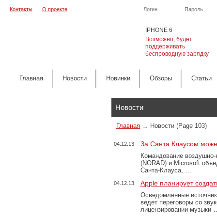
Контакты
О проекте
Логин
Пароль
IPHONE 6
Возможно, будет
поддерживать
беспроводную зарядку
Главная
Новости
Новинки
Обзоры
Cтатьи
Каталог
Новости
Главная
→
Новости
(Page 103)
За Санта Клаусом можн
04.12.13
Командование воздушно-
(NORAD) и Microsoft объ
Санта-Клауса, …
Apple планирует создат
04.12.13
Осведомленные источники
ведет переговоры со зв
лицензировании музыки 