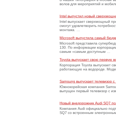
волов для мероприятий и моби
Intel выпустил новый сверхмощн
Intel выпускает сверхмощный пр
смогут удовлетворить потребно
монтажа. …
Microsoft выпустила самый бюд
Microsoft представила супербю
130. По информации корпораци
самым «самым доступным …
Toyota выпускает свою первую 
Корпорация Toyota выпускает с
работающую на водороде. Модель
Samsung выпускает телевизор 
Южнокорейская компания Samsun
выпущен первый телевизор с из
Новый внедорожник Audi SQ7 по
Компания Audi официально подт
SQ7 со встроенным электронным