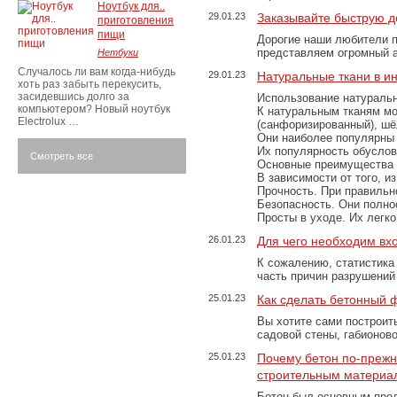
Ноутбук для..
29.01.23
Заказывайте быструю д
приготовления
пищи
Дорогие наши любители 
представляем огромный а
Нетбуки
Случалось ли вам когда-нибудь
29.01.23
Натуральные ткани в и
хоть раз забыть перекусить,
засидевшись долго за
Использование натуральн
компьютером? Новый ноутбук
К натуральным тканям мо
Electrolux …
(санфоризированный), шёл
Они наиболее популярны 
Их популярность обусловл
Смотреть все
Основные преимущества
В зависимости от того, и
Прочность. При правильно
Безопасность. Они полно
Просты в уходе. Их легк
26.01.23
Для чего необходим вх
К сожалению, статистика
часть причин разрушений
25.01.23
Как сделать бетонный 
Вы хотите сами построит
садовой стены, габионов
25.01.23
Почему бетон по-преж
строительным материа
Бетон был основным прод