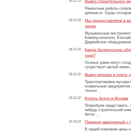
30.12.22
Вывоз строительного м
Ремонтные работы сопров
денешься. Груды отходо
29.12.22
Мы предоставляем в ар
типов
Музыкальные инструменты
Комбоусилители; Бэклай
Диджейское оборудование
26.12.22
Какую белорусскую обу
года?
Осенью дамы могут сходи
существует целый океан
29.11.22
Вывоз мусора и снега:
Транспортировка мусора 
плавильные предприятия 
только …
23.11.22
Купить бетон в Москве
Попробуем представить, 
нибудь строительной ком
бетон …
10.10.22
Переезд квартирный с 
В нашей компании цены н