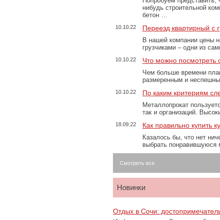
Попробуем представить, 
нибудь строительной ком
бетон …
10.10.22
Переезд квартирный с 
В нашей компании цены н
грузчиками – одни из са
10.10.22
Что можно посмотреть с
Чем больше времени план
размеренным и неспешны
10.10.22
По каким критериям сл
Металлопрокат пользуетс
так и организаций. Высо
18.09.22
Как правильно купить к
Казалось бы, что нет нич
выбрать понравившуюся 
Смотреть все
Новинки
Отдых в Сочи: достопримечател