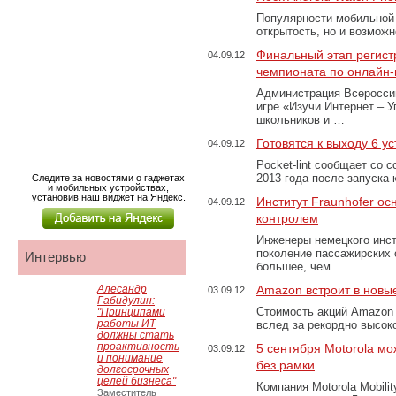
Популярности мобильной 
открытость, но и возмож
Финальный этап регист
04.09.12
чемпионата по онлайн-
Администрация Всероссий
игре «Изучи Интернет – 
школьников и …
Готовятся к выходу 6 у
04.09.12
Pocket-lint сообщает со 
2013 года после запуска
Следите за новостями о гаджетах
и мобильных устройствах,
установив наш виджет на Яндекс.
Институт Fraunhofer ос
04.09.12
контролем
Инженеры немецкого инст
поколение пассажирских 
Интервью
большее, чем …
Алесандр
Amazon встроит в новые
03.09.12
Габидулин:
Стоимость акций Amazon 
"Принципами
работы ИТ
вслед за рекордно высок
должны стать
проактивность
5 сентября Motorola м
03.09.12
и понимание
без рамки
долгосрочных
целей бизнеса"
Компания Motorola Mobilit
Заместитель