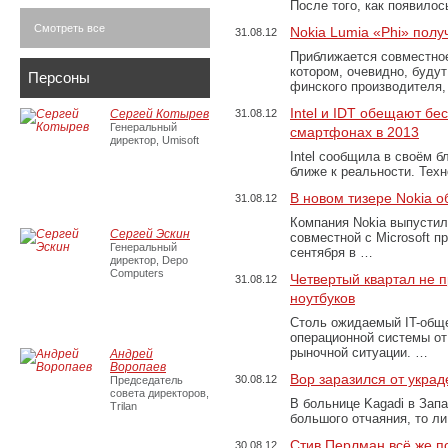
После того, как появило
Смотреть все
Nokia Lumia «Phi» полу
31.08.12
Приближается совместное 
котором, очевидно, буду
Персоны
финского производителя
Intel и IDT обещают бе
Сергей Котырев
31.08.12
Генеральный
смартфонах в 2013
директор, Umisoft
Intel сообщила в своём б
ближе к реальности. Техн
В новом тизере Nokia 
31.08.12
Компания Nokia выпустил
Сергей Эскин
совместной с Microsoft п
Генеральный
сентября в …
директор, Depo
Computers
Четвертый квартал не 
31.08.12
ноутбуков
Столь ожидаемый IT-общ
операционной системы от 
рыночной ситуации. …
Андрей
Воропаев
Вор заразился от укра
30.08.12
Председатель
совета директоров,
В больнице Kagadi в Запа
Trilan
большого отчаяния, то л
Стив Перлман всё же п
30.08.12