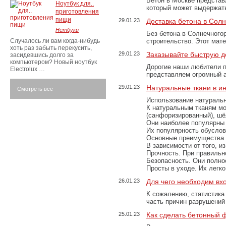
Бетон в Москве представ
Ноутбук для..
который может выдержать
приготовления
пищи
29.01.23
Доставка бетона в Сол
Нетбуки
Без бетона в Солнечного
Случалось ли вам когда-нибудь
строительство. Этот мат
хоть раз забыть перекусить,
29.01.23
Заказывайте быструю д
засидевшись долго за
компьютером? Новый ноутбук
Дорогие наши любители 
Electrolux …
представляем огромный а
29.01.23
Натуральные ткани в и
Смотреть все
Использование натуральн
К натуральным тканям мо
(санфоризированный), шёл
Они наиболее популярны 
Их популярность обусловл
Основные преимущества
В зависимости от того, и
Прочность. При правильно
Безопасность. Они полно
Просты в уходе. Их легк
26.01.23
Для чего необходим вх
К сожалению, статистика
часть причин разрушений
25.01.23
Как сделать бетонный 