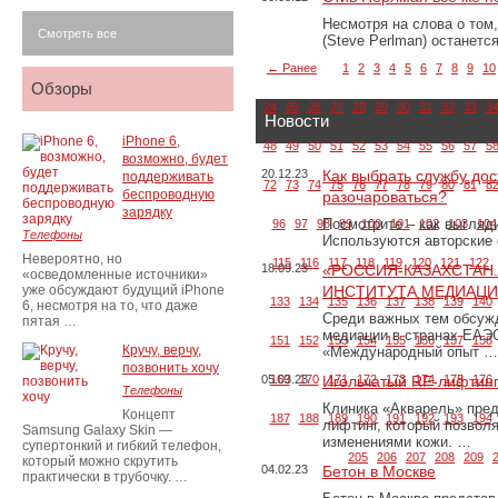
Несмотря на слова о том
Смотреть все
(Steve Perlman) останет
← Ранее
1
2
3
4
5
6
7
8
9
10
Обзоры
24
25
26
27
28
29
30
31
32
33
3
Новости
iPhone 6,
48
49
50
51
52
53
54
55
56
57
5
возможно, будет
20.12.23
Как выбрать службу дос
поддерживать
72
73
74
75
76
77
78
79
80
81
8
беспроводную
разочароваться?
зарядку
Посмотрите – как выгляд
96
97
98
99
100
101
102
103
104
Телефоны
Используются авторские
Невероятно, но
115
116
117
118
119
120
121
122
18.09.23
«РОССИЯ-КАЗАХСТАН
«осведомленные источники»
уже обсуждают будущий iPhone
ИНСТИТУТА МЕДИАЦИИ
133
134
135
136
137
138
139
140
6, несмотря на то, что даже
Среди важных тем обсуж
пятая …
медиации в странах ЕАЭ
151
152
153
154
155
156
157
158
Кручу, верчу,
«Международный опыт …
позвонить хочу
05.03.23
169
170
Игольчатый RF-лифтинг
171
172
173
174
175
176
Телефоны
Клиника «Акварель» пред
Концепт
187
188
189
190
191
192
193
194
лифтинг, который позвол
Samsung Galaxy Skin —
изменениями кожи. …
супертонкий и гибкий телефон,
205
206
207
208
209
который можно скрутить
04.02.23
Бетон в Москве
практически в трубочку. …