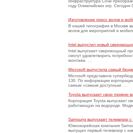
Инфраструктура Сочи преобрази
году Олимпийских игр. Сегодня
Изготовление пресс волов и мо
В нашей типография в Москве вы
волов для мероприятий и моби
Intel выпустил новый сверхмощн
Intel выпускает сверхмощный пр
смогут удовлетворить потребно
монтажа. …
Microsoft выпустила самый бюд
Microsoft представила супербю
130. По информации корпораци
самым «самым доступным …
Toyota выпускает свою первую 
Корпорация Toyota выпускает с
работающую на водороде. Модель
Samsung выпускает телевизор 
Южнокорейская компания Samsun
выпущен первый телевизор с из