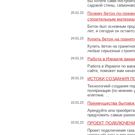
Вы хотите сами построит
садовой стены, габионов
25.01.23
Почему бетон по-преж
строительным материа
Бетон был основным прод
лет, и сегодня он остае
24.01.23
Купить бетон на грани
Купить бетон на гранитно
любые серьезные строит
24.01.23
Работа в Израиле вака
Работа в Израиле по вак
сайте, поможет вам нача
20.01.23
ИСТОКИ СОЗДАНИЯ П
Технологией создания по
поляризации (по мнению 
египтяне. …
15.01.23
Преимущества бытовок 
Арендуйте или приобретай
предложить самые разно
10.01.23
ПРОЕКТ ПОДКЛЮЧЕНИ
Проект подключения газа
нового объекта и при рек