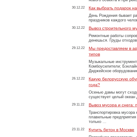
30.12.22
Как выбрать подарок н
День Рождения бывает ра
праздников каждого чело
30.12.22
Вывоз строительного м
Ремонтные работы сопров
денешься. Груды отходо
29.12.22
Мы предоставляем в ар
типов
Музыкальные инструменты
Комбоусилители; Бэклай
Диджейское оборудование
26.12.22
Какую белорусскую обу
года?
Осенью дамы могут сходи
существует целый океан
29.11.22
Вывоз мусора и снега:
Транспортировка мусора 
плавильные предприятия 
только …
23.11.22
Купить бетон в Москве