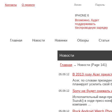
Контакты
О проекте
Логин
Пароль
IPHONE 6
Возможно, будет
поддерживать
беспроводную зарядку
Главная
Новости
Новинки
Обзоры
Cтатьи
Каталог
Новости
Главная
→
Новости
(Page 141)
В 2013 году Acer пред
05.09.12
Acer, по словам президе
планирует усилить свой
Sony не будет снижать
05.09.12
Исполнительный вице-пре
Suzuki) в ходе пресс-кон
компания …
Rock Android Watch Pho
05.09.12