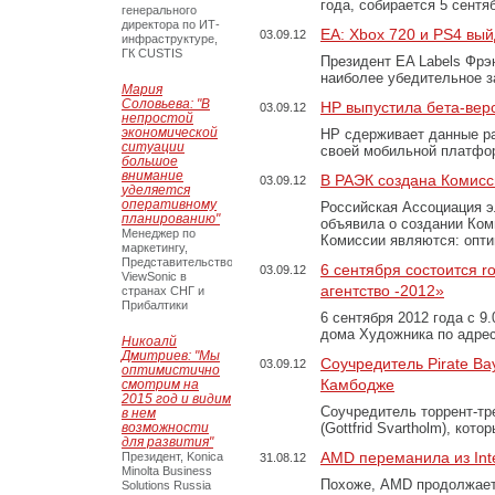
года, собирается 5 сент
генерального
директора по ИТ-
EA: Xbox 720 и PS4 вый
03.09.12
инфраструктуре,
ГК CUSTIS
Президент EA Labels Фрэн
наиболее убедительное з
Мария
Соловьева: "В
HP выпустила бета-ве
03.09.12
непростой
экономической
HP сдерживает данные р
ситуации
своей мобильной платфо
большое
внимание
В РАЭК создана Комис
03.09.12
уделяется
оперативному
Российская Ассоциация э
планированию"
объявила о создании Ком
Менеджер по
Комиссии являются: опт
маркетингу,
Представительство
6 сентября состоится r
03.09.12
ViewSonic в
агентство -2012»
странах СНГ и
Прибалтики
6 сентября 2012 года с 9
дома Художника по адрес
Никоалй
Дмитриев: "Мы
Соучредитель Pirate B
03.09.12
оптимистично
Камбодже
смотрим на
2015 год и видим
Соучредитель торрент-тр
в нем
возможности
(Gottfrid Svartholm), кот
для развития"
AMD переманила из Inte
Президент, Konica
31.08.12
Minolta Business
Похоже, AMD продолжает
Solutions Russia