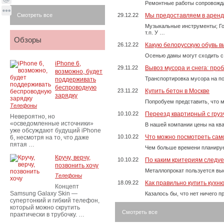
Ремонтные работы сопровожда
Смотреть все
29.12.22
Мы предоставляем в аренду
Музыкальные инструменты; Го
т.п. У …
Обзоры
26.12.22
Какую белорусскую обувь в
Осенью дамы могут сходить с
iPhone 6,
29.11.22
Вывоз мусора и снега: про
возможно, будет
Транспортировка мусора на п
поддерживать
беспроводную
23.11.22
Купить бетон в Москве
зарядку
Попробуем представить, что м
Телефоны
10.10.22
Переезд квартирный с груз
Невероятно, но
«осведомленные источники»
В нашей компании цены на ква
уже обсуждают будущий iPhone
10.10.22
Что можно посмотреть само
6, несмотря на то, что даже
пятая …
Чем больше времени планируе
Кручу, верчу,
10.10.22
По каким критериям следу
позвонить хочу
Металлопрокат пользуется выс
Телефоны
18.09.22
Как правильно купить кухн
Концепт
Samsung Galaxy Skin —
Казалось бы, что нет ничего 
супертонкий и гибкий телефон,
который можно скрутить
Смотреть все
практически в трубочку. …