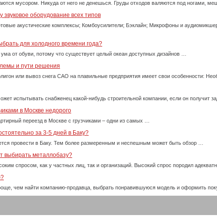
ются мусором. Никуда от него не денешься. Груды отходов валяются под ногами, м
 звуковое оборудование всех типов
товые акустические комплексы; Комбоусилители; Бэклайн; Микрофоны и аудиомикше
ыбрать для холодного времени года?
 ума от обуви, потому что существует целый океан доступных дизайнов …
блемы и пути решения
олигон или вывоз снега САО на плавильные предприятия имеет свои особенности: Нео
ожет испытывать снабженец какой-нибудь строительной компании, если он получит за
чиками в Москве недорого
ртирный переезд в Москве с грузчиками – одни из самых …
стоятельно за 3-5 дней в Баку?
тся провести в Баку. Тем более размеренным и неспешным может быть обзор …
ет выбирать металлобазу?
оким спросом, как у частных лиц, так и организаций. Высокий спрос породил адекват
ю?
проще, чем найти компанию-продавца, выбрать понравившуюся модель и оформить пок