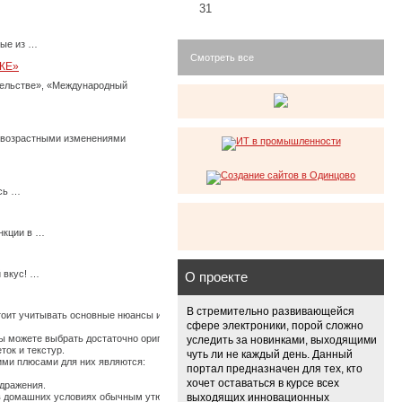
31
ные из …
Смотреть все
КЕ»
тельстве», «Международный
с возрастными изменениями
есь …
нкции в …
 вкус! …
О проекте
В стремительно развивающейся
стоит учитывать основные нюансы их использования, иначе по истечению времени они
сфере электроники, порой сложно
 можете выбрать достаточно оригинальные ткани, изготовленные из крапивы, конопли
уследить за новинками, выходящими
ток и текстур.
чуть ли не каждый день. Данный
щими плюсами для них являются:
портал предназначен для тех, кто
хочет оставаться в курсе всех
здражения.
ь в домашних условиях обычным утюгом. …
выходящих инновационных