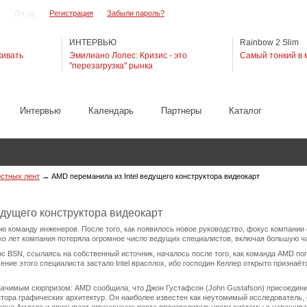
Регистрация
Забыли пароль?
ИНТЕРВЬЮ
Rainbow 2 Slim
живать
Эмилиано Лопес: Кризис - это
Самый тонкий в 
"перезагрузка" рынка
Интервью
Календарь
Партнеры
Каталог
остных лент
→
AMD переманила из Intel ведущего конструктора видеокарт
едущего конструктора видеокарт
ю команду инженеров. После того, как появилось новое руководство, фокус компани
ко лет компания потеряла огромное число ведущих специалистов, включая большую ч
рс BSN, ссылаясь на собственный источник, началось после того, как команда AMD п
ение этого специалиста застало Intel врасплох, ибо господин Келлер открыто признаёт
начимым сюрпризом: AMD сообщила, что Джон Густафсон (John Gustafson) присоедини
тора графических архитектур. Он наиболее известен как неутомимый исследователь, 