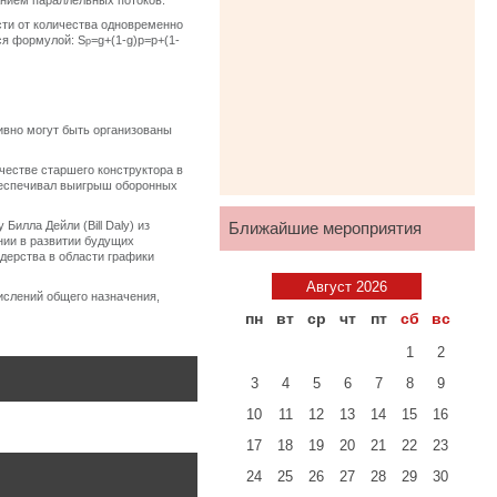
анием параллельных потоков:
ти от количества одновременно
ся формулой: S
=g+(1-g)p=p+(1-
p
ивно могут быть организованы
честве старшего конструктора в
 обеспечивал выигрыш оборонных
илла Дейли (Bill Daly) из
Ближайшие мероприятия
нии в развитии будущих
идерства в области графики
Август 2026
ислений общего назначения,
пн
вт
ср
чт
пт
сб
вс
1
2
3
4
5
6
7
8
9
10
11
12
13
14
15
16
17
18
19
20
21
22
23
24
25
26
27
28
29
30