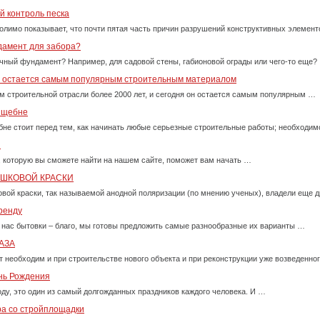
й контроль песка
олимо показывает, что почти пятая часть причин разрушений конструктивных элемент
дамент для забора?
очный фундамент? Например, для садовой стены, габионовой ограды или чего-то еще?
у остается самым популярным строительным материалом
м строительной отрасли более 2000 лет, и сегодня он остается самым популярным …
м щебне
бне стоит перед тем, как начинать любые серьезные строительные работы; необходи
и
, которую вы сможете найти на нашем сайте, поможет вам начать …
ОШКОВОЙ КРАСКИ
вой краски, так называемой анодной поляризации (по мнению ученых), владели еще д
ренду
 нас бытовки – благо, мы готовы предложить самые разнообразные их варианты …
АЗА
т необходим и при строительстве нового объекта и при реконструкции уже возведенно
ень Рождения
оду, это один из самый долгожданных праздников каждого человека. И …
ра со стройплощадки