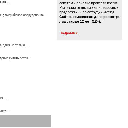
ешают …
советом и приятно провести время.
Мы всегда открыты для интересных
предложений по сотрудничеству!
ры; Диджейское оборудование и
Сайт рекомендован для просмотра
лиц старше 12 лет (12+).
Подробнее
бходим не только …
дание купить бетон …
ное …
упку. …