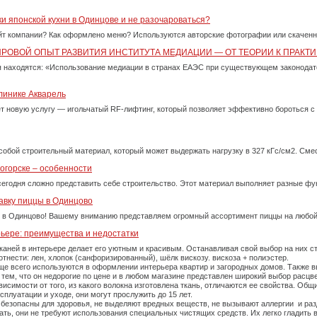
ки японской кухни в Одинцове и не разочароваться?
айт компании? Как оформлено меню? Используются авторские фотографии или скачен
ИРОВОЙ ОПЫТ РАЗВИТИЯ ИНСТИТУТА МЕДИАЦИИ — ОТ ТЕОРИИ К ПРАКТИ
 находятся: «Использование медиации в странах ЕАЭС при существующем законода
линике Акварель
ет новую услугу — игольчатый RF-лифтинг, который позволяет эффективно бороться 
собой строительный материал, который может выдержать нагрузку в 327 кГс/см2. См
огорске – особенности
сегодня сложно представить себе строительство. Этот материал выполняет разные фу
авку пиццы в Одинцово
 в Одинцово! Вашему вниманию представляем огромный ассортимент пиццы на любой
рьере: преимущества и недостатки
каней в интерьере делает его уютным и красивым. Останавливая свой выбор на них 
тнести: лен, хлопок (санфоризированный), шёлк вискозу. вискоза + полиэстер.
е всего используются в оформлении интерьера квартир и загородных домов. Также вы
тем, что он недорогие по цене и в любом магазине представлен широкий выбор расцве
симости от того, из какого волокна изготовлена ткань, отличаются ее свойства. Об
плуатации и уходе, они могут прослужить до 15 лет.
 безопасны для здоровья, не выделяют вредных веществ, не вызывают аллергии и ра
рать, они не требуют использования специальных чистящих средств. Их легко гладит