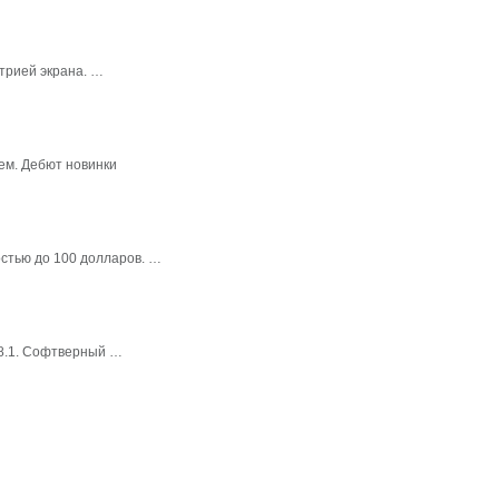
трией экрана. …
ем. Дебют новинки
стью до 100 долларов. …
 8.1. Софтверный …