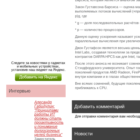
Барсиса, который является аналогом з
Закон Густавсона-Барсиса — оценка ма
выполняемых потоков вычислений («про
p)g, где
* g — доля последовательных расчётов 
* p — количество процессоров.
Данную оценку ускорения называют уск
параллельные вычисления при увеличе
Джон Густафсон является весьма ценным
Intel Labs, создавая технологии за пр
контрактов DARPA HPCS как для Intel, так
Следите за новостями о гаджетах
После этого анонса не возникает сомнен
и мобильных устройствах,
Стэндфордского университета. Опыт го
установив наш виджет на Яндекс.
поколений продуктов AMD Radeon, FireP
внутри компании и в глазах общественн
Вне всяких сомнений, будущие поколен
приближаясь к CPU.
Интервью
Алесандр
Добавить комментарий
Габидулин:
"Принципами
работы ИТ
Для отправки комментария вам необхо
должны стать
проактивность
и понимание
долгосрочных
Новости
целей бизнеса"
Заместитель