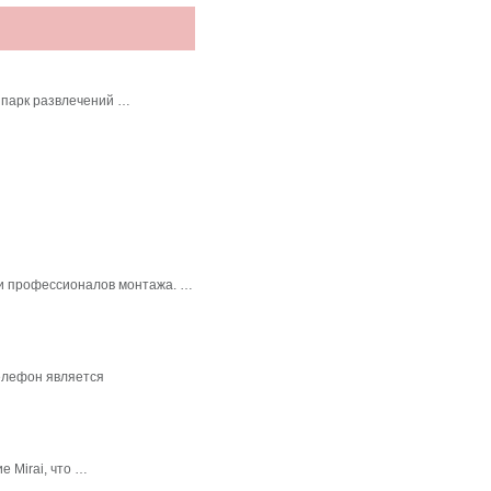
 парк развлечений …
в и профессионалов монтажа. …
елефон является
 Mirai, что …