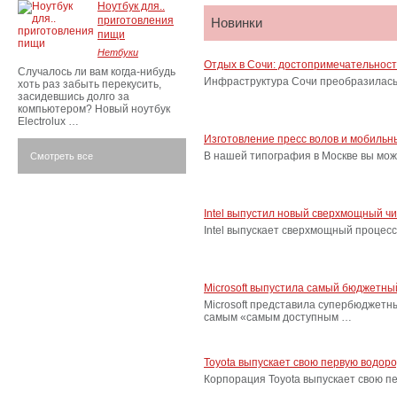
Ноутбук для..
приготовления
Новинки
пищи
Нетбуки
Отдых в Сочи: достопримечательнос
Случалось ли вам когда-нибудь
Инфраструктура Сочи преобразилась 
хоть раз забыть перекусить,
засидевшись долго за
компьютером? Новый ноутбук
Electrolux …
Изготовление пресс волов и мобильн
В нашей типография в Москве вы мож
Смотреть все
Intel выпустил новый сверхмощный ч
Intel выпускает сверхмощный процес
Microsoft выпустила самый бюджетн
Microsoft представила супербюджетн
самым «самым доступным …
Toyota выпускает свою первую водор
Корпорация Toyota выпускает свою п