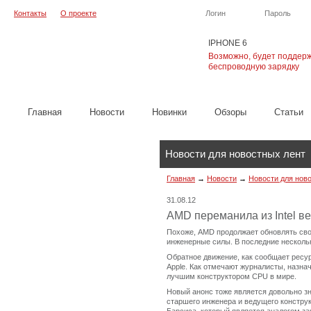
Контакты
О проекте
Логин
Пароль
IPHONE 6
Возможно, будет поддер
беспроводную зарядку
Главная
Новости
Новинки
Обзоры
Cтатьи
Новости для новостных лент
Главная
→
Новости
→
Новости для нов
31.08.12
AMD переманила из Intel в
Похоже, AMD продолжает обновлять сво
инженерные силы. В последние несколь
Обратное движение, как сообщает ресу
Apple. Как отмечают журналисты, назнач
лучшим конструктором CPU в мире.
Новый анонс тоже является довольно з
старшего инженера и ведущего конструк