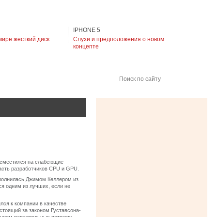
IPHONE 5
мире жесткий диск
Слухи и предположения о новом
концепте
Поиск по сайту
и сместился на слабеющие
асть разработчиков CPU и GPU.
ополнилась Джимом Келлером из
ся одним из лучших, если не
лся к компании в качестве
стоящий за законом Густавсона-