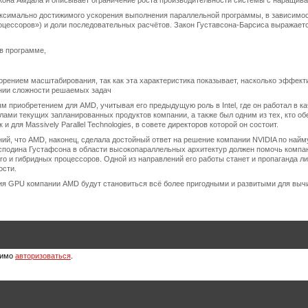
акона Амдала и описывает ограничение роста производительности системы с наращив
ксимально достижимого ускорения выполнения параллельной программы, в зависимос
цессоров») и доли последовательных расчётов. Закон Густавсона-Барсиса выражает
в программе,
орением масштабирования, так как эта характеристика показывает, насколько эффект
нии сложности решаемых задач
 приобретением для AMD, учитывая его предыдущую роль в Intel, где он работал в ка
еделами текущих запланированных продуктов компании, а также был одним из тех, кто
 и для Massively Parallel Technologies, в совете директоров которой он состоит.
ий, что AMD, наконец, сделала достойный ответ на решение компании NVIDIA по найму Б
сподина Густафсона в области высокопараллельных архитектур должен помочь компа
ro и гибридных процессоров. Одной из направлений его работы станет и пропаганда л
ости.
ия GPU компании AMD будут становиться всё более пригодными и развитыми для выч
димо
авторизоваться
.