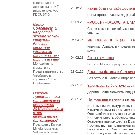
генерального
директора по ИТ-
20.12.23
Как выбрать службу достав
инфраструктуре,
ГК CUSTIS
Посмотрите – как выглядит с
18.09.23
«РОССИЯ-КАЗАХСТАН. М
Мария
Соловьева: "В
Среди важных тем обсуждения
непростой
опыт …
экономической
ситуации
05.03.23
Игольчатый RF-лифтинг в к
большое
Клиника «Акварель» предлага
внимание
кожи. …
уделяется
оперативному
04.02.23
Бетон в Москве
планированию"
Менеджер по
Бетон в Москве представляет 
маркетингу,
Представительство
29.01.23
Доставка бетона в Солнечн
ViewSonic в
Без бетона в Солнечногорске 
странах СНГ и
Прибалтики
29.01.23
Заказывайте быструю дост
Дорогие наши любители пиццы
Никоалй
Дмитриев: "Мы
29.01.23
Натуральные ткани в инте
оптимистично
смотрим на
Использование натуральных т
2015 год и видим
К натуральным тканям можно о
в нем
Они наиболее популярны и чащ
возможности
Их популярность обусловлена 
для развития"
Основные преимущества В зави
Президент, Konica
Прочность. При правильной экс
Minolta Business
Безопасность. Они полностью
Solutions Russia
Просты в уходе. Их легко сти