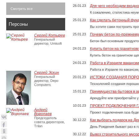
26.01.23
Для чего необходим входно
Смотреть все
К сожалению, статистика неум
25.01.23
Как сделать бетонный фун
Персоны
Вы хотите сами построить пр
25.01.23
Почему бетон по-прежнем
Сергей Котырев
Генеральный
Бетон был основным продукто
директор, Umisoft
24.01.23
Купить бетон на гранитно
Купить бетон на гранитном ще
24.01.23
Работа в Израиле ваканси
Работа в Израиле по вакансии
Сергей Эскин
Генеральный
20.01.23
ИСТОКИ СОЗДАНИЯ ПОР
директор, Depo
Технологией создания порошко
Computers
15.01.23
Преимущества бытовок в а
Арендуйте или приобретайте у
10.01.23
ПРОЕКТ ПОДКЛЮЧЕНИЯ Г
Андрей
Проект подключения газа буде
Воропаев
Председатель
30.12.22
Как выбрать подарок на Д
совета директоров,
Trilan
День Рождения бывает раз в г
30.12.22
Вывоз строительного мусо