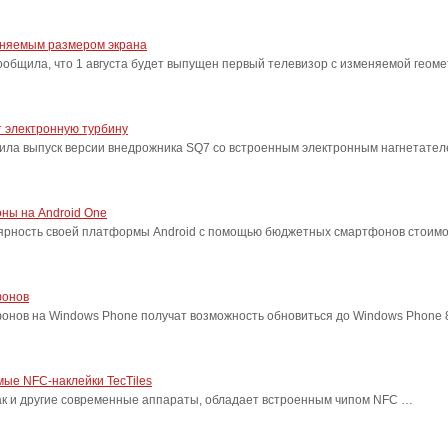
еняемым размером экрана
бщила, что 1 августа будет выпущен первый телевизор с изменяемой геоме
 электронную турбину
ила выпуск версии внедрожника SQ7 со встроенным электронным нагнетател
ны на Android One
лярность своей платформы Android с помощью бюджетных смартфонов стоимо
фонов
фонов на Windows Phone получат возможность обновиться до Windows Phone
ые NFC-наклейки TecTiles
, как и другие современные аппараты, обладает встроенным чипом NFC …