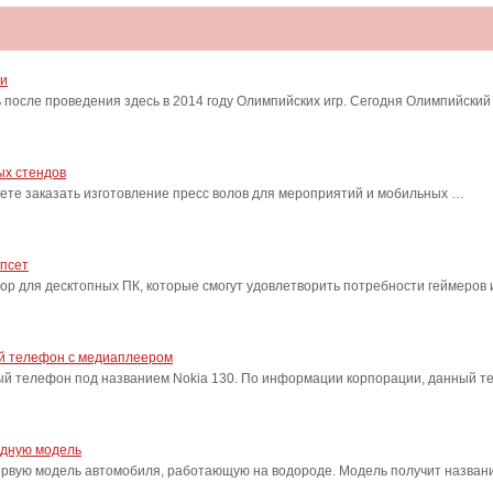
ти
после проведения здесь в 2014 году Олимпийских игр. Сегодня Олимпийский
ых стендов
ете заказать изготовление пресс волов для мероприятий и мобильных …
ипсет
сор для десктопных ПК, которые смогут удовлетворить потребности геймеро
ый телефон с медиаплеером
ый телефон под названием Nokia 130. По информации корпорации, данный т
одную модель
ервую модель автомобиля, работающую на водороде. Модель получит название