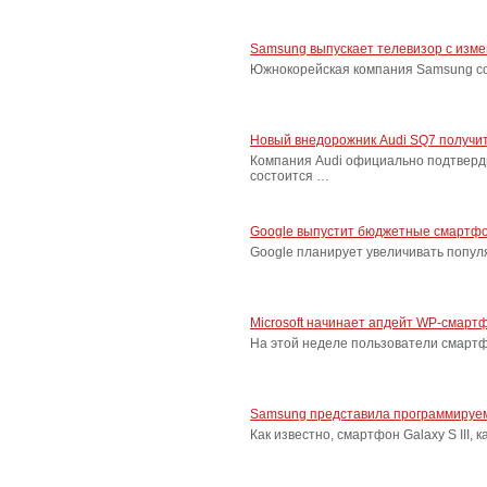
Samsung выпускает телевизор с изм
Южнокорейская компания Samsung соо
Новый внедорожник Audi SQ7 получит
Компания Audi официально подтверд
состоится …
Google выпустит бюджетные смартфо
Google планирует увеличивать попу
Microsoft начинает апдейт WP-смарт
На этой неделе пользователи смарт
Samsung представила программируем
Как известно, смартфон Galaxy S III