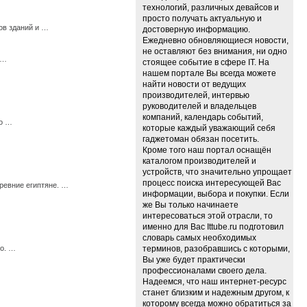
технологий, различных девайсов и
просто получать актуальную и
ов зданий и …
достоверную информацию.
Ежедневно обновляющиеся новости,
не оставляют без внимания, ни одно
 …
стоящее событие в сфере IT. На
нашем портале Вы всегда можете
найти новости от ведущих
производителей, интервью
руководителей и владельцев
компаний, календарь событий,
мо …
которые каждый уважающий себя
гаджетоман обязан посетить.
Кроме того наш портал оснащён
каталогом производителей и
устройств, что значительно упрощает
процесс поиска интересующей Вас
ревние египтяне. …
информации, выбора и покупки. Если
же Вы только начинаете
интересоваться этой отрасли, то
именно для Вас Ittube.ru подготовил
словарь самых необходимых
го. …
терминов, разобравшись с которыми,
Вы уже будет практически
профессионалами своего дела.
Надеемся, что наш интернет-ресурс
станет близким и надежным другом, к
которому всегда можно обратиться за