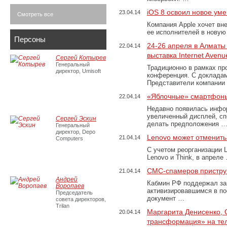
iOS 8 освоил новое ум
23.04.14
Смотреть все
Компания Apple хочет вн
ее исполнителей в нову
Персоны
24-26 апреля в Алматы
22.04.14
выставка Internet Avenu
Сергей Котырев
Генеральный
Традиционно в рамках пр
директор, Umisoft
конференция. С докладам
Представители компании
«Яблочные» смартфоны
22.04.14
Недавно появилась инфо
увеличенный дисплей, с
Сергей Эскин
делать предположения 
Генеральный
директор, Depo
Lenovo может отменить
21.04.14
Computers
С учетом реорганизации L
Lenovo и Think, в апреле
СМС-спамеров пристру
21.04.14
Андрей
Кабмин РФ поддержал зак
Воропаев
активизировавшимся в п
Председатель
документ …
совета директоров,
Trilan
Маргарита Денисенко, 
20.04.14
трансформация» на тел