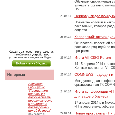
Обычным спортсменам за
улучшать органы с помощ
По …
Первому видеозвонку и
25.04.14
Новые технологии в како
расстоянии, которое ра
соцсети …
Касперский: антивирус 
25.04.14
Основатель известной ан
рассказал ряд идей по 
программ. …
Следите за новостями о гаджетах
и мобильных устройствах,
Итоги VII CISO Forum
установив наш виджет на Яндекс.
25.04.14
14-15 апреля 2014 г. в к
Холмы» состоялся VII C
Интервью
COMNEWS подводит итоги
25.04.14
Международная конферен
Алесандр
организованная ГК COMN
Габидулин:
"Принципами
Итоги конференции «IT
24.04.14
работы ИТ
для вашего бизнеса»
должны стать
проактивность
17 апреля 2014 г. в Novo
и понимание
«IT в энергетике: эффек
долгосрочных
целей бизнеса"
Новая программа «IT-
24.04.14
Заместитель