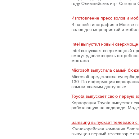
году Олимпийских игр. Сегодня
Изготовление пресс волов и мо
В нашей типография в Москве вы
волов для мероприятий и моби
Intel выпустил новый сверхмощн
Intel выпускает сверхмощный пр
смогут удовлетворить потребно
монтажа. …
Microsoft выпустила самый бюд
Microsoft представила супербю
130. По информации корпораци
самым «самым доступным …
Toyota выпускает свою первую 
Корпорация Toyota выпускает с
работающую на водороде. Модель
Samsung выпускает телевизор 
Южнокорейская компания Samsun
выпущен первый телевизор с из