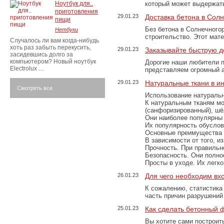
Ноутбук для..
который может выдержать
приготовления
29.01.23
Доставка бетона в Сол
пищи
Без бетона в Солнечного
Нетбуки
строительство. Этот мат
Случалось ли вам когда-нибудь
хоть раз забыть перекусить,
29.01.23
Заказывайте быструю д
засидевшись долго за
компьютером? Новый ноутбук
Дорогие наши любители 
Electrolux …
представляем огромный а
29.01.23
Натуральные ткани в и
Смотреть все
Использование натуральн
К натуральным тканям мо
(санфоризированный), шёл
Они наиболее популярны 
Их популярность обусловл
Основные преимущества
В зависимости от того, и
Прочность. При правильно
Безопасность. Они полно
Просты в уходе. Их легк
26.01.23
Для чего необходим вх
К сожалению, статистика
часть причин разрушений
25.01.23
Как сделать бетонный 
Вы хотите сами построит