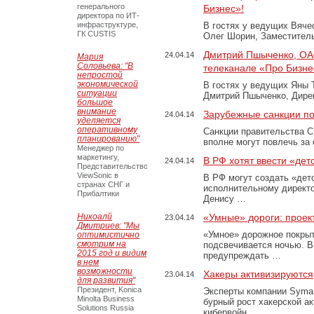
генерального
Бизнес»!
директора по ИТ-
инфраструктуре,
В гостях у ведущих Вяче
ГК CUSTIS
Олег Шорин, Заместитель
Дмитрий Пшыченко, ОА
24.04.14
Мария
Соловьева: "В
телеканале «Про Бизне
непростой
экономической
В гостях у ведущих Яны 
ситуации
Дмитрий Пшыченко, Дире
большое
внимание
Зарубежные санкции по
24.04.14
уделяется
оперативному
Санкции правительства С
планированию"
вполне могут повлечь за
Менеджер по
маркетингу,
В РФ хотят ввести «дет
24.04.14
Представительство
ViewSonic в
В РФ могут создать «дет
странах СНГ и
исполнительному директо
Прибалтики
Денису …
Никоалй
«Умные» дороги: проект
23.04.14
Дмитриев: "Мы
«Умное» дорожное покрыт
оптимистично
смотрим на
подсвечивается ночью. В
2015 год и видим
предупреждать …
в нем
возможности
Хакеры активизируются
23.04.14
для развития"
Президент, Konica
Эксперты компании Syman
Minolta Business
бурный рост хакерской а
Solutions Russia
кибервойн. …