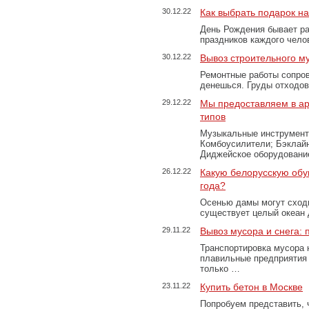
30.12.22
Как выбрать подарок н
День Рождения бывает ра
праздников каждого чело
30.12.22
Вывоз строительного м
Ремонтные работы сопров
денешься. Груды отходо
29.12.22
Мы предоставляем в ар
типов
Музыкальные инструменты
Комбоусилители; Бэклай
Диджейское оборудование
26.12.22
Какую белорусскую обу
года?
Осенью дамы могут сходи
существует целый океан
29.11.22
Вывоз мусора и снега:
Транспортировка мусора 
плавильные предприятия 
только …
23.11.22
Купить бетон в Москве
Попробуем представить, 