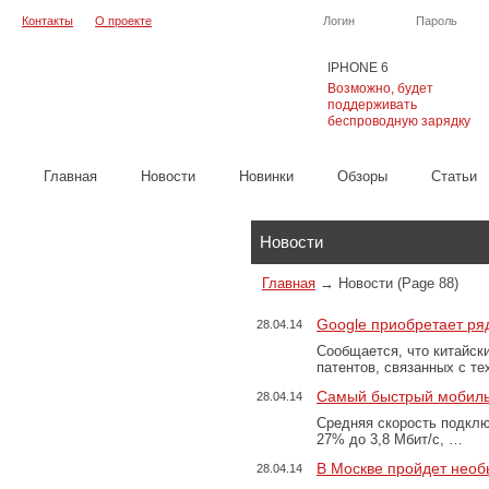
Контакты
О проекте
Логин
Пароль
IPHONE 6
Возможно, будет
поддерживать
беспроводную зарядку
Главная
Новости
Новинки
Обзоры
Cтатьи
Каталог
Новости
Главная
→
Новости
(Page 88)
Google приобретает ря
28.04.14
Сообщается, что китайск
патентов, связанных с т
Самый быстрый мобиль
28.04.14
Средняя скорость подклю
27% до 3,8 Мбит/с, …
В Москве пройдет нео
28.04.14