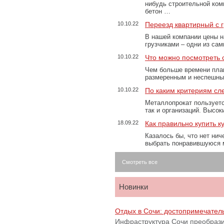
нибудь строительной ком
бетон …
10.10.22
Переезд квартирный с 
В нашей компании цены н
грузчиками – одни из са
10.10.22
Что можно посмотреть с
Чем больше времени план
размеренным и неспешны
10.10.22
По каким критериям сл
Металлопрокат пользуетс
так и организаций. Высо
18.09.22
Как правильно купить к
Казалось бы, что нет нич
выбрать понравившуюся 
Смотреть все
Новинки
Отдых в Сочи: достопримечател
Инфраструктура Сочи преобрази