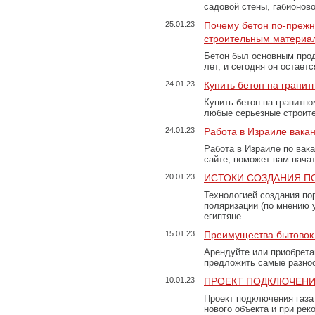
садовой стены, габионов
25.01.23
Почему бетон по-преж
строительным материа
Бетон был основным прод
лет, и сегодня он остае
24.01.23
Купить бетон на грани
Купить бетон на гранитно
любые серьезные строит
24.01.23
Работа в Израиле вака
Работа в Израиле по вак
сайте, поможет вам нача
20.01.23
ИСТОКИ СОЗДАНИЯ П
Технологией создания по
поляризации (по мнению 
египтяне. …
15.01.23
Преимущества бытовок 
Арендуйте или приобретай
предложить самые разно
10.01.23
ПРОЕКТ ПОДКЛЮЧЕНИ
Проект подключения газа
нового объекта и при рек