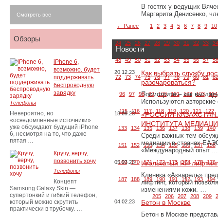
В гостях у ведущих Вяче
Маргарита Денисенко, ч
Смотреть все
← Ранее
1
2
3
4
5
6
7
8
9
10
Обзоры
24
25
26
27
28
29
30
31
32
33
3
Новости
48
49
50
51
52
53
54
55
56
57
5
iPhone 6,
возможно, будет
20.12.23
Как выбрать службу дос
поддерживать
72
73
74
75
76
77
78
79
80
81
8
разочароваться?
беспроводную
зарядку
Посмотрите – как выгляд
96
97
98
99
100
101
102
103
104
Используются авторские
Телефоны
115
116
117
118
119
120
121
122
Невероятно, но
18.09.23
«РОССИЯ-КАЗАХСТАН
«осведомленные источники»
ИНСТИТУТА МЕДИАЦИИ
уже обсуждают будущий iPhone
133
134
135
136
137
138
139
140
6, несмотря на то, что даже
Среди важных тем обсуж
пятая …
медиации в странах ЕАЭ
151
152
153
154
155
156
157
158
«Международный опыт …
Кручу, верчу,
позвонить хочу
05.03.23
169
170
Игольчатый RF-лифтинг
171
172
173
174
175
176
Телефоны
Клиника «Акварель» пред
187
188
189
190
191
192
193
194
Концепт
лифтинг, который позвол
Samsung Galaxy Skin —
изменениями кожи. …
супертонкий и гибкий телефон,
205
206
207
208
209
который можно скрутить
04.02.23
Бетон в Москве
практически в трубочку. …
Бетон в Москве представ