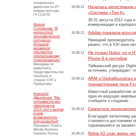
генерального
Началась регистрация 
директора по ИТ-
16.08.12
инфраструктуре,
«Система «Три К»
ГК CUSTIS
30-31 августа 2012 года 
коммуникация и корпора
Мария
Соловьева: "В
Adidas показала кроссов
непростой
15.08.12
экономической
Немецкий производитель 
ситуации
большое
решил, что в XXI веке н
внимание
уделяется
Не только Nokia, но и
15.08.12
оперативному
Phone 8 в сентябре
планированию"
Менеджер по
Тайваньский ресурс Digi
маркетингу,
источники, утверждает, ч
Представительство
ViewSonic в
ARM и Globalfoundries 
15.08.12
странах СНГ и
транзисторами типа Fi
Прибалтики
Известный разработчик и
Никоалй
один из ведущих мировых 
Дмитриев: "Мы
сообщили о создании …
оптимистично
смотрим на
Секретное лицензионное
15.08.12
2015 год и видим
в нем
Благодаря патентному ра
возможности
становятся достоянием о
для развития"
скрывавшиеся за занаве
Президент, Konica
Minolta Business
Nokia X2 спас жизнь че
Solutions Russia
15.08.12