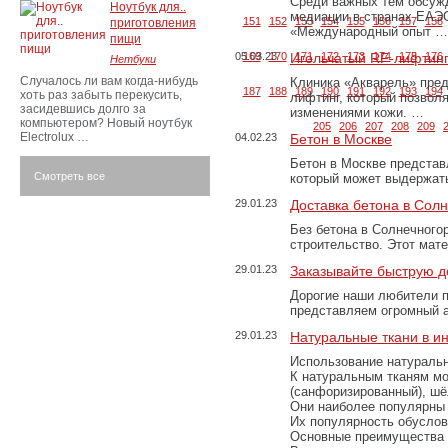
Среди важных тем обсуж
Ноутбук для..
медиации в странах ЕАЭ
151
152
153
154
155
156
157
158
приготовления
«Международный опыт …
пищи
05.03.23
169
170
Игольчатый RF-лифтинг
171
172
173
174
175
176
Нетбуки
Случалось ли вам когда-нибудь
Клиника «Акварель» пред
187
188
189
190
191
192
193
194
хоть раз забыть перекусить,
лифтинг, который позвол
засидевшись долго за
изменениями кожи. …
компьютером? Новый ноутбук
205
206
207
208
209
Electrolux …
04.02.23
Бетон в Москве
Бетон в Москве представ
Смотреть все
который может выдержать
29.01.23
Доставка бетона в Сол
Без бетона в Солнечного
строительство. Этот мат
29.01.23
Заказывайте быструю д
Дорогие наши любители 
представляем огромный а
29.01.23
Натуральные ткани в и
Использование натуральн
К натуральным тканям мо
(санфоризированный), шёл
Они наиболее популярны 
Их популярность обусловл
Основные преимущества