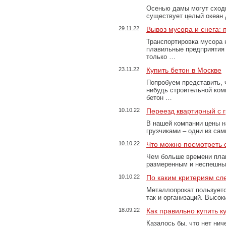
Осенью дамы могут сходи
существует целый океан
29.11.22
Вывоз мусора и снега:
Транспортировка мусора 
плавильные предприятия 
только …
23.11.22
Купить бетон в Москве
Попробуем представить, 
нибудь строительной ком
бетон …
10.10.22
Переезд квартирный с 
В нашей компании цены н
грузчиками – одни из са
10.10.22
Что можно посмотреть с
Чем больше времени план
размеренным и неспешны
10.10.22
По каким критериям сл
Металлопрокат пользуетс
так и организаций. Высо
18.09.22
Как правильно купить к
Казалось бы, что нет нич