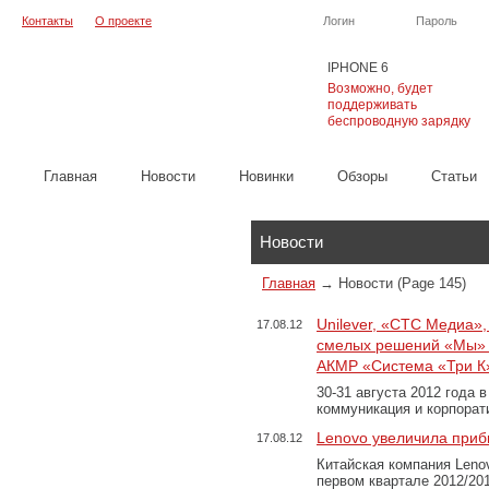
Контакты
О проекте
Логин
Пароль
IPHONE 6
Возможно, будет
поддерживать
беспроводную зарядку
Главная
Новости
Новинки
Обзоры
Cтатьи
Каталог
Новости
Главная
→
Новости
(Page 145)
Unilever, «СТС Медиа»,
17.08.12
смелых решений «Мы» 
АКМР «Система «Три К»
30-31 августа 2012 года 
коммуникация и корпора
Lenovo увеличила приб
17.08.12
Китайская компания Leno
первом квартале 2012/20