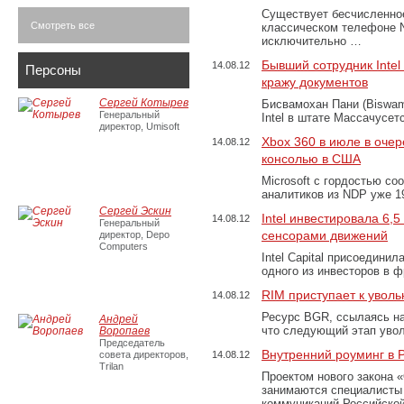
Существует бесчисленное
Смотреть все
классическом телефоне N
исключительно …
Бывший сотрудник Intel
14.08.12
Персоны
кражу документов
Сергей Котырев
Бисвамохан Пани (Biswam
Генеральный
Intel в штате Массачусет
директор, Umisoft
Xbox 360 в июле в оче
14.08.12
консолью в США
Microsoft с гордостью со
аналитиков из NDP уже 1
Сергей Эскин
Intel инвестировала 6
14.08.12
Генеральный
сенсорами движений
директор, Depo
Computers
Intel Capital присоединил
одного из инвесторов в 
RIM приступает к уволь
14.08.12
Ресурс BGR, ссылаясь на
Андрей
что следующий этап увол
Воропаев
Председатель
Внутренний роуминг в 
совета директоров,
14.08.12
Trilan
Проектом нового закона «
занимаются специалисты
коммуникаций Российско