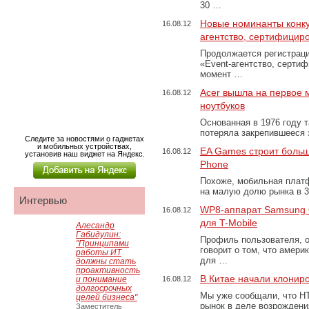
30 …
Новые номинанты конкур
16.08.12
агентство, сертифици
Продолжается регистрация
«Event-агентство, серти
момент …
Acer вышла на первое 
16.08.12
ноутбуков
Основанная в 1976 году 
потеряла закрепившееся 
Следите за новостями о гаджетах
и мобильных устройствах,
EA Games строит боль
16.08.12
установив наш виджет на Яндекс.
Phone
Похоже, мобильная платф
на малую долю рынка в 3
Интервью
WP8-аппарат Samsung 
16.08.12
для T-Mobile
Алесандр
Габидулин:
Профиль пользователя, 
"Принципами
говорит о том, что амери
работы ИТ
для …
должны стать
проактивность
В Китае начали клонир
и понимание
16.08.12
долгосрочных
Мы уже сообщали, что HT
целей бизнеса"
рынок в деле возрождени
Заместитель