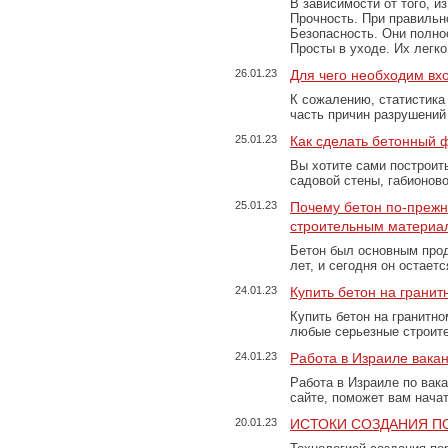
В зависимости от того, и
Прочность. При правильно
Безопасность. Они полно
Просты в уходе. Их легк
26.01.23
Для чего необходим вх
К сожалению, статистика
часть причин разрушений
25.01.23
Как сделать бетонный 
Вы хотите сами построит
садовой стены, габионов
25.01.23
Почему бетон по-преж
строительным материа
Бетон был основным прод
лет, и сегодня он остае
24.01.23
Купить бетон на грани
Купить бетон на гранитно
любые серьезные строит
24.01.23
Работа в Израиле вака
Работа в Израиле по вак
сайте, поможет вам нача
20.01.23
ИСТОКИ СОЗДАНИЯ П