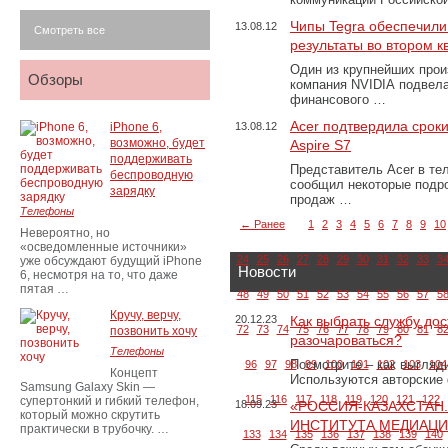
Чипы Tegra обеспечили
13.08.12
Смотреть все
результаты во втором к
Один из крупнейших прои
Обзоры
компания NVIDIA подвела
финансового …
Acer подтвердила сроки
iPhone 6,
13.08.12
возможно, будет
Aspire S7
поддерживать
Представитель Acer в те
беспроводную
сообщил некоторые подро
зарядку
продаж …
Телефоны
← Ранее
1
2
3
4
5
6
7
8
9
10
Невероятно, но
«осведомленные источники»
24
25
26
27
28
29
30
31
32
33
3
уже обсуждают будущий iPhone
Новости
6, несмотря на то, что даже
пятая …
48
49
50
51
52
53
54
55
56
57
5
Кручу, верчу,
20.12.23
Как выбрать службу дос
72
73
74
75
76
77
78
79
80
81
8
позвонить хочу
разочароваться?
Телефоны
Посмотрите – как выгляд
96
97
98
99
100
101
102
103
104
Концепт
Используются авторские
Samsung Galaxy Skin —
115
116
117
118
119
120
121
122
супертонкий и гибкий телефон,
18.09.23
«РОССИЯ-КАЗАХСТАН
который можно скрутить
ИНСТИТУТА МЕДИАЦИИ
практически в трубочку. …
133
134
135
136
137
138
139
140