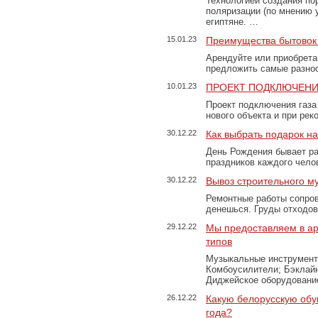
Технологией создания по
поляризации (по мнению 
египтяне. …
15.01.23
Преимущества бытовок 
Арендуйте или приобретай
предложить самые разно
10.01.23
ПРОЕКТ ПОДКЛЮЧЕНИ
Проект подключения газа
нового объекта и при рек
30.12.22
Как выбрать подарок н
День Рождения бывает ра
праздников каждого чело
30.12.22
Вывоз строительного м
Ремонтные работы сопров
денешься. Груды отходо
29.12.22
Мы предоставляем в ар
типов
Музыкальные инструменты
Комбоусилители; Бэклай
Диджейское оборудование
26.12.22
Какую белорусскую обу
года?