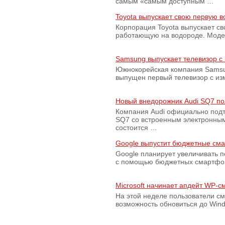
самым «самым доступным …
Toyota выпускает свою первую 
Корпорация Toyota выпускает с
работающую на водороде. Модель
Samsung выпускает телевизор 
Южнокорейская компания Samsun
выпущен первый телевизор с из
Новый внедорожник Audi SQ7 по
Компания Audi официально подт
SQ7 со встроенным электронным
состоится …
Google выпустит бюджетные сма
Google планирует увеличивать 
с помощью бюджетных смартфон
Microsoft начинает апдейт WP-
На этой неделе пользователи с
возможность обновиться до Win