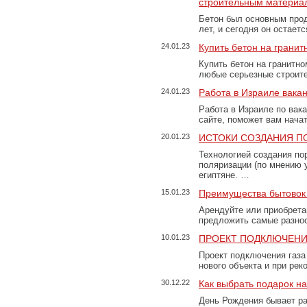
строительным материа
Бетон был основным прод
лет, и сегодня он остае
24.01.23
Купить бетон на грани
Купить бетон на гранитно
любые серьезные строит
24.01.23
Работа в Израиле вака
Работа в Израиле по вак
сайте, поможет вам нача
20.01.23
ИСТОКИ СОЗДАНИЯ П
Технологией создания по
поляризации (по мнению 
египтяне. …
15.01.23
Преимущества бытовок 
Арендуйте или приобретай
предложить самые разно
10.01.23
ПРОЕКТ ПОДКЛЮЧЕНИ
Проект подключения газа
нового объекта и при рек
30.12.22
Как выбрать подарок н
День Рождения бывает ра