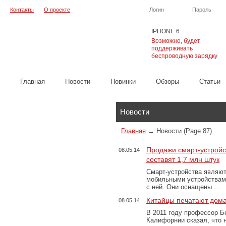
Контакты
О проекте
Логин
Пароль
IPHONE 6
Возможно, будет
поддерживать
беспроводную зарядку
Главная
Новости
Новинки
Обзоры
Cтатьи
Каталог
Новости
Главная
→
Новости
(Page 87)
Продажи смарт-устройст
08.05.14
составят 1,7 млн штук
Смарт-устройства являю
мобильными устройствам
с ней. Они оснащены …
Китайцы печатают дом
08.05.14
В 2011 году профессор Б
Калифорнии сказал, что 