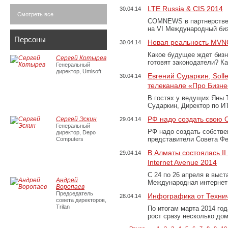
LTE Russia & CIS 2014
30.04.14
Смотреть все
COMNEWS в партнерстве 
на VI Международный би
Персоны
Новая реальность MV
30.04.14
Какое будущее ждет биз
Сергей Котырев
готовят законодатели? 
Генеральный
директор, Umisoft
Евгений Сударкин, Soll
30.04.14
телеканале «Про Бизне
В гостях у ведущих Яны 
Сударкин, Директор по ИТ
РФ надо создать свою 
Сергей Эскин
29.04.14
Генеральный
РФ надо создать собстве
директор, Depo
представители Совета Фе
Computers
В Алматы состоялась I
29.04.14
Internet Avenue 2014
C 24 по 26 апреля в выст
Андрей
Международная интернет-
Воропаев
Председатель
Инфографика от Технич
28.04.14
совета директоров,
Trilan
По итогам марта 2014 го
рост сразу несколько до