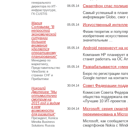
генерального
Смартфон спас полицей
06.05.14
директора по ИТ-
инфраструктуре,
Самый успешный в плане 
ГК CUSTIS
информации Globo, смог 
Мария
Искусственный интелле
05.05.14
Соловьева: "В
непростой
Физик-теоретик и популяр
экономической
изобретение искусственн
ситуации
значительным …
большое
внимание
Android перенесут на н
05.05.14
уделяется
оперативному
Компания HP планирует в
планированию"
станет работать на ОС An
Менеджер по
маркетингу,
Разрабатываются «умн
05.05.14
Представительство
ViewSonic в
Бюро по регистрации пат
странах СНГ и
Google патент на контак
Прибалтики
Совет Федерации подд
30.04.14
Никоалй
Дмитриев: "Мы
Комиссия Совета Федера
оптимистично
общества поддержала еж
смотрим на
«Лучшие 10 ИТ-проектов
2015 год и видим
в нем
Microsoft: серия смарт
30.04.14
возможности
переименована в Micros
для развития"
Президент, Konica
Microsoft, как сообщается
Minolta Business
смартфонов Nokia с Win
Solutions Russia