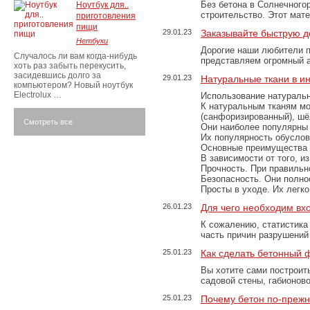
Без бетона в Солнечного
Ноутбук для..
строительство. Этот мат
приготовления
пищи
29.01.23
Заказывайте быструю д
Нетбуки
Дорогие наши любители 
Случалось ли вам когда-нибудь
представляем огромный а
хоть раз забыть перекусить,
засидевшись долго за
29.01.23
Натуральные ткани в и
компьютером? Новый ноутбук
Electrolux …
Использование натуральн
К натуральным тканям мо
(санфоризированный), шёл
Смотреть все
Они наиболее популярны 
Их популярность обусловл
Основные преимущества
В зависимости от того, и
Прочность. При правильно
Безопасность. Они полно
Просты в уходе. Их легк
26.01.23
Для чего необходим вх
К сожалению, статистика
часть причин разрушений
25.01.23
Как сделать бетонный 
Вы хотите сами построит
садовой стены, габионов
25.01.23
Почему бетон по-преж