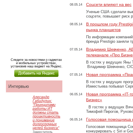
Соцсети влияют на вес
08.05.14
Ученые США сделали выво
соцсети, повышает риск 
В прошлом году Prestig
08.05.14
рынка планшетов
По информации компаний
бренда Prestigio заняли
Владимир Шевченко, AB
07.05.14
телеканале «Про Бизне
Следите за новостями о гаджетах
В гостях у ведущих Яны 
и мобильных устройствах,
установив наш виджет на Яндекс.
Владимир Шевченко, CIO
Новая программа «Прак
07.05.14
В гостях у ведущих прог
Интервью
Изместьева побывал Сер
Новая программа «IT-
06.05.14
Алесандр
Бизнес»
Габидулин:
"Принципами
В гостях у ведущих Вяч
работы ИТ
Тимофей Пирогов, Руков
должны стать
проактивность
Голосовая помощница н
06.05.14
и понимание
долгосрочных
Голосовая помощница Cort
целей бизнеса"
конкурировать с Siri и Go
Заместитель