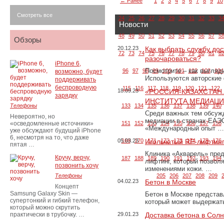
← Ранее
1
2
3
4
5
6
7
8
9
10
Смотреть все
24
25
26
27
28
29
30
31
32
33
3
Новости
48
49
50
51
52
53
54
55
56
57
5
Обзоры
20.12.23
Как выбрать службу дос
72
73
74
75
76
77
78
79
80
81
8
разочароваться?
iPhone 6,
Посмотрите – как выгляд
96
97
98
99
100
101
102
103
104
возможно, будет
Используются авторские
поддерживать
беспроводную
115
116
117
118
119
120
121
122
18.09.23
«РОССИЯ-КАЗАХСТАН
зарядку
ИНСТИТУТА МЕДИАЦИИ
Телефоны
133
134
135
136
137
138
139
140
Среди важных тем обсуж
Невероятно, но
медиации в странах ЕАЭ
«осведомленные источники»
151
152
153
154
155
156
157
158
«Международный опыт …
уже обсуждают будущий iPhone
6, несмотря на то, что даже
05.03.23
169
170
Игольчатый RF-лифтинг
171
172
173
174
175
176
пятая …
Клиника «Акварель» пред
Кручу, верчу,
187
188
189
190
191
192
193
194
лифтинг, который позвол
позвонить хочу
изменениями кожи. …
Телефоны
205
206
207
208
209
04.02.23
Бетон в Москве
Концепт
Samsung Galaxy Skin —
Бетон в Москве представ
супертонкий и гибкий телефон,
который может выдержать
который можно скрутить
практически в трубочку. …
29.01.23
Доставка бетона в Сол