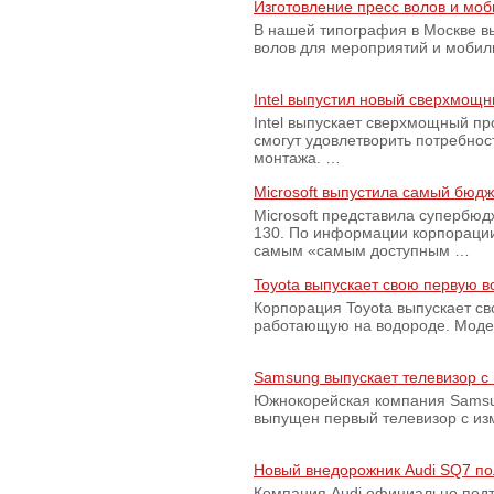
Изготовление пресс волов и мо
В нашей типография в Москве вы
волов для мероприятий и моби
Intel выпустил новый сверхмощн
Intel выпускает сверхмощный пр
смогут удовлетворить потребно
монтажа. …
Microsoft выпустила самый бюд
Microsoft представила супербю
130. По информации корпораци
самым «самым доступным …
Toyota выпускает свою первую 
Корпорация Toyota выпускает с
работающую на водороде. Модель
Samsung выпускает телевизор 
Южнокорейская компания Samsun
выпущен первый телевизор с из
Новый внедорожник Audi SQ7 по
Компания Audi официально подт