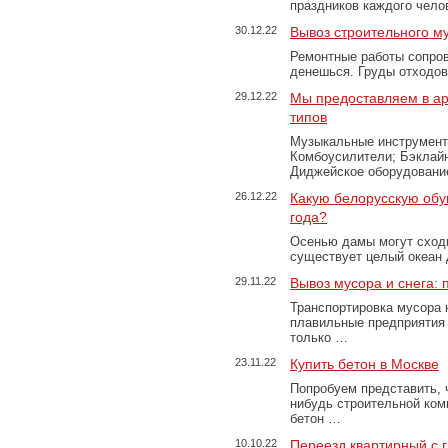
праздников каждого чело
30.12.22
Вывоз строительного м
Ремонтные работы сопров
денешься. Груды отходо
29.12.22
Мы предоставляем в ар
типов
Музыкальные инструменты
Комбоусилители; Бэклай
Диджейское оборудование
26.12.22
Какую белорусскую обу
года?
Осенью дамы могут сходи
существует целый океан
29.11.22
Вывоз мусора и снега:
Транспортировка мусора 
плавильные предприятия 
только …
23.11.22
Купить бетон в Москве
Попробуем представить, 
нибудь строительной ком
бетон …
10.10.22
Переезд квартирный с 