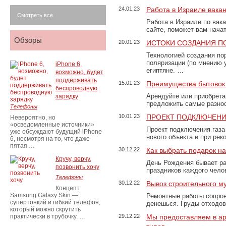
24.01.23
Работа в Израиле вака
Смотреть все
Работа в Израиле по вак
сайте, поможет вам нача
Обзоры
20.01.23
ИСТОКИ СОЗДАНИЯ П
Технологией создания по
поляризации (по мнению 
iPhone 6,
египтяне. …
возможно, будет
поддерживать
15.01.23
Преимущества бытовок 
беспроводную
Арендуйте или приобретай
зарядку
предложить самые разно
Телефоны
10.01.23
ПРОЕКТ ПОДКЛЮЧЕНИ
Невероятно, но
«осведомленные источники»
Проект подключения газа
уже обсуждают будущий iPhone
нового объекта и при рек
6, несмотря на то, что даже
пятая …
30.12.22
Как выбрать подарок н
Кручу, верчу,
День Рождения бывает ра
позвонить хочу
праздников каждого чело
Телефоны
30.12.22
Вывоз строительного м
Концепт
Samsung Galaxy Skin —
Ремонтные работы сопров
супертонкий и гибкий телефон,
денешься. Груды отходо
который можно скрутить
практически в трубочку. …
29.12.22
Мы предоставляем в ар