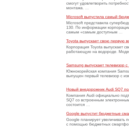
смогут удовлетворить потребно
монтажа. …
Microsoft выпустила самый бюд
Microsoft представила супербю
130. По информации корпораци
самым «самым доступным …
Toyota выпускает свою первую 
Корпорация Toyota выпускает с
работающую на водороде. Модель
Samsung выпускает телевизор 
Южнокорейская компания Samsun
выпущен первый телевизор с из
Новый внедорожник Audi SQ7 по
Компания Audi официально подт
SQ7 со встроенным электронным
состоится …
Google выпустит бюджетные сма
Google планирует увеличивать 
с помощью бюджетных смартфон