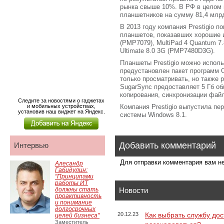
рынка свыше 10%. В РФ в целом 
планшетников на сумму 81,4 млр
В 2013 году компания Prestigio 
планшетов, показавших хорошие и
(PMP7079), MultiPad 4 Quantum 7
Ultimate 8.0 3G (PMP7480D3G).
Планшеты Prestigio можно исполь
предустановлен пакет программ Of
только просматривать, но также
SugarSync предоставляет 5 Гб об
копирования, синхронизации файл
Следите за новостями о гаджетах
и мобильных устройствах,
Компания Prestigio выпустила пе
установив наш виджет на Яндекс.
системы Windows 8.1.
Добавить комментарий
Интервью
Для отправки комментария вам 
Алесандр
Габидулин:
"Принципами
работы ИТ
должны стать
Новости
проактивность
и понимание
долгосрочных
20.12.23
Как выбрать службу дос
целей бизнеса"
Заместитель