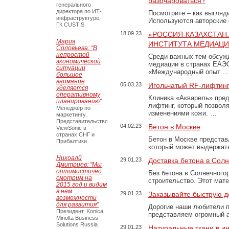
разочароваться?
генерального
директора по ИТ-
Посмотрите – как выгляд
инфраструктуре,
Используются авторские
ГК CUSTIS
18.09.23
«РОССИЯ-КАЗАХСТАН
Мария
ИНСТИТУТА МЕДИАЦИИ
Соловьева: "В
непростой
Среди важных тем обсуж
экономической
медиации в странах ЕАЭ
ситуации
«Международный опыт …
большое
внимание
05.03.23
Игольчатый RF-лифтинг
уделяется
оперативному
Клиника «Акварель» пред
планированию"
лифтинг, который позвол
Менеджер по
изменениями кожи. …
маркетингу,
Представительство
04.02.23
Бетон в Москве
ViewSonic в
странах СНГ и
Бетон в Москве представ
Прибалтики
который может выдержать
Никоалй
29.01.23
Доставка бетона в Сол
Дмитриев: "Мы
оптимистично
Без бетона в Солнечного
смотрим на
строительство. Этот мат
2015 год и видим
в нем
29.01.23
Заказывайте быструю д
возможности
для развития"
Дорогие наши любители 
Президент, Konica
представляем огромный а
Minolta Business
Solutions Russia
29.01.23
Натуральные ткани в и