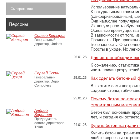
Использование натуральн
Смотреть все
К натуральным тканям мо
(санфоризированный), шёл
Они наиболее популярны 
Персоны
Их популярность обусловл
Основные преимущества
В зависимости от того, и
Сергей Котырев
Прочность. При правильно
Генеральный
директор, Umisoft
Безопасность. Они полно
Просты в уходе. Их легк
26.01.23
Для чего необходим вх
К сожалению, статистика
часть причин разрушений
Сергей Эскин
Генеральный
25.01.23
Как сделать бетонный 
директор, Depo
Computers
Вы хотите сами построит
садовой стены, габионов
25.01.23
Почему бетон по-преж
строительным материа
Андрей
Бетон был основным прод
Воропаев
лет, и сегодня он остае
Председатель
совета директоров,
24.01.23
Купить бетон на грани
Trilan
Купить бетон на гранитно
любые серьезные строит