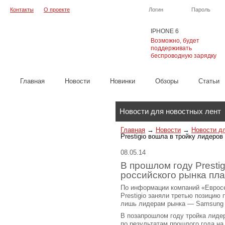
Контакты
О проекте
Логин
Пароль
IPHONE 6
Возможно, будет
поддерживать
беспроводную зарядку
Главная
Новости
Новинки
Обзоры
Cтатьи
Каталог
Новости для новостных лент
Главная
→
Новости
→
Новости д
Prestigio вошла в тройку лидеро
08.05.14
В прошлом году Presti
российского рынка пл
По информации компаний «Евросе
Prestigio заняли третью позицию
лишь лидерам рынка — Samsung 
В позапрошлом году тройка лиде
по результатам прошлого года на