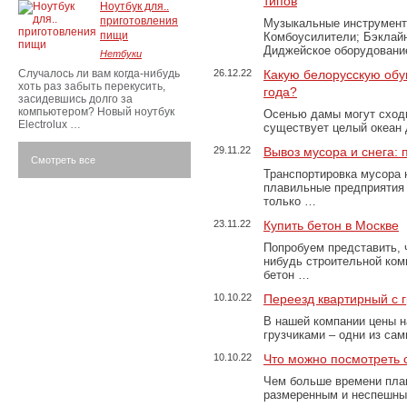
типов
Ноутбук для..
приготовления
Музыкальные инструменты
пищи
Комбоусилители; Бэклай
Диджейское оборудование
Нетбуки
Случалось ли вам когда-нибудь
26.12.22
Какую белорусскую обу
хоть раз забыть перекусить,
года?
засидевшись долго за
компьютером? Новый ноутбук
Осенью дамы могут сходи
Electrolux …
существует целый океан
29.11.22
Вывоз мусора и снега:
Смотреть все
Транспортировка мусора 
плавильные предприятия 
только …
23.11.22
Купить бетон в Москве
Попробуем представить, 
нибудь строительной ком
бетон …
10.10.22
Переезд квартирный с 
В нашей компании цены н
грузчиками – одни из са
10.10.22
Что можно посмотреть с
Чем больше времени план
размеренным и неспешны