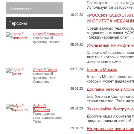
Посмотрите – как выгляд
Используются авторские
Смотреть все
18.09.23
«РОССИЯ-КАЗАХСТАН
ИНСТИТУТА МЕДИАЦИИ
Персоны
Среди важных тем обсуж
медиации в странах ЕАЭ
Сергей Котырев
«Международный опыт …
Генеральный
директор, Umisoft
05.03.23
Игольчатый RF-лифтинг
Клиника «Акварель» пред
лифтинг, который позвол
изменениями кожи. …
04.02.23
Бетон в Москве
Сергей Эскин
Генеральный
Бетон в Москве представ
директор, Depo
который может выдержать
Computers
29.01.23
Доставка бетона в Сол
Без бетона в Солнечного
строительство. Этот мат
Андрей
29.01.23
Заказывайте быструю д
Воропаев
Председатель
Дорогие наши любители 
совета директоров,
представляем огромный а
Trilan
29.01.23
Натуральные ткани в и