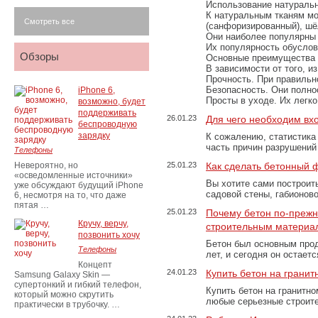
Использование натуральн
К натуральным тканям мо
Смотреть все
(санфоризированный), шёл
Они наиболее популярны 
Их популярность обусловл
Обзоры
Основные преимущества
В зависимости от того, и
Прочность. При правильно
Безопасность. Они полно
iPhone 6,
Просты в уходе. Их легк
возможно, будет
поддерживать
26.01.23
Для чего необходим вх
беспроводную
зарядку
К сожалению, статистика
часть причин разрушений
Телефоны
Невероятно, но
25.01.23
Как сделать бетонный 
«осведомленные источники»
Вы хотите сами построит
уже обсуждают будущий iPhone
садовой стены, габионов
6, несмотря на то, что даже
пятая …
25.01.23
Почему бетон по-преж
Кручу, верчу,
строительным материа
позвонить хочу
Бетон был основным прод
Телефоны
лет, и сегодня он остае
Концепт
24.01.23
Купить бетон на грани
Samsung Galaxy Skin —
супертонкий и гибкий телефон,
Купить бетон на гранитно
который можно скрутить
любые серьезные строит
практически в трубочку. …