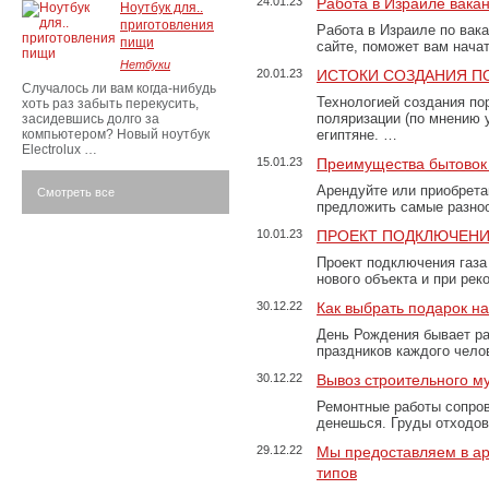
24.01.23
Работа в Израиле вака
Ноутбук для..
приготовления
Работа в Израиле по вак
пищи
сайте, поможет вам нача
Нетбуки
20.01.23
ИСТОКИ СОЗДАНИЯ П
Случалось ли вам когда-нибудь
Технологией создания по
хоть раз забыть перекусить,
поляризации (по мнению 
засидевшись долго за
компьютером? Новый ноутбук
египтяне. …
Electrolux …
15.01.23
Преимущества бытовок 
Арендуйте или приобретай
Смотреть все
предложить самые разно
10.01.23
ПРОЕКТ ПОДКЛЮЧЕНИ
Проект подключения газа
нового объекта и при рек
30.12.22
Как выбрать подарок н
День Рождения бывает ра
праздников каждого чело
30.12.22
Вывоз строительного м
Ремонтные работы сопров
денешься. Груды отходо
29.12.22
Мы предоставляем в ар
типов