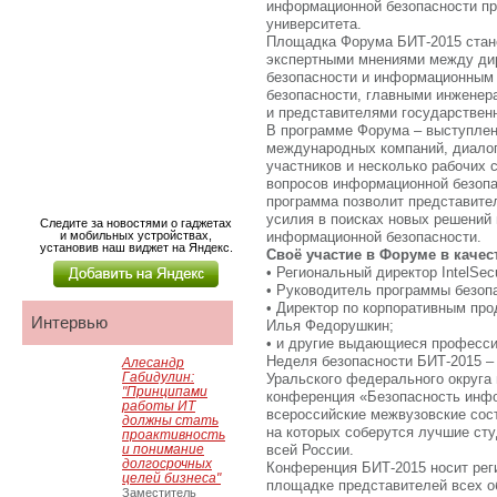
информационной безопасности пр
университета.
Площадка Форума БИТ-2015 стане
экспертными мнениями между ди
безопасности и информационным 
безопасности, главными инженер
и представителями государствен
В программе Форума – выступлен
международных компаний, диалог
участников и несколько рабочих
вопросов информационной безопа
программа позволит представите
усилия в поисках новых решений
Следите за новостями о гаджетах
и мобильных устройствах,
информационной безопасности.
установив наш виджет на Яндекс.
Своё участие в Форуме в качес
• Региональный директор IntelSec
• Руководитель программы безопа
• Директор по корпоративным пр
Интервью
Илья Федорушкин;
• и другие выдающиеся професси
Неделя безопасности БИТ-2015 –
Алесандр
Габидулин:
Уральского федерального округа
"Принципами
конференция «Безопасность инф
работы ИТ
всероссийские межвузовские сос
должны стать
на которых соберутся лучшие ст
проактивность
и понимание
всей России.
долгосрочных
Конференция БИТ-2015 носит реги
целей бизнеса"
площадке представителей всех о
Заместитель