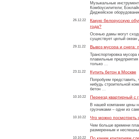
Музыкальные инструменты
Комбоусилители; Бэклай
Диджейское оборудование
26.12.22
Какую белорусскую обу
года?
Осенью дамы могут сходи
существует целый океан
29.11.22
Вывоз мусора и снега:
Транспортировка мусора 
плавильные предприятия 
только …
23.11.22
Купить бетон в Москве
Попробуем представить, 
нибудь строительной ком
бетон …
10.10.22
Переезд квартирный с 
В нашей компании цены н
грузчиками – одни из са
10.10.22
Что можно посмотреть с
Чем больше времени план
размеренным и неспешны
10.10.22
По каким критериям сл