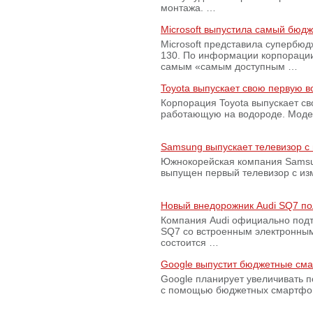
монтажа. …
Microsoft выпустила самый бюд
Microsoft представила супербю
130. По информации корпораци
самым «самым доступным …
Toyota выпускает свою первую 
Корпорация Toyota выпускает с
работающую на водороде. Модель
Samsung выпускает телевизор 
Южнокорейская компания Samsun
выпущен первый телевизор с из
Новый внедорожник Audi SQ7 по
Компания Audi официально подт
SQ7 со встроенным электронным
состоится …
Google выпустит бюджетные сма
Google планирует увеличивать 
с помощью бюджетных смартфон