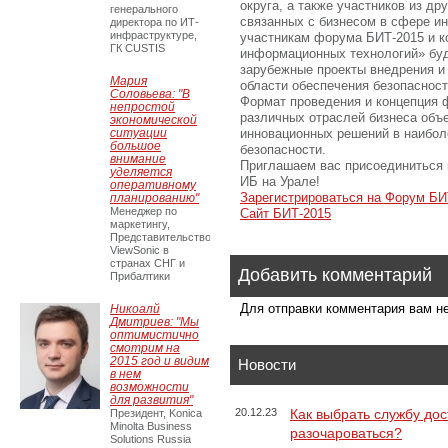
округа, а также участников из др
генерального
связанных с бизнесом в сфере и
директора по ИТ-
инфраструктуре,
участникам форума БИТ-2015 и к
ГК CUSTIS
информационных технологий» буд
зарубежные проекты внедрения и
Мария
области обеспечения безопасност
Соловьева: "В
Формат проведения и концепция 
непростой
различных отраслей бизнеса объе
экономической
ситуации
инновационных решений в наибо
большое
безопасности.
внимание
Приглашаем вас присоединиться 
уделяется
ИБ на Урале!
оперативному
Зарегистрироваться на Форум БИ
планированию"
Менеджер по
Сайт БИТ-2015
маркетингу,
Представительство
ViewSonic в
странах СНГ и
Добавить комментарий
Прибалтики
Для отправки комментария вам 
Никоалй
Дмитриев: "Мы
оптимистично
смотрим на
2015 год и видим
Новости
в нем
возможности
для развития"
20.12.23
Как выбрать службу дос
Президент, Konica
Minolta Business
разочароваться?
Solutions Russia