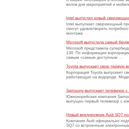
волов для мероприятий и моби
Intel выпустил новый сверхмощн
Intel выпускает сверхмощный пр
смогут удовлетворить потребно
монтажа. …
Microsoft выпустила самый бюд
Microsoft представила супербю
130. По информации корпораци
самым «самым доступным …
Toyota выпускает свою первую 
Корпорация Toyota выпускает с
работающую на водороде. Модель
Samsung выпускает телевизор 
Южнокорейская компания Samsun
выпущен первый телевизор с из
Новый внедорожник Audi SQ7 по
Компания Audi официально подт
SQ7 со встроенным электронным