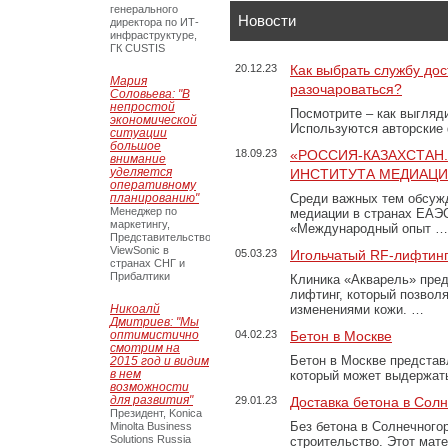
генерального
Новости
директора по ИТ-
инфраструктуре,
ГК CUSTIS
20.12.23
Как выбрать службу дос
Мария
разочароваться?
Соловьева: "В
непростой
Посмотрите – как выгляд
экономической
Используются авторские
ситуации
большое
18.09.23
«РОССИЯ-КАЗАХСТАН
внимание
уделяется
ИНСТИТУТА МЕДИАЦИИ
оперативному
планированию"
Среди важных тем обсуж
Менеджер по
медиации в странах ЕАЭ
маркетингу,
«Международный опыт …
Представительство
ViewSonic в
05.03.23
Игольчатый RF-лифтинг
странах СНГ и
Прибалтики
Клиника «Акварель» пред
лифтинг, который позвол
Никоалй
изменениями кожи. …
Дмитриев: "Мы
оптимистично
04.02.23
Бетон в Москве
смотрим на
Бетон в Москве представ
2015 год и видим
в нем
который может выдержать
возможности
для развития"
29.01.23
Доставка бетона в Сол
Президент, Konica
Без бетона в Солнечного
Minolta Business
Solutions Russia
строительство. Этот мат