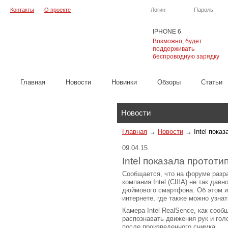
Контакты
О проекте
Логин
Пароль
IPHONE 6
Возможно, будет
поддерживать
беспроводную зарядку
Главная
Новости
Новинки
Обзоры
Cтатьи
Каталог
Новости
Главная
→
Новости
→
Intel пока
09.04.15
Intel показала протот
Сообщается, что на форуме разр
компания Intel (США) не так давн
дюймового смартфона. Об этом и
интернете, где также можно узна
Камера Intel RealSence, как соо
распознавать движения рук и го
после произведенного снимка.