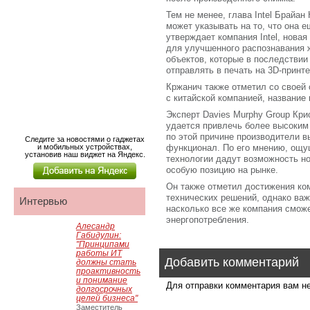
Тем не менее, глава Intel Брайан
может указывать на то, что она 
утверждает компания Intel, нова
для улучшенного распознавания 
объектов, которые в последствии
отправлять в печать на 3D-принте
Кржанич также отметил со своей 
с китайской компанией, название 
Эксперт Davies Murphy Group Крис
удается привлечь более высоким
по этой причине производители 
Следите за новостями о гаджетах
и мобильных устройствах,
функционал. По его мнению, ощу
установив наш виджет на Яндекс.
технологии дадут возможность н
особую позицию на рынке.
Он также отметил достижения ком
технических решений, однако важ
Интервью
насколько все же компания смож
энергопотребления.
Алесандр
Габидулин:
"Принципами
работы ИТ
Добавить комментарий
должны стать
проактивность
и понимание
Для отправки комментария вам 
долгосрочных
целей бизнеса"
Заместитель