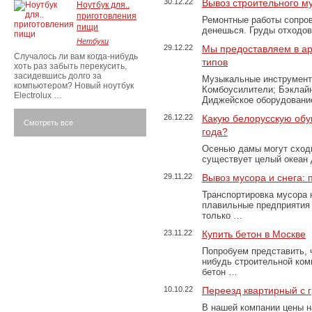
30.12.22
Вывоз строительного м
Ноутбук для..
приготовления
Ремонтные работы сопров
пищи
денешься. Груды отходо
Нетбуки
29.12.22
Мы предоставляем в ар
Случалось ли вам когда-нибудь
типов
хоть раз забыть перекусить,
засидевшись долго за
Музыкальные инструменты
компьютером? Новый ноутбук
Комбоусилители; Бэклай
Electrolux …
Диджейское оборудование
26.12.22
Какую белорусскую обу
Смотреть все
года?
Осенью дамы могут сходи
существует целый океан
29.11.22
Вывоз мусора и снега:
Транспортировка мусора 
плавильные предприятия 
только …
23.11.22
Купить бетон в Москве
Попробуем представить, 
нибудь строительной ком
бетон …
10.10.22
Переезд квартирный с 
В нашей компании цены н