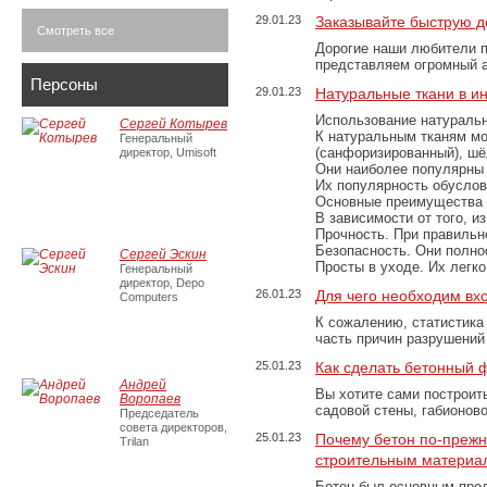
29.01.23
Заказывайте быструю д
Смотреть все
Дорогие наши любители 
представляем огромный а
Персоны
29.01.23
Натуральные ткани в и
Использование натуральн
Сергей Котырев
К натуральным тканям мо
Генеральный
(санфоризированный), шёл
директор, Umisoft
Они наиболее популярны 
Их популярность обусловл
Основные преимущества
В зависимости от того, и
Прочность. При правильно
Безопасность. Они полно
Сергей Эскин
Просты в уходе. Их легк
Генеральный
директор, Depo
26.01.23
Для чего необходим вх
Computers
К сожалению, статистика
часть причин разрушений
25.01.23
Как сделать бетонный 
Андрей
Вы хотите сами построит
Воропаев
садовой стены, габионов
Председатель
совета директоров,
25.01.23
Почему бетон по-преж
Trilan
строительным материа
Бетон был основным прод