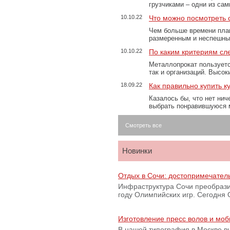
грузчиками – одни из са
10.10.22
Что можно посмотреть с
Чем больше времени план
размеренным и неспешны
10.10.22
По каким критериям сл
Металлопрокат пользуетс
так и организаций. Высо
18.09.22
Как правильно купить к
Казалось бы, что нет нич
выбрать понравившуюся 
Смотреть все
Новинки
Отдых в Сочи: достопримечател
Инфраструктура Сочи преобрази
году Олимпийских игр. Сегодня
Изготовление пресс волов и мо
В нашей типография в Москве вы