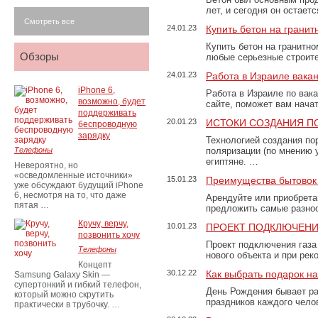
лет, и сегодня он остае
Смотреть все
24.01.23
Купить бетон на грани
Купить бетон на гранитно
Обзоры
любые серьезные строит
24.01.23
Работа в Израиле вака
iPhone 6,
Работа в Израиле по вак
возможно, будет
сайте, поможет вам нача
поддерживать
20.01.23
ИСТОКИ СОЗДАНИЯ П
беспроводную
зарядку
Технологией создания по
Телефоны
поляризации (по мнению 
египтяне. …
Невероятно, но
«осведомленные источники»
15.01.23
Преимущества бытовок 
уже обсуждают будущий iPhone
6, несмотря на то, что даже
Арендуйте или приобретай
пятая …
предложить самые разно
Кручу, верчу,
10.01.23
ПРОЕКТ ПОДКЛЮЧЕНИ
позвонить хочу
Проект подключения газа
Телефоны
нового объекта и при рек
Концепт
30.12.22
Как выбрать подарок н
Samsung Galaxy Skin —
супертонкий и гибкий телефон,
День Рождения бывает ра
который можно скрутить
праздников каждого чело
практически в трубочку. …