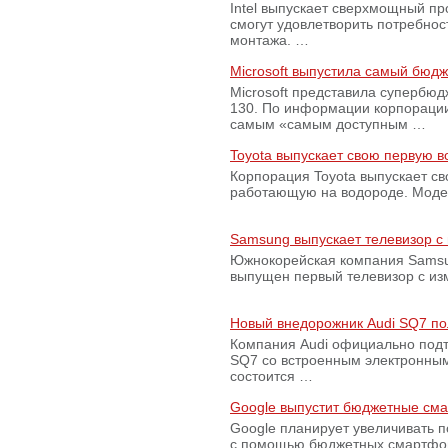
Intel выпускает сверхмощный пр
смогут удовлетворить потребно
монтажа. …
Microsoft выпустила самый бюд
Microsoft представила супербю
130. По информации корпораци
самым «самым доступным …
Toyota выпускает свою первую 
Корпорация Toyota выпускает с
работающую на водороде. Модель
Samsung выпускает телевизор 
Южнокорейская компания Samsun
выпущен первый телевизор с из
Новый внедорожник Audi SQ7 по
Компания Audi официально подт
SQ7 со встроенным электронным
состоится …
Google выпустит бюджетные сма
Google планирует увеличивать 
с помощью бюджетных смартфон