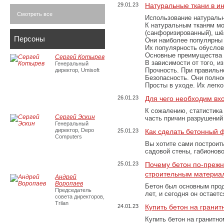
29.01.23
Натуральные ткани в и
Смотреть все
Использование натуральн
К натуральным тканям мо
(санфоризированный), шёл
Персоны
Они наиболее популярны 
Их популярность обусловл
Основные преимущества
Сергей Котырев
В зависимости от того, и
Генеральный
Прочность. При правильно
директор, Umisoft
Безопасность. Они полно
Просты в уходе. Их легк
26.01.23
Для чего необходим вх
К сожалению, статистика
Сергей Эскин
часть причин разрушений
Генеральный
директор, Depo
25.01.23
Как сделать бетонный 
Computers
Вы хотите сами построит
садовой стены, габионов
25.01.23
Почему бетон по-преж
строительным материа
Андрей
Воропаев
Бетон был основным прод
Председатель
лет, и сегодня он остае
совета директоров,
Trilan
24.01.23
Купить бетон на грани
Купить бетон на гранитно