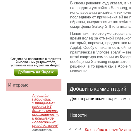
В своем решении суд указал, в ча
на продажи устройств Samsung, 
использовании дизайна и техноло
последнюю от причинения ей не 
образом, американские потребите
смартфоны Galaxy S II или планш
Напомним, что это уже вторая з
время вслед за отменой судебног
(который, впрочем, продлен как 
Apple). Особую пикантность ей пр
практически в “логове врага” – 
штаб-квартира компании из Купер
Следите за новостями о гаджетах
сообщении Samsung выражается р
и мобильных устройствах,
установив наш виджет на Яндекс.
решения, в то время как в Apple 
молчание.
Интервью
Добавить комментарий
Алесандр
Для отправки комментария вам 
Габидулин:
"Принципами
работы ИТ
должны стать
проактивность
Новости
и понимание
долгосрочных
целей бизнеса"
20.12.23
Как выбрать службу дос
Заместитель