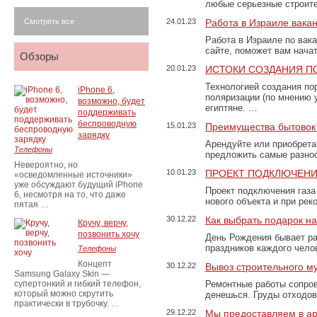
любые серьезные строит
Смотреть все
24.01.23
Работа в Израиле вака
Работа в Израиле по вак
сайте, поможет вам нача
Обзоры
20.01.23
ИСТОКИ СОЗДАНИЯ П
Технологией создания по
iPhone 6,
поляризации (по мнению 
возможно, будет
египтяне. …
поддерживать
беспроводную
15.01.23
Преимущества бытовок 
зарядку
Арендуйте или приобретай
Телефоны
предложить самые разно
Невероятно, но
10.01.23
ПРОЕКТ ПОДКЛЮЧЕНИ
«осведомленные источники»
уже обсуждают будущий iPhone
Проект подключения газа
6, несмотря на то, что даже
нового объекта и при рек
пятая …
30.12.22
Как выбрать подарок н
Кручу, верчу,
позвонить хочу
День Рождения бывает ра
праздников каждого чело
Телефоны
Концепт
30.12.22
Вывоз строительного м
Samsung Galaxy Skin —
супертонкий и гибкий телефон,
Ремонтные работы сопров
который можно скрутить
денешься. Груды отходо
практически в трубочку. …
29.12.22
Мы предоставляем в ар