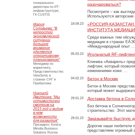
генерального
разочароваться?
директора по ИТ-
инфраструктуре,
Посмотрите – как выгляд
ГК CUSTIS
Используются авторские
18.09.23
«РОССИЯ-КАЗАХСТАН
Мария
Соловьева: "В
ИНСТИТУТА МЕДИАЦИИ
непростой
экономической
Среди важных тем обсуж
ситуации
медиации в странах ЕАЭ
большое
«Международный опыт …
внимание
уделяется
05.03.23
Игольчатый RF-лифтинг
оперативному
планированию"
Клиника «Акварель» пред
Менеджер по
лифтинг, который позвол
маркетингу,
изменениями кожи. …
Представительство
ViewSonic в
04.02.23
Бетон в Москве
странах СНГ и
Прибалтики
Бетон в Москве представ
который может выдержать
Никоалй
Дмитриев: "Мы
29.01.23
Доставка бетона в Сол
оптимистично
смотрим на
Без бетона в Солнечного
2015 год и видим
строительство. Этот мат
в нем
возможности
29.01.23
Заказывайте быструю д
для развития"
Президент, Konica
Дорогие наши любители 
Minolta Business
представляем огромный а
Solutions Russia