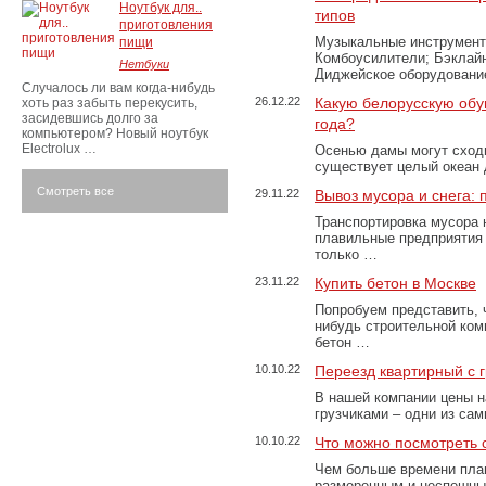
Ноутбук для..
типов
приготовления
Музыкальные инструменты
пищи
Комбоусилители; Бэклай
Нетбуки
Диджейское оборудование
Случалось ли вам когда-нибудь
26.12.22
Какую белорусскую обу
хоть раз забыть перекусить,
засидевшись долго за
года?
компьютером? Новый ноутбук
Electrolux …
Осенью дамы могут сходи
существует целый океан
Смотреть все
29.11.22
Вывоз мусора и снега:
Транспортировка мусора 
плавильные предприятия 
только …
23.11.22
Купить бетон в Москве
Попробуем представить, 
нибудь строительной ком
бетон …
10.10.22
Переезд квартирный с 
В нашей компании цены н
грузчиками – одни из са
10.10.22
Что можно посмотреть с
Чем больше времени план
размеренным и неспешны