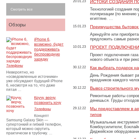
20.01.23
ИСТОКИ СОЗДАНИЯ П
Технологией создания по
Смотреть все
поляризации (по мнению 
египтяне. …
Обзоры
15.01.23
Преимущества бытовок 
Арендуйте или приобретай
предложить самые разно
iPhone 6,
возможно, будет
10.01.23
ПРОЕКТ ПОДКЛЮЧЕНИ
поддерживать
беспроводную
Проект подключения газа
зарядку
нового объекта и при рек
Телефоны
30.12.22
Как выбрать подарок н
Невероятно, но
День Рождения бывает ра
«осведомленные источники»
праздников каждого чело
уже обсуждают будущий iPhone
6, несмотря на то, что даже
30.12.22
Вывоз строительного м
пятая …
Ремонтные работы сопров
Кручу, верчу,
денешься. Груды отходо
позвонить хочу
29.12.22
Мы предоставляем в ар
Телефоны
типов
Концепт
Samsung Galaxy Skin —
Музыкальные инструменты
супертонкий и гибкий телефон,
Комбоусилители; Бэклай
который можно скрутить
Диджейское оборудование
практически в трубочку. …