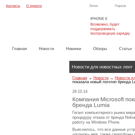
Контакты
О проекте
Логин
Пароль
IPHONE 6
Возможно, будет
поддерживать
беспроводную зарядку
Главная
Новости
Новинки
Обзоры
Cтатьи
Каталог
Новости для новостных лент
Главная
→
Новости
→
Новости д
показала новый логотип бренда L
28.10.14
Компания Microsoft по
бренда Lumia
Гигант компьютерного рынка мира
процедуру отказа от бренда Noki
работу на Windows Phone.
Выяснилось, что все данные устр
«родное» имя, также смартфоны п