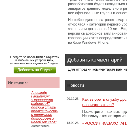
разработчиков будет находиться 
аппаратов данного модельного ря
все официальные группы в соцсет
Но ребрендинг не затронет смарт
относятся к категории первого ур
заключили договор на 10 лет. Еще
версий смартфонов запланировано
корпорации хотят сосредоточить 
на базе Windows Phone.
Следите за новостями о гаджетах
Добавить комментарий
и мобильных устройствах,
установив наш виджет на Яндекс.
Для отправки комментария вам 
Интервью
Новости
Алесандр
Габидулин:
20.12.23
Как выбрать службу дос
"Принципами
работы ИТ
разочароваться?
должны стать
проактивность
Посмотрите – как выгляд
и понимание
Используются авторские
долгосрочных
целей бизнеса"
18.09.23
«РОССИЯ-КАЗАХСТАН
Заместитель