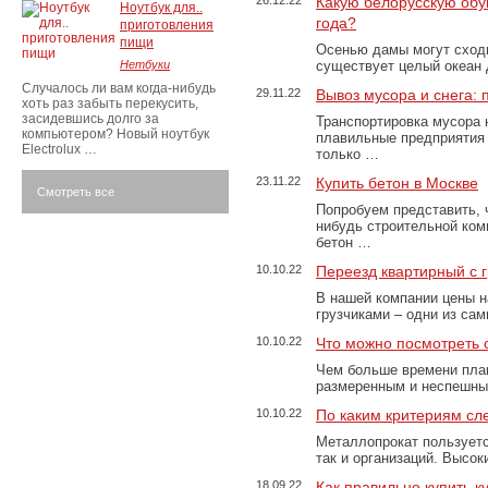
26.12.22
Какую белорусскую обу
Ноутбук для..
года?
приготовления
пищи
Осенью дамы могут сходи
Нетбуки
существует целый океан
Случалось ли вам когда-нибудь
29.11.22
Вывоз мусора и снега:
хоть раз забыть перекусить,
засидевшись долго за
Транспортировка мусора 
компьютером? Новый ноутбук
плавильные предприятия 
Electrolux …
только …
23.11.22
Купить бетон в Москве
Смотреть все
Попробуем представить, 
нибудь строительной ком
бетон …
10.10.22
Переезд квартирный с 
В нашей компании цены н
грузчиками – одни из са
10.10.22
Что можно посмотреть с
Чем больше времени план
размеренным и неспешны
10.10.22
По каким критериям сл
Металлопрокат пользуетс
так и организаций. Высо
18.09.22
Как правильно купить к