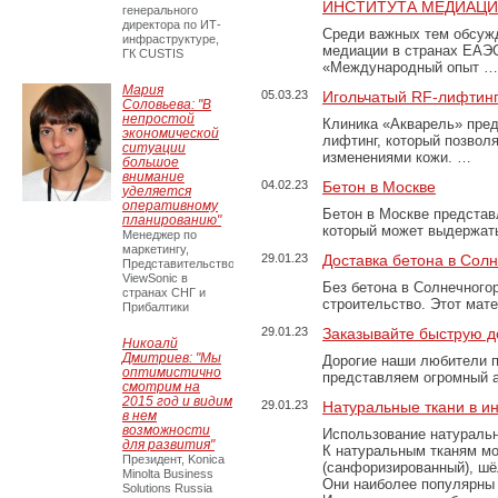
ИНСТИТУТА МЕДИАЦИИ
генерального
директора по ИТ-
Среди важных тем обсуж
инфраструктуре,
медиации в странах ЕАЭ
ГК CUSTIS
«Международный опыт …
Мария
05.03.23
Игольчатый RF-лифтинг
Соловьева: "В
непростой
Клиника «Акварель» пред
экономической
лифтинг, который позвол
ситуации
изменениями кожи. …
большое
внимание
04.02.23
Бетон в Москве
уделяется
оперативному
Бетон в Москве представ
планированию"
который может выдержать
Менеджер по
маркетингу,
29.01.23
Доставка бетона в Сол
Представительство
ViewSonic в
Без бетона в Солнечного
странах СНГ и
строительство. Этот мат
Прибалтики
29.01.23
Заказывайте быструю д
Никоалй
Дмитриев: "Мы
Дорогие наши любители 
оптимистично
представляем огромный а
смотрим на
2015 год и видим
29.01.23
Натуральные ткани в и
в нем
возможности
Использование натуральн
для развития"
К натуральным тканям мо
Президент, Konica
(санфоризированный), шёл
Minolta Business
Они наиболее популярны 
Solutions Russia