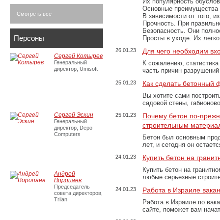
Их популярность обусловл
Основные преимущества
Смотреть все
В зависимости от того, и
Прочность. При правильно
Безопасность. Они полно
Персоны
Просты в уходе. Их легк
26.01.23
Для чего необходим вх
Сергей Котырев
Генеральный
К сожалению, статистика
директор, Umisoft
часть причин разрушений
25.01.23
Как сделать бетонный 
Вы хотите сами построит
садовой стены, габионов
Сергей Эскин
25.01.23
Почему бетон по-преж
Генеральный
строительным материа
директор, Depo
Computers
Бетон был основным прод
лет, и сегодня он остае
24.01.23
Купить бетон на грани
Купить бетон на гранитно
Андрей
любые серьезные строит
Воропаев
Председатель
24.01.23
Работа в Израиле вака
совета директоров,
Trilan
Работа в Израиле по вак
сайте, поможет вам нача