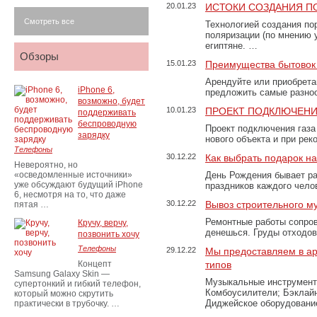
20.01.23
ИСТОКИ СОЗДАНИЯ П
Смотреть все
Технологией создания по
поляризации (по мнению 
египтяне. …
Обзоры
15.01.23
Преимущества бытовок 
Арендуйте или приобретай
iPhone 6,
предложить самые разно
возможно, будет
10.01.23
ПРОЕКТ ПОДКЛЮЧЕНИ
поддерживать
беспроводную
Проект подключения газа
зарядку
нового объекта и при рек
Телефоны
30.12.22
Как выбрать подарок н
Невероятно, но
«осведомленные источники»
День Рождения бывает ра
уже обсуждают будущий iPhone
праздников каждого чело
6, несмотря на то, что даже
30.12.22
Вывоз строительного м
пятая …
Ремонтные работы сопров
Кручу, верчу,
денешься. Груды отходо
позвонить хочу
Телефоны
29.12.22
Мы предоставляем в ар
Концепт
типов
Samsung Galaxy Skin —
Музыкальные инструменты
супертонкий и гибкий телефон,
Комбоусилители; Бэклай
который можно скрутить
Диджейское оборудование
практически в трубочку. …