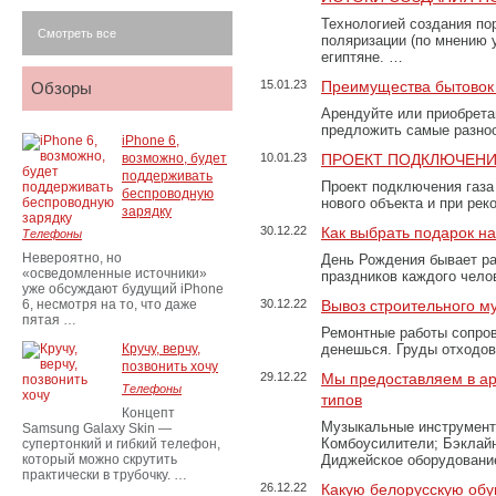
Технологией создания по
Смотреть все
поляризации (по мнению 
египтяне. …
15.01.23
Преимущества бытовок 
Обзоры
Арендуйте или приобретай
предложить самые разно
iPhone 6,
возможно, будет
10.01.23
ПРОЕКТ ПОДКЛЮЧЕНИ
поддерживать
Проект подключения газа
беспроводную
нового объекта и при рек
зарядку
30.12.22
Как выбрать подарок н
Телефоны
Невероятно, но
День Рождения бывает ра
«осведомленные источники»
праздников каждого чело
уже обсуждают будущий iPhone
6, несмотря на то, что даже
30.12.22
Вывоз строительного м
пятая …
Ремонтные работы сопров
Кручу, верчу,
денешься. Груды отходо
позвонить хочу
29.12.22
Мы предоставляем в ар
Телефоны
типов
Концепт
Музыкальные инструменты
Samsung Galaxy Skin —
Комбоусилители; Бэклай
супертонкий и гибкий телефон,
который можно скрутить
Диджейское оборудование
практически в трубочку. …
26.12.22
Какую белорусскую обу