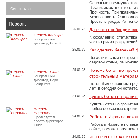
Основные преимущества
В зависимости от того, и
Смотреть все
Прочность. При правильно
Безопасность. Они полно
Просты в уходе. Их легк
Персоны
26.01.23
Для чего необходим вх
Сергей Котырев
К сожалению, статистика
Генеральный
часть причин разрушений
директор, Umisoft
25.01.23
Как сделать бетонный 
Вы хотите сами построит
садовой стены, габионов
25.01.23
Почему бетон по-преж
Сергей Эскин
строительным материа
Генеральный
директор, Depo
Бетон был основным прод
Computers
лет, и сегодня он остае
24.01.23
Купить бетон на грани
Купить бетон на гранитно
любые серьезные строит
Андрей
Воропаев
24.01.23
Работа в Израиле вака
Председатель
совета директоров,
Работа в Израиле по вак
Trilan
сайте, поможет вам нача
20.01.23
ИСТОКИ СОЗДАНИЯ П