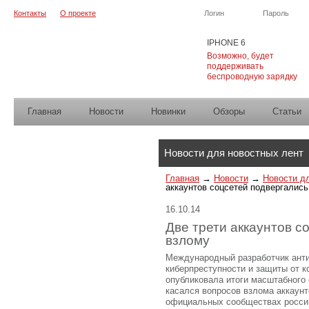
Контакты
О проекте
Логин
Пароль
IPHONE 6
Возможно, будет
поддерживать
беспроводную зарядку
Главная
Новости
Новинки
Обзоры
Cтатьи
Каталог
Новости для новостных лент
Главная
→
Новости
→
Новости д
аккаунтов соцсетей подвергалис
16.10.14
Две трети аккаунтов с
взлому
Международный разработчик анти
киберпреступности и защиты от к
опубликовала итоги масштабного 
касался вопросов взлома аккаунт
официальных сообществах россий