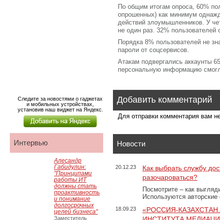
По общим итогам опроса, 60% пол
опрошенных) как минимум однажды
действий злоумышленников. У че
не один раз. 32% пользователей 
Порядка 8% пользователей не зна
пароли от соцсервисов.
Атакам подвергались аккаунты 6
персональную информацию смогл
Добавить комментарий
Следите за новостями о гаджетах
и мобильных устройствах,
установив наш виджет на Яндекс.
Для отправки комментария вам 
Интервью
Новости
Алесандр
Габидулин:
20.12.23
Как выбрать службу дос
"Принципами
разочароваться?
работы ИТ
должны стать
Посмотрите – как выгляд
проактивность
Используются авторские
и понимание
долгосрочных
18.09.23
«РОССИЯ-КАЗАХСТАН
целей бизнеса"
Заместитель
ИНСТИТУТА МЕДИАЦИИ