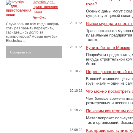
Ноутбук для..
года?
приготовления
Осенью дамы могут сходи
пищи
существует целый океан
Нетбуки
29.11.22
Вывоз мусора и снега:
Случалось ли вам когда-нибудь
хоть раз забыть перекусить,
Транспортировка мусора 
засидевшись долго за
плавильные предприятия 
компьютером? Новый ноутбук
только …
Electrolux …
23.11.22
Купить бетон в Москве
Смотреть все
Попробуем представить, 
нибудь строительной ком
бетон …
10.10.22
Переезд квартирный с 
В нашей компании цены н
грузчиками – одни из са
10.10.22
Что можно посмотреть с
Чем больше времени план
размеренным и неспешны
10.10.22
По каким критериям сл
Металлопрокат пользуетс
так и организаций. Высо
18.09.22
Как правильно купить к