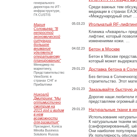
генерального
Среди важных тем обсуж
директора по ИТ-
инфраструктуре,
медиации в странах ЕАЭ
ГК CUSTIS
«Международный опыт …
05.03.23
Игольчатый RF-лифтинг
Мария
Соловьева: "В
Клиника «Акварель» пред
непростой
лифтинг, который позвол
экономической
ситуации
изменениями кожи. …
большое
внимание
04.02.23
Бетон в Москве
уделяется
Бетон в Москве представ
оперативному
планированию"
который может выдержать
Менеджер по
маркетингу,
29.01.23
Доставка бетона в Сол
Представительство
Без бетона в Солнечного
ViewSonic в
странах СНГ и
строительство. Этот мат
Прибалтики
29.01.23
Заказывайте быструю д
Никоалй
Дорогие наши любители 
Дмитриев: "Мы
представляем огромный а
оптимистично
смотрим на
29.01.23
Натуральные ткани в и
2015 год и видим
в нем
Использование натуральн
возможности
К натуральным тканям мо
для развития"
(санфоризированный), шёл
Президент, Konica
Minolta Business
Они наиболее популярны 
Solutions Russia
Их популярность обусловл