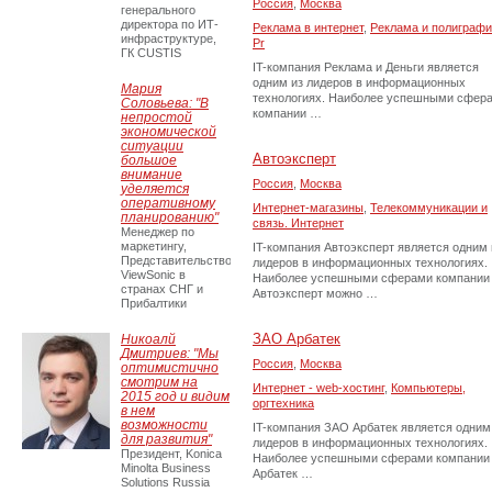
Россия
,
Москва
генерального
директора по ИТ-
Реклама в интернет
,
Реклама и полиграфи
инфраструктуре,
Pr
ГК CUSTIS
IT-компания Реклама и Деньги является
одним из лидеров в информационных
Мария
технологиях. Наиболее успешными сфер
Соловьева: "В
компании …
непростой
экономической
ситуации
Автоэксперт
большое
внимание
Россия
,
Москва
уделяется
оперативному
Интернет-магазины
,
Телекоммуникации и
планированию"
связь. Интернет
Менеджер по
маркетингу,
IT-компания Автоэксперт является одним 
Представительство
лидеров в информационных технологиях.
ViewSonic в
Наиболее успешными сферами компании
странах СНГ и
Автоэксперт можно …
Прибалтики
ЗАО Арбатек
Никоалй
Дмитриев: "Мы
Россия
,
Москва
оптимистично
смотрим на
Интернет - web-хостинг
,
Компьютеры,
2015 год и видим
оргтехника
в нем
возможности
IT-компания ЗАО Арбатек является одним
для развития"
лидеров в информационных технологиях.
Президент, Konica
Наиболее успешными сферами компании
Minolta Business
Арбатек …
Solutions Russia