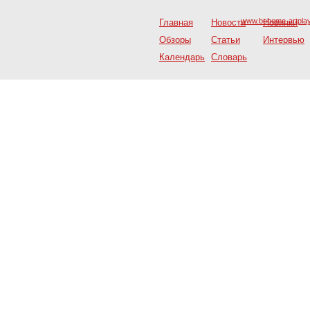
www.boheme-artplay
Главная
Новости
Новинки
Обзоры
Статьи
Интервью
Календарь
Словарь