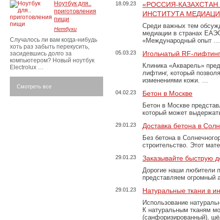
Ноутбук для..
18.09.23
«РОССИЯ-КАЗАХСТАН
приготовления
ИНСТИТУТА МЕДИАЦИИ
пищи
Среди важных тем обсуж
Нетбуки
медиации в странах ЕАЭ
Случалось ли вам когда-нибудь
«Международный опыт …
хоть раз забыть перекусить,
05.03.23
Игольчатый RF-лифтинг
засидевшись долго за
компьютером? Новый ноутбук
Клиника «Акварель» пред
Electrolux …
лифтинг, который позвол
изменениями кожи. …
Смотреть все
04.02.23
Бетон в Москве
Бетон в Москве представ
который может выдержать
29.01.23
Доставка бетона в Сол
Без бетона в Солнечного
строительство. Этот мат
29.01.23
Заказывайте быструю д
Дорогие наши любители 
представляем огромный а
29.01.23
Натуральные ткани в и
Использование натуральн
К натуральным тканям мо
(санфоризированный), шёл