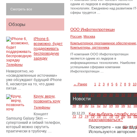
одним из лидеров в информационных
технологиях. Ежедневно над развитием IT
Смотреть все
сферы трудятся …
Обзоры
ООО Инфотехпротекшн
Россия
,
Москва
iPhone 6,
Компьютерное программное обеспечение
,
возможно, будет
Компьютеры, оргтехника
поддерживать
беспроводную
IT-компания ООО Инфотехпротекшн
зарядку
является одним из лидеров в
информационных технологиях. Наиболее
Телефоны
успешными сферами компании
Невероятно, но
Инфотехпротекшн …
«осведомленные источники»
уже обсуждают будущий iPhone
6, несмотря на то, что даже
← Ранее
1
2
3
4
5
6
7
8
9
10
пятая …
24
25
26
27
28
29
30
31
32
33
3
Кручу, верчу,
Новости
позвонить хочу
48
49
50
51
52
53
54
55
56
57
5
Телефоны
20.12.23
Как выбрать службу дос
Концепт
72
73
74
75
76
77
78
79
80
81
8
Samsung Galaxy Skin —
разочароваться?
супертонкий и гибкий телефон,
который можно скрутить
Посмотрите – как выгляд
96
97
практически в трубочку. …
Используются авторские