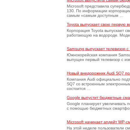
Microsoft выпустила самый бюд
Microsoft представила супербю
130. По информации корпораци
самым «самым доступным …
Toyota выпускает свою первую 
Корпорация Toyota выпускает с
работающую на водороде. Модель
Samsung выпускает телевизор 
Южнокорейская компания Samsun
выпущен первый телевизор с из
Новый внедорожник Audi SQ7 по
Компания Audi официально подт
SQ7 со встроенным электронным
состоится …
Google выпустит бюджетные сма
Google планирует увеличивать 
с помощью бюджетных смартфон
Microsoft начинает апдейт WP-
На этой неделе пользователи с