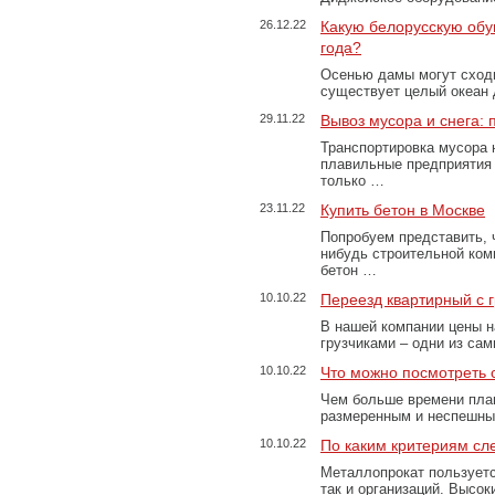
26.12.22
Какую белорусскую обу
года?
Осенью дамы могут сходи
существует целый океан
29.11.22
Вывоз мусора и снега:
Транспортировка мусора 
плавильные предприятия 
только …
23.11.22
Купить бетон в Москве
Попробуем представить, 
нибудь строительной ком
бетон …
10.10.22
Переезд квартирный с 
В нашей компании цены н
грузчиками – одни из са
10.10.22
Что можно посмотреть с
Чем больше времени план
размеренным и неспешны
10.10.22
По каким критериям сл
Металлопрокат пользуетс
так и организаций. Высо