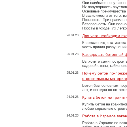
Они наиболее популярны 
Их популярность обусловл
Основные преимущества
В зависимости от того, и
Прочность. При правильно
Безопасность. Они полно
Просты в уходе. Их легк
26.01.23
Для чего необходим вх
К сожалению, статистика
часть причин разрушений
25.01.23
Как сделать бетонный 
Вы хотите сами построит
садовой стены, габионов
25.01.23
Почему бетон по-преж
строительным материа
Бетон был основным прод
лет, и сегодня он остае
24.01.23
Купить бетон на грани
Купить бетон на гранитно
любые серьезные строит
24.01.23
Работа в Израиле вака
Работа в Израиле по вак