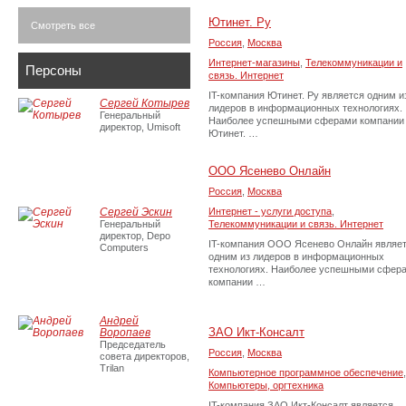
Ютинет. Ру
Смотреть все
Россия
,
Москва
Интернет-магазины
,
Телекоммуникации и
Персоны
связь. Интернет
IT-компания Ютинет. Ру является одним и
Сергей Котырев
лидеров в информационных технологиях.
Генеральный
Наиболее успешными сферами компании
директор, Umisoft
Ютинет. …
ООО Ясенево Онлайн
Россия
,
Москва
Сергей Эскин
Интернет - услуги доступа
,
Генеральный
Телекоммуникации и связь. Интернет
директор, Depo
IT-компания ООО Ясенево Онлайн являе
Computers
одним из лидеров в информационных
технологиях. Наиболее успешными сфер
компании …
Андрей
ЗАО Икт-Консалт
Воропаев
Председатель
Россия
,
Москва
совета директоров,
Trilan
Компьютерное программное обеспечение
,
Компьютеры, оргтехника
IT-компания ЗАО Икт-Консалт является