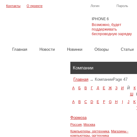
Контакты
О проекте
Логин
Пароль
IPHONE 6
Возможно, будет
поддерживать
беспроводную зарядку
Главная
Новости
Новинки
Обзоры
Cтатьи
Каталог
Компании
Главная
→
Компании
Page 47
А
Б
В
Г
Д
Е
Ж
З
И
Й
К
Ш
A
B
C
D
E
F
G
H
I
J
K
Формоза
Россия
,
Москва
Компьютеры, оргтехника
,
Магазины -
компьютеры, оргтехника