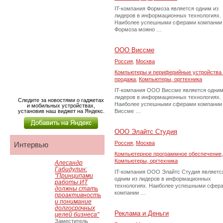
IT-компания Формоза является одним из
лидеров в информационных технологиях.
Наиболее успешными сферами компании
Формоза можно …
ООО Виссме
Россия
,
Москва
Компьютеры и периферийные устройства 
продажа
,
Компьютеры, оргтехника
IT-компания ООО Виссме является одним
лидеров в информационных технологиях.
Следите за новостями о гаджетах
Наиболее успешными сферами компании
и мобильных устройствах,
установив наш виджет на Яндекс.
Виссме …
ООО Элайтс Студия
Россия
,
Москва
Интервью
Компьютерное программное обеспечение
,
Компьютеры, оргтехника
Алесандр
Габидулин:
IT-компания ООО Элайтс Студия являетс
"Принципами
одним из лидеров в информационных
работы ИТ
технологиях. Наиболее успешными сфер
должны стать
компании …
проактивность
и понимание
долгосрочных
Реклама и Деньги
целей бизнеса"
Заместитель