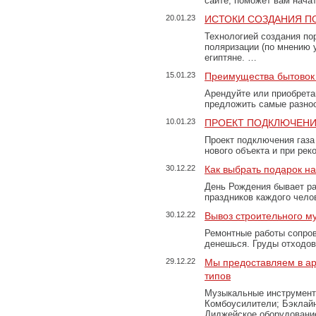
сайте, поможет вам нача
20.01.23
ИСТОКИ СОЗДАНИЯ П
Технологией создания по
поляризации (по мнению 
египтяне. …
15.01.23
Преимущества бытовок 
Арендуйте или приобретай
предложить самые разно
10.01.23
ПРОЕКТ ПОДКЛЮЧЕНИ
Проект подключения газа
нового объекта и при рек
30.12.22
Как выбрать подарок н
День Рождения бывает ра
праздников каждого чело
30.12.22
Вывоз строительного м
Ремонтные работы сопров
денешься. Груды отходо
29.12.22
Мы предоставляем в ар
типов
Музыкальные инструменты
Комбоусилители; Бэклай
Диджейское оборудование