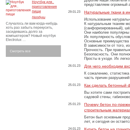
Дорогие наши любители 
Ноутбук для..
представляем огромный а
приготовления
пищи
29.01.23
Натуральные ткани в и
Нетбуки
Использование натуральн
Случалось ли вам когда-нибудь
К натуральным тканям мо
хоть раз забыть перекусить,
(санфоризированный), шёл
засидевшись долго за
Они наиболее популярны 
компьютером? Новый ноутбук
Их популярность обусловл
Electrolux …
Основные преимущества
В зависимости от того, и
Прочность. При правильно
Смотреть все
Безопасность. Они полно
Просты в уходе. Их легк
26.01.23
Для чего необходим вх
К сожалению, статистика
часть причин разрушений
25.01.23
Как сделать бетонный 
Вы хотите сами построит
садовой стены, габионов
25.01.23
Почему бетон по-преж
строительным материа
Бетон был основным прод
лет, и сегодня он остае
24.01.23
Купить бетон на грани