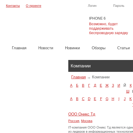
Контакты
О проекте
Логин
Пароль
IPHONE 6
Возможно, будет
поддерживать
беспроводную зарядку
Главная
Новости
Новинки
Обзоры
Cтатьи
Каталог
Компании
Главная
→
Компании
А
Б
В
Г
Д
Е
Ж
З
И
Й
К
Ш
A
B
C
D
E
F
G
H
I
J
K
ООО Оникс Тд
Россия
,
Москва
IT-компания ООО Оникс Тд является одн
из лидеров в информационных технология