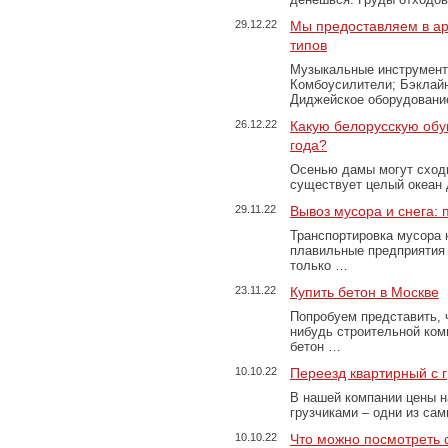
29.12.22
Мы предоставляем в ар
типов
Музыкальные инструменты
Комбоусилители; Бэклай
Диджейское оборудование
26.12.22
Какую белорусскую обу
года?
Осенью дамы могут сходи
существует целый океан
29.11.22
Вывоз мусора и снега:
Транспортировка мусора 
плавильные предприятия 
только …
23.11.22
Купить бетон в Москве
Попробуем представить, 
нибудь строительной ком
бетон …
10.10.22
Переезд квартирный с 
В нашей компании цены н
грузчиками – одни из са
10.10.22
Что можно посмотреть с