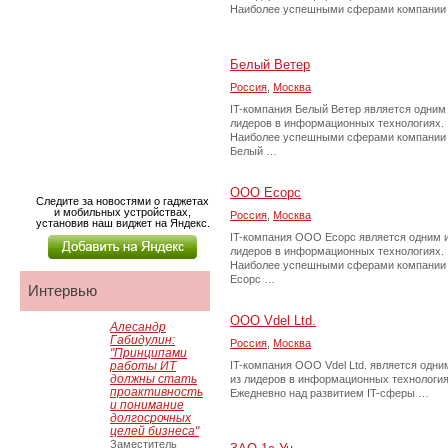
Наиболее успешными сферами компании
Белый Ветер
Россия
,
Москва
IT-компания Белый Ветер является одним
лидеров в информационных технологиях.
Наиболее успешными сферами компании
Белый …
ООО Ecopc
Следите за новостями о гаджетах
и мобильных устройствах,
Россия
,
Москва
установив наш виджет на Яндекс.
IT-компания ООО Ecopc является одним 
лидеров в информационных технологиях.
Наиболее успешными сферами компании
Ecopc …
Интервью
ООО Vdel Ltd.
Алесандр
Габидулин:
Россия
,
Москва
"Принципами
работы ИТ
IT-компания ООО Vdel Ltd. является одни
должны стать
из лидеров в информационных технология
проактивность
Ежедневно над развитием IT-сферы …
и понимание
долгосрочных
целей бизнеса"
Заместитель