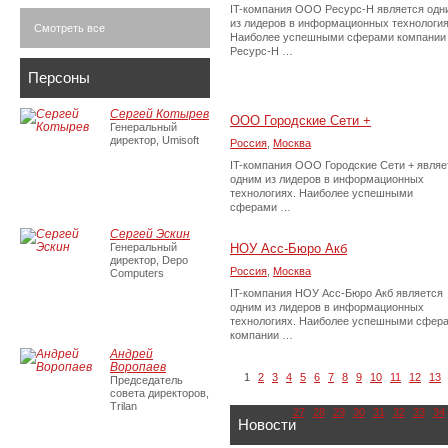
IT-компания ООО Ресурс-Н является одн
из лидеров в информационных технология
Смотреть все
Наиболее успешными сферами компании
Ресурс-Н …
Персоны
Сергей Котырев
ООО Городские Сети +
Генеральный
директор, Umisoft
Россия
,
Москва
IT-компания ООО Городские Сети + являе
одним из лидеров в информационных
технологиях. Наиболее успешными
сферами …
Сергей Эскин
Генеральный
НОУ Асс-Бюро Акб
директор, Depo
Россия
,
Москва
Computers
IT-компания НОУ Асс-Бюро Акб является
одним из лидеров в информационных
технологиях. Наиболее успешными сфер
компании …
Андрей
Воропаев
1
2
3
4
5
6
7
8
9
10
11
12
13
Председатель
совета директоров,
Trilan
27
28
29
30
31
32
33
34
Новости