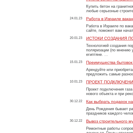
Купить бетон на гранитно
любые серьезные строит
24.01.23
Работа в Израиле вака
Работа в Израиле по вак
сайте, поможет вам нача
20.01.23
ИСТОКИ СОЗДАНИЯ П
Технологией создания по
поляризации (по мнению 
египтяне. …
15.01.23
Преимущества бытовок 
Арендуйте или приобретай
предложить самые разно
10.01.23
ПРОЕКТ ПОДКЛЮЧЕНИ
Проект подключения газа
нового объекта и при рек
30.12.22
Как выбрать подарок н
День Рождения бывает ра
праздников каждого чело
30.12.22
Вывоз строительного м
Ремонтные работы сопров
денешься. Груды отходо