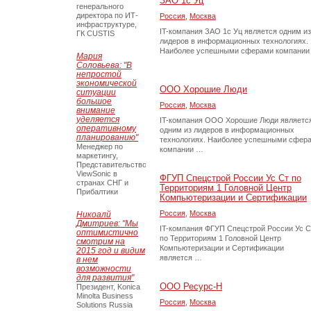
ЗАО 1с Уц
генерального
директора по ИТ-
Россия
,
Москва
инфраструктуре,
IT-компания ЗАО 1с Уц является одним из
ГК CUSTIS
лидеров в информационных технологиях.
Наиболее успешными сферами компании
Мария
Соловьева: "В
непростой
экономической
ООО Хорошие Люди
ситуации
большое
Россия
,
Москва
внимание
уделяется
IT-компания ООО Хорошие Люди являетс
оперативному
одним из лидеров в информационных
планированию"
технологиях. Наиболее успешными сфер
Менеджер по
компании …
маркетингу,
Представительство
ViewSonic в
ФГУП Спецстрой России Ус Ст по
странах СНГ и
Территориям 1 Головной Центр
Прибалтики
Компьютеризации и Сертификации
Россия
,
Москва
Никоалй
Дмитриев: "Мы
IT-компания ФГУП Спецстрой России Ус С
оптимистично
по Территориям 1 Головной Центр
смотрим на
Компьютеризации и Сертификации
2015 год и видим
является …
в нем
возможности
для развития"
ООО Ресурс-Н
Президент, Konica
Minolta Business
Россия
,
Москва
Solutions Russia