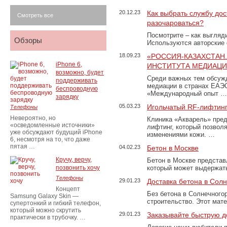
20.12.23
Как выбрать службу дос
Смотреть все
разочароваться?
Посмотрите – как выгляд
Обзоры
Используются авторские
18.09.23
«РОССИЯ-КАЗАХСТАН
iPhone 6,
ИНСТИТУТА МЕДИАЦИИ
возможно, будет
Среди важных тем обсуж
поддерживать
медиации в странах ЕАЭ
беспроводную
«Международный опыт …
зарядку
05.03.23
Игольчатый RF-лифтинг
Телефоны
Невероятно, но
Клиника «Акварель» пред
«осведомленные источники»
лифтинг, который позвол
уже обсуждают будущий iPhone
изменениями кожи. …
6, несмотря на то, что даже
пятая …
04.02.23
Бетон в Москве
Кручу, верчу,
Бетон в Москве представ
позвонить хочу
который может выдержать
Телефоны
29.01.23
Доставка бетона в Сол
Концепт
Без бетона в Солнечного
Samsung Galaxy Skin —
строительство. Этот мат
супертонкий и гибкий телефон,
который можно скрутить
29.01.23
Заказывайте быструю д
практически в трубочку. …