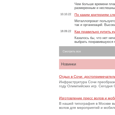
Чем больше времени план
размеренным и неспешны
10.10.22
По каким критериям сл
Металлопрокат пользуетс
так и организаций. Высо
18.09.22
Как правильно купить к
Казалось бы, что нет нич
выбрать понравившуюся 
Смотреть все
Новинки
Отдых в Сочи: достопримечател
Инфраструктура Сочи преобрази
году Олимпийских игр. Сегодня
Изготовление пресс волов и мо
В нашей типография в Москве вы
волов для мероприятий и моби