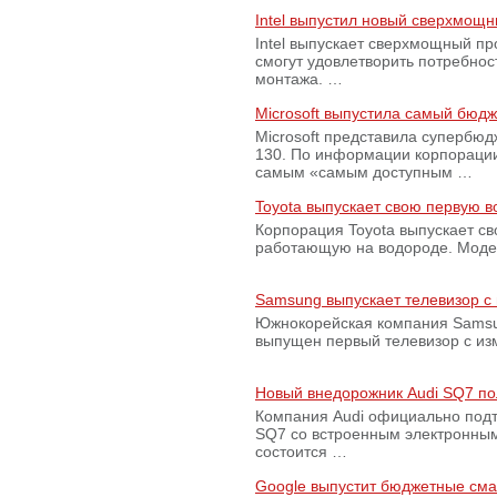
Intel выпустил новый сверхмощн
Intel выпускает сверхмощный пр
смогут удовлетворить потребно
монтажа. …
Microsoft выпустила самый бюд
Microsoft представила супербю
130. По информации корпораци
самым «самым доступным …
Toyota выпускает свою первую 
Корпорация Toyota выпускает с
работающую на водороде. Модель
Samsung выпускает телевизор 
Южнокорейская компания Samsun
выпущен первый телевизор с из
Новый внедорожник Audi SQ7 по
Компания Audi официально подт
SQ7 со встроенным электронным
состоится …
Google выпустит бюджетные сма