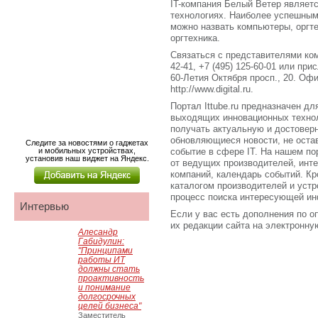
IT-компания Белый Ветер являет
технологиях. Наиболее успешны
можно назвать компьютеры, оргт
оргтехника.
Связаться с представителями ком
42-41, +7 (495) 125-60-01 или пр
60-Летия Октября просп., 20. Оф
http://www.digital.ru.
Портал Ittube.ru предназначен для
выходящих инновационных технол
получать актуальную и достове
обновляющиеся новости, не оста
Следите за новостями о гаджетах
и мобильных устройствах,
событие в сфере IT. На нашем по
установив наш виджет на Яндекс.
от ведущих производителей, инт
компаний, календарь событий. Кро
каталогом производителей и устр
процесс поиска интересующей ин
Интервью
Если у вас есть дополнения по о
их редакции сайта на электронную 
Алесандр
Габидулин:
"Принципами
работы ИТ
должны стать
проактивность
и понимание
долгосрочных
целей бизнеса"
Заместитель