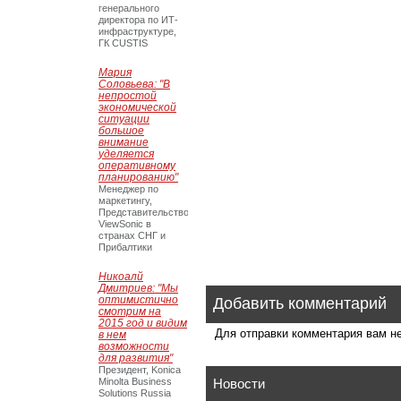
генерального
директора по ИТ-
инфраструктуре,
ГК CUSTIS
Мария
Соловьева: "В
непростой
экономической
ситуации
большое
внимание
уделяется
оперативному
планированию"
Менеджер по
маркетингу,
Представительство
ViewSonic в
странах СНГ и
Прибалтики
Никоалй
Дмитриев: "Мы
оптимистично
Добавить комментарий
смотрим на
2015 год и видим
Для отправки комментария вам 
в нем
возможности
для развития"
Президент, Konica
Minolta Business
Новости
Solutions Russia