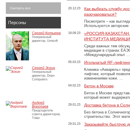
Смотреть все
20.12.23
Как выбрать службу дос
разочароваться?
Посмотрите – как выгляд
Персоны
Используются авторские
Сергей Котырев
18.09.23
«РОССИЯ-КАЗАХСТАН
Генеральный
ИНСТИТУТА МЕДИАЦИИ
директор, Umisoft
Среди важных тем обсуж
медиации в странах ЕАЭ
«Международный опыт …
05.03.23
Игольчатый RF-лифтинг
Сергей Эскин
Клиника «Акварель» пред
Генеральный
лифтинг, который позвол
директор, Depo
изменениями кожи. …
Computers
04.02.23
Бетон в Москве
Бетон в Москве представ
который может выдержать
Андрей
29.01.23
Доставка бетона в Сол
Воропаев
Председатель
Без бетона в Солнечного
совета директоров,
строительство. Этот мат
Trilan
29.01.23
Заказывайте быструю д