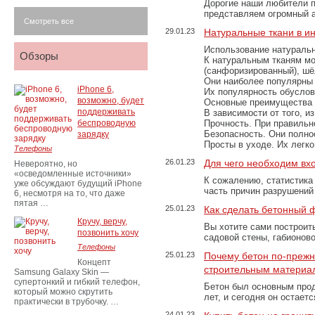
Дорогие наши любители 
представляем огромный а
Смотреть все
29.01.23
Натуральные ткани в и
Использование натуральн
Обзоры
К натуральным тканям мо
(санфоризированный), шёл
Они наиболее популярны 
iPhone 6,
Их популярность обусловл
возможно, будет
Основные преимущества
поддерживать
В зависимости от того, и
беспроводную
Прочность. При правильно
Безопасность. Они полно
зарядку
Просты в уходе. Их легк
Телефоны
26.01.23
Для чего необходим вх
Невероятно, но
«осведомленные источники»
К сожалению, статистика
уже обсуждают будущий iPhone
часть причин разрушений
6, несмотря на то, что даже
пятая …
25.01.23
Как сделать бетонный 
Кручу, верчу,
Вы хотите сами построит
позвонить хочу
садовой стены, габионов
Телефоны
25.01.23
Почему бетон по-преж
Концепт
строительным материа
Samsung Galaxy Skin —
супертонкий и гибкий телефон,
Бетон был основным прод
который можно скрутить
лет, и сегодня он остае
практически в трубочку. …
24.01.23