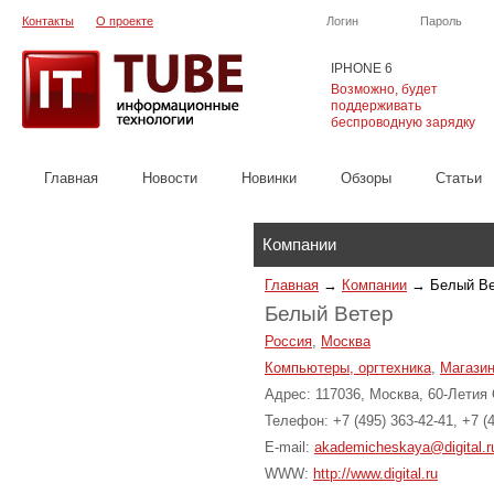
Контакты
О проекте
Логин
Пароль
IPHONE 6
Возможно, будет
поддерживать
беспроводную зарядку
Главная
Новости
Новинки
Обзоры
Cтатьи
Каталог
Компании
Главная
→
Компании
→
Белый В
Белый Ветер
Россия
,
Москва
Компьютеры, оргтехника
,
Магазин
Адрес: 117036, Москва, 60-Летия 
Телефон: +7 (495) 363-42-41, +7 (
E-mail:
akademicheskaya@digital.r
WWW:
http://www.digital.ru