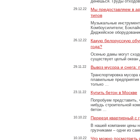
денешься. Груды отходо
29.12.22
Мы предоставляем в ар
типов
Музыкальные инструменты
Комбоусилители; Бэклай
Диджейское оборудование
26.12.22
Какую белорусскую обу
года?
Осенью дамы могут сходи
существует целый океан
29.11.22
Вывоз мусора и снега:
Транспортировка мусора 
плавильные предприятия 
только …
23.11.22
Купить бетон в Москве
Попробуем представить, 
нибудь строительной ком
бетон …
10.10.22
Переезд квартирный с 
В нашей компании цены н
грузчиками – одни из са
10.10.22
Что можно посмотреть с