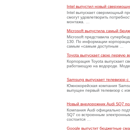
Intel выпустил новый сверхмощн
Intel выпускает сверхмощный пр
смогут удовлетворить потребно
монтажа. …
Microsoft выпустила самый бюд
Microsoft представила супербю
130. По информации корпораци
самым «самым доступным …
Toyota выпускает свою первую 
Корпорация Toyota выпускает с
работающую на водороде. Модель
Samsung выпускает телевизор 
Южнокорейская компания Samsun
выпущен первый телевизор с из
Новый внедорожник Audi SQ7 по
Компания Audi официально подт
SQ7 со встроенным электронным
состоится …
Google выпустит бюджетные сма