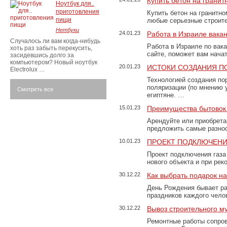
Купить бетон на грани
Ноутбук для..
приготовления
Купить бетон на гранитно
пищи
любые серьезные строит
Нетбуки
24.01.23
Работа в Израиле вака
Случалось ли вам когда-нибудь
Работа в Израиле по вак
хоть раз забыть перекусить,
сайте, поможет вам нача
засидевшись долго за
компьютером? Новый ноутбук
20.01.23
ИСТОКИ СОЗДАНИЯ П
Electrolux …
Технологией создания по
поляризации (по мнению 
Смотреть все
египтяне. …
15.01.23
Преимущества бытовок 
Арендуйте или приобретай
предложить самые разно
10.01.23
ПРОЕКТ ПОДКЛЮЧЕНИ
Проект подключения газа
нового объекта и при рек
30.12.22
Как выбрать подарок н
День Рождения бывает ра
праздников каждого чело
30.12.22
Вывоз строительного м
Ремонтные работы сопров