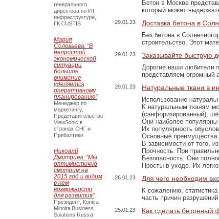
Бетон в Москве представ
генерального
который может выдержать
директора по ИТ-
инфраструктуре,
29.01.23
Доставка бетона в Сол
ГК CUSTIS
Без бетона в Солнечного
Мария
строительство. Этот мат
Соловьева: "В
непростой
29.01.23
Заказывайте быструю д
экономической
ситуации
Дорогие наши любители 
большое
представляем огромный а
внимание
уделяется
29.01.23
Натуральные ткани в и
оперативному
планированию"
Использование натуральн
Менеджер по
К натуральным тканям мо
маркетингу,
(санфоризированный), шёл
Представительство
Они наиболее популярны 
ViewSonic в
Их популярность обусловл
странах СНГ и
Прибалтики
Основные преимущества
В зависимости от того, и
Прочность. При правильно
Никоалй
Дмитриев: "Мы
Безопасность. Они полно
оптимистично
Просты в уходе. Их легк
смотрим на
2015 год и видим
26.01.23
Для чего необходим вх
в нем
возможности
К сожалению, статистика
для развития"
часть причин разрушений
Президент, Konica
Minolta Business
25.01.23
Как сделать бетонный 
Solutions Russia