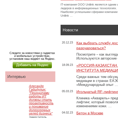
IT-компания ООО Unilink является одним 
лидеров в информационных технологиях.
Наиболее успешными сферами компании
Unilink …
Новости
20.12.23
Как выбрать службу дос
разочароваться?
Следите за новостями о гаджетах
Посмотрите – как выгляд
и мобильных устройствах,
Используются авторские
установив наш виджет на Яндекс.
18.09.23
«РОССИЯ-КАЗАХСТАН
ИНСТИТУТА МЕДИАЦИИ
Интервью
Среди важных тем обсуж
медиации в странах ЕАЭ
«Международный опыт …
Алесандр
Габидулин:
05.03.23
Игольчатый RF-лифтинг
"Принципами
работы ИТ
Клиника «Акварель» пред
должны стать
лифтинг, который позвол
проактивность
изменениями кожи. …
и понимание
долгосрочных
04.02.23
Бетон в Москве
целей бизнеса"
Заместитель