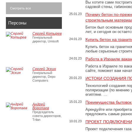
Вы хотите сами построит
садовой стены, габионов
Смотреть все
25.01.23
Почему бетон по-преж
строительным материа
Персоны
Бетон был основным прод
лет, и сегодня он остае
Сергей Котырев
Генеральный
24.01.23
Купить бетон на грани
директор, Umisoft
Купить бетон на гранитно
любые серьезные строит
24.01.23
Работа в Израиле вака
Работа в Израиле по вак
Сергей Эскин
сайте, поможет вам нача
Генеральный
директор, Depo
20.01.23
ИСТОКИ СОЗДАНИЯ П
Computers
Технологией создания по
поляризации (по мнению 
египтяне. …
15.01.23
Преимущества бытовок 
Андрей
Воропаев
Арендуйте или приобретай
Председатель
предложить самые разно
совета директоров,
Trilan
10.01.23
ПРОЕКТ ПОДКЛЮЧЕНИ
Проект подключения газа