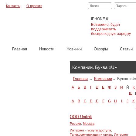
Контакты
О проекте
Логин
Пароль
IPHONE 6
Возможно, будет
поддерживать
беспроводную зарядку
Главная
Новости
Новинки
Обзоры
Cтатьи
Каталог
Компании. Буква «U»
Главная
→
Компании
→
Буква «U
А
Б
В
Г
Д
Е
Ж
З
И
Й
К
Ш
A
B
C
D
E
F
G
H
I
J
K
ООО Unilink
Россия
,
Москва
Интернет - услуги доступа
,
Телекоммуникации и связь. Интернет