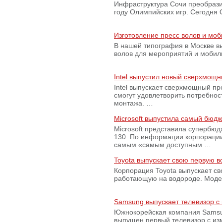
Инфраструктура Сочи преобрази
году Олимпийских игр. Сегодня
Изготовление пресс волов и мо
В нашей типография в Москве вы
волов для мероприятий и моби
Intel выпустил новый сверхмощн
Intel выпускает сверхмощный пр
смогут удовлетворить потребно
монтажа. …
Microsoft выпустила самый бюд
Microsoft представила супербю
130. По информации корпораци
самым «самым доступным …
Toyota выпускает свою первую 
Корпорация Toyota выпускает с
работающую на водороде. Модель
Samsung выпускает телевизор 
Южнокорейская компания Samsun
выпущен первый телевизор с из