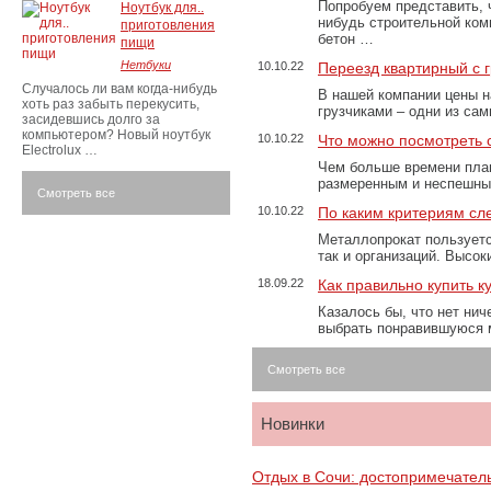
Попробуем представить, 
Ноутбук для..
нибудь строительной ком
приготовления
бетон …
пищи
Нетбуки
10.10.22
Переезд квартирный с 
Случалось ли вам когда-нибудь
В нашей компании цены н
хоть раз забыть перекусить,
грузчиками – одни из са
засидевшись долго за
компьютером? Новый ноутбук
10.10.22
Что можно посмотреть с
Electrolux …
Чем больше времени план
размеренным и неспешны
Смотреть все
10.10.22
По каким критериям сл
Металлопрокат пользуетс
так и организаций. Высо
18.09.22
Как правильно купить к
Казалось бы, что нет нич
выбрать понравившуюся 
Смотреть все
Новинки
Отдых в Сочи: достопримечател