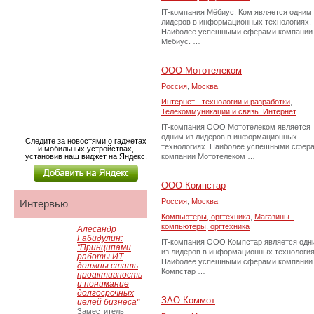
IT-компания Мёбиус. Ком является одним 
лидеров в информационных технологиях.
Наиболее успешными сферами компании
Мёбиус. …
ООО Мототелеком
Россия
,
Москва
Интернет - технологии и разработки
,
Телекоммуникации и связь. Интернет
IT-компания ООО Мототелеком является
одним из лидеров в информационных
Следите за новостями о гаджетах
технологиях. Наиболее успешными сфер
и мобильных устройствах,
установив наш виджет на Яндекс.
компании Мототелеком …
ООО Компстар
Россия
,
Москва
Интервью
Компьютеры, оргтехника
,
Магазины -
компьютеры, оргтехника
Алесандр
Габидулин:
IT-компания ООО Компстар является одн
"Принципами
из лидеров в информационных технология
работы ИТ
Наиболее успешными сферами компании
должны стать
Компстар …
проактивность
и понимание
долгосрочных
ЗАО Коммот
целей бизнеса"
Заместитель