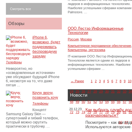
лидеров в информационных технологиях.
Наиболее успешными сферами компании
Смотреть все
Palmstore. …
Обзоры
ООО Лестэр Информационные
Технологии
iPhone 6,
Россия
,
Москва
возможно, будет
Компьютерное программное обеспечение
,
поддерживать
Компьютеры, оргтехника
беспроводную
зарядку
IT-компания ООО Лестэр Информационн
Технологии является одним из лидеров в
Телефоны
информационных технологиях. Наиболее
Невероятно, но
успешными сферами …
«осведомленные источники»
уже обсуждают будущий iPhone
6, несмотря на то, что даже
← Ранее
1
2
3
4
5
6
7
8
9
10
пятая …
24
25
26
27
28
29
30
31
32
33
3
Кручу, верчу,
Новости
позвонить хочу
48
49
50
51
52
53
54
55
56
57
5
Телефоны
20.12.23
Как выбрать службу дос
Концепт
72
73
74
75
76
77
78
79
80
81
8
Samsung Galaxy Skin —
разочароваться?
супертонкий и гибкий телефон,
который можно скрутить
Посмотрите – как выгляд
96
97
практически в трубочку. …
Используются авторские