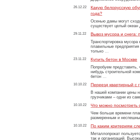
26.12.22
Какую белорусскую обу
года?
Осенью дамы могут сходи
существует целый океан
29.11.22
Вывоз мусора и снега:
Транспортировка мусора 
плавильные предприятия 
только …
23.11.22
Купить бетон в Москве
Попробуем представить, 
нибудь строительной ком
бетон …
10.10.22
Переезд квартирный с 
В нашей компании цены н
грузчиками – одни из са
10.10.22
Что можно посмотреть с
Чем больше времени план
размеренным и неспешны
10.10.22
По каким критериям сл
Металлопрокат пользуетс
так и организаций. Высо