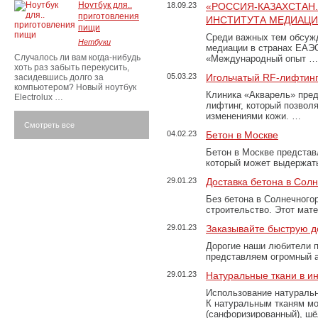
Ноутбук для..
18.09.23
«РОССИЯ-КАЗАХСТАН
приготовления
ИНСТИТУТА МЕДИАЦИИ
пищи
Среди важных тем обсуж
Нетбуки
медиации в странах ЕАЭ
Случалось ли вам когда-нибудь
«Международный опыт …
хоть раз забыть перекусить,
05.03.23
Игольчатый RF-лифтинг
засидевшись долго за
компьютером? Новый ноутбук
Клиника «Акварель» пред
Electrolux …
лифтинг, который позвол
изменениями кожи. …
Смотреть все
04.02.23
Бетон в Москве
Бетон в Москве представ
который может выдержать
29.01.23
Доставка бетона в Сол
Без бетона в Солнечного
строительство. Этот мат
29.01.23
Заказывайте быструю д
Дорогие наши любители 
представляем огромный а
29.01.23
Натуральные ткани в и
Использование натуральн
К натуральным тканям мо
(санфоризированный), шёл