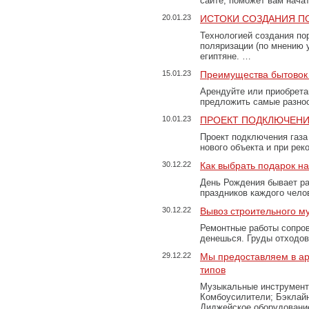
сайте, поможет вам нача
20.01.23
ИСТОКИ СОЗДАНИЯ П
Технологией создания по
поляризации (по мнению 
египтяне. …
15.01.23
Преимущества бытовок 
Арендуйте или приобретай
предложить самые разно
10.01.23
ПРОЕКТ ПОДКЛЮЧЕНИ
Проект подключения газа
нового объекта и при рек
30.12.22
Как выбрать подарок н
День Рождения бывает ра
праздников каждого чело
30.12.22
Вывоз строительного м
Ремонтные работы сопров
денешься. Груды отходо
29.12.22
Мы предоставляем в ар
типов
Музыкальные инструменты
Комбоусилители; Бэклай
Диджейское оборудование