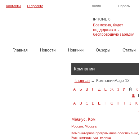
Контакты
О проекте
Логин
Пароль
IPHONE 6
Возможно, будет
поддерживать
беспроводную зарядку
Главная
Новости
Новинки
Обзоры
Cтатьи
Каталог
Компании
Главная
→
Компании
Page 12
А
Б
В
Г
Д
Е
Ж
З
И
Й
К
Ш
A
B
C
D
E
F
G
H
I
J
K
Мёбиус. Ком
Россия
,
Москва
Компьютерное программное обеспечение
,
Компьютеры, оргтехника