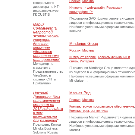
Россия
,
Москва
генерального
директора по ИТ-
Интернет - web-дизайн
,
Реклама и
инфраструктуре,
полиграфия. Pr
ГК CUSTIS
IT-компания ЗАО Коммот является одним 
лидеров в информационных технологиях.
Мария
Наиболее успешными сферами компании
Соловьева: "В
Коммот …
непростой
экономической
ситуации
Mindbrige Group
большое
внимание
Россия
,
Москва
уделяется
оперативному
Интернет-сервис
,
Телекоммуникации и
планированию"
связь. Интернет
Менеджер по
маркетингу,
IT-компания Mindbrige Group является од
Представительство
из лидеров в информационных технология
ViewSonic в
Наиболее успешными сферами компании
странах СНГ и
Mindbrige …
Прибалтики
Магнат Рид
Никоалй
Дмитриев: "Мы
Россия
,
Москва
оптимистично
смотрим на
Компьютерное программное обеспечение
,
2015 год и видим
Компьютеры, оргтехника
в нем
возможности
IT-компания Магнат Рид является одним и
для развития"
лидеров в информационных технологиях.
Президент, Konica
Наиболее успешными сферами компании
Minolta Business
Магнат …
Solutions Russia