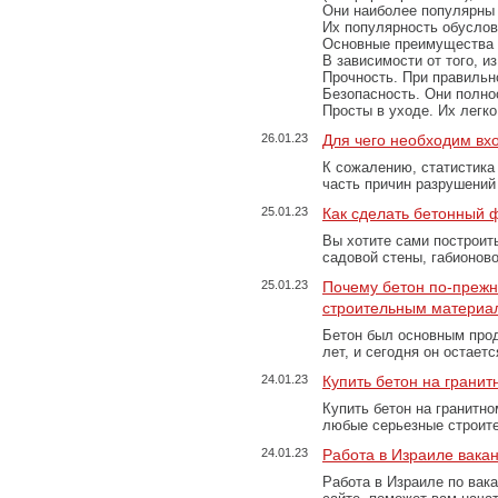
Они наиболее популярны 
Их популярность обусловл
Основные преимущества
В зависимости от того, и
Прочность. При правильно
Безопасность. Они полно
Просты в уходе. Их легк
26.01.23
Для чего необходим вх
К сожалению, статистика
часть причин разрушений
25.01.23
Как сделать бетонный 
Вы хотите сами построит
садовой стены, габионов
25.01.23
Почему бетон по-преж
строительным материа
Бетон был основным прод
лет, и сегодня он остае
24.01.23
Купить бетон на грани
Купить бетон на гранитно
любые серьезные строит
24.01.23
Работа в Израиле вака
Работа в Израиле по вак