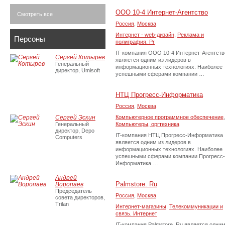
ООО 10-4 Интернет-Агентство
Смотреть все
Россия
,
Москва
Интернет - web-дизайн
,
Реклама и
Персоны
полиграфия. Pr
IT-компания ООО 10-4 Интернет-Агентств
Сергей Котырев
является одним из лидеров в
Генеральный
информационных технологиях. Наиболее
директор, Umisoft
успешными сферами компании …
НТЦ Прогресс-Информатика
Россия
,
Москва
Сергей Эскин
Компьютерное программное обеспечение
,
Генеральный
Компьютеры, оргтехника
директор, Depo
IT-компания НТЦ Прогресс-Информатика
Computers
является одним из лидеров в
информационных технологиях. Наиболее
успешными сферами компании Прогресс-
Информатика …
Андрей
Palmstore. Ru
Воропаев
Председатель
Россия
,
Москва
совета директоров,
Trilan
Интернет-магазины
,
Телекоммуникации и
связь. Интернет
IT-компания Palmstore. Ru является одним