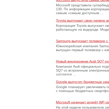
Microsoft выпустила самый бюд
Microsoft представила супербю
130. По информации корпораци
самым «самым доступным …
Toyota выпускает свою первую 
Корпорация Toyota выпускает с
работающую на водороде. Модель
Samsung выпускает телевизор 
Южнокорейская компания Samsun
выпущен первый телевизор с из
Новый внедорожник Audi SQ7 по
Компания Audi официально подт
SQ7 со встроенным электронным
состоится …
Google выпустит бюджетные сма
Google планирует увеличивать 
с помощью бюджетных смартфон
Microsoft начинает апдейт WP-
На этой неделе пользователи с