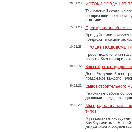
20.01.23
ИСТОКИ СОЗДАНИЯ П
Технологией создания по
поляризации (по мнению 
египтяне. …
15.01.23
Преимущества бытовок 
Арендуйте или приобретай
предложить самые разно
10.01.23
ПРОЕКТ ПОДКЛЮЧЕНИ
Проект подключения газа
нового объекта и при рек
30.12.22
Как выбрать подарок н
День Рождения бывает ра
праздников каждого чело
30.12.22
Вывоз строительного м
Ремонтные работы сопров
денешься. Груды отходо
29.12.22
Мы предоставляем в ар
типов
Музыкальные инструменты
Комбоусилители; Бэклай
Диджейское оборудование