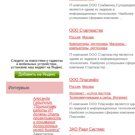
IT-компания ООО Снабженец Супермарке
является одним из лидеров в
информационных технологиях. Наиболее
успешными сферами компании …
ООО Стартмастер
Россия
,
Москва
Компьютеры, оргтехника
,
Магазины -
компьютеры, оргтехника
IT-компания ООО Стартмастер является
одним из лидеров в информационных
Следите за новостями о гаджетах
технологиях. Наиболее успешными сфер
и мобильных устройствах,
установив наш виджет на Яндекс.
компании Стартмастер …
ООО Пласинфо
Россия
,
Москва
Интервью
Интернет - услуги доступа
,
Телекоммуникации и связь. Интернет
Алесандр
Габидулин:
IT-компания ООО Пласинфо является од
"Принципами
из лидеров в информационных технология
работы ИТ
Наиболее успешными сферами компании
должны стать
Пласинфо …
проактивность
и понимание
долгосрочных
ЗАО Риал Системс
целей бизнеса"
Заместитель