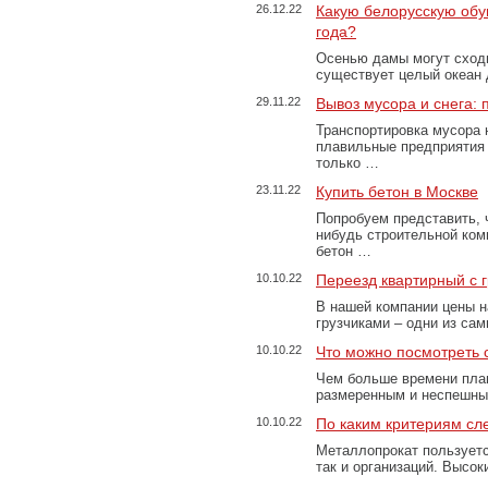
26.12.22
Какую белорусскую обу
года?
Осенью дамы могут сходи
существует целый океан
29.11.22
Вывоз мусора и снега:
Транспортировка мусора 
плавильные предприятия 
только …
23.11.22
Купить бетон в Москве
Попробуем представить, 
нибудь строительной ком
бетон …
10.10.22
Переезд квартирный с 
В нашей компании цены н
грузчиками – одни из са
10.10.22
Что можно посмотреть с
Чем больше времени план
размеренным и неспешны
10.10.22
По каким критериям сл
Металлопрокат пользуетс
так и организаций. Высо