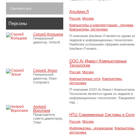
Смотреть все
Альбион-Л
Россия
,
Москва
Персоны
Компьютеры и комплектующие - продажа
,
Компьютеры, оргтехника
Сергей Котырев
IT-компания Альбион-Л является одним из
Генеральный
лидеров в информационных технологиях.
директор, Umisoft
Наиболее успешными сферами компании
Альбион-Л можно …
ООО Аг Инвест Компьютерные
Технологии
Сергей Эскин
Россия
,
Москва
Генеральный
директор, Depo
Компьютерные сети
,
Компьютеры,
Computers
оргтехника
IT-компания ООО Аг Инвест Компьютерн
Технологии является одним из лидеров в
информационных технологиях. Ежедневн
над …
Андрей
Воропаев
НТЦ Современные Системы и Сети
Председатель
совета директоров,
Россия
,
Москва
Trilan
Информатика - организации
,
Компьютеры,
оргтехника