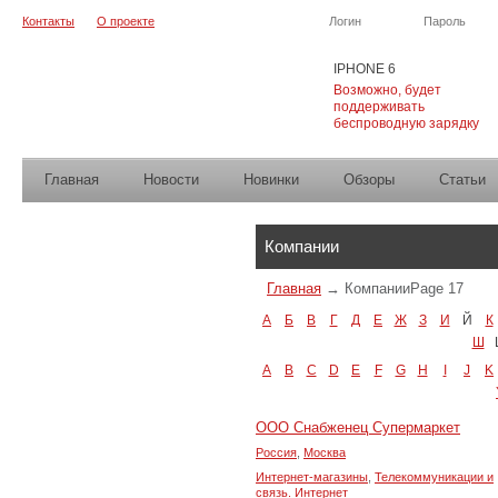
Контакты
О проекте
Логин
Пароль
IPHONE 6
Возможно, будет
поддерживать
беспроводную зарядку
Главная
Новости
Новинки
Обзоры
Cтатьи
Каталог
Компании
Главная
→
Компании
Page 17
А
Б
В
Г
Д
Е
Ж
З
И
Й
К
Ш
A
B
C
D
E
F
G
H
I
J
K
ООО Снабженец Супермаркет
Россия
,
Москва
Интернет-магазины
,
Телекоммуникации и
связь. Интернет