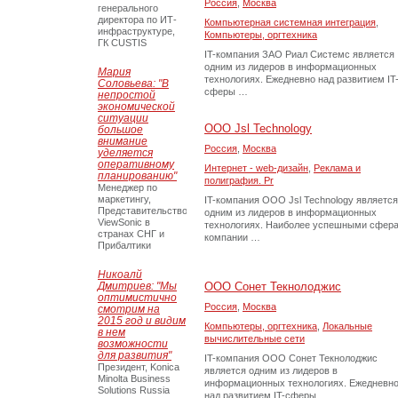
Россия
,
Москва
генерального
директора по ИТ-
Компьютерная системная интеграция
,
инфраструктуре,
Компьютеры, оргтехника
ГК CUSTIS
IT-компания ЗАО Риал Системс является
одним из лидеров в информационных
Мария
технологиях. Ежедневно над развитием IT
Соловьева: "В
сферы …
непростой
экономической
ситуации
ООО Jsl Technology
большое
внимание
Россия
,
Москва
уделяется
оперативному
Интернет - web-дизайн
,
Реклама и
планированию"
полиграфия. Pr
Менеджер по
маркетингу,
IT-компания ООО Jsl Technology является
Представительство
одним из лидеров в информационных
ViewSonic в
технологиях. Наиболее успешными сфер
странах СНГ и
компании …
Прибалтики
Никоалй
Дмитриев: "Мы
ООО Сонет Текнолоджис
оптимистично
Россия
,
Москва
смотрим на
2015 год и видим
Компьютеры, оргтехника
,
Локальные
в нем
вычислительные сети
возможности
для развития"
IT-компания ООО Сонет Текнолоджис
Президент, Konica
является одним из лидеров в
Minolta Business
информационных технологиях. Ежедневн
Solutions Russia
над развитием IT-сферы …