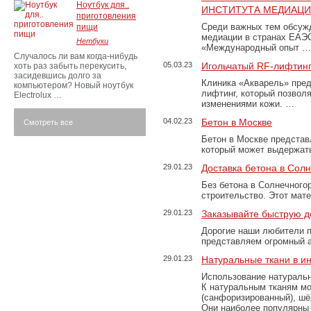
Ноутбук для..
ИНСТИТУТА МЕДИАЦИИ
приготовления
Среди важных тем обсуж
пищи
медиации в странах ЕАЭ
Нетбуки
«Международный опыт …
Случалось ли вам когда-нибудь
05.03.23
Игольчатый RF-лифтинг
хоть раз забыть перекусить,
засидевшись долго за
Клиника «Акварель» пред
компьютером? Новый ноутбук
лифтинг, который позвол
Electrolux …
изменениями кожи. …
04.02.23
Бетон в Москве
Смотреть все
Бетон в Москве представ
который может выдержать
29.01.23
Доставка бетона в Сол
Без бетона в Солнечного
строительство. Этот мат
29.01.23
Заказывайте быструю д
Дорогие наши любители 
представляем огромный а
29.01.23
Натуральные ткани в и
Использование натуральн
К натуральным тканям мо
(санфоризированный), шёл
Они наиболее популярны 