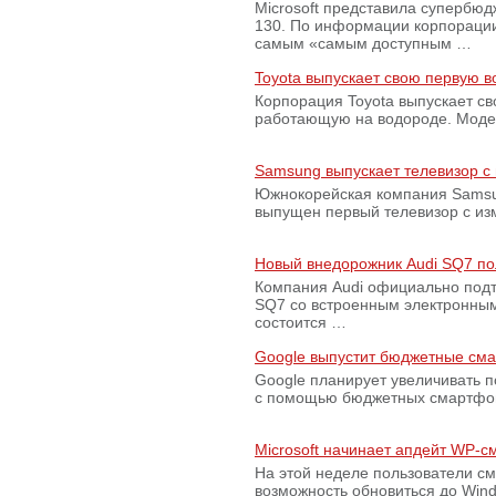
Microsoft представила супербю
130. По информации корпораци
самым «самым доступным …
Toyota выпускает свою первую 
Корпорация Toyota выпускает с
работающую на водороде. Модель
Samsung выпускает телевизор 
Южнокорейская компания Samsun
выпущен первый телевизор с из
Новый внедорожник Audi SQ7 по
Компания Audi официально подт
SQ7 со встроенным электронным
состоится …
Google выпустит бюджетные сма
Google планирует увеличивать 
с помощью бюджетных смартфон
Microsoft начинает апдейт WP-
На этой неделе пользователи с
возможность обновиться до Win