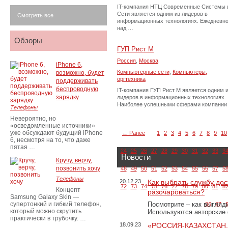
IT-компания НТЦ Современные Системы 
Сети является одним из лидеров в
Смотреть все
информационных технологиях. Ежедневн
над …
Обзоры
ГУП Рист М
Россия
,
Москва
iPhone 6,
Компьютерные сети
,
Компьютеры,
возможно, будет
оргтехника
поддерживать
беспроводную
IT-компания ГУП Рист М является одним 
зарядку
лидеров в информационных технологиях.
Наиболее успешными сферами компании
Телефоны
Невероятно, но
«осведомленные источники»
уже обсуждают будущий iPhone
← Ранее
1
2
3
4
5
6
7
8
9
10
6, несмотря на то, что даже
пятая …
24
25
26
27
28
29
30
31
32
33
3
Новости
Кручу, верчу,
позвонить хочу
48
49
50
51
52
53
54
55
56
57
5
Телефоны
20.12.23
Как выбрать службу дос
72
73
74
75
76
77
78
79
80
81
8
Концепт
разочароваться?
Samsung Galaxy Skin —
супертонкий и гибкий телефон,
Посмотрите – как выгляд
96
97
который можно скрутить
Используются авторские
практически в трубочку. …
18.09.23
«РОССИЯ-КАЗАХСТАН