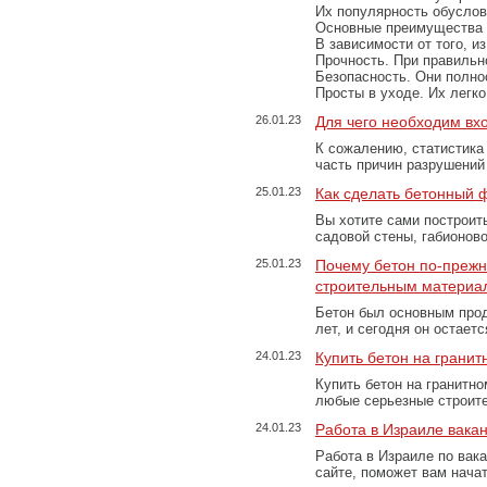
Их популярность обусловл
Основные преимущества
В зависимости от того, и
Прочность. При правильно
Безопасность. Они полно
Просты в уходе. Их легк
26.01.23
Для чего необходим вх
К сожалению, статистика
часть причин разрушений
25.01.23
Как сделать бетонный 
Вы хотите сами построит
садовой стены, габионов
25.01.23
Почему бетон по-преж
строительным материа
Бетон был основным прод
лет, и сегодня он остае
24.01.23
Купить бетон на грани
Купить бетон на гранитно
любые серьезные строит
24.01.23
Работа в Израиле вака
Работа в Израиле по вак
сайте, поможет вам нача