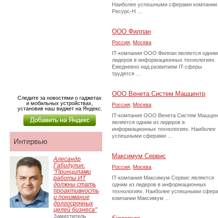
Наиболее успешными сферами компании
Ресурс-Н …
ООО Филпан
Россия
,
Москва
IT-компания ООО Филпан является одним
лидеров в информационных технологиях.
Ежедневно над развитием IT-сферы
трудятся …
ООО Венета Систем Машцентр
Следите за новостями о гаджетах
и мобильных устройствах,
Россия
,
Москва
установив наш виджет на Яндекс.
IT-компания ООО Венета Систем Машцен
является одним из лидеров в
информационных технологиях. Наиболее
успешными сферами …
Интервью
Максимум Сервис
Алесандр
Габидулин:
Россия
,
Москва
"Принципами
работы ИТ
IT-компания Максимум Сервис является
должны стать
одним из лидеров в информационных
проактивность
технологиях. Наиболее успешными сфер
и понимание
компании Максимум …
долгосрочных
целей бизнеса"
Заместитель