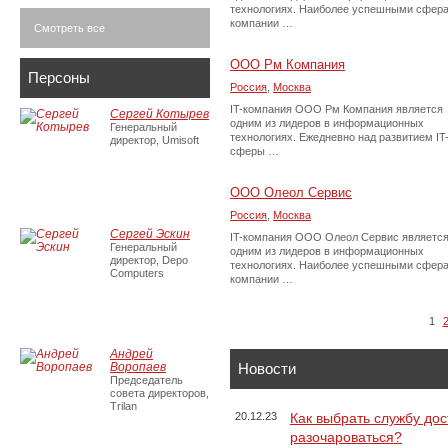
технологиях. Наиболее успешными сфер
компании …
Смотреть все
ООО Рм Компания
Персоны
Россия
,
Москва
IT-компания ООО Рм Компания является
Сергей Котырев
одним из лидеров в информационных
Генеральный
технологиях. Ежедневно над развитием IT
директор, Umisoft
сферы …
ООО Олеол Сервис
Россия
,
Москва
Сергей Эскин
IT-компания ООО Олеол Сервис являетс
Генеральный
одним из лидеров в информационных
директор, Depo
технологиях. Наиболее успешными сфер
Computers
компании …
1
Андрей
Воропаев
Новости
Председатель
совета директоров,
Trilan
20.12.23
Как выбрать службу дос
разочароваться?