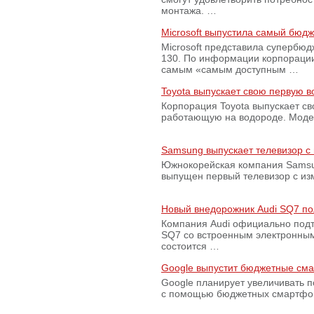
монтажа. …
Microsoft выпустила самый бюд
Microsoft представила супербю
130. По информации корпораци
самым «самым доступным …
Toyota выпускает свою первую 
Корпорация Toyota выпускает с
работающую на водороде. Модель
Samsung выпускает телевизор 
Южнокорейская компания Samsun
выпущен первый телевизор с из
Новый внедорожник Audi SQ7 по
Компания Audi официально подт
SQ7 со встроенным электронным
состоится …
Google выпустит бюджетные сма
Google планирует увеличивать 
с помощью бюджетных смартфон