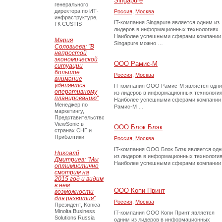
Singapure
генерального
директора по ИТ-
Россия
,
Москва
инфраструктуре,
IT-компания Singapure является одним из
ГК CUSTIS
лидеров в информационных технологиях.
Наиболее успешными сферами компании
Мария
Singapure можно …
Соловьева: "В
непростой
экономической
ООО Рамис-М
ситуации
большое
Россия
,
Москва
внимание
уделяется
IT-компания ООО Рамис-М является одн
оперативному
из лидеров в информационных технология
планированию"
Наиболее успешными сферами компании
Менеджер по
Рамис-М …
маркетингу,
Представительство
ViewSonic в
ООО Блок Блэк
странах СНГ и
Прибалтики
Россия
,
Москва
IT-компания ООО Блок Блэк является од
Никоалй
из лидеров в информационных технология
Дмитриев: "Мы
Наиболее успешными сферами компании
оптимистично
смотрим на
2015 год и видим
в нем
ООО Копи Принт
возможности
для развития"
Россия
,
Москва
Президент, Konica
Minolta Business
IT-компания ООО Копи Принт является
Solutions Russia
одним из лидеров в информационных