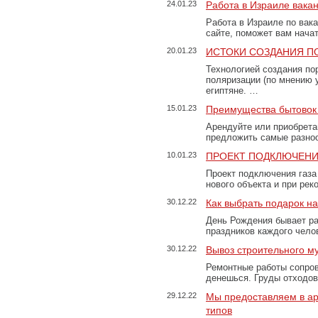
24.01.23
Работа в Израиле вака
Работа в Израиле по вак
сайте, поможет вам нача
20.01.23
ИСТОКИ СОЗДАНИЯ П
Технологией создания по
поляризации (по мнению 
египтяне. …
15.01.23
Преимущества бытовок 
Арендуйте или приобретай
предложить самые разно
10.01.23
ПРОЕКТ ПОДКЛЮЧЕНИ
Проект подключения газа
нового объекта и при рек
30.12.22
Как выбрать подарок н
День Рождения бывает ра
праздников каждого чело
30.12.22
Вывоз строительного м
Ремонтные работы сопров
денешься. Груды отходо
29.12.22
Мы предоставляем в ар
типов