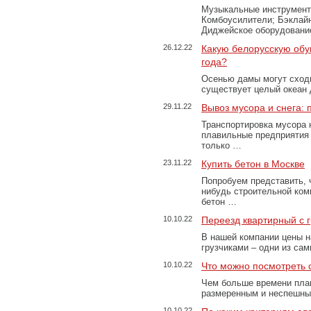
Музыкальные инструменты
Комбоусилители; Бэклай
Диджейское оборудование
26.12.22
Какую белорусскую обу
года?
Осенью дамы могут сходи
существует целый океан
29.11.22
Вывоз мусора и снега:
Транспортировка мусора 
плавильные предприятия 
только …
23.11.22
Купить бетон в Москве
Попробуем представить, 
нибудь строительной ком
бетон …
10.10.22
Переезд квартирный с 
В нашей компании цены н
грузчиками – одни из са
10.10.22
Что можно посмотреть с
Чем больше времени план
размеренным и неспешны
10.10.22