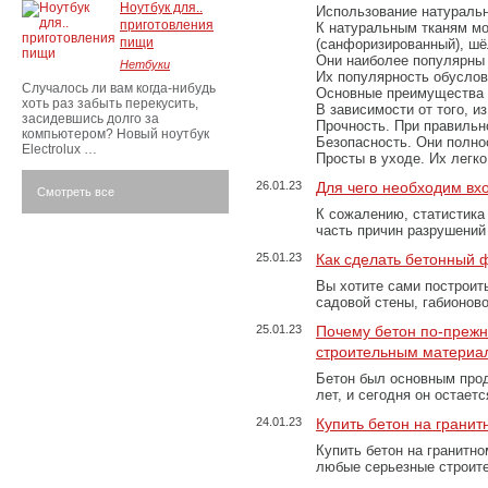
Ноутбук для..
Использование натуральн
приготовления
К натуральным тканям мо
пищи
(санфоризированный), шёл
Они наиболее популярны 
Нетбуки
Их популярность обусловл
Случалось ли вам когда-нибудь
Основные преимущества
хоть раз забыть перекусить,
В зависимости от того, и
засидевшись долго за
Прочность. При правильно
компьютером? Новый ноутбук
Безопасность. Они полно
Electrolux …
Просты в уходе. Их легк
26.01.23
Для чего необходим вх
Смотреть все
К сожалению, статистика
часть причин разрушений
25.01.23
Как сделать бетонный 
Вы хотите сами построит
садовой стены, габионов
25.01.23
Почему бетон по-преж
строительным материа
Бетон был основным прод
лет, и сегодня он остае
24.01.23
Купить бетон на грани
Купить бетон на гранитно
любые серьезные строит