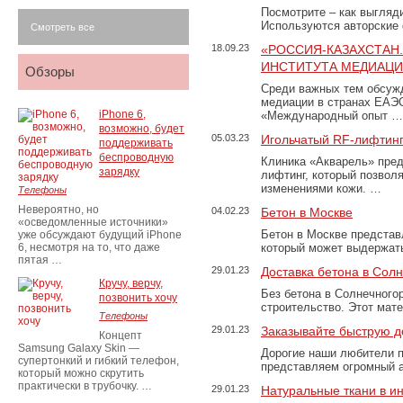
Посмотрите – как выгляд
Используются авторские
Смотреть все
18.09.23
«РОССИЯ-КАЗАХСТАН
ИНСТИТУТА МЕДИАЦИИ
Обзоры
Среди важных тем обсуж
медиации в странах ЕАЭ
iPhone 6,
«Международный опыт …
возможно, будет
05.03.23
Игольчатый RF-лифтинг
поддерживать
беспроводную
Клиника «Акварель» пред
зарядку
лифтинг, который позвол
изменениями кожи. …
Телефоны
Невероятно, но
04.02.23
Бетон в Москве
«осведомленные источники»
Бетон в Москве представ
уже обсуждают будущий iPhone
6, несмотря на то, что даже
который может выдержать
пятая …
29.01.23
Доставка бетона в Сол
Кручу, верчу,
Без бетона в Солнечного
позвонить хочу
строительство. Этот мат
Телефоны
29.01.23
Заказывайте быструю д
Концепт
Samsung Galaxy Skin —
Дорогие наши любители 
супертонкий и гибкий телефон,
представляем огромный а
который можно скрутить
практически в трубочку. …
29.01.23
Натуральные ткани в и