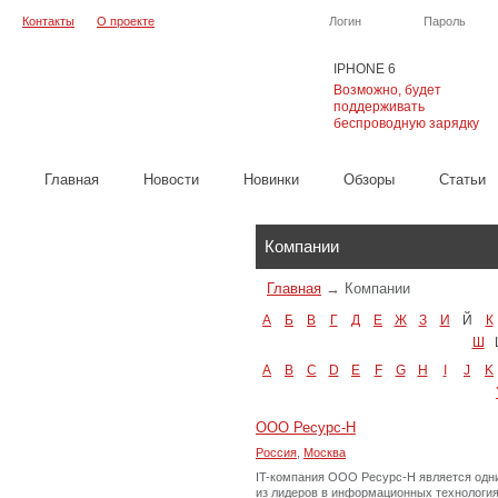
Контакты
О проекте
Логин
Пароль
IPHONE 6
Возможно, будет
поддерживать
беспроводную зарядку
Главная
Новости
Новинки
Обзоры
Cтатьи
Каталог
Компании
Главная
→
Компании
А
Б
В
Г
Д
Е
Ж
З
И
Й
К
Ш
A
B
C
D
E
F
G
H
I
J
K
ООО Ресурс-Н
Россия
,
Москва
IT-компания ООО Ресурс-Н является одн
из лидеров в информационных технология