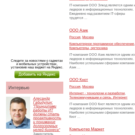
IT-компания ООО Элкод является одним 
лидеров в информационных технологиях.
Ежедневно над развитием IT-сферы
трудятся …
ООО Азик
Россия
,
Москва
Компьютерное программное обеспечение
,
Компьютеры, оргтехника
IT-компания ООО Азик является одним из
лидеров в информационных технологиях.
Следите за новостями о гаджетах
Наиболее успешными сферами компании
и мобильных устройствах,
установив наш виджет на Яндекс.
Азик …
ООО Кнот
Россия
,
Москва
Интервью
Интернет - технологии и разработки
,
Телекоммуникации и связь. Интернет
Алесандр
Габидулин:
IT-компания ООО Кнот является одним из
"Принципами
лидеров в информационных технологиях.
работы ИТ
Наиболее успешными сферами компании
должны стать
Кнот …
проактивность
и понимание
долгосрочных
Компьютер Маркет
целей бизнеса"
Заместитель