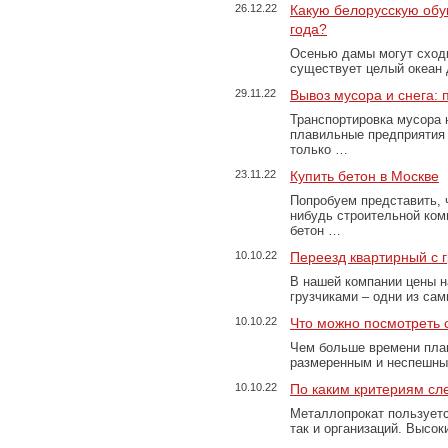
26.12.22
Какую белорусскую обу
года?
Осенью дамы могут сходи
существует целый океан
29.11.22
Вывоз мусора и снега:
Транспортировка мусора 
плавильные предприятия 
только …
23.11.22
Купить бетон в Москве
Попробуем представить, 
нибудь строительной ком
бетон …
10.10.22
Переезд квартирный с 
В нашей компании цены н
грузчиками – одни из са
10.10.22
Что можно посмотреть с
Чем больше времени план
размеренным и неспешны
10.10.22
По каким критериям сл
Металлопрокат пользуетс
так и организаций. Высо