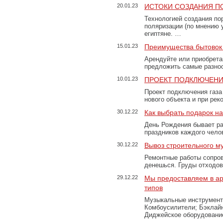
20.01.23
ИСТОКИ СОЗДАНИЯ П
Технологией создания по
поляризации (по мнению 
египтяне. …
15.01.23
Преимущества бытовок 
Арендуйте или приобретай
предложить самые разно
10.01.23
ПРОЕКТ ПОДКЛЮЧЕНИ
Проект подключения газа
нового объекта и при рек
30.12.22
Как выбрать подарок н
День Рождения бывает ра
праздников каждого чело
30.12.22
Вывоз строительного м
Ремонтные работы сопров
денешься. Груды отходо
29.12.22
Мы предоставляем в ар
типов
Музыкальные инструменты
Комбоусилители; Бэклай
Диджейское оборудование