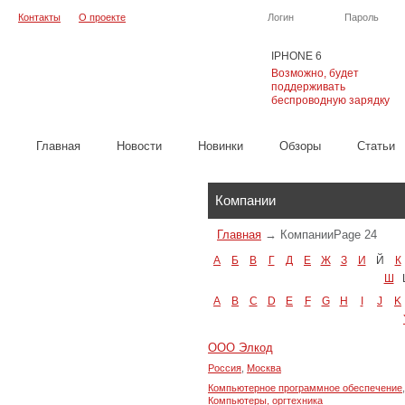
Контакты
О проекте
Логин
Пароль
IPHONE 6
Возможно, будет
поддерживать
беспроводную зарядку
Главная
Новости
Новинки
Обзоры
Cтатьи
Каталог
Компании
Главная
→
Компании
Page 24
А
Б
В
Г
Д
Е
Ж
З
И
Й
К
Ш
A
B
C
D
E
F
G
H
I
J
K
ООО Элкод
Россия
,
Москва
Компьютерное программное обеспечение
,
Компьютеры, оргтехника