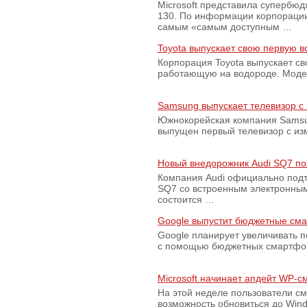
Microsoft представила супербю
130. По информации корпораци
самым «самым доступным …
Toyota выпускает свою первую 
Корпорация Toyota выпускает с
работающую на водороде. Модель
Samsung выпускает телевизор 
Южнокорейская компания Samsun
выпущен первый телевизор с из
Новый внедорожник Audi SQ7 по
Компания Audi официально подт
SQ7 со встроенным электронным
состоится …
Google выпустит бюджетные сма
Google планирует увеличивать 
с помощью бюджетных смартфон
Microsoft начинает апдейт WP-
На этой неделе пользователи с
возможность обновиться до Win