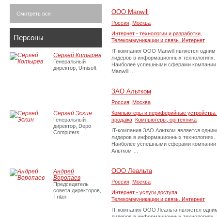
ООО Manwill
Смотреть все
Россия
,
Москва
Интернет - технологии и разработки
,
Персоны
Телекоммуникации и связь. Интернет
IT-компания ООО Manwill является одним 
Сергей Котырев
лидеров в информационных технологиях.
Генеральный
Наиболее успешными сферами компании
директор, Umisoft
Manwill …
ЗАО Альтком
Россия
,
Москва
Сергей Эскин
Компьютеры и периферийные устройства 
Генеральный
продажа
,
Компьютеры, оргтехника
директор, Depo
IT-компания ЗАО Альтком является одним
Computers
лидеров в информационных технологиях.
Наиболее успешными сферами компании
Альтком …
ООО Леальта
Андрей
Воропаев
Россия
,
Москва
Председатель
совета директоров,
Интернет - услуги доступа
,
Trilan
Телекоммуникации и связь. Интернет
IT-компания ООО Леальта является одним
лидеров в информационных технологиях.