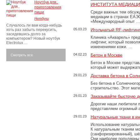
Ноутбук для..
ИНСТИТУТА МЕДИАЦИИ
приготовления
Среди важных тем обсуж
пищи
медиации в странах ЕАЭ
Нетбуки
«Международный опыт …
Случалось ли вам когда-нибудь
05.03.23
Игольчатый RF-лифтинг
хоть раз забыть перекусить,
засидевшись долго за
Клиника «Акварель» пред
компьютером? Новый ноутбук
лифтинг, который позвол
Electrolux …
изменениями кожи. …
04.02.23
Бетон в Москве
Смотреть все
Бетон в Москве представ
который может выдержать
29.01.23
Доставка бетона в Сол
Без бетона в Солнечного
строительство. Этот мат
29.01.23
Заказывайте быструю д
Дорогие наши любители 
представляем огромный а
29.01.23
Натуральные ткани в и
Использование натуральн
К натуральным тканям мо
(санфоризированный), шёл
Они наиболее популярны 