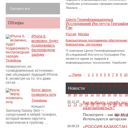
Наиболее успешными сферами компании
Леальта …
Смотреть все
Центр Геоинформационных
Обзоры
Исследований Института Географи
Ран
Россия
,
Москва
iPhone 6,
Компьютерное программное обеспечение
,
возможно, будет
Компьютеры, оргтехника
поддерживать
беспроводную
IT-компания Центр Геоинформационных
зарядку
Исследований Института Географии Ран
является одним из лидеров в
Телефоны
информационных технологиях. Наиболее
Невероятно, но
«осведомленные источники»
уже обсуждают будущий iPhone
← Ранее
1
2
3
4
5
6
7
8
9
10
6, несмотря на то, что даже
пятая …
24
25
26
27
28
29
30
31
32
33
3
Новости
Кручу, верчу,
позвонить хочу
48
49
50
51
52
53
54
55
56
57
5
Телефоны
20.12.23
Как выбрать службу дос
72
73
74
75
76
77
78
79
80
81
8
Концепт
разочароваться?
Samsung Galaxy Skin —
супертонкий и гибкий телефон,
Посмотрите – как выгляд
96
97
который можно скрутить
Используются авторские
практически в трубочку. …
18.09.23
«РОССИЯ-КАЗАХСТАН