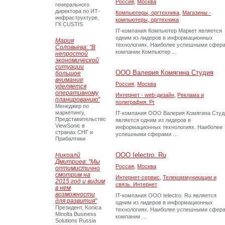
Россия
,
Москва
генерального
директора по ИТ-
Компьютеры, оргтехника
,
Магазины -
инфраструктуре,
компьютеры, оргтехника
ГК CUSTIS
IT-компания Компьютер Маркет является
одним из лидеров в информационных
Мария
технологиях. Наиболее успешными сфер
Соловьева: "В
компании Компьютер …
непростой
экономической
ситуации
ООО Валерия Комягина Студия
большое
внимание
Россия
,
Москва
уделяется
оперативному
Интернет - web-дизайн
,
Реклама и
планированию"
полиграфия. Pr
Менеджер по
маркетингу,
IT-компания ООО Валерия Комягина Студ
Представительство
является одним из лидеров в
ViewSonic в
информационных технологиях. Наиболее
странах СНГ и
успешными сферами …
Прибалтики
ООО Ielectro. Ru
Никоалй
Дмитриев: "Мы
Россия
,
Москва
оптимистично
смотрим на
Интернет-сервис
,
Телекоммуникации и
2015 год и видим
связь. Интернет
в нем
возможности
IT-компания ООО Ielectro. Ru является
для развития"
одним из лидеров в информационных
Президент, Konica
технологиях. Наиболее успешными сфер
Minolta Business
компании …
Solutions Russia