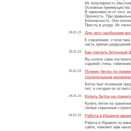
Их популярность обусловл
Основные преимущества
В зависимости от того, и
Прочность. При правильно
Безопасность. Они полно
Просты в уходе. Их легк
26.01.23
Для чего необходим вх
К сожалению, статистика
часть причин разрушений
25.01.23
Как сделать бетонный 
Вы хотите сами построит
садовой стены, габионов
25.01.23
Почему бетон по-преж
строительным материа
Бетон был основным прод
лет, и сегодня он остае
24.01.23
Купить бетон на грани
Купить бетон на гранитно
любые серьезные строит
24.01.23
Работа в Израиле вака
Работа в Израиле по вак
сайте, поможет вам нача