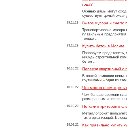
года?
Осенью дамы могут сходи
существует целый океан
29.11.22
Вывоз мусора и снега:
Транспортировка мусора 
плавильные предприятия 
только …
23.11.22
Купить бетон в Москве
Попробуем представить, 
нибудь строительной ком
бетон …
10.10.22
Переезд квартирный с 
В нашей компании цены н
грузчиками – одни из са
10.10.22
Что можно посмотреть с
Чем больше времени план
размеренным и неспешны
10.10.22
По каким критериям сл
Металлопрокат пользуетс
так и организаций. Высо
18.09.22
Как правильно купить к