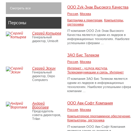
ООО Zvk-Знак Высокого Качества
Смотреть все
Россия
,
Москва
Картриджи к принтерам
,
Компьютеры,
Персоны
оргтехника
IT-компания ООО Zvk-Знак Высокого
Сергей Котырев
Качества является одним из лидеров в
Генеральный
информационных технологиях. Наиболее
директор, Umisoft
успешными сферами …
ЗАО Бис Телеком
Россия
,
Москва
Сергей Эскин
Интернет - услуги доступа
,
Генеральный
Телекоммуникации и связь. Интернет
директор, Depo
IT-компания ЗАО Бис Телеком является
Computers
одним из лидеров в информационных
технологиях. Наиболее успешными сфер
компании …
ООО Авк-Софт Компания
Андрей
Воропаев
Россия
,
Москва
Председатель
совета директоров,
Компьютерное программное обеспечение
,
Trilan
Компьютеры, оргтехника
IT-компания ООО Авк-Софт Компания
является одним из лидеров в