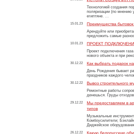
Технологией создания по
поляризации (по мнению 
египтяне. …
15.01.23
Преимущества бытовок 
Арендуйте или приобретай
предложить самые разно
10.01.23
ПРОЕКТ ПОДКЛЮЧЕНИ
Проект подключения газа
нового объекта и при рек
30.12.22
Как выбрать подарок н
День Рождения бывает ра
праздников каждого чело
30.12.22
Вывоз строительного м
Ремонтные работы сопров
денешься. Груды отходо
29.12.22
Мы предоставляем в ар
типов
Музыкальные инструменты
Комбоусилители; Бэклай
Диджейское оборудование
26.12.22
Какую белорусскую обу