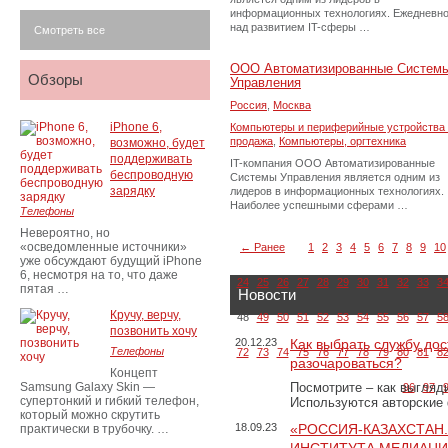
информационных технологиях. Ежедневн
над развитием IT-сферы …
Смотреть все
ООО Автоматизированные Систем
Обзоры
Управления
Россия
,
Москва
iPhone 6,
Компьютеры и периферийные устройства 
продажа
,
Компьютеры, оргтехника
возможно, будет
поддерживать
IT-компания ООО Автоматизированные
беспроводную
Системы Управления является одним из
зарядку
лидеров в информационных технологиях.
Наиболее успешными сферами …
Телефоны
Невероятно, но
«осведомленные источники»
← Ранее
1
2
3
4
5
6
7
8
9
10
уже обсуждают будущий iPhone
6, несмотря на то, что даже
24
25
26
27
28
29
30
31
32
33
3
пятая …
Новости
Кручу, верчу,
48
49
50
51
52
53
54
55
56
57
5
позвонить хочу
20.12.23
Как выбрать службу дос
Телефоны
72
73
74
75
76
77
78
79
80
81
8
разочароваться?
Концепт
Samsung Galaxy Skin —
Посмотрите – как выгляд
96
97
супертонкий и гибкий телефон,
Используются авторские
который можно скрутить
18.09.23
«РОССИЯ-КАЗАХСТАН
практически в трубочку. …