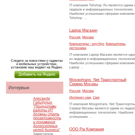
IT-компания Tehshop. Ru является одним 
лидеров в информационных технологиях.
Наиболее успешными сферами компании
Tehshop. …
Laptop Магазин
Россия
,
Москва
Компьютеры - ноутбук
,
Компьютеры,
оргтехника
IT-компания Laptop Магазин является одн
из лидеров в информационных технология
Следите за новостями о гаджетах
Наиболее успешными сферами компании
и мобильных устройствах,
установив наш виджет на Яндекс.
Laptop …
Mosgortrans. Net Транспортный
Сервер Москвы
Интервью
Россия
,
Москва
Интернет-сми
,
Сми
Алесандр
Габидулин:
IT-компания Mosgortrans. Net Транспортн
"Принципами
Сервер Москвы является одним из лидеро
работы ИТ
информационных технологиях. Наиболее
должны стать
успешными …
проактивность
и понимание
долгосрочных
ООО Рм Компания
целей бизнеса"
Заместитель