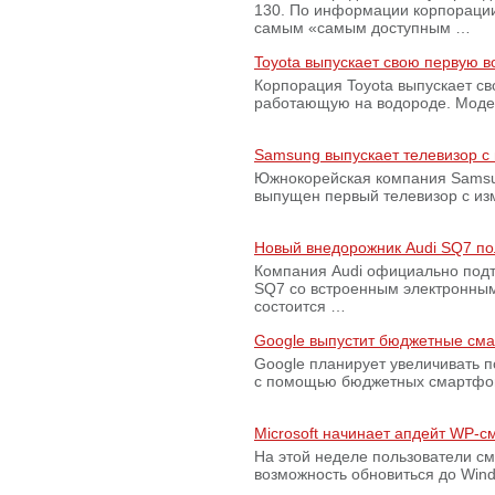
130. По информации корпораци
самым «самым доступным …
Toyota выпускает свою первую 
Корпорация Toyota выпускает с
работающую на водороде. Модель
Samsung выпускает телевизор 
Южнокорейская компания Samsun
выпущен первый телевизор с из
Новый внедорожник Audi SQ7 по
Компания Audi официально подт
SQ7 со встроенным электронным
состоится …
Google выпустит бюджетные сма
Google планирует увеличивать 
с помощью бюджетных смартфон
Microsoft начинает апдейт WP-
На этой неделе пользователи с
возможность обновиться до Win