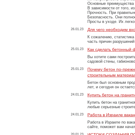
Основные преимущества
В зависимости от того, и
Прочность. При правильно
Безопасность. Они полно
Просты в уходе. Их легк
26.01.23
Для чего необходим вх
К сожалению, статистика
часть причин разрушений
25.01.23
Как сделать бетонный 
Вы хотите сами построит
садовой стены, габионов
25.01.23
Почему бетон по-преж
строительным материа
Бетон был основным прод
лет, и сегодня он остае
24.01.23
Купить бетон на грани
Купить бетон на гранитно
любые серьезные строит
24.01.23
Работа в Израиле вака
Работа в Израиле по вак
сайте, поможет вам нача
20.01.23
ИСТОКИ СОЗДАНИЯ П