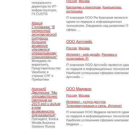
Россия
,
Москва
генерального
директора по ИТ-
Картриджи к принтерам
,
Компьютеры,
инфраструктуре,
оргтехника
ГК CUSTIS
IT-компания ООО Рм Компания является
одним из лидеров в информационных
Мария
технологиях. Ежедневно над развитием IT
Соловьева: "В
сферы …
непростой
экономической
ситуации
ООО Артспейс
большое
внимание
Россия
,
Москва
уделяется
оперативному
Интернет - web-дизайн
,
Реклама и
планированию"
полиграфия. Pr
Менеджер по
маркетингу,
IT-компания ООО Артспейс является одн
Представительство
из лидеров в информационных технология
ViewSonic в
Наиболее успешными сферами компании
странах СНГ и
Артспейс …
Прибалтики
ООО Мидикон
Никоалй
Дмитриев: "Мы
Россия
,
Москва
оптимистично
смотрим на
Интернет - услуги доступа
,
2015 год и видим
Телекоммуникации и связь. Интернет
в нем
возможности
IT-компания ООО Мидикон является одн
для развития"
из лидеров в информационных технология
Президент, Konica
Наиболее успешными сферами компании
Minolta Business
Мидикон …
Solutions Russia