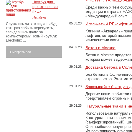
ИНСТИТУТА МЕДИАЦИИ
Ноутбук для..
приготовления
Среди важных тем обсуж
пищи
медиации в странах ЕАЭ
«Международный опыт …
Нетбуки
05.03.23
Игольчатый RF-лифтинг
Случалось ли вам когда-нибудь
хоть раз забыть перекусить,
Клиника «Акварель» пред
засидевшись долго за
лифтинг, который позвол
компьютером? Новый ноутбук
изменениями кожи. …
Electrolux …
04.02.23
Бетон в Москве
Смотреть все
Бетон в Москве представ
который может выдержать
29.01.23
Доставка бетона в Сол
Без бетона в Солнечного
строительство. Этот мат
29.01.23
Заказывайте быструю д
Дорогие наши любители 
представляем огромный а
29.01.23
Натуральные ткани в и
Использование натуральн
К натуральным тканям мо
(санфоризированный), шёл
Они наиболее популярны 
Их популярность обусловл