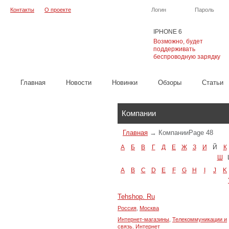
Контакты
О проекте
Логин
Пароль
IPHONE 6
Возможно, будет
поддерживать
беспроводную зарядку
Главная
Новости
Новинки
Обзоры
Cтатьи
Каталог
Компании
Главная
→
Компании
Page 48
А
Б
В
Г
Д
Е
Ж
З
И
Й
К
Ш
A
B
C
D
E
F
G
H
I
J
K
Tehshop. Ru
Россия
,
Москва
Интернет-магазины
,
Телекоммуникации и
связь. Интернет