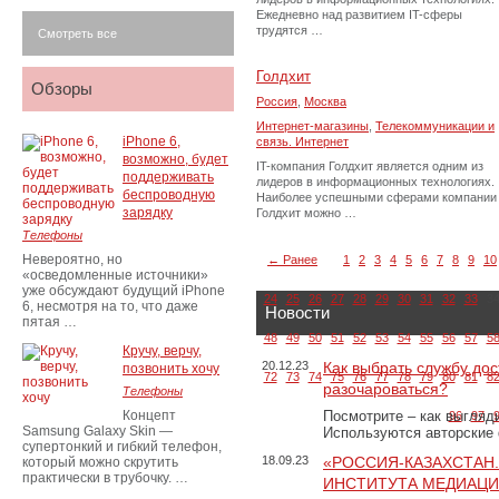
Ежедневно над развитием IT-сферы
трудятся …
Смотреть все
Голдхит
Обзоры
Россия
,
Москва
Интернет-магазины
,
Телекоммуникации и
iPhone 6,
связь. Интернет
возможно, будет
IT-компания Голдхит является одним из
поддерживать
лидеров в информационных технологиях.
беспроводную
Наиболее успешными сферами компании
зарядку
Голдхит можно …
Телефоны
Невероятно, но
← Ранее
1
2
3
4
5
6
7
8
9
10
«осведомленные источники»
уже обсуждают будущий iPhone
24
25
26
27
28
29
30
31
32
33
3
6, несмотря на то, что даже
Новости
пятая …
48
49
50
51
52
53
54
55
56
57
5
Кручу, верчу,
20.12.23
Как выбрать службу дос
позвонить хочу
72
73
74
75
76
77
78
79
80
81
8
разочароваться?
Телефоны
Концепт
Посмотрите – как выгляд
96
97
Samsung Galaxy Skin —
Используются авторские
супертонкий и гибкий телефон,
18.09.23
«РОССИЯ-КАЗАХСТАН
который можно скрутить
практически в трубочку. …
ИНСТИТУТА МЕДИАЦИИ