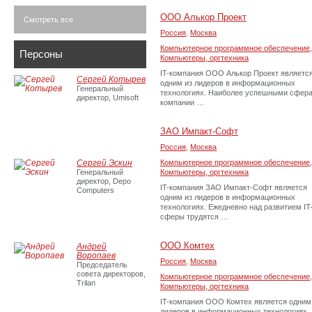
ООО Алькор Проект
Смотреть все
Россия
,
Москва
Компьютерное программное обеспечение
,
Персоны
Компьютеры, оргтехника
IT-компания ООО Алькор Проект являетс
Сергей Котырев
одним из лидеров в информационных
Генеральный
технологиях. Наиболее успешными сфер
директор, Umisoft
компании …
ЗАО Импакт-Софт
Россия
,
Москва
Сергей Эскин
Компьютерное программное обеспечение
,
Генеральный
Компьютеры, оргтехника
директор, Depo
IT-компания ЗАО Импакт-Софт является
Computers
одним из лидеров в информационных
технологиях. Ежедневно над развитием IT
сферы трудятся …
ООО Комтех
Андрей
Воропаев
Россия
,
Москва
Председатель
совета директоров,
Компьютерное программное обеспечение
,
Trilan
Компьютеры, оргтехника
IT-компания ООО Комтех является одним
лидеров в информационных технологиях.