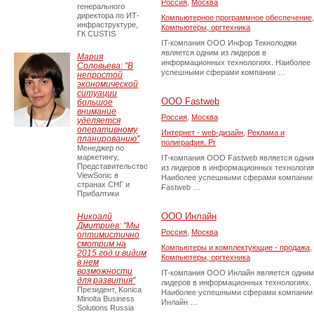
Россия
,
Москва
генерального
директора по ИТ-
Компьютерное программное обеспечение
,
инфраструктуре,
Компьютеры, оргтехника
ГК CUSTIS
IT-компания ООО Инфор Текнолоджи
является одним из лидеров в
Мария
информационных технологиях. Наиболее
Соловьева: "В
успешными сферами компании …
непростой
экономической
ситуации
ООО Fastweb
большое
внимание
Россия
,
Москва
уделяется
оперативному
Интернет - web-дизайн
,
Реклама и
планированию"
полиграфия. Pr
Менеджер по
маркетингу,
IT-компания ООО Fastweb является одни
Представительство
из лидеров в информационных технология
ViewSonic в
Наиболее успешными сферами компании
странах СНГ и
Fastweb …
Прибалтики
ООО Инлайн
Никоалй
Дмитриев: "Мы
Россия
,
Москва
оптимистично
смотрим на
Компьютеры и комплектующие - продажа
,
2015 год и видим
Компьютеры, оргтехника
в нем
возможности
IT-компания ООО Инлайн является одним
для развития"
лидеров в информационных технологиях.
Президент, Konica
Наиболее успешными сферами компании
Minolta Business
Инлайн …
Solutions Russia