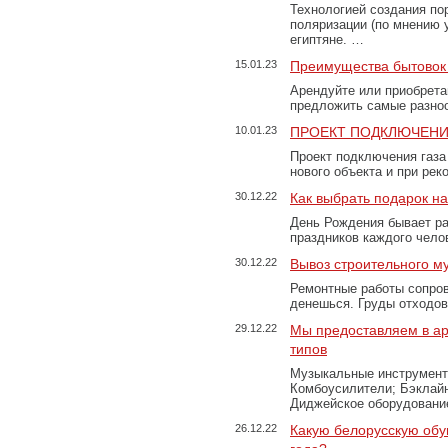
Технологией создания по
поляризации (по мнению 
египтяне. …
15.01.23
Преимущества бытовок 
Арендуйте или приобретай
предложить самые разно
10.01.23
ПРОЕКТ ПОДКЛЮЧЕНИ
Проект подключения газа
нового объекта и при рек
30.12.22
Как выбрать подарок н
День Рождения бывает ра
праздников каждого чело
30.12.22
Вывоз строительного м
Ремонтные работы сопров
денешься. Груды отходо
29.12.22
Мы предоставляем в ар
типов
Музыкальные инструменты
Комбоусилители; Бэклай
Диджейское оборудование
26.12.22
Какую белорусскую обу