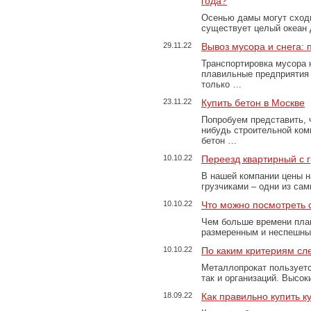
года?
Осенью дамы могут сходи
существует целый океан
29.11.22
Вывоз мусора и снега:
Транспортировка мусора 
плавильные предприятия 
только …
23.11.22
Купить бетон в Москве
Попробуем представить, 
нибудь строительной ком
бетон …
10.10.22
Переезд квартирный с 
В нашей компании цены н
грузчиками – одни из са
10.10.22
Что можно посмотреть с
Чем больше времени план
размеренным и неспешны
10.10.22
По каким критериям сл
Металлопрокат пользуетс
так и организаций. Высо
18.09.22
Как правильно купить к