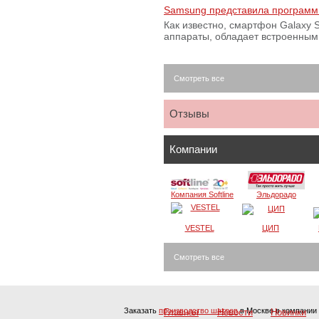
Samsung представила программ
Как известно, смартфон Galaxy S
аппараты, обладает встроенны
Смотреть все
Отзывы
Компании
Компания Softline
Эльдорадо
VESTEL
ЦИП
Смотреть все
Заказать
производство шатров
в Москве в компании W
Главная
Новости
Новинки