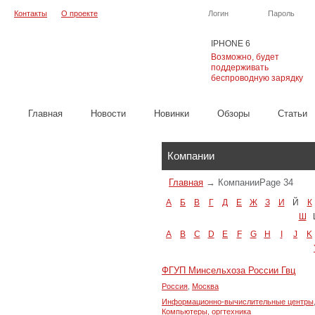
Контакты
О проекте
Логин
Пароль
IPHONE 6
Возможно, будет
поддерживать
беспроводную зарядку
Главная
Новости
Новинки
Обзоры
Cтатьи
Каталог
Компании
Главная
→
Компании
Page 34
А
Б
В
Г
Д
Е
Ж
З
И
Й
К
Ш
A
B
C
D
E
F
G
H
I
J
K
ФГУП Минсельхоза России Гвц
Россия
,
Москва
Информационно-вычислительные центры
Компьютеры, оргтехника