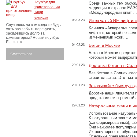
Ноутбук для..
Среди важных тем обсуж
приготовления
медиации в странах ЕАЭ
пищи
«Международный опыт …
Нетбуки
05.03.23
Игольчатый RF-лифтинг
Случалось ли вам когда-нибудь
Клиника «Акварель» пред
хоть раз забыть перекусить,
лифтинг, который позвол
засидевшись долго за
изменениями кожи. …
компьютером? Новый ноутбук
Electrolux …
04.02.23
Бетон в Москве
Бетон в Москве представ
Смотреть все
который может выдержать
29.01.23
Доставка бетона в Сол
Без бетона в Солнечного
строительство. Этот мат
29.01.23
Заказывайте быструю д
Дорогие наши любители 
представляем огромный а
29.01.23
Натуральные ткани в и
Использование натуральн
К натуральным тканям мо
(санфоризированный), шёл
Они наиболее популярны 
Их популярность обусловл
Основные преимущества