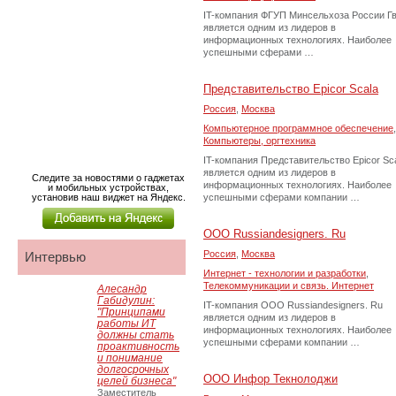
IT-компания ФГУП Минсельхоза России Г
является одним из лидеров в
информационных технологиях. Наиболее
успешными сферами …
Представительство Epicor Scala
Россия
,
Москва
Компьютерное программное обеспечение
,
Компьютеры, оргтехника
IT-компания Представительство Epicor Sc
является одним из лидеров в
Следите за новостями о гаджетах
информационных технологиях. Наиболее
и мобильных устройствах,
установив наш виджет на Яндекс.
успешными сферами компании …
ООО Russiandesigners. Ru
Россия
,
Москва
Интервью
Интернет - технологии и разработки
,
Телекоммуникации и связь. Интернет
Алесандр
Габидулин:
IT-компания ООО Russiandesigners. Ru
"Принципами
является одним из лидеров в
работы ИТ
информационных технологиях. Наиболее
должны стать
успешными сферами компании …
проактивность
и понимание
долгосрочных
ООО Инфор Текнолоджи
целей бизнеса"
Заместитель