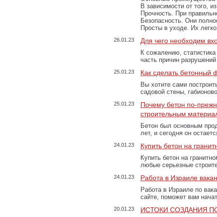
В зависимости от того, и
Прочность. При правильно
Безопасность. Они полно
Просты в уходе. Их легк
26.01.23
Для чего необходим вх
К сожалению, статистика
часть причин разрушений
25.01.23
Как сделать бетонный 
Вы хотите сами построит
садовой стены, габионов
25.01.23
Почему бетон по-преж
строительным материа
Бетон был основным прод
лет, и сегодня он остае
24.01.23
Купить бетон на грани
Купить бетон на гранитно
любые серьезные строит
24.01.23
Работа в Израиле вака
Работа в Израиле по вак
сайте, поможет вам нача
20.01.23
ИСТОКИ СОЗДАНИЯ П