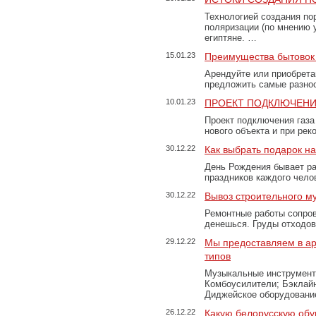
Технологией создания по
поляризации (по мнению 
египтяне. …
15.01.23
Преимущества бытовок 
Арендуйте или приобретай
предложить самые разно
10.01.23
ПРОЕКТ ПОДКЛЮЧЕНИ
Проект подключения газа
нового объекта и при рек
30.12.22
Как выбрать подарок н
День Рождения бывает ра
праздников каждого чело
30.12.22
Вывоз строительного м
Ремонтные работы сопров
денешься. Груды отходо
29.12.22
Мы предоставляем в ар
типов
Музыкальные инструменты
Комбоусилители; Бэклай
Диджейское оборудование
26.12.22
Какую белорусскую обу