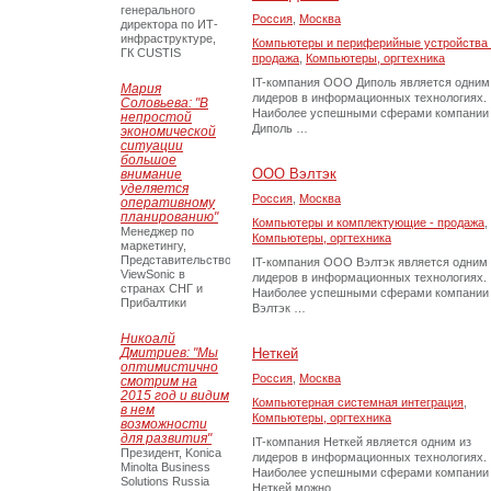
генерального
Россия
,
Москва
директора по ИТ-
инфраструктуре,
Компьютеры и периферийные устройства 
ГК CUSTIS
продажа
,
Компьютеры, оргтехника
IT-компания ООО Диполь является одним
Мария
лидеров в информационных технологиях.
Соловьева: "В
Наиболее успешными сферами компании
непростой
Диполь …
экономической
ситуации
большое
ООО Вэлтэк
внимание
уделяется
Россия
,
Москва
оперативному
планированию"
Компьютеры и комплектующие - продажа
,
Менеджер по
Компьютеры, оргтехника
маркетингу,
Представительство
IT-компания ООО Вэлтэк является одним 
ViewSonic в
лидеров в информационных технологиях.
странах СНГ и
Наиболее успешными сферами компании
Прибалтики
Вэлтэк …
Никоалй
Дмитриев: "Мы
Неткей
оптимистично
Россия
,
Москва
смотрим на
2015 год и видим
Компьютерная системная интеграция
,
в нем
Компьютеры, оргтехника
возможности
для развития"
IT-компания Неткей является одним из
Президент, Konica
лидеров в информационных технологиях.
Minolta Business
Наиболее успешными сферами компании
Solutions Russia
Неткей можно …