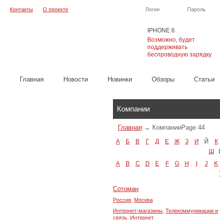
Контакты
О проекте
Логин
Пароль
IPHONE 6
Возможно, будет
поддерживать
беспроводную зарядку
Главная
Новости
Новинки
Обзоры
Cтатьи
Каталог
Компании
Главная
→
Компании
Page 44
А
Б
В
Г
Д
Е
Ж
З
И
Й
К
Ш
A
B
C
D
E
F
G
H
I
J
K
Сотоман
Россия
,
Москва
Интернет-магазины
,
Телекоммуникации и
связь. Интернет