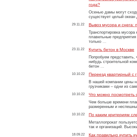
года?
Осенью дамы могут сходи
существует целый океан
29.11.22
Вывоз мусора и снега:
Транспортировка мусора 
плавильные предприятия 
только …
23.11.22
Купить бетон в Москве
Попробуем представить, 
нибудь строительной ком
бетон …
10.10.22
Переезд квартирный с 
В нашей компании цены н
грузчиками – одни из са
10.10.22
Что можно посмотреть с
Чем больше времени план
размеренным и неспешны
10.10.22
По каким критериям сл
Металлопрокат пользуетс
так и организаций. Высо
18.09.22
Как правильно купить к