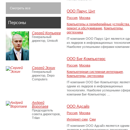
Смотреть все
ООО Парус Цнт
Россия
,
Москва
Персоны
Компьютеры и периферийные устройства 
ремонт и обслуживание
,
Компьютеры,
оргтехника
Сергей Котырев
Генеральный
IT-компания ООО Парус Цнт является од
директор, Umisoft
из лидеров в информационных технология
Наиболее успешными сферами компании
ООО Биг-Компьютерс
Россия
,
Москва
Сергей Эскин
Генеральный
Компьютерная системная интеграция
,
директор, Depo
Компьютеры, оргтехника
Computers
IT-компания ООО Биг-Компьютерс являет
одним из лидеров в информационных
технологиях. Наиболее успешными сфер
компании Биг-Компьютерс …
Андрей
ООО Адсайз
Воропаев
Председатель
Россия
,
Москва
совета директоров,
Trilan
Интернет-сми
,
Сми
IT-компания ООО Адсайз является одним
лидеров в информационных технологиях.