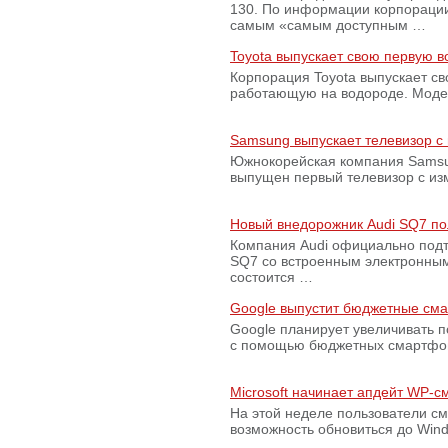
130. По информации корпораци
самым «самым доступным …
Toyota выпускает свою первую 
Корпорация Toyota выпускает с
работающую на водороде. Модель
Samsung выпускает телевизор 
Южнокорейская компания Samsun
выпущен первый телевизор с из
Новый внедорожник Audi SQ7 по
Компания Audi официально подт
SQ7 со встроенным электронным
состоится …
Google выпустит бюджетные сма
Google планирует увеличивать 
с помощью бюджетных смартфон
Microsoft начинает апдейт WP-
На этой неделе пользователи с
возможность обновиться до Win