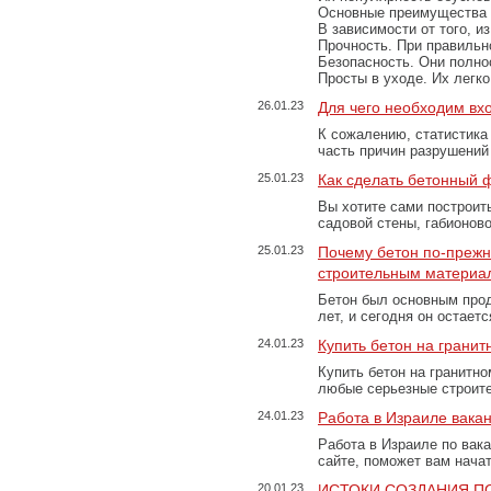
Основные преимущества
В зависимости от того, и
Прочность. При правильно
Безопасность. Они полно
Просты в уходе. Их легк
26.01.23
Для чего необходим вх
К сожалению, статистика
часть причин разрушений
25.01.23
Как сделать бетонный 
Вы хотите сами построит
садовой стены, габионов
25.01.23
Почему бетон по-преж
строительным материа
Бетон был основным прод
лет, и сегодня он остае
24.01.23
Купить бетон на грани
Купить бетон на гранитно
любые серьезные строит
24.01.23
Работа в Израиле вака
Работа в Израиле по вак
сайте, поможет вам нача
20.01.23
ИСТОКИ СОЗДАНИЯ П