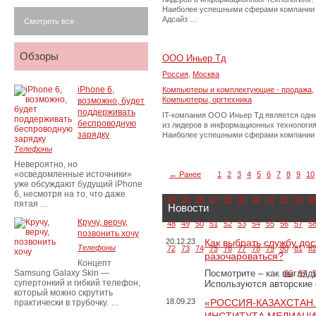
Наиболее успешными сферами компании
Адсайз …
Смотреть все
Обзоры
ООО Иньер Тд
Россия
,
Москва
iPhone 6,
Компьютеры и комплектующие - продажа
,
Компьютеры, оргтехника
возможно, будет
поддерживать
IT-компания ООО Иньер Тд является одн
беспроводную
из лидеров в информационных технология
зарядку
Наиболее успешными сферами компании
Телефоны
Невероятно, но
«осведомленные источники»
← Ранее
1
2
3
4
5
6
7
8
9
10
уже обсуждают будущий iPhone
6, несмотря на то, что даже
24
25
26
27
28
29
30
31
32
33
3
пятая …
Новости
Кручу, верчу,
48
49
50
51
52
53
54
55
56
57
5
позвонить хочу
20.12.23
Как выбрать службу дос
Телефоны
72
73
74
75
76
77
78
79
80
81
8
разочароваться?
Концепт
Samsung Galaxy Skin —
Посмотрите – как выгляд
96
97
супертонкий и гибкий телефон,
Используются авторские
который можно скрутить
18.09.23
«РОССИЯ-КАЗАХСТАН
практически в трубочку. …