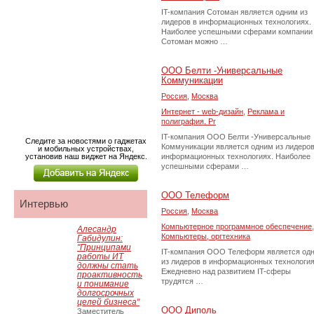
IT-компания Сотоман является одним из
лидеров в информационных технологиях.
Наиболее успешными сферами компании
Сотоман можно …
ООО Белти -Универсальные
Коммуникации
Россия
,
Москва
Интернет - web-дизайн
,
Реклама и
полиграфия. Pr
IT-компания ООО Белти -Универсальные
Следите за новостями о гаджетах
Коммуникации является одним из лидеров
и мобильных устройствах,
установив наш виджет на Яндекс.
информационных технологиях. Наиболее
успешными сферами …
ООО Телеформ
Интервью
Россия
,
Москва
Компьютерное программное обеспечение
,
Алесандр
Компьютеры, оргтехника
Габидулин:
"Принципами
IT-компания ООО Телеформ является од
работы ИТ
из лидеров в информационных технология
должны стать
Ежедневно над развитием IT-сферы
проактивность
трудятся …
и понимание
долгосрочных
целей бизнеса"
ООО Диполь
Заместитель