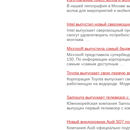
В нашей типография в Москве вы
волов для мероприятий и моби
Intel выпустил новый сверхмощн
Intel выпускает сверхмощный пр
смогут удовлетворить потребно
монтажа. …
Microsoft выпустила самый бюд
Microsoft представила супербю
130. По информации корпораци
самым «самым доступным …
Toyota выпускает свою первую 
Корпорация Toyota выпускает с
работающую на водороде. Модель
Samsung выпускает телевизор 
Южнокорейская компания Samsun
выпущен первый телевизор с из
Новый внедорожник Audi SQ7 по
Компания Audi официально подт