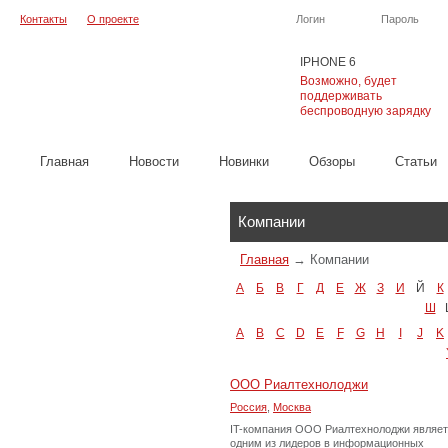
Контакты
О проекте
Логин
Пароль
IPHONE 6
Возможно, будет
поддерживать
беспроводную зарядку
Главная
Новости
Новинки
Обзоры
Cтатьи
Каталог
Компании
Главная
→
Компании
А
Б
В
Г
Д
Е
Ж
З
И
Й
К
Ш
A
B
C
D
E
F
G
H
I
J
K
ООО Риалтехнолоджи
Россия
,
Москва
IT-компания ООО Риалтехнолоджи являе
одним из лидеров в информационных