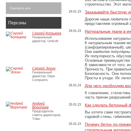
строительство. Этот мат
Смотреть все
29.01.23
Заказывайте быструю д
Дорогие наши любители 
Персоны
представляем огромный а
29.01.23
Натуральные ткани в и
Сергей Котырев
Генеральный
Использование натуральн
директор, Umisoft
К натуральным тканям мо
(санфоризированный), шёл
Они наиболее популярны 
Их популярность обусловл
Основные преимущества
В зависимости от того, и
Сергей Эскин
Прочность. При правильно
Генеральный
Безопасность. Они полно
директор, Depo
Просты в уходе. Их легк
Computers
26.01.23
Для чего необходим вх
К сожалению, статистика
часть причин разрушений
Андрей
25.01.23
Как сделать бетонный 
Воропаев
Председатель
Вы хотите сами построит
совета директоров,
садовой стены, габионов
Trilan
25.01.23
Почему бетон по-преж
строительным материа