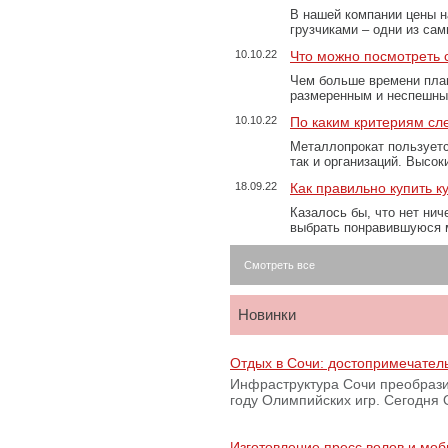
В нашей компании цены н
грузчиками – одни из са
10.10.22
Что можно посмотреть с
Чем больше времени план
размеренным и неспешны
10.10.22
По каким критериям сл
Металлопрокат пользуетс
так и организаций. Высо
18.09.22
Как правильно купить к
Казалось бы, что нет нич
выбрать понравившуюся 
Смотреть все
Новинки
Отдых в Сочи: достопримечател
Инфраструктура Сочи преобрази
году Олимпийских игр. Сегодня
Изготовление пресс волов и мо