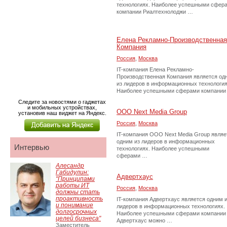
технологиях. Наиболее успешными сфер
компании Риалтехнолоджи …
Елена Рекламно-Производственная
Компания
Россия
,
Москва
IT-компания Елена Рекламно-
Производственная Компания является од
из лидеров в информационных технология
Наиболее успешными сферами компании
Следите за новостями о гаджетах
и мобильных устройствах,
ООО Next Media Group
установив наш виджет на Яндекс.
Россия
,
Москва
IT-компания ООО Next Media Group являе
одним из лидеров в информационных
Интервью
технологиях. Наиболее успешными
сферами …
Алесандр
Габидулин:
Адвертхаус
"Принципами
работы ИТ
Россия
,
Москва
должны стать
проактивность
IT-компания Адвертхаус является одним 
и понимание
лидеров в информационных технологиях.
долгосрочных
Наиболее успешными сферами компании
целей бизнеса"
Адвертхаус можно …
Заместитель