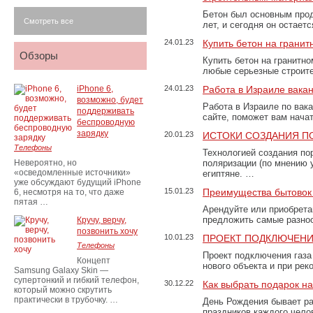
Бетон был основным прод
Смотреть все
лет, и сегодня он остае
24.01.23
Купить бетон на грани
Обзоры
Купить бетон на гранитно
любые серьезные строит
iPhone 6,
24.01.23
Работа в Израиле вака
возможно, будет
Работа в Израиле по вак
поддерживать
сайте, поможет вам нача
беспроводную
зарядку
20.01.23
ИСТОКИ СОЗДАНИЯ П
Телефоны
Технологией создания по
Невероятно, но
поляризации (по мнению 
«осведомленные источники»
египтяне. …
уже обсуждают будущий iPhone
15.01.23
Преимущества бытовок 
6, несмотря на то, что даже
пятая …
Арендуйте или приобретай
предложить самые разно
Кручу, верчу,
позвонить хочу
10.01.23
ПРОЕКТ ПОДКЛЮЧЕНИ
Телефоны
Проект подключения газа
Концепт
нового объекта и при рек
Samsung Galaxy Skin —
супертонкий и гибкий телефон,
30.12.22
Как выбрать подарок н
который можно скрутить
практически в трубочку. …
День Рождения бывает ра
праздников каждого чело