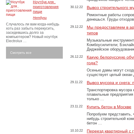
Ноутбук для..
приготовления
30.12.22
Вывоз строительного м
пищи
Ремонтные работы сопров
Нетбуки
денешься. Груды отходо
Случалось ли вам когда-нибудь
29.12.22
Мы предоставляем в ар
хоть раз забыть перекусить,
засидевшись долго за
типов
компьютером? Новый ноутбук
Музыкальные инструменты
Electrolux …
Комбоусилители; Бэклай
Диджейское оборудование
Смотреть все
26.12.22
Какую белорусскую обу
года?
Осенью дамы могут сходи
существует целый океан
29.11.22
Вывоз мусора и снега:
Транспортировка мусора 
плавильные предприятия 
только …
23.11.22
Купить бетон в Москве
Попробуем представить, 
нибудь строительной ком
бетон …
10.10.22
Переезд квартирный с 