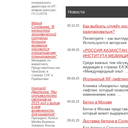
генерального
директора по ИТ-
инфраструктуре,
Новости
ГК CUSTIS
Мария
20.12.23
Как выбрать службу дос
Соловьева: "В
непростой
разочароваться?
экономической
ситуации
Посмотрите – как выгляд
большое
Используются авторские
внимание
уделяется
18.09.23
«РОССИЯ-КАЗАХСТАН
оперативному
ИНСТИТУТА МЕДИАЦИИ
планированию"
Менеджер по
Среди важных тем обсуж
маркетингу,
медиации в странах ЕАЭ
Представительство
«Международный опыт …
ViewSonic в
странах СНГ и
05.03.23
Игольчатый RF-лифтинг
Прибалтики
Клиника «Акварель» пред
Никоалй
лифтинг, который позвол
Дмитриев: "Мы
изменениями кожи. …
оптимистично
смотрим на
04.02.23
Бетон в Москве
2015 год и видим
в нем
Бетон в Москве представ
возможности
который может выдержать
для развития"
Президент, Konica
29.01.23
Доставка бетона в Сол
Minolta Business
Solutions Russia
Без бетона в Солнечного