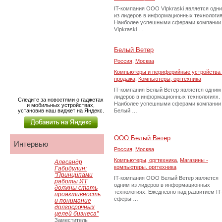
IT-компания ООО VIpkraski является одн
из лидеров в информационных технология
Наиболее успешными сферами компании
VIpkraski …
Белый Ветер
Россия
,
Москва
Компьютеры и периферийные устройства 
продажа
,
Компьютеры, оргтехника
IT-компания Белый Ветер является одним
лидеров в информационных технологиях.
Следите за новостями о гаджетах
Наиболее успешными сферами компании
и мобильных устройствах,
установив наш виджет на Яндекс.
Белый …
OOO Белый Ветер
Интервью
Россия
,
Москва
Компьютеры, оргтехника
,
Магазины -
Алесандр
компьютеры, оргтехника
Габидулин:
"Принципами
IT-компания OOO Белый Ветер является
работы ИТ
одним из лидеров в информационных
должны стать
технологиях. Ежедневно над развитием IT
проактивность
сферы …
и понимание
долгосрочных
целей бизнеса"
Заместитель