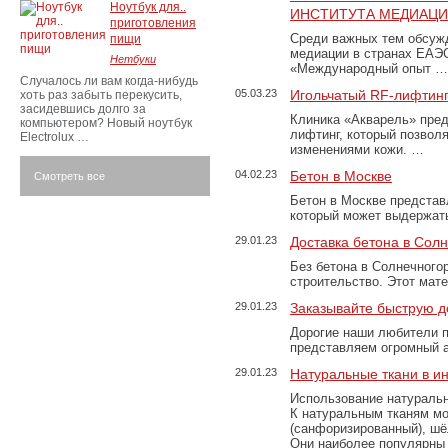
Ноутбук для..
ИНСТИТУТА МЕДИАЦИИ
приготовления
Среди важных тем обсуж
пищи
медиации в странах ЕАЭ
Нетбуки
«Международный опыт …
Случалось ли вам когда-нибудь
05.03.23
Игольчатый RF-лифтинг
хоть раз забыть перекусить,
засидевшись долго за
Клиника «Акварель» пред
компьютером? Новый ноутбук
лифтинг, который позвол
Electrolux …
изменениями кожи. …
04.02.23
Бетон в Москве
Смотреть все
Бетон в Москве представ
который может выдержать
29.01.23
Доставка бетона в Сол
Без бетона в Солнечного
строительство. Этот мат
29.01.23
Заказывайте быструю д
Дорогие наши любители 
представляем огромный а
29.01.23
Натуральные ткани в и
Использование натуральн
К натуральным тканям мо
(санфоризированный), шёл
Они наиболее популярны 