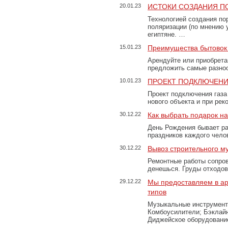
20.01.23
ИСТОКИ СОЗДАНИЯ П
Технологией создания по
поляризации (по мнению 
египтяне. …
15.01.23
Преимущества бытовок 
Арендуйте или приобретай
предложить самые разно
10.01.23
ПРОЕКТ ПОДКЛЮЧЕНИ
Проект подключения газа
нового объекта и при рек
30.12.22
Как выбрать подарок н
День Рождения бывает ра
праздников каждого чело
30.12.22
Вывоз строительного м
Ремонтные работы сопров
денешься. Груды отходо
29.12.22
Мы предоставляем в ар
типов
Музыкальные инструменты
Комбоусилители; Бэклай
Диджейское оборудование