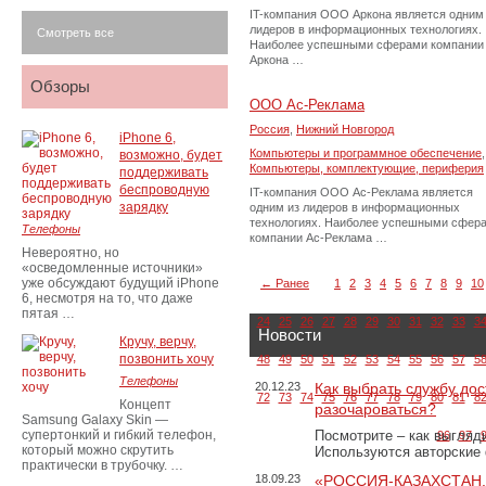
IT-компания ООО Аркона является одним
лидеров в информационных технологиях.
Смотреть все
Наиболее успешными сферами компании
Аркона …
Обзоры
ООО Ас-Реклама
Россия
,
Нижний Новгород
iPhone 6,
Компьютеры и программное обеспечение
,
возможно, будет
Компьютеры, комплектующие, периферия
поддерживать
беспроводную
IT-компания ООО Ас-Реклама является
зарядку
одним из лидеров в информационных
технологиях. Наиболее успешными сфер
Телефоны
компании Ас-Реклама …
Невероятно, но
«осведомленные источники»
уже обсуждают будущий iPhone
← Ранее
1
2
3
4
5
6
7
8
9
10
6, несмотря на то, что даже
пятая …
24
25
26
27
28
29
30
31
32
33
3
Новости
Кручу, верчу,
позвонить хочу
48
49
50
51
52
53
54
55
56
57
5
Телефоны
20.12.23
Как выбрать службу дос
72
73
74
75
76
77
78
79
80
81
8
Концепт
разочароваться?
Samsung Galaxy Skin —
супертонкий и гибкий телефон,
Посмотрите – как выгляд
96
97
который можно скрутить
Используются авторские
практически в трубочку. …
18.09.23
«РОССИЯ-КАЗАХСТАН