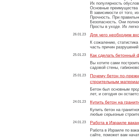
Их популярность обусловл
Основные преимущества
В зависимости от того, и
Прочность. При правильно
Безопасность. Они полно
Просты в уходе. Их легк
26.01.23
Для чего необходим вх
К сожалению, статистика
часть причин разрушений
25.01.23
Как сделать бетонный 
Вы хотите сами построит
садовой стены, габионов
25.01.23
Почему бетон по-преж
строительным материа
Бетон был основным прод
лет, и сегодня он остае
24.01.23
Купить бетон на грани
Купить бетон на гранитно
любые серьезные строит
24.01.23
Работа в Израиле вака
Работа в Израиле по вак
сайте, поможет вам нача