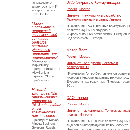
ЗАО Открытые Коммуникации
генерального
директора по ИТ-
Россия
,
Москва
инфраструктуре,
ГК CUSTIS
Интернет - технологии и разработки
,
Телекоммуникации и связь. Интернет
Мария
IT-компания ЗАО Открытые Коммуникаци
Соловьева: "В
является одним из лидеров в
непростой
информационных технологиях. Ежедневн
экономической
над развитием IT-сферы …
ситуации
большое
внимание
уделяется
Алтер-Вест
оперативному
Россия
,
Москва
планированию"
Менеджер по
Интернет - web-дизайн
,
Реклама и
маркетингу,
полиграфия. Pr
Представительство
ViewSonic в
IT-компания Алтер-Вест является одним и
странах СНГ и
лидеров в информационных технологиях.
Прибалтики
Ежедневно над развитием IT-сферы трудя
30 …
Никоалй
Дмитриев: "Мы
оптимистично
ЗАО Танаис
смотрим на
Россия
,
Москва
2015 год и видим
в нем
Интернет - мультимедиа
,
Телекоммуникац
возможности
и связь. Интернет
для развития"
Президент, Konica
IT-компания ЗАО Танаис является одним 
Minolta Business
лидеров в информационных технологиях.
Solutions Russia
Наиболее успешными сферами компании