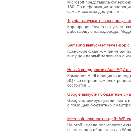
Microsoft представила супербю
130. По информации корпораци
самым «самым доступным …
Toyota выпускает свою первую 
Корпорация Toyota выпускает с
работающую на водороде. Модель
Samsung выпускает телевизор 
Южнокорейская компания Samsun
выпущен первый телевизор с из
Новый внедорожник Audi SQ7 по
Компания Audi официально подт
SQ7 со встроенным электронным
состоится …
Google выпустит бюджетные сма
Google планирует увеличивать 
с помощью бюджетных смартфон
Microsoft начинает апдейт WP-
На этой неделе пользователи с
возможность обновиться до Win