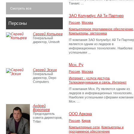
Танаис …
Смотреть все
ЗАО Колумбус Ай Ти Партнер
Персоны
Россия
,
Москва
Компьютерное программное обеспечение
,
Компьютеры, оргтехника
Сергей Котырев
Генеральный
IT-компания ЗАО Колумбус Ай Ти Партне
директор, Umisoft
является одним из лидеров в
информационных технологиях. Наиболее
успешными …
Мсн. Ру
Сергей Эскин
Россия
,
Москва
Генеральный
директор, Depo
Интернет - услуги доступа
,
Computers
Телекоммуникации и связь. Интернет
IT-компания Мсн. Ру является одним из
лидеров в информационных технологиях.
Наиболее успешными сферами компании
Мсн. …
Андрей
Воропаев
ООО Аркона
Председатель
совета директоров,
Россия
,
Киров
Trilan
Компьютерные сети
,
Компьютеры и
программное обеспечение