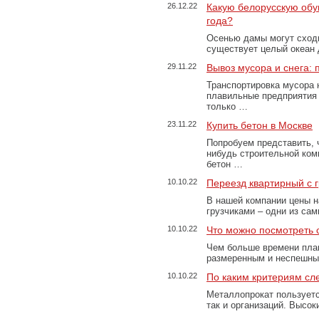
26.12.22
Какую белорусскую обу
года?
Осенью дамы могут сходи
существует целый океан
29.11.22
Вывоз мусора и снега:
Транспортировка мусора 
плавильные предприятия 
только …
23.11.22
Купить бетон в Москве
Попробуем представить, 
нибудь строительной ком
бетон …
10.10.22
Переезд квартирный с 
В нашей компании цены н
грузчиками – одни из са
10.10.22
Что можно посмотреть с
Чем больше времени план
размеренным и неспешны
10.10.22
По каким критериям сл
Металлопрокат пользуетс
так и организаций. Высо