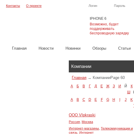
Контакты
О проекте
Логин
Пароль
IPHONE 6
Возможно, будет
поддерживать
беспроводную зарядку
Главная
Новости
Новинки
Обзоры
Cтатьи
Каталог
Компании
Главная
→
Компании
Page 60
А
Б
В
Г
Д
Е
Ж
З
И
Й
К
Ш
A
B
C
D
E
F
G
H
I
J
K
ООО VIpkraski
Россия
,
Москва
Интернет-магазины
,
Телекоммуникации и
связь. Интернет