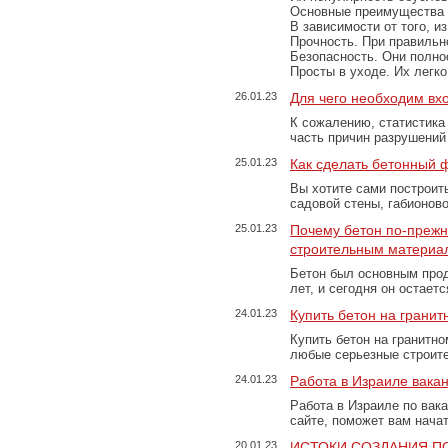
Основные преимущества
В зависимости от того, и
Прочность. При правильно
Безопасность. Они полно
Просты в уходе. Их легк
26.01.23
Для чего необходим вх
К сожалению, статистика
часть причин разрушений
25.01.23
Как сделать бетонный 
Вы хотите сами построит
садовой стены, габионов
25.01.23
Почему бетон по-преж
строительным материа
Бетон был основным прод
лет, и сегодня он остае
24.01.23
Купить бетон на грани
Купить бетон на гранитно
любые серьезные строит
24.01.23
Работа в Израиле вака
Работа в Израиле по вак
сайте, поможет вам нача
20.01.23
ИСТОКИ СОЗДАНИЯ П