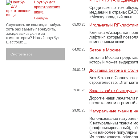
ИНСТИТУТА МЕДИАЦИИ
Ноутбук для..
приготовления
Среди важных тем обсуж
пищи
медиации в странах ЕАЭ
«Международный опыт …
Нетбуки
05.03.23
Игольчатый RF-лифтинг
Случалось ли вам когда-нибудь
хоть раз забыть перекусить,
Клиника «Акварель» пред
засидевшись долго за
лифтинг, который позвол
компьютером? Новый ноутбук
изменениями кожи. …
Electrolux …
04.02.23
Бетон в Москве
Смотреть все
Бетон в Москве представ
который может выдержать
29.01.23
Доставка бетона в Сол
Без бетона в Солнечного
строительство. Этот мат
29.01.23
Заказывайте быструю д
Дорогие наши любители 
представляем огромный а
29.01.23
Натуральные ткани в и
Использование натуральн
К натуральным тканям мо
(санфоризированный), шёл
Они наиболее популярны 
Их популярность обусловл