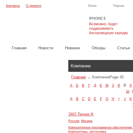
Контакты
О проекте
Логин
Пароль
IPHONE 6
Возможно, будет
поддерживать
беспроводную зарядку
Главная
Новости
Новинки
Обзоры
Cтатьи
Каталог
Компании
Главная
→
Компании
Page 45
А
Б
В
Г
Д
Е
Ж
З
И
Й
К
Ш
A
B
C
D
E
F
G
H
I
J
K
ЗАО Технос-К
Россия
,
Москва
Компьютерное программное обеспечение
,
Компьютеры, оргтехника