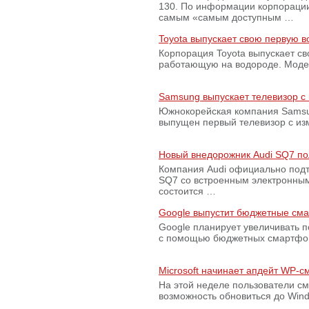
130. По информации корпораци
самым «самым доступным …
Toyota выпускает свою первую 
Корпорация Toyota выпускает с
работающую на водороде. Модель
Samsung выпускает телевизор 
Южнокорейская компания Samsun
выпущен первый телевизор с из
Новый внедорожник Audi SQ7 по
Компания Audi официально подт
SQ7 со встроенным электронным
состоится …
Google выпустит бюджетные сма
Google планирует увеличивать 
с помощью бюджетных смартфон
Microsoft начинает апдейт WP-
На этой неделе пользователи с
возможность обновиться до Win