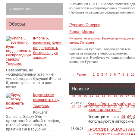
IT-компания ООО 10 Баллов является од
из лидеров в информационных технология
Смотреть все
Наиболее успешными сферами компании
Обзоры
Русские Галереи
Россия
,
Москва
iPhone 6,
Интернет-магазины
,
Телекоммуникации и
связь. Интернет
возможно, будет
поддерживать
IT-компания Русские Галереи является
беспроводную
одним из лидеров в информационных
зарядку
технологиях. Наиболее успешными сфер
компании Русские …
Телефоны
Невероятно, но
«осведомленные источники»
← Ранее
1
2
3
4
5
6
7
8
9
10
уже обсуждают будущий iPhone
6, несмотря на то, что даже
24
25
26
27
28
29
30
31
32
33
3
пятая …
Новости
Кручу, верчу,
48
49
50
51
52
53
54
55
56
57
5
позвонить хочу
20.12.23
Как выбрать службу дос
Телефоны
72
73
74
75
76
77
78
79
80
81
8
разочароваться?
Концепт
Samsung Galaxy Skin —
Посмотрите – как выгляд
96
97
супертонкий и гибкий телефон,
Используются авторские
который можно скрутить
18.09.23
«РОССИЯ-КАЗАХСТАН
практически в трубочку. …