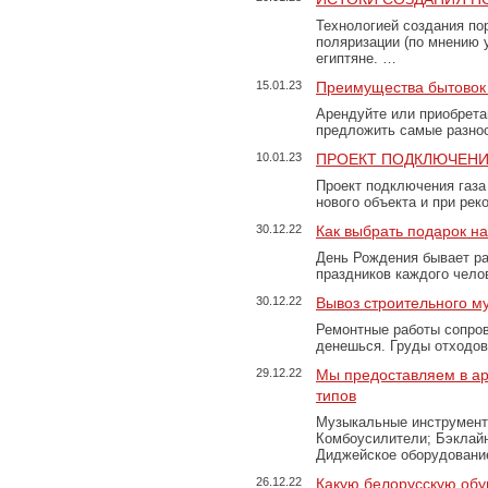
Технологией создания по
поляризации (по мнению 
египтяне. …
15.01.23
Преимущества бытовок 
Арендуйте или приобретай
предложить самые разно
10.01.23
ПРОЕКТ ПОДКЛЮЧЕНИ
Проект подключения газа
нового объекта и при рек
30.12.22
Как выбрать подарок н
День Рождения бывает ра
праздников каждого чело
30.12.22
Вывоз строительного м
Ремонтные работы сопров
денешься. Груды отходо
29.12.22
Мы предоставляем в ар
типов
Музыкальные инструменты
Комбоусилители; Бэклай
Диджейское оборудование
26.12.22
Какую белорусскую обу