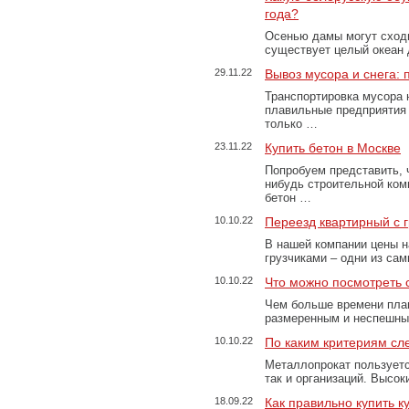
года?
Осенью дамы могут сходи
существует целый океан
29.11.22
Вывоз мусора и снега:
Транспортировка мусора 
плавильные предприятия 
только …
23.11.22
Купить бетон в Москве
Попробуем представить, 
нибудь строительной ком
бетон …
10.10.22
Переезд квартирный с 
В нашей компании цены н
грузчиками – одни из са
10.10.22
Что можно посмотреть с
Чем больше времени план
размеренным и неспешны
10.10.22
По каким критериям сл
Металлопрокат пользуетс
так и организаций. Высо
18.09.22
Как правильно купить к