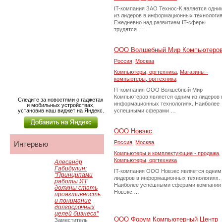
IT-компания ЗАО Технос-К является одни
из лидеров в информационных технология
Ежедневно над развитием IT-сферы
трудятся …
ООО Волшебный Мир Компьютеро
Россия
,
Москва
Компьютеры, оргтехника
,
Магазины -
компьютеры, оргтехника
IT-компания ООО Волшебный Мир
Компьютеров является одним из лидеров 
Следите за новостями о гаджетах
информационных технологиях. Наиболее
и мобильных устройствах,
установив наш виджет на Яндекс.
успешными сферами …
OOO Новэкс
Россия
,
Москва
Интервью
Компьютеры и комплектующие - продажа
,
Компьютеры, оргтехника
Алесандр
Габидулин:
IT-компания OOO Новэкс является одним
"Принципами
лидеров в информационных технологиях.
работы ИТ
Наиболее успешными сферами компании
должны стать
Новэкс …
проактивность
и понимание
долгосрочных
целей бизнеса"
ООО Форум Компьютерный Центр
Заместитель