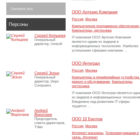
Смотреть все
ООО Артезио Компания
Россия
,
Москва
Персоны
Компьютерное программное обеспечение
,
Компьютеры, оргтехника
Сергей Котырев
IT-компания ООО Артезио Компания
Генеральный
является одним из лидеров в
директор, Umisoft
информационных технологиях. Наиболее
успешными сферами компании …
ООО Интеграл
Россия
,
Москва
Сергей Эскин
Генеральный
Компьютеры и периферийные устройства 
директор, Depo
ремонт и обслуживание
,
Компьютеры,
Computers
оргтехника
IT-компания ООО Интеграл является одн
из лидеров в информационных технология
Ежедневно над развитием IT-сферы
трудятся …
Андрей
Воропаев
ООО 10 Баллов
Председатель
совета директоров,
Россия
,
Москва
Trilan
Интернет-магазины
,
Телекоммуникации и
связь. Интернет