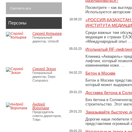
разочароваться?
Посмотрите – как выгляд
Смотреть все
Используются авторские
18.09.23
«РОССИЯ-КАЗАХСТАН
Персоны
ИНСТИТУТА МЕДИАЦИИ
Среди важных тем обсуж
Сергей Котырев
медиации в странах ЕАЭ
Генеральный
«Международный опыт …
директор, Umisoft
05.03.23
Игольчатый RF-лифтинг
Клиника «Акварель» пред
лифтинг, который позвол
изменениями кожи. …
Сергей Эскин
04.02.23
Бетон в Москве
Генеральный
директор, Depo
Бетон в Москве представ
Computers
который может выдержать
29.01.23
Доставка бетона в Сол
Без бетона в Солнечного
строительство. Этот мат
Андрей
Воропаев
29.01.23
Заказывайте быструю д
Председатель
совета директоров,
Дорогие наши любители 
Trilan
представляем огромный а
29.01.23
Натуральные ткани в и