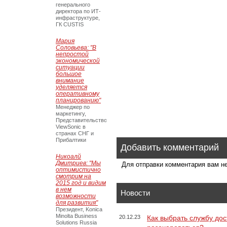
генерального
директора по ИТ-
инфраструктуре,
ГК CUSTIS
Мария
Соловьева: "В
непростой
экономической
ситуации
большое
внимание
уделяется
оперативному
планированию"
Менеджер по
маркетингу,
Представительство
ViewSonic в
странах СНГ и
Прибалтики
Добавить комментарий
Никоалй
Дмитриев: "Мы
Для отправки комментария вам 
оптимистично
смотрим на
2015 год и видим
в нем
Новости
возможности
для развития"
Президент, Konica
Minolta Business
20.12.23
Как выбрать службу дос
Solutions Russia