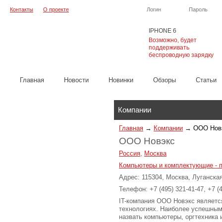
Контакты
О проекте
Логин
Пароль
IPHONE 6
Возможно, будет
поддерживать
беспроводную зарядку
Главная
Новости
Новинки
Обзоры
Cтатьи
Каталог
Компании
Главная
→
Компании
→
OOO Нов
OOO Новэкс
Россия
,
Москва
Компьютеры и комплектующие - 
Адрес: 115304, Москва, Луганская
Телефон: +7 (495) 321-41-47, +7 (
IT-компания OOO Новэкс являетс
технологиях. Наиболее успешны
назвать компьютеры, оргтехника