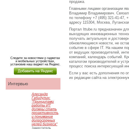
продажа.
Главными лицами организации яв
Владимир Владимирович. Связат
по телефону +7 (495) 321-41-47, 
адресу 115304, Москва, Луганская
Портал Ittube.ru предназначен для
выходящих инновационных технол
получать актуальную и достове
обновляющиеся новости, не оста
событие в сфере IT. На нашем по
от ведущих производителей, инт
компаний, календарь событий. Кро
Следите за новостями о гаджетах
и мобильных устройствах,
каталогом производителей и устр
установив наш виджет на Яндекс.
процесс поиска интересующей ин
Если у вас есть дополнения по о
их редакции сайта на электронную 
Интервью
Алесандр
Габидулин:
"Принципами
работы ИТ
должны стать
проактивность
и понимание
долгосрочных
целей бизнеса"
Заместитель