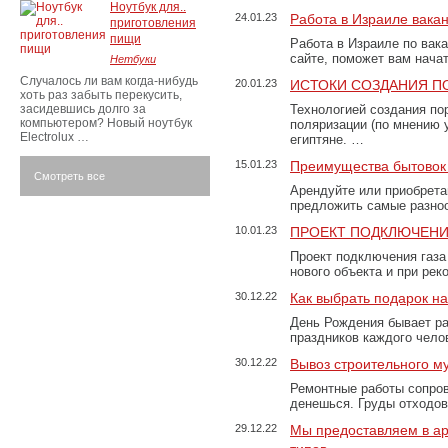
Ноутбук для..
24.01.23
Работа в Израиле вака
приготовления
пищи
Работа в Израиле по вак
сайте, поможет вам нача
Нетбуки
Случалось ли вам когда-нибудь
20.01.23
ИСТОКИ СОЗДАНИЯ П
хоть раз забыть перекусить,
засидевшись долго за
Технологией создания по
компьютером? Новый ноутбук
поляризации (по мнению 
Electrolux …
египтяне. …
15.01.23
Преимущества бытовок 
Смотреть все
Арендуйте или приобретай
предложить самые разно
10.01.23
ПРОЕКТ ПОДКЛЮЧЕНИ
Проект подключения газа
нового объекта и при рек
30.12.22
Как выбрать подарок н
День Рождения бывает ра
праздников каждого чело
30.12.22
Вывоз строительного м
Ремонтные работы сопров
денешься. Груды отходо
29.12.22
Мы предоставляем в ар