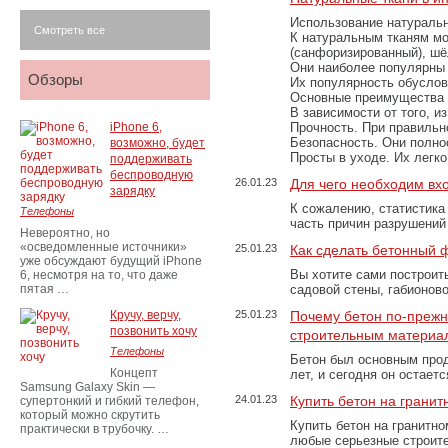
Использование натуральн
Смотреть все
К натуральным тканям мо
(санфоризированный), шёл
Они наиболее популярны 
Обзоры
Их популярность обусловл
Основные преимущества
В зависимости от того, и
iPhone 6,
Прочность. При правильно
Безопасность. Они полно
возможно, будет
Просты в уходе. Их легк
поддерживать
беспроводную
26.01.23
Для чего необходим вх
зарядку
К сожалению, статистика
Телефоны
часть причин разрушений
Невероятно, но
«осведомленные источники»
25.01.23
Как сделать бетонный 
уже обсуждают будущий iPhone
Вы хотите сами построит
6, несмотря на то, что даже
пятая …
садовой стены, габионов
Кручу, верчу,
25.01.23
Почему бетон по-преж
позвонить хочу
строительным материа
Телефоны
Бетон был основным прод
Концепт
лет, и сегодня он остае
Samsung Galaxy Skin —
24.01.23
Купить бетон на грани
супертонкий и гибкий телефон,
который можно скрутить
Купить бетон на гранитно
практически в трубочку. …
любые серьезные строит