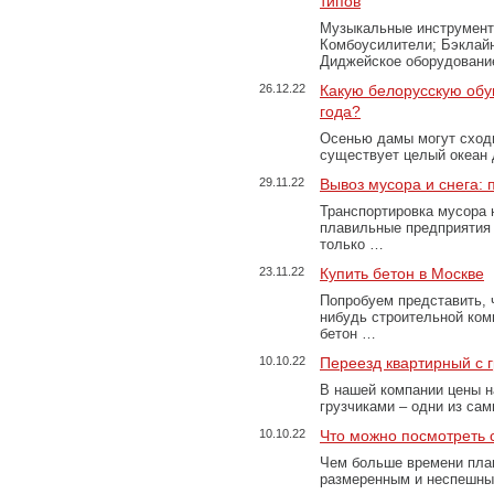
типов
Музыкальные инструменты
Комбоусилители; Бэклай
Диджейское оборудование
26.12.22
Какую белорусскую обу
года?
Осенью дамы могут сходи
существует целый океан
29.11.22
Вывоз мусора и снега:
Транспортировка мусора 
плавильные предприятия 
только …
23.11.22
Купить бетон в Москве
Попробуем представить, 
нибудь строительной ком
бетон …
10.10.22
Переезд квартирный с 
В нашей компании цены н
грузчиками – одни из са
10.10.22
Что можно посмотреть с
Чем больше времени план
размеренным и неспешны