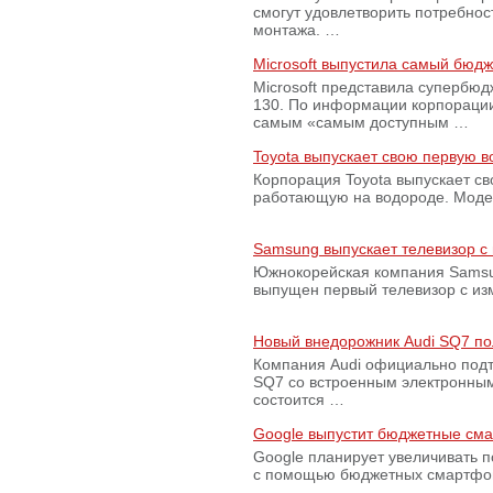
смогут удовлетворить потребно
монтажа. …
Microsoft выпустила самый бюд
Microsoft представила супербю
130. По информации корпораци
самым «самым доступным …
Toyota выпускает свою первую 
Корпорация Toyota выпускает с
работающую на водороде. Модель
Samsung выпускает телевизор 
Южнокорейская компания Samsun
выпущен первый телевизор с из
Новый внедорожник Audi SQ7 по
Компания Audi официально подт
SQ7 со встроенным электронным
состоится …
Google выпустит бюджетные сма
Google планирует увеличивать 
с помощью бюджетных смартфон