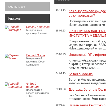
Смотреть все
20.12.23
Как выбрать службу дос
разочароваться?
Персоны
Посмотрите – как выгляд
Используются авторские
Сергей Котырев
Генеральный
18.09.23
«РОССИЯ-КАЗАХСТАН
директор, Umisoft
ИНСТИТУТА МЕДИАЦИИ
Среди важных тем обсуж
медиации в странах ЕАЭ
«Международный опыт …
05.03.23
Игольчатый RF-лифтинг
Сергей Эскин
Генеральный
Клиника «Акварель» пред
директор, Depo
лифтинг, который позвол
Computers
изменениями кожи. …
04.02.23
Бетон в Москве
Бетон в Москве представ
который может выдержать
Андрей
Воропаев
29.01.23
Доставка бетона в Сол
Председатель
совета директоров,
Без бетона в Солнечного
Trilan
строительство. Этот мат
29.01.23
Заказывайте быструю д