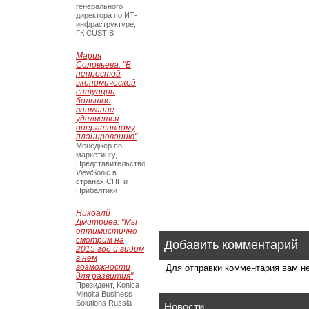
генерального
директора по ИТ-
инфраструктуре,
ГК CUSTIS
Мария
Соловьева: "В
непростой
экономической
ситуации
большое
внимание
уделяется
оперативному
планированию"
Менеджер по
маркетингу,
Представительство
ViewSonic в
странах СНГ и
Прибалтики
Никоалй
Дмитриев: "Мы
оптимистично
смотрим на
Добавить комментарий
2015 год и видим
в нем
возможности
Для отправки комментария вам 
для развития"
Президент, Konica
Minolta Business
Solutions Russia
Новости