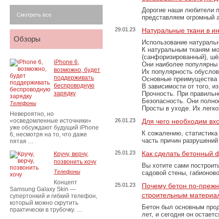
Дорогие наши любители 
Смотреть все
представляем огромный а
29.01.23
Натуральные ткани в и
Обзоры
Использование натуральн
К натуральным тканям мо
(санфоризированный), шёл
iPhone 6,
Они наиболее популярны 
возможно, будет
Их популярность обусловл
поддерживать
Основные преимущества
беспроводную
В зависимости от того, и
зарядку
Прочность. При правильно
Безопасность. Они полно
Телефоны
Просты в уходе. Их легк
Невероятно, но
«осведомленные источники»
26.01.23
Для чего необходим вх
уже обсуждают будущий iPhone
К сожалению, статистика
6, несмотря на то, что даже
часть причин разрушений
пятая …
25.01.23
Как сделать бетонный 
Кручу, верчу,
позвонить хочу
Вы хотите сами построит
Телефоны
садовой стены, габионов
Концепт
25.01.23
Почему бетон по-преж
Samsung Galaxy Skin —
строительным материа
супертонкий и гибкий телефон,
который можно скрутить
Бетон был основным прод
практически в трубочку. …
лет, и сегодня он остае