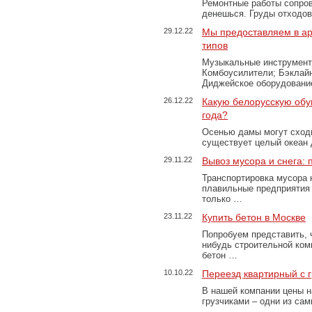
Ремонтные работы сопров
денешься. Груды отходо
29.12.22
Мы предоставляем в ар
типов
Музыкальные инструменты
Комбоусилители; Бэклай
Диджейское оборудование
26.12.22
Какую белорусскую обу
года?
Осенью дамы могут сходи
существует целый океан
29.11.22
Вывоз мусора и снега:
Транспортировка мусора 
плавильные предприятия 
только …
23.11.22
Купить бетон в Москве
Попробуем представить, 
нибудь строительной ком
бетон …
10.10.22
Переезд квартирный с 
В нашей компании цены н
грузчиками – одни из са