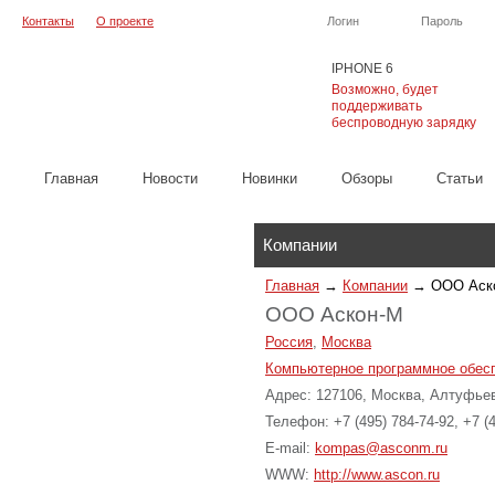
Контакты
О проекте
Логин
Пароль
IPHONE 6
Возможно, будет
поддерживать
беспроводную зарядку
Главная
Новости
Новинки
Обзоры
Cтатьи
Каталог
Компании
Главная
→
Компании
→
ООО Аск
ООО Аскон-М
Россия
,
Москва
Компьютерное программное обес
Адрес: 127106, Москва, Алтуфьев
Телефон: +7 (495) 784-74-92, +7 (4
E-mail:
kompas@asconm.ru
WWW:
http://www.ascon.ru