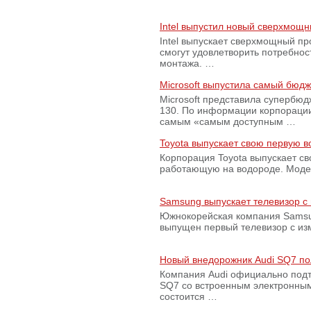
Intel выпустил новый сверхмощн
Intel выпускает сверхмощный пр
смогут удовлетворить потребно
монтажа. …
Microsoft выпустила самый бюд
Microsoft представила супербю
130. По информации корпораци
самым «самым доступным …
Toyota выпускает свою первую 
Корпорация Toyota выпускает с
работающую на водороде. Модель
Samsung выпускает телевизор 
Южнокорейская компания Samsun
выпущен первый телевизор с из
Новый внедорожник Audi SQ7 по
Компания Audi официально подт
SQ7 со встроенным электронным
состоится …