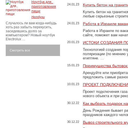
Ноутбук для..
24.01.23
Купить бетон на грани
приготовления
пищи
Купить бетон на гранитно
любые серьезные строит
Нетбуки
Случалось ли вам когда-нибудь
24.01.23
Работа в Израиле вака
хоть раз забыть перекусить,
Работа в Израиле по вак
засидевшись долго за
сайте, поможет вам нача
компьютером? Новый ноутбук
Electrolux …
20.01.23
ИСТОКИ СОЗДАНИЯ П
Технологией создания по
Смотреть все
поляризации (по мнению 
египтяне. …
15.01.23
Преимущества бытовок 
Арендуйте или приобретай
предложить самые разно
10.01.23
ПРОЕКТ ПОДКЛЮЧЕНИ
Проект подключения газа
нового объекта и при рек
30.12.22
Как выбрать подарок н
День Рождения бывает ра
праздников каждого чело
30.12.22
Вывоз строительного м