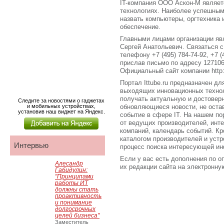
IT-компания ООО Аскон-М являет
технологиях. Наиболее успешны
назвать компьютеры, оргтехника
обеспечение.
Главными лицами организации яв
Сергей Анатольевич. Связаться 
телефону +7 (495) 784-74-92, +7 (4
прислав письмо по адресу 127106
Официальный сайт компании http:
Портал Ittube.ru предназначен для
выходящих инновационных технол
получать актуальную и достове
Следите за новостями о гаджетах
и мобильных устройствах,
обновляющиеся новости, не оста
установив наш виджет на Яндекс.
событие в сфере IT. На нашем по
от ведущих производителей, инт
компаний, календарь событий. Кро
каталогом производителей и устр
Интервью
процесс поиска интересующей ин
Если у вас есть дополнения по о
Алесандр
их редакции сайта на электронную 
Габидулин:
"Принципами
работы ИТ
должны стать
проактивность
и понимание
долгосрочных
целей бизнеса"
Заместитель