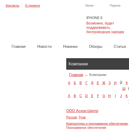
Контакты
О проекте
Логин
Пароль
IPHONE 6
Возможно, будет
поддерживать
беспроводную зарядку
Главная
Новости
Новинки
Обзоры
Cтатьи
Каталог
Компании
Главная
→
Компании
А
Б
В
Г
Д
Е
Ж
З
И
Й
К
Ш
A
B
C
D
E
F
G
H
I
J
K
ООО Аскон-Центр
Россия
,
Тула
Компьютеры и программное обеспечение
,
Программное обеспечение