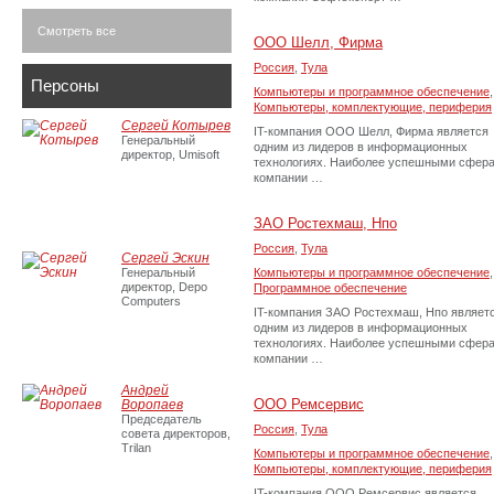
Смотреть все
ООО Шелл, Фирма
Россия
,
Тула
Персоны
Компьютеры и программное обеспечение
,
Компьютеры, комплектующие, периферия
Сергей Котырев
IT-компания ООО Шелл, Фирма является
Генеральный
одним из лидеров в информационных
директор, Umisoft
технологиях. Наиболее успешными сфер
компании …
ЗАО Ростехмаш, Нпо
Россия
,
Тула
Сергей Эскин
Генеральный
Компьютеры и программное обеспечение
,
директор, Depo
Программное обеспечение
Computers
IT-компания ЗАО Ростехмаш, Нпо являет
одним из лидеров в информационных
технологиях. Наиболее успешными сфер
компании …
Андрей
ООО Ремсервис
Воропаев
Председатель
Россия
,
Тула
совета директоров,
Trilan
Компьютеры и программное обеспечение
,
Компьютеры, комплектующие, периферия
IT-компания ООО Ремсервис является