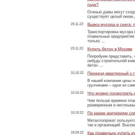
года?
Осенью дамы могут сходи
существует целый океан
29.11.22
Вывоз мусора и снега:
Транспортировка мусора 
плавильные предприятия 
только …
23.11.22
Купить бетон в Москве
Попробуем представить, 
нибудь строительной ком
бетон …
10.10.22
Переезд квартирный с 
В нашей компании цены н
грузчиками – одни из са
10.10.22
Что можно посмотреть с
Чем больше времени план
размеренным и неспешны
10.10.22
По каким критериям сл
Металлопрокат пользуетс
так и организаций. Высо
18.09.22
Как правильно купить к