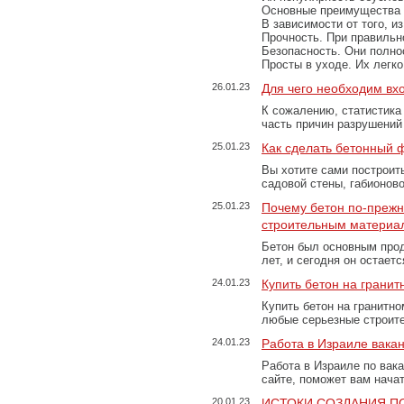
Основные преимущества
В зависимости от того, и
Прочность. При правильно
Безопасность. Они полно
Просты в уходе. Их легк
26.01.23
Для чего необходим вх
К сожалению, статистика
часть причин разрушений
25.01.23
Как сделать бетонный 
Вы хотите сами построит
садовой стены, габионов
25.01.23
Почему бетон по-преж
строительным материа
Бетон был основным прод
лет, и сегодня он остае
24.01.23
Купить бетон на грани
Купить бетон на гранитно
любые серьезные строит
24.01.23
Работа в Израиле вака
Работа в Израиле по вак
сайте, поможет вам нача
20.01.23
ИСТОКИ СОЗДАНИЯ П