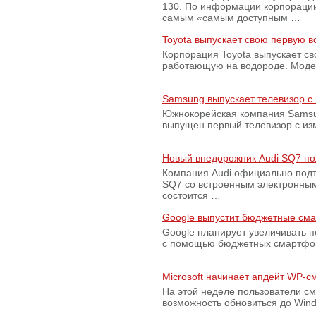
130. По информации корпораци
самым «самым доступным …
Toyota выпускает свою первую 
Корпорация Toyota выпускает с
работающую на водороде. Модель
Samsung выпускает телевизор 
Южнокорейская компания Samsun
выпущен первый телевизор с из
Новый внедорожник Audi SQ7 по
Компания Audi официально подт
SQ7 со встроенным электронным
состоится …
Google выпустит бюджетные сма
Google планирует увеличивать 
с помощью бюджетных смартфон
Microsoft начинает апдейт WP-
На этой неделе пользователи с
возможность обновиться до Win