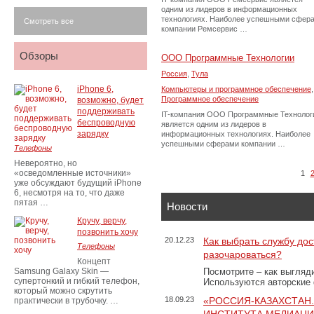
одним из лидеров в информационных
технологиях. Наиболее успешными сфер
Смотреть все
компании Ремсервис …
Обзоры
ООО Программные Технологии
Россия
,
Тула
iPhone 6,
Компьютеры и программное обеспечение
,
Программное обеспечение
возможно, будет
поддерживать
IT-компания ООО Программные Технолог
беспроводную
является одним из лидеров в
зарядку
информационных технологиях. Наиболее
успешными сферами компании …
Телефоны
Невероятно, но
«осведомленные источники»
1
уже обсуждают будущий iPhone
6, несмотря на то, что даже
пятая …
Новости
Кручу, верчу,
позвонить хочу
20.12.23
Как выбрать службу дос
Телефоны
разочароваться?
Концепт
Samsung Galaxy Skin —
Посмотрите – как выгляд
супертонкий и гибкий телефон,
Используются авторские
который можно скрутить
18.09.23
«РОССИЯ-КАЗАХСТАН
практически в трубочку. …