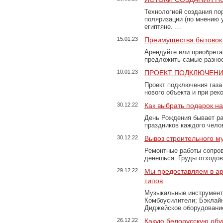
Технологией создания по
поляризации (по мнению 
египтяне. …
15.01.23
Преимущества бытовок 
Арендуйте или приобретай
предложить самые разно
10.01.23
ПРОЕКТ ПОДКЛЮЧЕНИ
Проект подключения газа
нового объекта и при рек
30.12.22
Как выбрать подарок н
День Рождения бывает ра
праздников каждого чело
30.12.22
Вывоз строительного м
Ремонтные работы сопров
денешься. Груды отходо
29.12.22
Мы предоставляем в ар
типов
Музыкальные инструменты
Комбоусилители; Бэклай
Диджейское оборудование
26.12.22
Какую белорусскую обу