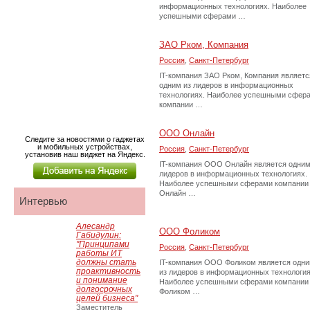
информационных технологиях. Наиболее
успешными сферами …
ЗАО Рком, Компания
Россия
,
Санкт-Петербург
IT-компания ЗАО Рком, Компания являетс
одним из лидеров в информационных
технологиях. Наиболее успешными сфер
компании …
ООО Онлайн
Следите за новостями о гаджетах
и мобильных устройствах,
Россия
,
Санкт-Петербург
установив наш виджет на Яндекс.
IT-компания ООО Онлайн является одним
лидеров в информационных технологиях.
Наиболее успешными сферами компании
Онлайн …
Интервью
Алесандр
ООО Фоликом
Габидулин:
"Принципами
Россия
,
Санкт-Петербург
работы ИТ
должны стать
IT-компания ООО Фоликом является одн
проактивность
из лидеров в информационных технология
и понимание
Наиболее успешными сферами компании
долгосрочных
Фоликом …
целей бизнеса"
Заместитель