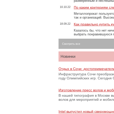
размеренным и неспешны
10.10.22
По каким критериям сл
Металлопрокат пользуетс
так и организаций. Высо
18.09.22
Как правильно купить к
Казалось бы, что нет нич
выбрать понравившуюся 
Смотреть все
Новинки
Отдых в Сочи: достопримечател
Инфраструктура Сочи преобрази
году Олимпийских игр. Сегодня
Изготовление пресс волов и мо
В нашей типография в Москве вы
волов для мероприятий и моби
Intel выпустил новый сверхмощн