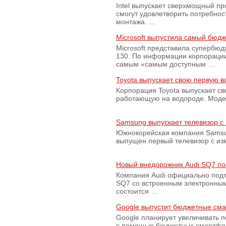
Intel выпускает сверхмощный пр
смогут удовлетворить потребно
монтажа. …
Microsoft выпустила самый бюд
Microsoft представила супербю
130. По информации корпораци
самым «самым доступным …
Toyota выпускает свою первую 
Корпорация Toyota выпускает с
работающую на водороде. Модель
Samsung выпускает телевизор 
Южнокорейская компания Samsun
выпущен первый телевизор с из
Новый внедорожник Audi SQ7 по
Компания Audi официально подт
SQ7 со встроенным электронным
состоится …
Google выпустит бюджетные сма
Google планирует увеличивать 
с помощью бюджетных смартфон