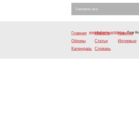
Смотреть все
www.boheme-artplay.ru
. Еще б
Главная
Новости
Новинки
Обзоры
Статьи
Интервью
Календарь
Словарь