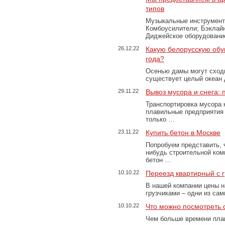
типов
Музыкальные инструменты
Комбоусилители; Бэклай
Диджейское оборудование
26.12.22
Какую белорусскую обу
года?
Осенью дамы могут сходи
существует целый океан
29.11.22
Вывоз мусора и снега:
Транспортировка мусора 
плавильные предприятия 
только …
23.11.22
Купить бетон в Москве
Попробуем представить, 
нибудь строительной ком
бетон …
10.10.22
Переезд квартирный с 
В нашей компании цены н
грузчиками – одни из са
10.10.22
Что можно посмотреть с
Чем больше времени план