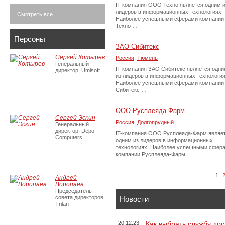
IT-компания ООО Техно является одним 
лидеров в информационных технологиях.
Смотреть все
Наиболее успешными сферами компании
Техно …
Персоны
ЗАО Сибитекс
Сергей Котырев
Россия
,
Тюмень
Генеральный
IT-компания ЗАО Сибитекс является одн
директор, Umisoft
из лидеров в информационных технология
Наиболее успешными сферами компании
Сибитекс …
ООО Русплеяда-Фарм
Сергей Эскин
Россия
,
Долгопрудный
Генеральный
директор, Depo
IT-компания ООО Русплеяда-Фарм являе
Computers
одним из лидеров в информационных
технологиях. Наиболее успешными сфер
компании Русплеяда-Фарм …
1
Андрей
Воропаев
Председатель
совета директоров,
Новости
Trilan
20.12.23
Как выбрать службу дос