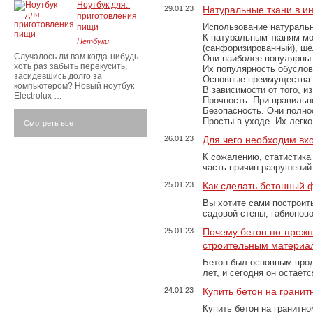
Ноутбук для..
29.01.23
Натуральные ткани в и
приготовления
Использование натуральн
пищи
К натуральным тканям мо
Нетбуки
(санфоризированный), шёл
Случалось ли вам когда-нибудь
Они наиболее популярны 
хоть раз забыть перекусить,
Их популярность обусловл
засидевшись долго за
Основные преимущества
компьютером? Новый ноутбук
В зависимости от того, и
Electrolux …
Прочность. При правильно
Безопасность. Они полно
Просты в уходе. Их легк
Смотреть все
26.01.23
Для чего необходим вх
К сожалению, статистика
часть причин разрушений
25.01.23
Как сделать бетонный 
Вы хотите сами построит
садовой стены, габионов
25.01.23
Почему бетон по-преж
строительным материа
Бетон был основным прод
лет, и сегодня он остае
24.01.23
Купить бетон на грани
Купить бетон на гранитно