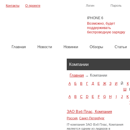
Контакты
О проекте
Логин
Пароль
IPHONE 6
Возможно, будет
поддерживать
беспроводную зарядку
Главная
Новости
Новинки
Обзоры
Cтатьи
Каталог
Компании
Главная
→
Компании
А
Б
В
Г
Д
Е
Ж
З
И
Й
К
Ш
A
B
C
D
E
F
G
H
I
J
K
ЗАО Вэб Плас, Компания
Россия
,
Санкт-Петербург
IT-компания ЗАО Вэб Плас, Компания
является одним из лидеров в