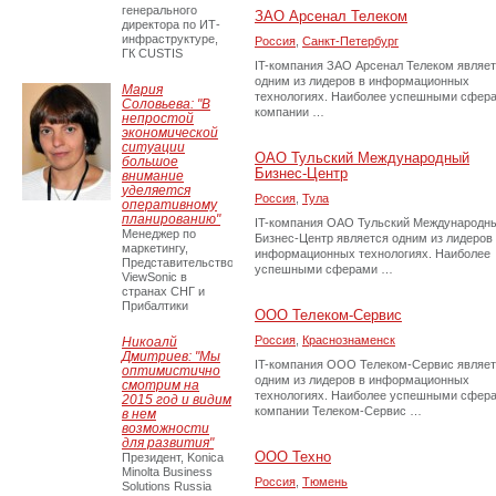
генерального
ЗАО Арсенал Телеком
директора по ИТ-
инфраструктуре,
Россия
,
Санкт-Петербург
ГК CUSTIS
IT-компания ЗАО Арсенал Телеком являе
одним из лидеров в информационных
Мария
технологиях. Наиболее успешными сфер
Соловьева: "В
компании …
непростой
экономической
ситуации
ОАО Тульский Международный
большое
Бизнес-Центр
внимание
уделяется
Россия
,
Тула
оперативному
планированию"
IT-компания ОАО Тульский Международн
Менеджер по
Бизнес-Центр является одним из лидеров
маркетингу,
информационных технологиях. Наиболее
Представительство
успешными сферами …
ViewSonic в
странах СНГ и
Прибалтики
ООО Телеком-Сервис
Россия
,
Краснознаменск
Никоалй
Дмитриев: "Мы
IT-компания ООО Телеком-Сервис являе
оптимистично
одним из лидеров в информационных
смотрим на
технологиях. Наиболее успешными сфер
2015 год и видим
компании Телеком-Сервис …
в нем
возможности
для развития"
ООО Техно
Президент, Konica
Minolta Business
Россия
,
Тюмень
Solutions Russia