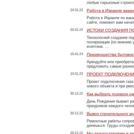
любые серьезные строит
24.01.23
Работа в Израиле вака
Работа в Израиле по вак
сайте, поможет вам нача
20.01.23
ИСТОКИ СОЗДАНИЯ П
Технологией создания по
поляризации (по мнению 
египтяне. …
15.01.23
Преимущества бытовок 
Арендуйте или приобретай
предложить самые разно
10.01.23
ПРОЕКТ ПОДКЛЮЧЕНИ
Проект подключения газа
нового объекта и при рек
30.12.22
Как выбрать подарок н
День Рождения бывает ра
праздников каждого чело
30.12.22
Вывоз строительного м
Ремонтные работы сопров
денешься. Груды отходо
29.12.22
Мы предоставляем в ар