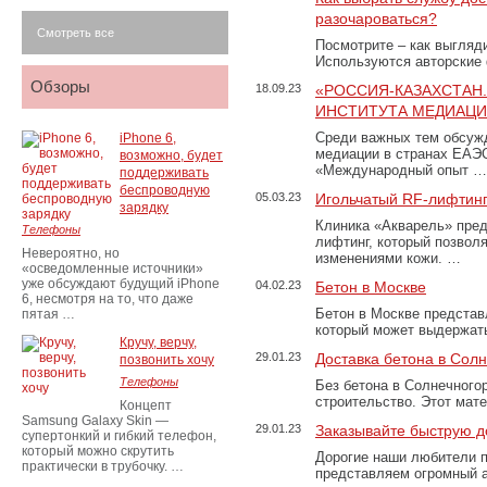
разочароваться?
Смотреть все
Посмотрите – как выгляд
Используются авторские
Обзоры
18.09.23
«РОССИЯ-КАЗАХСТАН
ИНСТИТУТА МЕДИАЦИИ
Среди важных тем обсуж
iPhone 6,
медиации в странах ЕАЭ
возможно, будет
«Международный опыт …
поддерживать
беспроводную
05.03.23
Игольчатый RF-лифтинг
зарядку
Клиника «Акварель» пред
Телефоны
лифтинг, который позвол
Невероятно, но
изменениями кожи. …
«осведомленные источники»
уже обсуждают будущий iPhone
04.02.23
Бетон в Москве
6, несмотря на то, что даже
Бетон в Москве представ
пятая …
который может выдержать
Кручу, верчу,
29.01.23
Доставка бетона в Сол
позвонить хочу
Телефоны
Без бетона в Солнечного
строительство. Этот мат
Концепт
Samsung Galaxy Skin —
29.01.23
Заказывайте быструю д
супертонкий и гибкий телефон,
который можно скрутить
Дорогие наши любители 
практически в трубочку. …
представляем огромный а