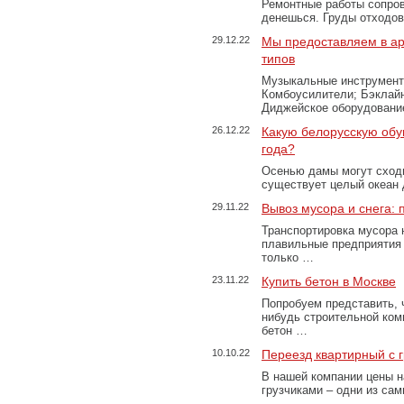
Ремонтные работы сопров
денешься. Груды отходо
29.12.22
Мы предоставляем в ар
типов
Музыкальные инструменты
Комбоусилители; Бэклай
Диджейское оборудование
26.12.22
Какую белорусскую обу
года?
Осенью дамы могут сходи
существует целый океан
29.11.22
Вывоз мусора и снега:
Транспортировка мусора 
плавильные предприятия 
только …
23.11.22
Купить бетон в Москве
Попробуем представить, 
нибудь строительной ком
бетон …
10.10.22
Переезд квартирный с 
В нашей компании цены н
грузчиками – одни из са