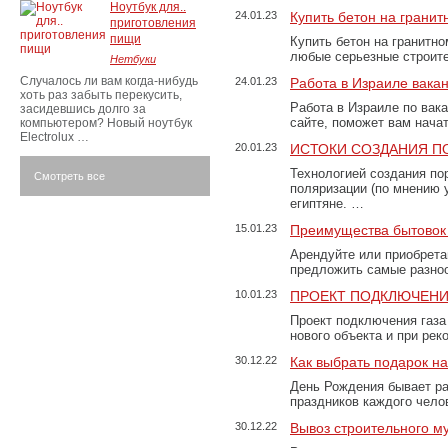
Ноутбук для..
24.01.23
Купить бетон на грани
приготовления
пищи
Купить бетон на гранитно
любые серьезные строит
Нетбуки
Случалось ли вам когда-нибудь
24.01.23
Работа в Израиле вака
хоть раз забыть перекусить,
Работа в Израиле по вак
засидевшись долго за
сайте, поможет вам нача
компьютером? Новый ноутбук
Electrolux …
20.01.23
ИСТОКИ СОЗДАНИЯ П
Технологией создания по
Смотреть все
поляризации (по мнению 
египтяне. …
15.01.23
Преимущества бытовок 
Арендуйте или приобретай
предложить самые разно
10.01.23
ПРОЕКТ ПОДКЛЮЧЕНИ
Проект подключения газа
нового объекта и при рек
30.12.22
Как выбрать подарок н
День Рождения бывает ра
праздников каждого чело
30.12.22
Вывоз строительного м