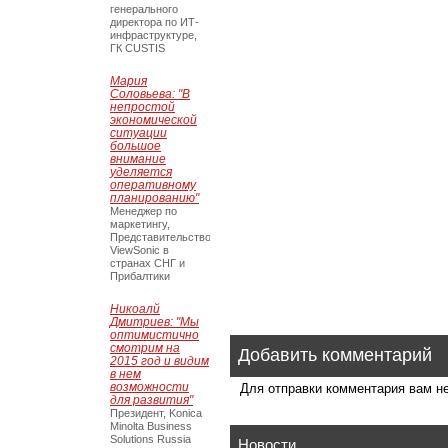
генерального
директора по ИТ-
инфраструктуре,
ГК CUSTIS
Мария
Соловьева: "В
непростой
экономической
ситуации
большое
внимание
уделяется
оперативному
планированию"
Менеджер по
маркетингу,
Представительство
ViewSonic в
странах СНГ и
Прибалтики
Никоалй
Дмитриев: "Мы
оптимистично
смотрим на
Добавить комментарий
2015 год и видим
в нем
возможности
Для отправки комментария вам 
для развития"
Президент, Konica
Minolta Business
Solutions Russia
Новости