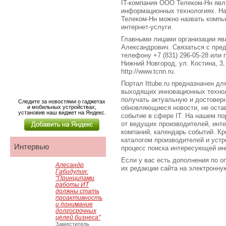
IT-компания ООО Телеком-Нн явл
информационных технологиях. Н
Телеком-Нн можно назвать компь
интернет-услуги.
Главными лицами организации яв
Александрович. Связаться с пре
телефону +7 (831) 296-05-28 или 
Нижний Новгород, ул. Костина, 3
http://www.tcnn.ru.
Портал Ittube.ru предназначен для
выходящих инновационных технол
получать актуальную и достове
Следите за новостями о гаджетах
и мобильных устройствах,
обновляющиеся новости, не оста
установив наш виджет на Яндекс.
событие в сфере IT. На нашем по
от ведущих производителей, инт
компаний, календарь событий. Кро
каталогом производителей и устр
Интервью
процесс поиска интересующей ин
Если у вас есть дополнения по о
Алесандр
их редакции сайта на электронную 
Габидулин:
"Принципами
работы ИТ
должны стать
проактивность
и понимание
долгосрочных
целей бизнеса"
Заместитель