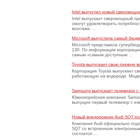
Intel выпустил новый сверхмощн
Intel выпускает сверхмощный пр
смогут удовлетворить потребно
монтажа. …
Microsoft выпустила самый бюд
Microsoft представила супербю
130. По информации корпораци
самым «самым доступным …
Toyota выпускает свою первую 
Корпорация Toyota выпускает с
работающую на водороде. Модель
Samsung выпускает телевизор 
Южнокорейская компания Samsun
выпущен первый телевизор с из
Новый внедорожник Audi SQ7 по
Компания Audi официально подт
SQ7 со встроенным электронным
состоится …