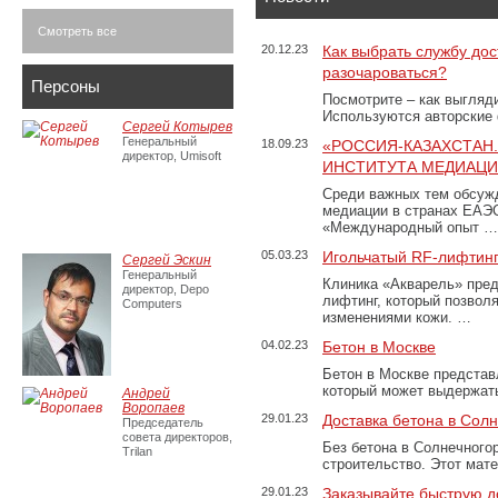
Смотреть все
20.12.23
Как выбрать службу дос
разочароваться?
Персоны
Посмотрите – как выгляд
Используются авторские
Сергей Котырев
Генеральный
18.09.23
«РОССИЯ-КАЗАХСТАН
директор, Umisoft
ИНСТИТУТА МЕДИАЦИИ
Среди важных тем обсуж
медиации в странах ЕАЭ
«Международный опыт …
05.03.23
Игольчатый RF-лифтинг
Сергей Эскин
Генеральный
Клиника «Акварель» пред
директор, Depo
лифтинг, который позвол
Computers
изменениями кожи. …
04.02.23
Бетон в Москве
Бетон в Москве представ
который может выдержать
Андрей
Воропаев
29.01.23
Доставка бетона в Сол
Председатель
совета директоров,
Без бетона в Солнечного
Trilan
строительство. Этот мат
29.01.23
Заказывайте быструю д