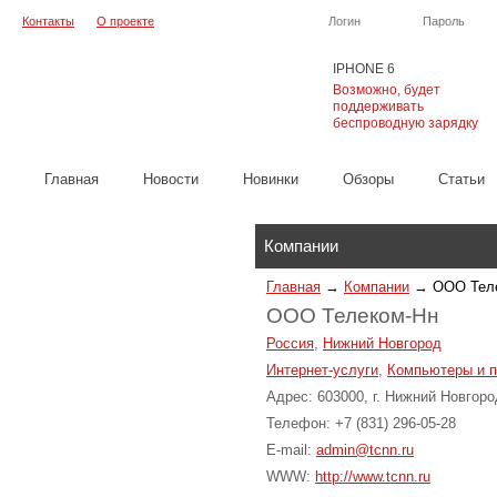
Контакты
О проекте
Логин
Пароль
IPHONE 6
Возможно, будет
поддерживать
беспроводную зарядку
Главная
Новости
Новинки
Обзоры
Cтатьи
Каталог
Компании
Главная
→
Компании
→
ООО Тел
ООО Телеком-Нн
Россия
,
Нижний Новгород
Интернет-услуги
,
Компьютеры и п
Адрес: 603000, г. Нижний Новгоро
Телефон: +7 (831) 296-05-28
E-mail:
admin@tcnn.ru
WWW:
http://www.tcnn.ru