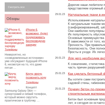
Дорогие наши любители 
Смотреть все
представляем огромный а
29.01.23
Натуральные ткани в и
Обзоры
Использование натуральн
К натуральным тканям мо
(санфоризированный), шёл
iPhone 6,
Они наиболее популярны 
возможно, будет
Их популярность обусловл
поддерживать
Основные преимущества
беспроводную
В зависимости от того, и
зарядку
Прочность. При правильно
Безопасность. Они полно
Телефоны
Просты в уходе. Их легк
Невероятно, но
«осведомленные источники»
26.01.23
Для чего необходим вх
уже обсуждают будущий iPhone
К сожалению, статистика
6, несмотря на то, что даже
часть причин разрушений
пятая …
25.01.23
Как сделать бетонный 
Кручу, верчу,
позвонить хочу
Вы хотите сами построит
Телефоны
садовой стены, габионов
Концепт
25.01.23
Почему бетон по-преж
Samsung Galaxy Skin —
строительным материа
супертонкий и гибкий телефон,
который можно скрутить
Бетон был основным прод
практически в трубочку. …
лет, и сегодня он остае