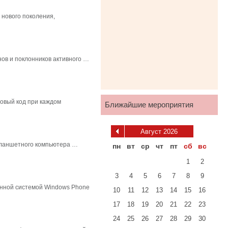
 нового поколения,
нов и поклонников активного …
овый код при каждом
Ближайшие мероприятия
Август 2026
планшетного компьютера …
пн
вт
ср
чт
пт
сб
вс
1
2
3
4
5
6
7
8
9
онной системой Windows Phone
10
11
12
13
14
15
16
17
18
19
20
21
22
23
24
25
26
27
28
29
30