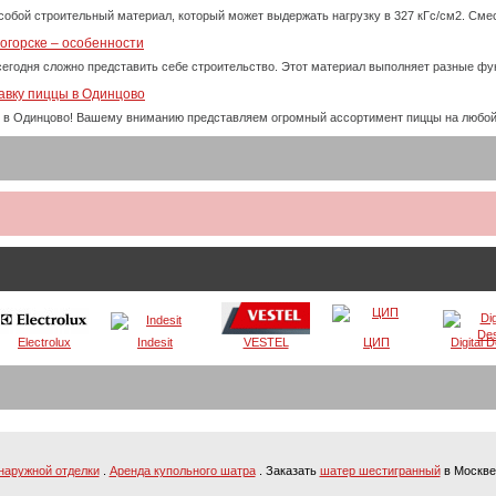
собой строительный материал, который может выдержать нагрузку в 327 кГс/см2. См
огорске – особенности
сегодня сложно представить себе строительство. Этот материал выполняет разные фу
авку пиццы в Одинцово
 в Одинцово! Вашему вниманию представляем огромный ассортимент пиццы на любой
Electrolux
Indesit
VESTEL
ЦИП
Digital 
наружной отделки
.
Аренда купольного шатра
. Заказать
шатер шестигранный
в Москве 