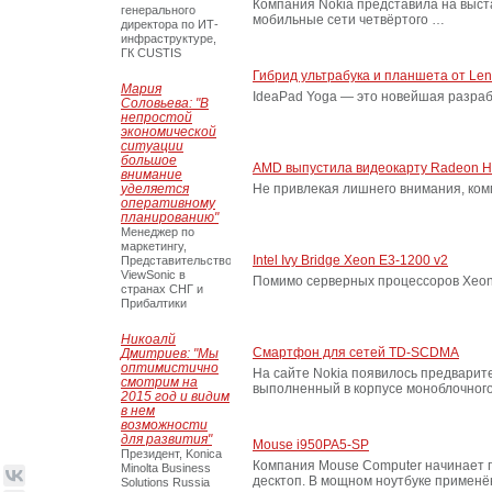
Компания Nokia представила на выст
генерального
мобильные сети четвёртого …
директора по ИТ-
инфраструктуре,
ГК CUSTIS
Гибрид ультрабука и планшета от Le
Мария
IdeaPad Yoga — это новейшая разраб
Соловьева: "В
непростой
экономической
ситуации
большое
AMD выпустила видеокарту Radeon 
внимание
уделяется
Не привлекая лишнего внимания, ко
оперативному
планированию"
Менеджер по
маркетингу,
Intel Ivy Bridge Xeon E3-1200 v2
Представительство
ViewSonic в
Помимо серверных процессоров Xeon 
странах СНГ и
Прибалтики
Никоалй
Смартфон для сетей TD-SCDMA
Дмитриев: "Мы
оптимистично
На сайте Nokia появилось предварит
смотрим на
выполненный в корпусе моноблочног
2015 год и видим
в нем
возможности
для развития"
Mouse i950PA5-SP
Президент, Konica
Компания Mouse Computer начинает п
Minolta Business
десктоп. В мощном ноутбуке примен
Solutions Russia