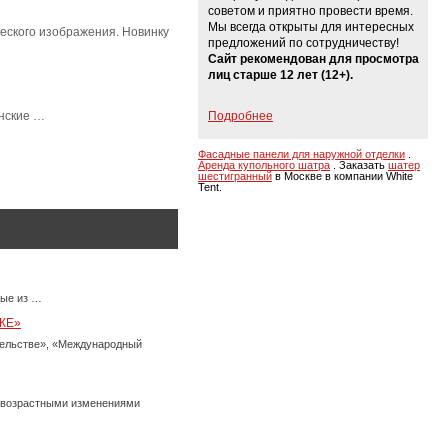
советом и приятно провести время.
Мы всегда открыты для интересных
еского изображения. Новинку
предложений по сотрудничеству!
Сайт рекомендован для просмотра
лиц старше 12 лет (12+).
анские …
Подробнее
Фасадные панели для наружной отделки
.
Аренда купольного шатра
. Заказать
шатер
шестигранный
в Москве в компании White
Tent.
ные из …
КЕ»
тельстве», «Международный
с возрастными изменениями