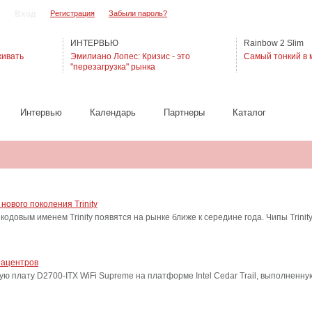
Регистрация
Забыли пароль?
ИНТЕРВЬЮ
Rainbow 2 Slim
живать
Эмилиано Лопес: Кризис - это
Самый тонкий в 
"перезагрузка" рынка
Интервью
Календарь
Партнеры
Каталог
ового поколения Trinity
одовым именем Trinity появятся на рынке ближе к середине года. Чипы Trini
иацентров
ю плату D2700-ITX WiFi Supreme на платформе Intel Cedar Trail, выполненн