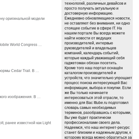
технологий, различных девайсов и
просто получать актуальную и
достоверную информацию.
Ежедневно обновляющиеся новости,
ену оригинальной модели
не оставляют без внимания, ни одно
стоящее событие в сфере IT. На
нашем портале Вы всегда можете
найти новости от ведущих
производителей, интервью
obile World Congress …
руководителей и владельцев
компаний, календарь событий,
которые каждый уважающий себя
гаджетоман обязан посетить.
Кроме того наш портал оснащён
ормы Cedar Trail. В …
каталогом производителей и
устройств, что значительно упрощает
процесс поиска интересующей Вас
информации, выбора и покупки. Если
же Вы только начинаете
ского изображения. В …
интересоваться этой отрасли, то
именно для Вас Ittube.ru подготовил
словарь самых необходимых
терминов, разобравшись с которыми,
Вы уже будет практически
профессионалами своего дела.
, ранее известной как Light
Надеемся, что наш интернет-ресурс
станет близким и надежным другом, к
которому всегда можно обратиться за