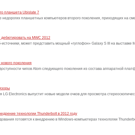
о планшета Ubislate 7
е недорогих планшетных компьютеров второго поколения, приходящих на см
ет дебютировать на MWC 2012
источники, может представить мощный «гуглофон» Galaxy S III на выставке M
 нового поколения
 доступности чипов Atom следующего поколения из состава аппаратной платф
визоры
я LG Electronics выпустит новые модели очков для просмотра стереоскопиче
едрение технологии Thunderbolt в 2012 году
вания готовятся к внедрению в Windows-компьютерах технологии Thunderbolt