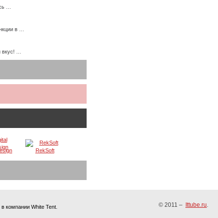
есь …
нкции в …
 вкус! …
Design
RekSoft
© 2011 –
Ittube.ru
.
в компании White Tent.