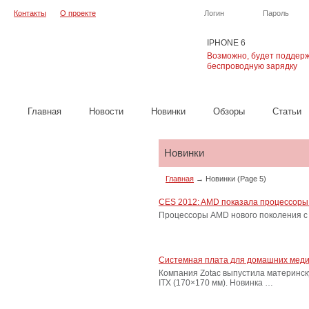
Контакты
О проекте
Логин
Пароль
IPHONE 6
Возможно, будет поддер
беспроводную зарядку
Главная
Новости
Новинки
Обзоры
Cтатьи
Новинки
Главная
→
Новинки
(Page 5)
CES 2012: AMD показала процессоры н
Процессоры AMD нового поколения с к
Системная плата для домашних мед
Компания Zotac выпустила материнску
ITX (170×170 мм). Новинка …