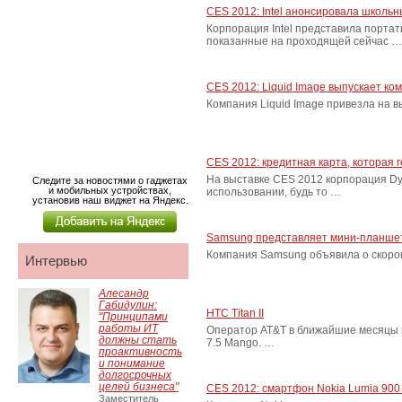
CES 2012: Intel анонсировала школьн
Корпорация Intel представила порта
показанные на проходящей сейчас …
CES 2012: Liquid Image выпускает к
Компания Liquid Image привезла на 
CES 2012: кредитная карта, которая
На выставке CES 2012 корпорация Dy
Следите за новостями о гаджетах
и мобильных устройствах,
использовании, будь то …
установив наш виджет на Яндекс.
Samsung представляет мини-планшет
Компания Samsung объявила о скоро
Интервью
Алесандр
Габидулин:
HTC Titan II
"Принципами
работы ИТ
Оператор AT&T в ближайшие месяцы н
должны стать
7.5 Mango. …
проактивность
и понимание
долгосрочных
целей бизнеса"
CES 2012: смартфон Nokia Lumia 900
Заместитель