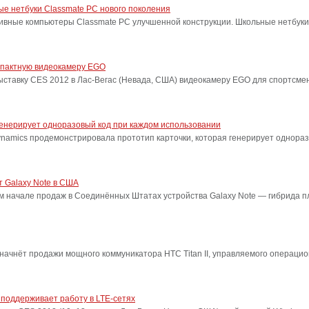
ые нетбуки Classmate PC нового поколения
тивные компьютеры Classmate PC улучшенной конструкции. Школьные нетбуки
омпактную видеокамеру EGO
выставку CES 2012 в Лас-Вегас (Невада, США) видеокамеру EGO для спортсме
 генерирует одноразовый код при каждом использовании
namics продемонстрировала прототип карточки, которая генерирует однораз
 Galaxy Note в США
м начале продаж в Соединённых Штатах устройства Galaxy Note — гибрида 
ачнёт продажи мощного коммуникатора HTC Titan II, управляемого операци
 поддерживает работу в LTE-сетях