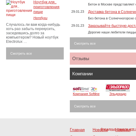
Ноутбук для..
Бетон в Москве представляет 
приготовления
пищи
29.01.23
Доставка бетона в Солнечн
Нетбуки
Без бетона в Солнечногорске 
Случалось ли вам когда-нибудь
29.01.23
Заказывайте быструю дост
хоть раз забыть перекусить,
Дорогие наши любители пиццы
засидевшись долго за
компьютером? Новый ноутбук
Electrolux …
Смотреть все
Смотреть все
Отзывы
Компании
Компания Softline
Эльдорадо
Смотреть все
Фасадные панели для 
Главная
Новости
Новинки