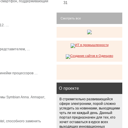
ws-смартфон, поддерживающий
31
Смотреть все
12. …
представителем, …
линейки процессоров …
О проекте
мы Symbian Anna. Аппарат,
В стремительно развивающейся
сфере электроники, порой сложно
уследить за новинками, выходящими
чуть ли не каждый день. Данный
портал предназначен для тех, кто
el, способного заменить
хочет оставаться в курсе всех
выходящих инновационных