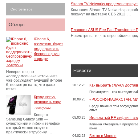
Stream TV Networks продемонстрируе
Смотреть все
Компания Stream TV Networks разраб
покажут на выставке CES 2012, …
Обзоры
Планшет ASUS Eee Pad Transformer P
Несмотря на то, что европейские про
iPhone 6,
возможно, будет
поддерживать
беспроводную
зарядку
Телефоны
Новости
Невероятно, но
«осведомленные источники»
уже обсуждают будущий iPhone
6, несмотря на то, что даже
20.12.23
Как выбрать службу достав
пятая …
Посмотрите – как выглядит с
Кручу, верчу,
18.09.23
«РОССИЯ-КАЗАХСТАН. М
позвонить хочу
Среди важных тем обсуждения
Телефоны
опыт …
Концепт
05.03.23
Игольчатый RF-лифтинг в к
Samsung Galaxy Skin —
супертонкий и гибкий телефон,
Клиника «Акварель» предлага
который можно скрутить
кожи. …
практически в трубочку. …
04.02.23
Бетон в Москве