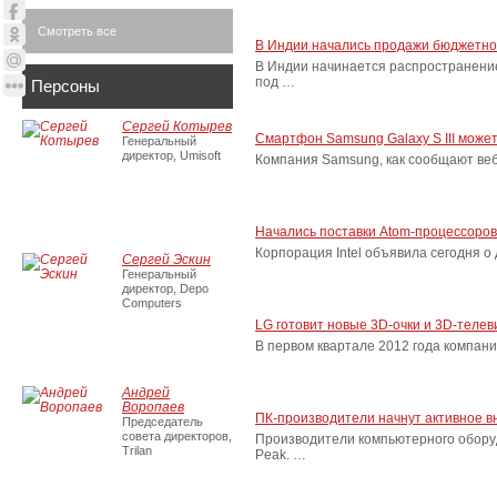
Смотреть все
В Индии начались продажи бюджетног
В Индии начинается распространени
под …
Персоны
Сергей Котырев
Смартфон Samsung Galaxy S III мож
Генеральный
директор, Umisoft
Компания Samsung, как сообщают веб-
Начались поставки Atom-процессоров
Корпорация Intel объявила сегодня о
Сергей Эскин
Генеральный
директор, Depo
Computers
LG готовит новые 3D-очки и 3D-теле
В первом квартале 2012 года компани
Андрей
Воропаев
ПК-производители начнут активное вн
Председатель
совета директоров,
Производители компьютерного оборудо
Trilan
Peak. …