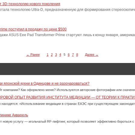
т 3D-технологию нового поколения
отала технологию Ultra-D, предназначенную для формирования стереоскопич
rime поступил в продажу по цене $500
дажи ASUS Eee Pad Transformer Prime стартуют лишь к концу января, америк
← Ранее
1
2
3
4
5
6
7
8
Далее →
ки японской кухни в Одинцове и не разочароваться?
айт компании? Как оформлено меню? Используются авторские фотографии или скачен
ИРОВОЙ ОПЫТ РАЗВИТИЯ ИНСТИТУТА МЕДИАЦИИ — ОТ ТЕОРИИ К ПРАКТИ
 находятся: «Использование медиации в странах ЕАЭС при существующем законода
линике Акварель
ет новую услугу — игольчатый RF-лифтинг, который позволяет эффективно бороться 