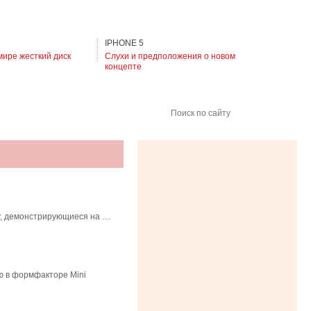
IPHONE 5
мире жесткий диск
Слухи и предположения о новом
концепте
Поиск по сайту
ty, демонстрирующиеся на …
ую в формфакторе Mini