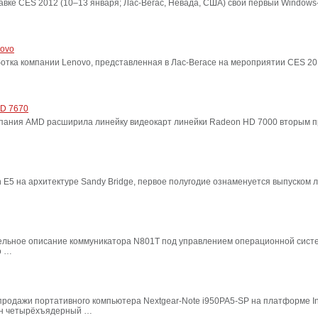
авке CES 2012 (10–13 января; Лас-Вегас, Невада, США) свой первый Windo
novo
отка компании Lenovo, представленная в Лас-Вегасе на мероприятии CES 20
HD 7670
мпания AMD расширила линейку видеокарт линейки Radeon HD 7000 вторым 
E5 на архитектуре Sandy Bridge, первое полугодие ознаменуется выпуском 
ельное описание коммуникатора N801T под управлением операционной систе
о …
родажи портативного компьютера Nextgear-Note i950PA5-SP на платформе Int
ён четырёхъядерный …