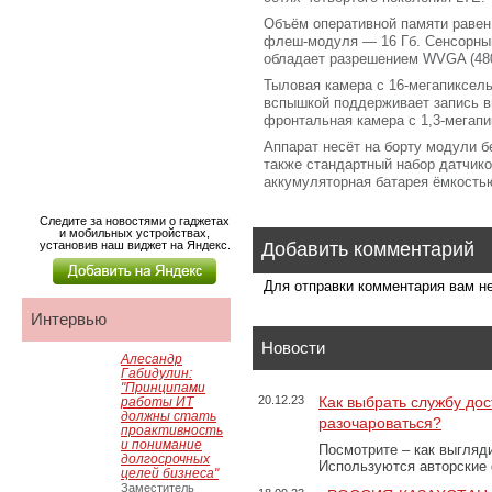
Объём оперативной памяти равен
флеш-модуля — 16 Гб. Сенсорны
обладает разрешением WVGA (480
Тыловая камера с 16-мегапиксел
вспышкой поддерживает запись в
фронтальная камера с 1,3-мегапи
Аппарат несёт на борту модули бе
также стандартный набор датчико
аккумуляторная батарея ёмкостью
Следите за новостями о гаджетах
и мобильных устройствах,
установив наш виджет на Яндекс.
Добавить комментарий
Для отправки комментария вам 
Интервью
Новости
Алесандр
Габидулин:
"Принципами
20.12.23
Как выбрать службу дос
работы ИТ
должны стать
разочароваться?
проактивность
и понимание
Посмотрите – как выгляд
долгосрочных
Используются авторские
целей бизнеса"
Заместитель