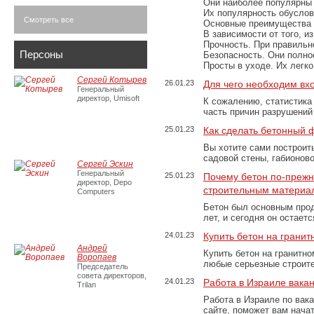
Они наиболее популярны 
Их популярность обусловл
Смотреть все
Основные преимущества
В зависимости от того, и
Прочность. При правильно
Персоны
Безопасность. Они полно
Просты в уходе. Их легк
Сергей Котырев
26.01.23
Для чего необходим вх
Генеральный
директор, Umisoft
К сожалению, статистика
часть причин разрушений
25.01.23
Как сделать бетонный 
Вы хотите сами построит
садовой стены, габионов
Сергей Эскин
Генеральный
25.01.23
Почему бетон по-преж
директор, Depo
строительным материа
Computers
Бетон был основным прод
лет, и сегодня он остае
24.01.23
Купить бетон на грани
Андрей
Купить бетон на гранитно
Воропаев
любые серьезные строит
Председатель
совета директоров,
24.01.23
Работа в Израиле вака
Trilan
Работа в Израиле по вак
сайте, поможет вам нача