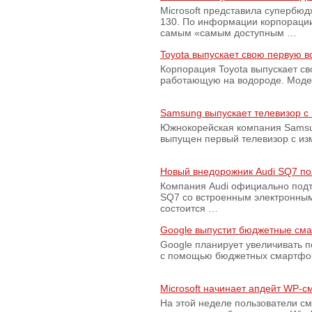
Microsoft представила супербю
130. По информации корпораци
самым «самым доступным …
Toyota выпускает свою первую 
Корпорация Toyota выпускает с
работающую на водороде. Модель
Samsung выпускает телевизор 
Южнокорейская компания Samsun
выпущен первый телевизор с из
Новый внедорожник Audi SQ7 по
Компания Audi официально подт
SQ7 со встроенным электронным
состоится …
Google выпустит бюджетные сма
Google планирует увеличивать 
с помощью бюджетных смартфон
Microsoft начинает апдейт WP-
На этой неделе пользователи с