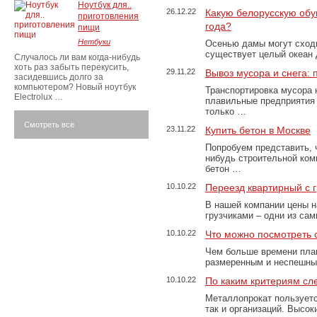
Ноутбук для..
26.12.22
Какую белорусскую обу
приготовления
года?
пищи
Нетбуки
Осенью дамы могут сходи
существует целый океан
Случалось ли вам когда-нибудь
хоть раз забыть перекусить,
29.11.22
Вывоз мусора и снега:
засидевшись долго за
компьютером? Новый ноутбук
Транспортировка мусора 
Electrolux …
плавильные предприятия 
только …
Смотреть все
23.11.22
Купить бетон в Москве
Попробуем представить, 
нибудь строительной ком
бетон …
10.10.22
Переезд квартирный с 
В нашей компании цены н
грузчиками – одни из са
10.10.22
Что можно посмотреть с
Чем больше времени план
размеренным и неспешны
10.10.22
По каким критериям сл
Металлопрокат пользуетс
так и организаций. Высо