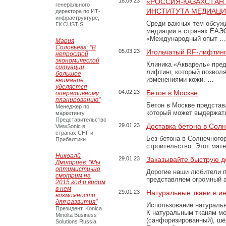
18.09.23
«РОССИЯ-КАЗАХСТАН
генерального
ИНСТИТУТА МЕДИАЦИИ
директора по ИТ-
инфраструктуре,
Среди важных тем обсуж
ГК CUSTIS
медиации в странах ЕАЭ
«Международный опыт …
Мария
Соловьева: "В
05.03.23
Игольчатый RF-лифтинг
непростой
экономической
Клиника «Акварель» пред
ситуации
лифтинг, который позвол
большое
изменениями кожи. …
внимание
уделяется
04.02.23
Бетон в Москве
оперативному
планированию"
Бетон в Москве представ
Менеджер по
который может выдержать
маркетингу,
Представительство
29.01.23
Доставка бетона в Сол
ViewSonic в
странах СНГ и
Без бетона в Солнечного
Прибалтики
строительство. Этот мат
Никоалй
29.01.23
Заказывайте быструю д
Дмитриев: "Мы
оптимистично
Дорогие наши любители 
смотрим на
представляем огромный а
2015 год и видим
в нем
29.01.23
Натуральные ткани в и
возможности
для развития"
Использование натуральн
Президент, Konica
К натуральным тканям мо
Minolta Business
(санфоризированный), шёл
Solutions Russia