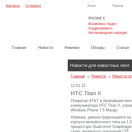
Контакты
О проекте
Логин
Пароль
IPHONE 6
Возможно, будет
поддерживать
беспроводную зарядку
Главная
Новости
Новинки
Обзоры
Cтатьи
Каталог
Новости для новостных лент
Главная
→
Новости
→
Новости д
12.01.12
HTC Titan II
Оператор AT&T в ближайшие мес
коммуникатора HTC Titan II, упр
Windows Phone 7.5 Mango.
Новинка, демонстрирующаяся на 
корпусе моноблочного типа на 1,5
процессоре Qualcomm Snapdragon
сетях четвёртого поколения LTE.