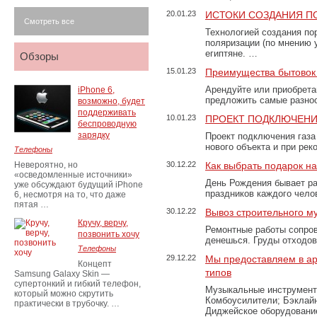
20.01.23
ИСТОКИ СОЗДАНИЯ П
Смотреть все
Технологией создания по
поляризации (по мнению 
египтяне. …
Обзоры
15.01.23
Преимущества бытовок 
Арендуйте или приобретай
iPhone 6,
предложить самые разно
возможно, будет
поддерживать
10.01.23
ПРОЕКТ ПОДКЛЮЧЕНИ
беспроводную
зарядку
Проект подключения газа
нового объекта и при рек
Телефоны
Невероятно, но
30.12.22
Как выбрать подарок н
«осведомленные источники»
День Рождения бывает ра
уже обсуждают будущий iPhone
праздников каждого чело
6, несмотря на то, что даже
пятая …
30.12.22
Вывоз строительного м
Кручу, верчу,
Ремонтные работы сопров
позвонить хочу
денешься. Груды отходо
Телефоны
29.12.22
Мы предоставляем в ар
Концепт
типов
Samsung Galaxy Skin —
супертонкий и гибкий телефон,
Музыкальные инструменты
который можно скрутить
Комбоусилители; Бэклай
практически в трубочку. …
Диджейское оборудование