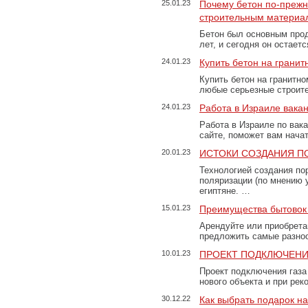
25.01.23
Почему бетон по-преж
строительным материа
Бетон был основным прод
лет, и сегодня он остае
24.01.23
Купить бетон на грани
Купить бетон на гранитно
любые серьезные строит
24.01.23
Работа в Израиле вака
Работа в Израиле по вак
сайте, поможет вам нача
20.01.23
ИСТОКИ СОЗДАНИЯ П
Технологией создания по
поляризации (по мнению 
египтяне. …
15.01.23
Преимущества бытовок 
Арендуйте или приобретай
предложить самые разно
10.01.23
ПРОЕКТ ПОДКЛЮЧЕНИ
Проект подключения газа
нового объекта и при рек
30.12.22
Как выбрать подарок н