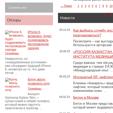
← Ранее
1
2
3
4
5
6
7
8
9
10
Смотреть все
24
25
Новости
Обзоры
20.12.23
Как выбрать службу дос
iPhone 6,
разочароваться?
возможно, будет
поддерживать
Посмотрите – как выгляд
беспроводную
Используются авторские
зарядку
18.09.23
«РОССИЯ-КАЗАХСТАН
Телефоны
ИНСТИТУТА МЕДИАЦИИ
Невероятно, но
«осведомленные источники»
Среди важных тем обсуж
уже обсуждают будущий iPhone
медиации в странах ЕАЭ
6, несмотря на то, что даже
«Международный опыт …
пятая …
05.03.23
Игольчатый RF-лифтинг
Кручу, верчу,
Клиника «Акварель» пред
позвонить хочу
лифтинг, который позвол
Телефоны
изменениями кожи. …
Концепт
04.02.23
Бетон в Москве
Samsung Galaxy Skin —
супертонкий и гибкий телефон,
Бетон в Москве представ
который можно скрутить
который может выдержать
практически в трубочку. …