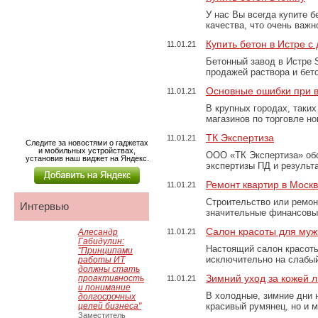
У нас Вы всегда купите 
качества, что очень важ
Купить бетон в Истре с
11.01.21
Бетонный завод в Истре S
продажей раствора и бет
Основные ошибки при 
11.01.21
В крупных городах, таки
магазинов по торговле 
ТК Экспертиза
11.01.21
Следите за новостями о гаджетах
и мобильных устройствах,
ООО «ТК Экспертиза» об
установив наш виджет на Яндекс.
экспертизы ПД и результ
Ремонт квартир в Моск
11.01.21
Строительство или ремон
Интервью
значительные финансовые
Салон красоты для муж
Алесандр
11.01.21
Габидулин:
Настоящий салон красоты
"Принципами
исключительно на слабы
работы ИТ
должны стать
Зимний уход за кожей 
проактивность
11.01.21
и понимание
В холодные, зимние дни 
долгосрочных
целей бизнеса"
красивый румянец, но и 
Заместитель