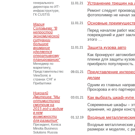
Устранение трещин на 
генерального
11.01.21
директора по ИТ-
Ремонт следует производ
инфраструктуре,
ГК CUSTIS
фотополимер не начал з
Основные преимущества
11.01.21
Мария
Соловьева: "В
Перед началом работ ма
непростой
повреждений и дает закл
экономической
этого …
ситуации
большое
Защита кузова авто
11.01.21
внимание
уделяется
Как бронируют автомобил
оперативному
пленки для защиты кузов
планированию"
приобрело популярность
Менеджер по
маркетингу,
Представление интерес
Представительство
09.01.21
ViewSonic в
делам
странах СНГ и
Прибалтики
Одним из главных направ
Прохорова и его партнер
Никоалй
Дмитриев: "Мы
Как выбрать шкаф-купе
03.01.21
оптимистично
Современные шкафы – эт
смотрим на
2015 год и видим
хранения, но двери конс
в нем
возможности
Входные металлически
01.12.19
для развития"
Входные металлические 
Президент, Konica
Minolta Business
размерах и моделях, с р
Solutions Russia