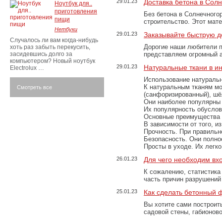
29.01.23
Доставка бетона в Сол
Ноутбук для..
приготовления
Без бетона в Солнечного
пищи
строительство. Этот мат
Нетбуки
29.01.23
Заказывайте быструю д
Случалось ли вам когда-нибудь
Дорогие наши любители 
хоть раз забыть перекусить,
засидевшись долго за
представляем огромный а
компьютером? Новый ноутбук
29.01.23
Натуральные ткани в и
Electrolux …
Использование натуральн
К натуральным тканям мо
Смотреть все
(санфоризированный), шёл
Они наиболее популярны 
Их популярность обусловл
Основные преимущества
В зависимости от того, и
Прочность. При правильно
Безопасность. Они полно
Просты в уходе. Их легк
26.01.23
Для чего необходим вх
К сожалению, статистика
часть причин разрушений
25.01.23
Как сделать бетонный 
Вы хотите сами построит
садовой стены, габионов