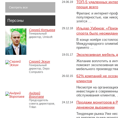
ТОП-5 удаленных интер
24.06.19
проще всего
Смотреть все
Фриланс и интернет-проф
популярностью, как никог
Персоны
злятся …
Ильдар Узбеков: «Приз
29.12.18
Сергей Котырев
спорта было неожидан
Генеральный
директор, Umisoft
В конце ноября состояло
Международного олимпийс
принято …
Эксклюзивная мебель д
19.01.17
Желание воплотить в инт
Сергей Эскин
поможет эксклюзивная м
Генеральный
директор, Depo
мебельного производства
Computers
62% компаний не осозн
26.02.15
клиентов
Несмотря на организацио
инвестиции в современны
Андрей
обслуживания клиентов,
Воропаев
Председатель
Продажи мониторов в Ро
24.12.14
совета директоров,
денежном выражении
Trilan
Тенденции рынка Уже неск
на мировом рынке монито