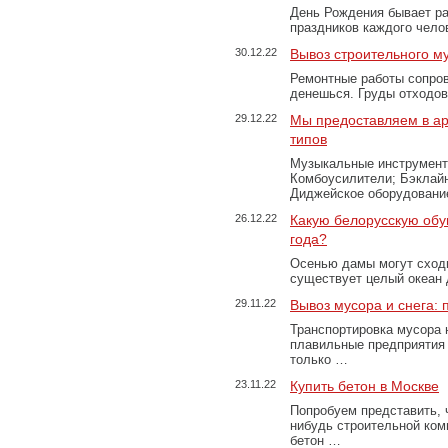
День Рождения бывает ра
праздников каждого чело
30.12.22
Вывоз строительного м
Ремонтные работы сопров
денешься. Груды отходо
29.12.22
Мы предоставляем в ар
типов
Музыкальные инструменты
Комбоусилители; Бэклай
Диджейское оборудование
26.12.22
Какую белорусскую обу
года?
Осенью дамы могут сходи
существует целый океан
29.11.22
Вывоз мусора и снега:
Транспортировка мусора 
плавильные предприятия 
только …
23.11.22
Купить бетон в Москве
Попробуем представить, 
нибудь строительной ком
бетон …