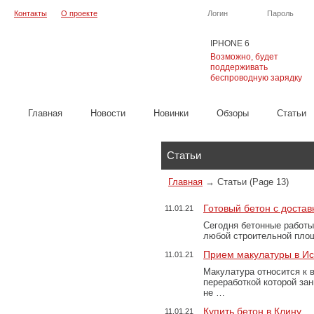
Контакты
О проекте
Логин
Пароль
IPHONE 6
Возможно, будет
поддерживать
беспроводную зарядку
Главная
Новости
Новинки
Обзоры
Cтатьи
Каталог
Статьи
Главная
→
Статьи
(Page 13)
Готовый бетон с достав
11.01.21
Сегодня бетонные работы
любой строительной площ
Прием макулатуры в Ис
11.01.21
Макулатура относится к 
переработкой которой за
не …
Купить бетон в Клину
11.01.21