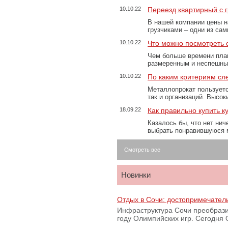
10.10.22
Переезд квартирный с 
В нашей компании цены н
грузчиками – одни из са
10.10.22
Что можно посмотреть с
Чем больше времени план
размеренным и неспешны
10.10.22
По каким критериям сл
Металлопрокат пользуетс
так и организаций. Высо
18.09.22
Как правильно купить к
Казалось бы, что нет нич
выбрать понравившуюся 
Смотреть все
Новинки
Отдых в Сочи: достопримечател
Инфраструктура Сочи преобрази
году Олимпийских игр. Сегодня