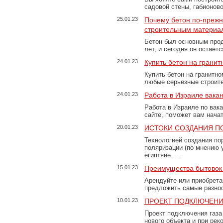
садовой стены, габионов
25.01.23
Почему бетон по-преж
строительным материа
Бетон был основным прод
лет, и сегодня он остае
24.01.23
Купить бетон на грани
Купить бетон на гранитно
любые серьезные строит
24.01.23
Работа в Израиле вака
Работа в Израиле по вак
сайте, поможет вам нача
20.01.23
ИСТОКИ СОЗДАНИЯ П
Технологией создания по
поляризации (по мнению 
египтяне. …
15.01.23
Преимущества бытовок 
Арендуйте или приобретай
предложить самые разно
10.01.23
ПРОЕКТ ПОДКЛЮЧЕНИ
Проект подключения газа
нового объекта и при рек