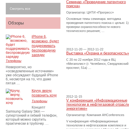
Семинар «Проведение патентного
поиска»
Смотреть все
Организатор: ЦНТИ «Прогресс»
Основные темы семинара: методика
Обзоры
проведения патентного поиска с целью: 1)
проверки охраноспособности нового
технического решения; …
iPhone 6,
возможно, будет
поддерживать
2012-11-20 — 2012-11-22
беспроводную
Выставка «Охрана и безопасность»
зарядку
С 20 по 22 ноября 2012 года в ВЦ
Телефоны
«Мегаполис» (г. Челябинск, Свердловский
Невероятно, но
проспект, 51а) …
«осведомленные источники»
уже обсуждают будущий iPhone
6, несмотря на то, что даже
пятая …
Кручу, верчу,
позвонить хочу
2012-11-15
V конференция «Информационные
Телефоны
технологии в нефтегазовой отрасли
Концепт
энергетике»
Samsung Galaxy Skin —
Организатор: Компания AHConferences
супертонкий и гибкий телефон,
который можно скрутить
V конференция «Информационные
практически в трубочку. …
технологии в нефтегазовом комплексе и