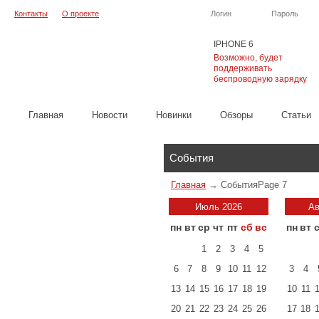
Контакты
О проекте
Логин
Пароль
IPHONE 6
Возможно, будет
поддерживать
беспроводную зарядку
Главная
Новости
Новинки
Обзоры
Cтатьи
Каталог
События
Главная
→
События
Page 7
Июль 2026
Ав
пн
вт
ср
чт
пт
сб
вс
пн
вт
1
2
3
4
5
6
7
8
9
10
11
12
3
4
13
14
15
16
17
18
19
10
11
20
21
22
23
24
25
26
17
18