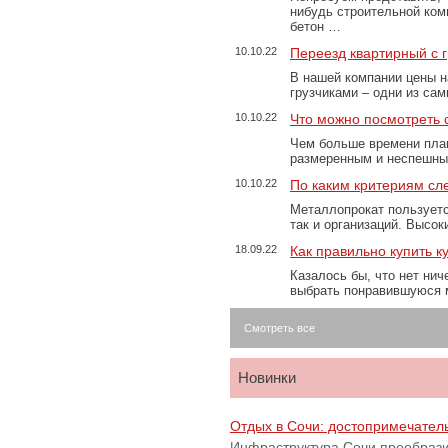
нибудь строительной ком
бетон …
10.10.22
Переезд квартирный с 
В нашей компании цены н
грузчиками – одни из са
10.10.22
Что можно посмотреть с
Чем больше времени план
размеренным и неспешны
10.10.22
По каким критериям сл
Металлопрокат пользуетс
так и организаций. Высо
18.09.22
Как правильно купить к
Казалось бы, что нет нич
выбрать понравившуюся 
Смотреть все
Новинки
Отдых в Сочи: достопримечател
Инфраструктура Сочи преобрази