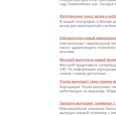
году Олимпийских игр. Сегодня
Изготовление пресс волов и мо
В нашей типография в Москве вы
волов для мероприятий и моби
Intel выпустил новый сверхмощн
Intel выпускает сверхмощный пр
смогут удовлетворить потребно
монтажа. …
Microsoft выпустила самый бюд
Microsoft представила супербю
130. По информации корпораци
самым «самым доступным …
Toyota выпускает свою первую 
Корпорация Toyota выпускает с
работающую на водороде. Модель
Samsung выпускает телевизор 
Южнокорейская компания Samsun
выпущен первый телевизор с из