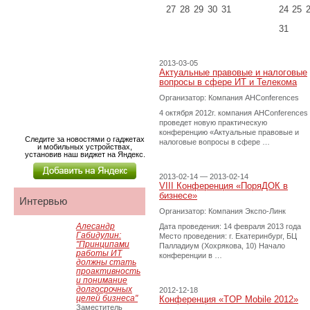
27
28
29
30
31
24
25
31
2013-03-05
Актуальные правовые и налоговые
вопросы в сфере ИТ и Телекома
Организатор: Компания AHConferences
4 октября 2012г. компания AHConferences
проведет новую практическую
конференцию «Актуальные правовые и
Следите за новостями о гаджетах
налоговые вопросы в сфере …
и мобильных устройствах,
установив наш виджет на Яндекс.
2013-02-14 — 2013-02-14
VIII Конференция «ПоряДОК в
бизнесе»
Интервью
Организатор: Компания Экспо-Линк
Алесандр
Дата проведения: 14 февраля 2013 года
Габидулин:
Место проведения: г. Екатеринбург, БЦ
"Принципами
Палладиум (Хохрякова, 10) Начало
работы ИТ
конференции в …
должны стать
проактивность
и понимание
долгосрочных
2012-12-18
целей бизнеса"
Конференция «TOP Mobile 2012»
Заместитель