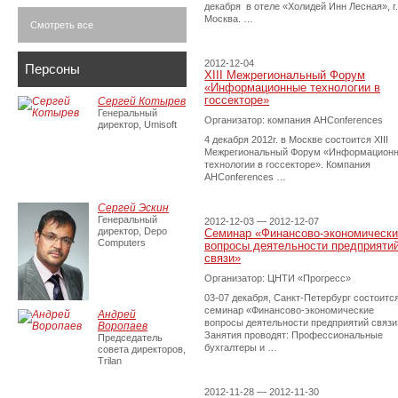
декабря в отеле «Холидей Инн Лесная», г.
Москва. …
Смотреть все
2012-12-04
Персоны
XIII Межрегиональный Форум
«Информационные технологии в
госсекторе»
Сергей Котырев
Генеральный
Организатор: компания AHConferences
директор, Umisoft
4 декабря 2012г. в Москве состоится XIII
Межрегиональный Форум «Информацион
технологии в госсекторе». Компания
AHConferences …
Сергей Эскин
Генеральный
2012-12-03 — 2012-12-07
директор, Depo
Семинар «Финансово-экономически
Computers
вопросы деятельности предприяти
связи»
Организатор: ЦНТИ «Прогресс»
03-07 декабря, Санкт-Петербург состоитс
семинар «Финансово-экономические
Андрей
вопросы деятельности предприятий связи
Воропаев
Занятия проводят: Профессиональные
Председатель
бухгалтеры и …
совета директоров,
Trilan
2012-11-28 — 2012-11-30