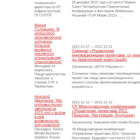
18 декабря 2012 года состоится Первая
генерального
Санкт-Петербургская Практическая
директора по ИТ-
инфраструктуре,
Конференция и Фестиваль Мобильных
ГК CUSTIS
Решений «TOP Mobile 2012». …
Мария
Соловьева: "В
непростой
экономической
ситуации
большое
2012-12-17 — 2012-12-21
внимание
Семинар «Управление
уделяется
инновационными проектами: от иде
оперативному
до привлечения инвестиций»
планированию"
Менеджер по
Организатор: ЦНТИ «Прогресс»
маркетингу,
Основные темы семинара: инновационны
Представительство
проект как товар цена инновационного
ViewSonic в
странах СНГ и
проекта способы финансирования внедре
Прибалтики
разработок и …
Никоалй
Дмитриев: "Мы
2012-12-12 — 2012-12-13
оптимистично
VII Международная конференция
смотрим на
«Управление проектами 2012.
2015 год и видим
Прошлое. Настоящее. Будущее»
в нем
возможности
Организатор: Компания infor-media Russia
для развития"
Президент, Konica
VII Международная конференция
Minolta Business
«Управление проектами 2012. Прошлое.
Solutions Russia
Настоящее. Будущее» состоится 12-13