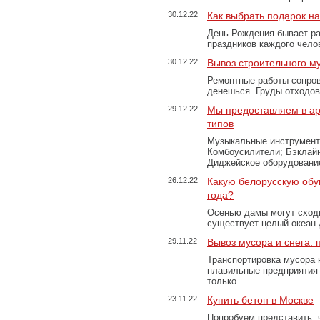
30.12.22
Как выбрать подарок н
День Рождения бывает ра
праздников каждого чело
30.12.22
Вывоз строительного м
Ремонтные работы сопров
денешься. Груды отходо
29.12.22
Мы предоставляем в ар
типов
Музыкальные инструменты
Комбоусилители; Бэклай
Диджейское оборудование
26.12.22
Какую белорусскую обу
года?
Осенью дамы могут сходи
существует целый океан
29.11.22
Вывоз мусора и снега:
Транспортировка мусора 
плавильные предприятия 
только …
23.11.22
Купить бетон в Москве
Попробуем представить, 