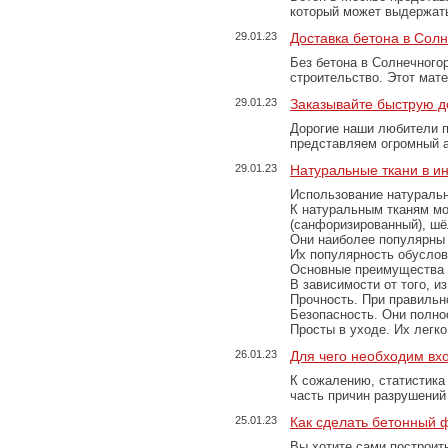
который может выдержать
29.01.23
Доставка бетона в Сол
Без бетона в Солнечного
строительство. Этот мат
29.01.23
Заказывайте быструю д
Дорогие наши любители 
представляем огромный а
29.01.23
Натуральные ткани в и
Использование натуральн
К натуральным тканям мо
(санфоризированный), шёл
Они наиболее популярны 
Их популярность обусловл
Основные преимущества
В зависимости от того, и
Прочность. При правильно
Безопасность. Они полно
Просты в уходе. Их легк
26.01.23
Для чего необходим вх
К сожалению, статистика
часть причин разрушений
25.01.23
Как сделать бетонный 
Вы хотите сами построит