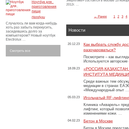
энергетике» состоится в Москве 15 ноябр
Ноутбук для..
2012г. …
приготовления
пищи
← Ранее
1
2
3
4
Нетбуки
Случалось ли вам когда-нибудь
хоть раз забыть перекусить,
Новости
засидевшись долго за
компьютером? Новый ноутбук
Electrolux …
20.12.23
Как выбрать службу дос
разочароваться?
Смотреть все
Посмотрите – как выгляд
Используются авторские
18.09.23
«РОССИЯ-КАЗАХСТАН
ИНСТИТУТА МЕДИАЦИИ
Среди важных тем обсуж
медиации в странах ЕАЭ
«Международный опыт …
05.03.23
Игольчатый RF-лифтинг
Клиника «Акварель» пред
лифтинг, который позвол
изменениями кожи. …
04.02.23
Бетон в Москве
Бетон в Москве представ