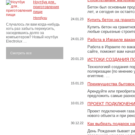
Ноутбук для..
приготовления
Бетон был основным прод
лет, и сегодня он остае
пищи
Нетбуки
24.01.23
Купить бетон на грани
Случалось ли вам когда-нибудь
Купить бетон на гранитно
хоть раз забыть перекусить,
любые серьезные строит
засидевшись долго за
компьютером? Новый ноутбук
24.01.23
Работа в Израиле вака
Electrolux …
Работа в Израиле по вак
сайте, поможет вам нача
Смотреть все
20.01.23
ИСТОКИ СОЗДАНИЯ П
Технологией создания по
поляризации (по мнению 
египтяне. …
15.01.23
Преимущества бытовок 
Арендуйте или приобретай
предложить самые разно
10.01.23
ПРОЕКТ ПОДКЛЮЧЕНИ
Проект подключения газа
нового объекта и при рек
30.12.22
Как выбрать подарок н
День Рождения бывает ра