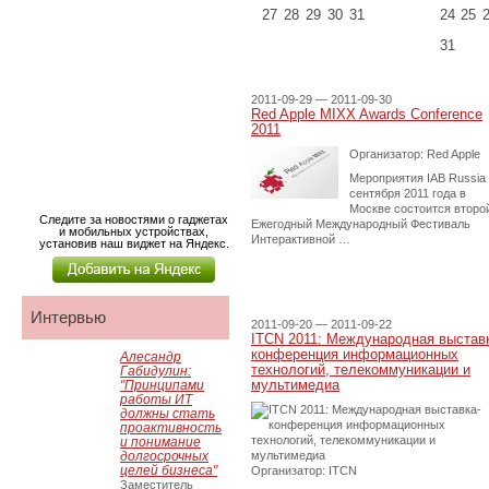
27
28
29
30
31
24
25
31
2011-09-29 — 2011-09-30
Red Apple MIXX Awards Conference
2011
Организатор: Red Apple
Мероприятия IAB Russia
сентября 2011 года в
Москве состоится второ
Следите за новостями о гаджетах
Ежегодный Международный Фестиваль
и мобильных устройствах,
Интерактивной …
установив наш виджет на Яндекс.
Интервью
2011-09-20 — 2011-09-22
ITCN 2011: Международная выстав
конференция информационных
Алесандр
технологий, телекоммуникации и
Габидулин:
мультимедиа
"Принципами
работы ИТ
должны стать
проактивность
и понимание
долгосрочных
целей бизнеса"
Организатор: ITCN
Заместитель