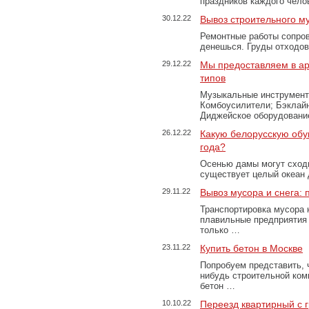
праздников каждого чело
30.12.22
Вывоз строительного м
Ремонтные работы сопров
денешься. Груды отходо
29.12.22
Мы предоставляем в ар
типов
Музыкальные инструменты
Комбоусилители; Бэклай
Диджейское оборудование
26.12.22
Какую белорусскую обу
года?
Осенью дамы могут сходи
существует целый океан
29.11.22
Вывоз мусора и снега:
Транспортировка мусора 
плавильные предприятия 
только …
23.11.22
Купить бетон в Москве
Попробуем представить, 
нибудь строительной ком
бетон …
10.10.22
Переезд квартирный с 