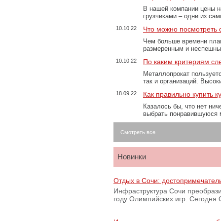
В нашей компании цены н
грузчиками – одни из са
10.10.22
Что можно посмотреть с
Чем больше времени план
размеренным и неспешны
10.10.22
По каким критериям сл
Металлопрокат пользуетс
так и организаций. Высо
18.09.22
Как правильно купить к
Казалось бы, что нет нич
выбрать понравившуюся 
Смотреть все
Новинки
Отдых в Сочи: достопримечател
Инфраструктура Сочи преобрази
году Олимпийских игр. Сегодня