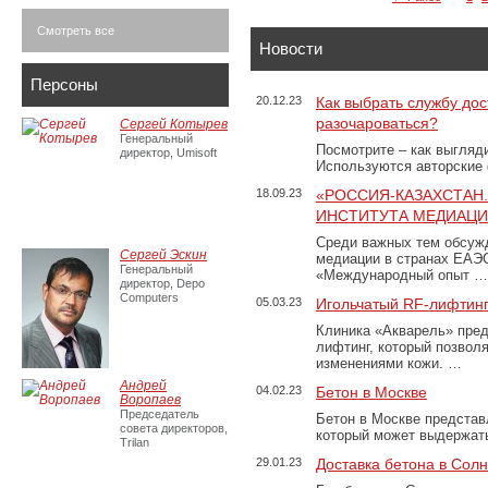
Смотреть все
Новости
Персоны
20.12.23
Как выбрать службу дос
разочароваться?
Сергей Котырев
Генеральный
Посмотрите – как выгляд
директор, Umisoft
Используются авторские
18.09.23
«РОССИЯ-КАЗАХСТАН
ИНСТИТУТА МЕДИАЦИИ
Среди важных тем обсуж
Сергей Эскин
медиации в странах ЕАЭ
Генеральный
«Международный опыт …
директор, Depo
Computers
05.03.23
Игольчатый RF-лифтинг
Клиника «Акварель» пред
лифтинг, который позвол
изменениями кожи. …
Андрей
04.02.23
Бетон в Москве
Воропаев
Председатель
Бетон в Москве представ
совета директоров,
который может выдержать
Trilan
29.01.23
Доставка бетона в Сол