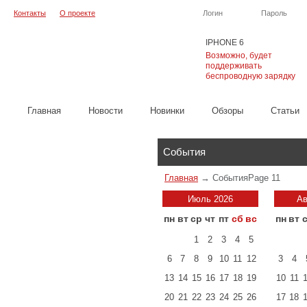
Контакты
О проекте
Логин
Пароль
IPHONE 6
Возможно, будет
поддерживать
беспроводную зарядку
Главная
Новости
Новинки
Обзоры
Cтатьи
Каталог
События
Главная
→
События
Page 11
Июль 2026
Ав
пн
вт
ср
чт
пт
сб
вс
пн
вт
1
2
3
4
5
6
7
8
9
10
11
12
3
4
13
14
15
16
17
18
19
10
11
20
21
22
23
24
25
26
17
18