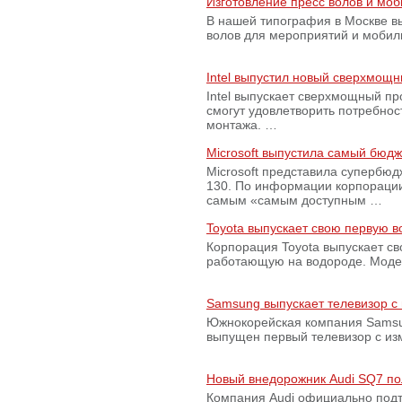
Изготовление пресс волов и мо
В нашей типография в Москве вы
волов для мероприятий и моби
Intel выпустил новый сверхмощн
Intel выпускает сверхмощный пр
смогут удовлетворить потребно
монтажа. …
Microsoft выпустила самый бюд
Microsoft представила супербю
130. По информации корпораци
самым «самым доступным …
Toyota выпускает свою первую 
Корпорация Toyota выпускает с
работающую на водороде. Модель
Samsung выпускает телевизор 
Южнокорейская компания Samsun
выпущен первый телевизор с из
Новый внедорожник Audi SQ7 по
Компания Audi официально подт