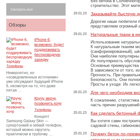
Без бетона в Солнечного
строительство. Этот мат
Смотреть все
29.01.23
Заказывайте быструю д
Дорогие наши любители 
Обзоры
представляем огромный а
29.01.23
Натуральные ткани в и
iPhone 6,
Использование натуральн
возможно, будет
К натуральным тканям мо
поддерживать
(санфоризированный), шёл
беспроводную
Они наиболее популярны 
зарядку
Их популярность обусловл
Основные преимущества
Телефоны
В зависимости от того, и
Невероятно, но
Прочность. При правильно
«осведомленные источники»
Безопасность. Они полно
уже обсуждают будущий iPhone
Просты в уходе. Их легк
6, несмотря на то, что даже
пятая …
26.01.23
Для чего необходим вх
Кручу, верчу,
К сожалению, статистика
позвонить хочу
часть причин разрушений
Телефоны
25.01.23
Как сделать бетонный 
Концепт
Вы хотите сами построит
Samsung Galaxy Skin —
супертонкий и гибкий телефон,
садовой стены, габионов
который можно скрутить
25.01.23
Почему бетон по-преж
практически в трубочку. …
строительным материа