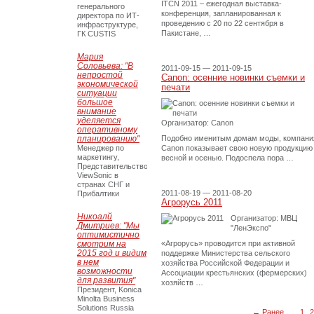
ITCN 2011 – ежегодная выставка-
генерального
конференция, запланированная к
директора по ИТ-
проведению с 20 по 22 сентября в
инфраструктуре,
Пакистане, …
ГК CUSTIS
Мария
Соловьева: "В
2011-09-15 — 2011-09-15
непростой
Canon: осенние новинки съемки и
экономической
печати
ситуации
большое
внимание
уделяется
Организатор: Canon
оперативному
планированию"
Подобно именитым домам моды, компани
Менеджер по
Canon показывает свою новую продукцию
маркетингу,
весной и осенью. Подоспела пора …
Представительство
ViewSonic в
странах СНГ и
2011-08-19 — 2011-08-20
Прибалтики
Агрорусь 2011
Никоалй
Организатор: МВЦ
Дмитриев: "Мы
"ЛенЭкспо"
оптимистично
смотрим на
«Агрорусь» проводится при активной
2015 год и видим
поддержке Министерства сельского
в нем
хозяйства Российской Федерации и
возможности
Ассоциации крестьянских (фермерских)
для развития"
хозяйств …
Президент, Konica
Minolta Business
Solutions Russia
← Ранее
1
2