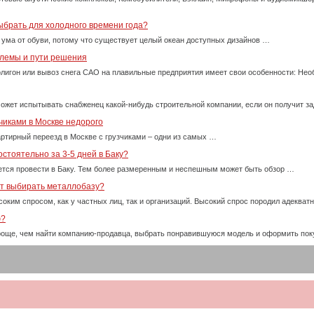
ыбрать для холодного времени года?
 ума от обуви, потому что существует целый океан доступных дизайнов …
блемы и пути решения
олигон или вывоз снега САО на плавильные предприятия имеет свои особенности: Нео
ожет испытывать снабженец какой-нибудь строительной компании, если он получит за
чиками в Москве недорого
ртирный переезд в Москве с грузчиками – одни из самых …
стоятельно за 3-5 дней в Баку?
тся провести в Баку. Тем более размеренным и неспешным может быть обзор …
ет выбирать металлобазу?
оким спросом, как у частных лиц, так и организаций. Высокий спрос породил адекват
ю?
проще, чем найти компанию-продавца, выбрать понравившуюся модель и оформить пок