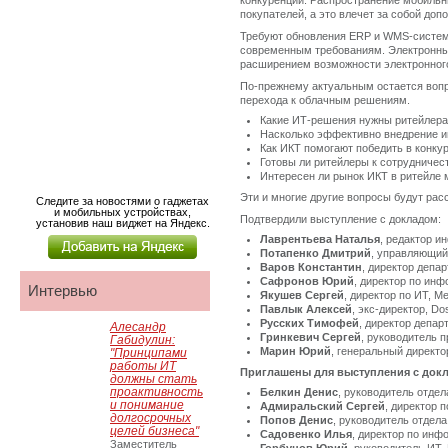
конкуренции. Распространение мобильны
покупателей, а это влечет за собой до
Требуют обновления ERP и WMS-системы
современным требованиям. Электронный
расширением возможности электронног
По-прежнему актуальным остается вопрос
перехода к облачным решениям.
Какие ИТ-решения нужны ритейлер
Насколько эффективно внедрение 
Как ИКТ помогают победить в конку
Готовы ли ритейлеры к сотрудниче
Интересен ли рынок ИКТ в ритейле 
Эти и многие другие вопросы будут ра
Следите за новостями о гаджетах
и мобильных устройствах,
Подтвердили выступление с докладом:
установив наш виджет на Яндекс.
Лаврентьева Наталья
, редактор 
Потапенко Дмитрий
, управляющий
Варов Константин
, директор деп
Сафронов Юрий
, директор по и
Интервью
Якушев Сергей
, директор по ИТ, 
Павлык Алексей
, экс-директор, Do
Русских Тимофей
, директор депа
Алесандр
Гринкевич Сергей
, руководитель 
Габидулин:
Марин Юрий
, генеральный директо
"Принципами
работы ИТ
Приглашены для выступления с док
должны стать
проактивность
Белкин Денис
, руководитель отдел
и понимание
Адмиральский Сергей
, директор 
долгосрочных
Попов Денис
, руководитель отдел
целей бизнеса"
Садовенко Илья
, директор по ин
Заместитель