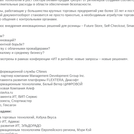
х технологий и рост сектора онлайн-продаж требует от ритейлеров создания соотве
полнительные расходы в области обеспечения безопасности.
, работающие у большинства крупных торговых предприятий уже более 10 лет и пос
 документооборот становится не просто прихотью, а необходимым атрибутом торгово
о общения с контрольными органами.
 внедрения инновационных решений для розницы – Future Store, Self-Checkout, Smart 
ам?
инноваций?
рентной борьбе?
ству с облачными провайдерами?
малому и среднему бизнесу?
ссмотрены в рамках конференции «ИТ в ритейле: новые запросы – новые решения».
информационной службы CNews
 партнер компании Management Development Group Inc.
артамента развития платформы FLEXTERA, Диасофт
нформационным технологиям, Белый Ветер ЦИФРОВОЙ
Меховая Компания Алеф
stavka.ru
ртамента ИТ, ВИП Сервис
проекта, Спортмастер
р, Гексагон
ладами:
а торговых технологий, Азбука Вкуса
по ИТ, Адамас
а развития ИТ, ЭЛЬДОРАДО
формационным технологиям Европейского региона, Мэри Кэй