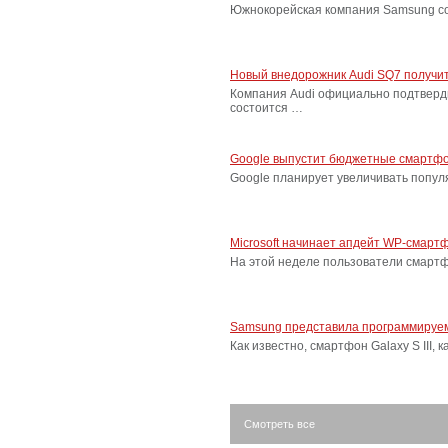
Южнокорейская компания Samsung соо
Новый внедорожник Audi SQ7 получит
Компания Audi официально подтверд
состоится …
Google выпустит бюджетные смартфо
Google планирует увеличивать попу
Microsoft начинает апдейт WP-смарт
На этой неделе пользователи смарт
Samsung представила программируем
Как известно, смартфон Galaxy S III
Смотреть все