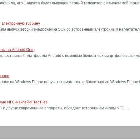
бщила, что 1 августа будет выпущен первый телевизор с изменяемой геоме
 электронную турбину
ила выпуск версии внедрожника SQ7 со встроенным электронным нагнетател
ны на Android One
лярность своей платформы Android с помощью бюджетных смартфонов стоимо
фонов
фонов на Windows Phone получат возможность обновиться до Windows Phone
ые NFC-наклейки TecTiles
, как и другие современные аппараты, обладает встроенным чипом NFC …