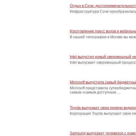
Отдых в Сочи: достопримечательнос
Инфраструктура Сочи преобразилась 
Изготовление пресс волов и мобильн
В нашей типография в Москве вы мож
Intel выпустил новый сверхмощный ч
Intel выпускает сверхмощный процес
Microsoft выпустила самый бюджетн
Microsoft представила супербюджетн
самым «самым доступным …
Toyota выпускает свою первую водор
Корпорация Toyota выпускает свою п
Samsung выпускает телевизор с изм