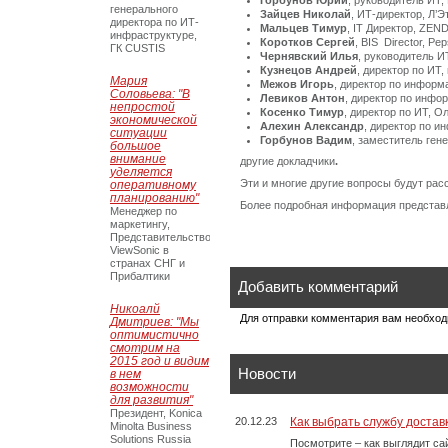
Горбунов Юрий
, руководитель ИТ
генерального
Зайцев Николай
, ИТ-директор, Л’Э
директора по ИТ-
Мальцев Тимур
, IT Директор, ZEN
инфраструктуре,
Коротков
Сергей
, BIS Director, Pe
ГК CUSTIS
Чернявский Илья
, руководитель И
Кузнецов Андрей
, директор по ИТ, 
Мария
Межов Игорь
, директор по инфор
Соловьева: "В
Левиков Антон
, директор по инфо
непростой
Косенко Тимур
, директор по ИТ, О
экономической
Алехин Александр
, директор по 
ситуации
Горбунов Вадим
, заместитель ген
большое
внимание
другие докладчики
.
уделяется
Эти и многие другие вопросы будут ра
оперативному
планированию"
Более подробная информация представ
Менеджер по
маркетингу,
Представительство
ViewSonic в
странах СНГ и
Прибалтики
Добавить комментарий
Никоалй
Для отправки комментария вам необхо
Дмитриев: "Мы
оптимистично
смотрим на
2015 год и видим
Новости
в нем
возможности
для развития"
Президент, Konica
20.12.23
Как выбрать службу достав
Minolta Business
Solutions Russia
Посмотрите – как выглядит с