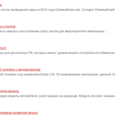
ти
после проведения здесь в 2014 году Олимпийских игр. Сегодня Олимпийский
ых стендов
ете заказать изготовление пресс волов для мероприятий и мобильных …
ипсет
сор для десктопных ПК, которые смогут удовлетворить потребности геймеро
ый телефон с медиаплеером
ый телефон под названием Nokia 130. По информации корпорации, данный т
одную модель
ервую модель автомобиля, работающую на водороде. Модель получит название
еняемым размером экрана