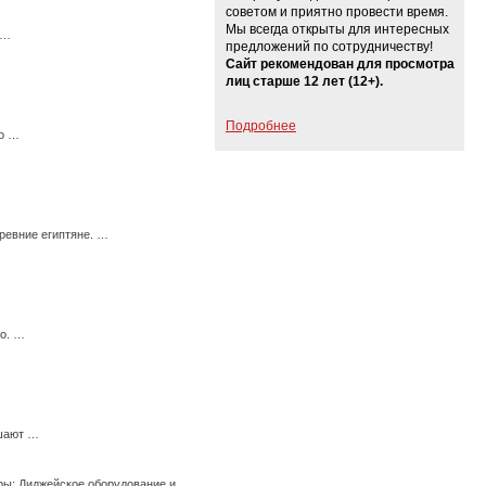
советом и приятно провести время.
Мы всегда открыты для интересных
 …
предложений по сотрудничеству!
Сайт рекомендован для просмотра
лиц старше 12 лет (12+).
Подробнее
мо …
ревние египтяне. …
го. …
ешают …
ры; Диджейское оборудование и