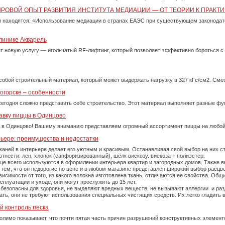
ИРОВОЙ ОПЫТ РАЗВИТИЯ ИНСТИТУТА МЕДИАЦИИ — ОТ ТЕОРИИ К ПРАКТИ
 находятся: «Использование медиации в странах ЕАЭС при существующем законода
линике Акварель
ет новую услугу — игольчатый RF-лифтинг, который позволяет эффективно бороться 
собой строительный материал, который может выдержать нагрузку в 327 кГс/см2. См
огорске – особенности
сегодня сложно представить себе строительство. Этот материал выполняет разные фу
авку пиццы в Одинцово
 в Одинцово! Вашему вниманию представляем огромный ассортимент пиццы на любой
рьере: преимущества и недостатки
каней в интерьере делает его уютным и красивым. Останавливая свой выбор на них 
тнести: лен, хлопок (санфоризированный), шёлк вискозу. вискоза + полиэстер.
е всего используются в оформлении интерьера квартир и загородных домов. Также вы
тем, что он недорогие по цене и в любом магазине представлен широкий выбор расцве
симости от того, из какого волокна изготовлена ткань, отличаются ее свойства. Об
плуатации и уходе, они могут прослужить до 15 лет.
 безопасны для здоровья, не выделяют вредных веществ, не вызывают аллергии и ра
рать, они не требуют использования специальных чистящих средств. Их легко гладит
й контроль песка
олимо показывает, что почти пятая часть причин разрушений конструктивных элемент