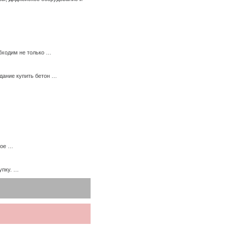
бходим не только …
дание купить бетон …
ное …
упку. …