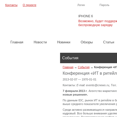
Контакты
О проекте
Логин
Пароль
IPHONE 6
Возможно, будет поддер
беспроводную зарядку
Главная
Новости
Новинки
Обзоры
Cтатьи
События
Главная
→
События
→
Конференция «ИТ
Конференция «ИТ в ритейл
2013-02-07 — 1970-01-01
Контакты:
E-mail: events@cnews.ru, Тел.
7 февраля 2013 г
. Агентство маркетин
новые решения».
По данным IDC, рынок ИТ в ритейле в б
выше среднего показателя увеличения р
Среди активно развивающихся направле
кадровый. Все больше внимания уделяю