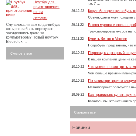
Ноутбук для..
т.п. У …
приготовления
26.12.22
Какую белорусскую обувь в
пищи
Осенью дамы могут сходить с
Нетбуки
Случалось ли вам когда-нибудь
29.11.22
Вывоз мусора и снега: про
хоть раз забыть перекусить,
Транспортировка мусора на п
засидевшись долго за
компьютером? Новый ноутбук
23.11.22
Купить бетон в Москве
Electrolux …
Попробуем представить, что м
10.10.22
Переезд квартирный с груз
Смотреть все
В нашей компании цены на ква
10.10.22
Что можно посмотреть само
Чем больше времени планируе
10.10.22
По каким критериям следу
Металлопрокат пользуется выс
18.09.22
Как правильно купить кухн
Казалось бы, что нет ничего 
Смотреть все
Новинки