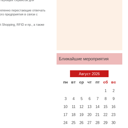
тствующих сервисов для
тепенно перестающие отвечать
го предприятия в связи с
Shopping, RFID и пр., а также
Ближайшие мероприятия
Август 2026
пн
вт
ср
чт
пт
сб
вс
1
2
3
4
5
6
7
8
9
10
11
12
13
14
15
16
17
18
19
20
21
22
23
24
25
26
27
28
29
30