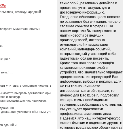
технологий, различных девайсов и
КЕ»
просто получать актуальную и
тельстве», «Международный
достоверную информацию.
Ежедневно обновляющиеся новости,
не оставляют без внимания, ни одно
стоящее событие в сфере IT. На
с возрастными изменениями
нашем портале Вы всегда можете
найти новости от ведущих
производителей, интервью
руководителей и владельцев
есь …
компаний, календарь событий,
которые каждый уважающий себя
гаджетоман обязан посетить.
нкции в …
Кроме того наш портал оснащён
каталогом производителей и
устройств, что значительно упрощает
 вкус! …
процесс поиска интересующей Вас
информации, выбора и покупки. Если
стоит учитывать основные нюансы их использования, иначе по истечению времени они
же Вы только начинаете
интересоваться этой отрасли, то
 можете выбрать достаточно оригинальные ткани, изготовленные из крапивы, конопли
именно для Вас Ittube.ru подготовил
ток и текстур.
словарь самых необходимых
щими плюсами для них являются:
терминов, разобравшись с которыми,
здражения.
Вы уже будет практически
ь в домашних условиях обычным утюгом. …
профессионалами своего дела.
Надеемся, что наш интернет-ресурс
станет близким и надежным другом, к
ов зданий и …
которому всегда можно обратиться за