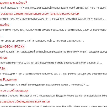
дамент для забора?
очный фундамент? Например, для садовой стены, габионовой ограды или чего-то еще?
у остается самым популярным строительным материалом
м строительной отрасли более 2000 лет, и сегодня он остается самым популярным …
м щебне
бне стоит перед тем, как начинать любые серьезные строительные работы; необходи
и
, которую вы сможете найти на нашем сайте, поможет вам начать …
ОШКОВОЙ КРАСКИ
вой краски, так называемой анодной поляризации (по мнению ученых), владели еще д
ренду
 нас бытовки – благо, мы готовы предложить самые разнообразные их варианты …
АЗА
т необходим и при строительстве нового объекта и при реконструкции уже возведенно
ень Рождения
оду, это один из самый долгожданных праздников каждого человека. И …
ра со стройплощадки
ются мусором. Никуда от него не денешься. Груды отходов валяются под ногами, м
 звуковое оборудование всех типов
товые акустические комплексы; Комбоусилители; Бэклайн; Микрофоны и аудиомикше