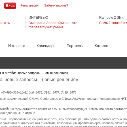
Регистрация
Забыли пароль?
ИНТЕРВЬЮ
Rainbow 2 Slim
живать
Эмилиано Лопес: Кризис - это
Самый тонкий в 
"перезагрузка" рынка
Интервью
Календарь
Партнеры
Каталог
 в ритейле: новые запросы – новые решения»
е: новые запросы – новые решения»
: +7–495–363–11–11 доб. 3435, 3141, 3477, 3439, 3478
говых коммуникаций CNews Conferences и CNews Analytics проводят конференцию
«ИТ
лижайшие годы останется одним из самых быстрорастущих. Темпы его роста составят 
асходов на ИТ в стране.
ний – корпоративные социальные сети, помогающие решить один из самых острых воп
т заказчики аналитическим системам, позволяющим правильно организовать бизнес 