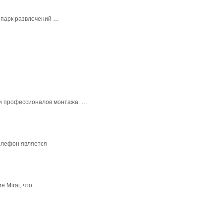
 парк развлечений …
в и профессионалов монтажа. …
елефон является
 Mirai, что …