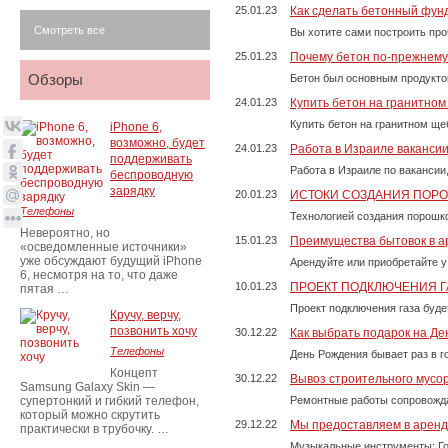
25.01.23
Как сделать бетонный фун
Смотреть все
Вы хотите сами построить пр
25.01.23
Почему бетон по-прежнем
Обзоры
Бетон был основным продукто
24.01.23
Купить бетон на гранитно
Купить бетон на гранитном ще
iPhone 6,
возможно, будет
24.01.23
Работа в Израиле ваканси
поддерживать
Работа в Израиле по вакансии
беспроводную
зарядку
20.01.23
ИСТОКИ СОЗДАНИЯ ПОР
Телефоны
Технологией создания порошко
Невероятно, но
15.01.23
Преимущества бытовок в а
«осведомленные источники»
уже обсуждают будущий iPhone
Арендуйте или приобретайте у
6, несмотря на то, что даже
10.01.23
ПРОЕКТ ПОДКЛЮЧЕНИЯ Г
пятая …
Проект подключения газа буде
Кручу, верчу,
позвонить хочу
30.12.22
Как выбрать подарок на Д
Телефоны
День Рождения бывает раз в г
Концепт
30.12.22
Вывоз строительного мусо
Samsung Galaxy Skin —
супертонкий и гибкий телефон,
Ремонтные работы сопровожда
который можно скрутить
29.12.22
Мы предоставляем в аренду
практически в трубочку. …
Музыкальные инструменты; Го