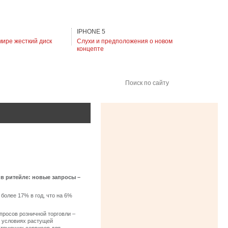
IPHONE 5
мире жесткий диск
Слухи и предположения о новом
концепте
Поиск по сайту
 в ритейле: новые запросы –
более 17% в год, что на 6%
росов розничной торговли –
в условиях растущей