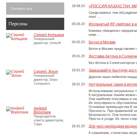
18.09.23
«РОССИЯ-КАЗАХСТАН. М
Смотреть все
Среди важных тем обсуждения
опыт …
Персоны
05.03.23
Игольчатый RF-лифтинг в к
Клиника «Акварель» предлага
Сергей Котырев
кожи. …
Генеральный
04.02.23
Бетон в Москве
директор, Umisoft
Бетон в Москве представляет 
29.01.23
Доставка бетона в Солнечн
Без бетона в Солнечногорске 
29.01.23
Заказывайте быструю дост
Сергей Эскин
Генеральный
Дорогие наши любители пиццы
директор, Depo
Computers
29.01.23
Натуральные ткани в инте
Использование натуральных т
К натуральным тканям можно о
Они наиболее популярны и чащ
Их популярность обусловлена 
Основные преимущества В зави
Андрей
Прочность. При правильной экс
Воропаев
Безопасность. Они полностью
Председатель
Просты в уходе. Их легко сти
совета директоров,
Trilan
26.01.23
Для чего необходим входно
К сожалению, статистика неум