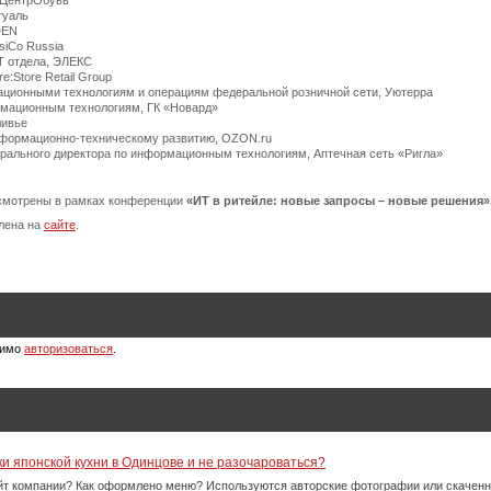
, ЦентрОбувь
туаль
DEN
psiCo Russia
Т отдела, ЭЛЕКС
re:Store Retail Group
мационными технологиям и операциям федеральной розничной сети, Уютерра
рмационным технологиям, ГК «Новард»
ливье
информационно-техническому развитию, OZON.ru
ерального директора по информационным технологиям, Аптечная сеть «Ригла»
ссмотрены в рамках конференции
«ИТ в ритейле: новые запросы – новые решения»
лена на
сайте
.
димо
авторизоваться
.
ки японской кухни в Одинцове и не разочароваться?
айт компании? Как оформлено меню? Используются авторские фотографии или скачен