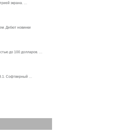
трией экрана. …
ем. Дебют новинки
стью до 100 долларов. …
 8.1. Софтверный …