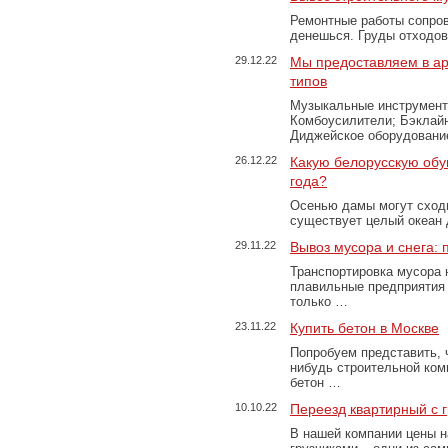
Ремонтные работы сопров
денешься. Груды отходо
29.12.22
Мы предоставляем в ар
типов
Музыкальные инструменты
Комбоусилители; Бэклай
Диджейское оборудование
26.12.22
Какую белорусскую обу
года?
Осенью дамы могут сходи
существует целый океан
29.11.22
Вывоз мусора и снега:
Транспортировка мусора 
плавильные предприятия 
только …
23.11.22
Купить бетон в Москве
Попробуем представить, 
нибудь строительной ком
бетон …
10.10.22
Переезд квартирный с 
В нашей компании цены н