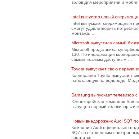
волов для мероприятий и моби
Intel выпустил новый сверхмощн
Intel выпускает сверхмощный пр
смогут удовлетворить потребно
монтажа. …
Microsoft выпустила самый бюд
Microsoft представила супербю
130. По информации корпораци
самым «самым доступным …
Toyota выпускает свою первую 
Корпорация Toyota выпускает с
работающую на водороде. Модель
Samsung выпускает телевизор 
Южнокорейская компания Samsun
выпущен первый телевизор с из
Новый внедорожник Audi SQ7 по
Компания Audi официально подт
SQ7 со встроенным электронным
состоится …