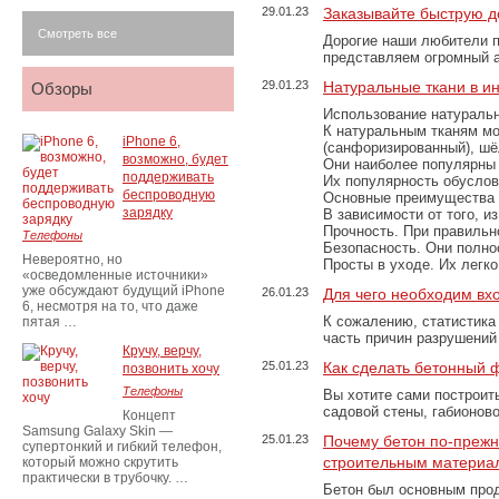
29.01.23
Заказывайте быструю д
Смотреть все
Дорогие наши любители 
представляем огромный а
29.01.23
Натуральные ткани в и
Обзоры
Использование натуральн
К натуральным тканям мо
iPhone 6,
(санфоризированный), шёл
возможно, будет
Они наиболее популярны 
поддерживать
Их популярность обусловл
беспроводную
Основные преимущества
зарядку
В зависимости от того, и
Прочность. При правильно
Телефоны
Безопасность. Они полно
Невероятно, но
Просты в уходе. Их легк
«осведомленные источники»
уже обсуждают будущий iPhone
26.01.23
Для чего необходим вх
6, несмотря на то, что даже
К сожалению, статистика
пятая …
часть причин разрушений
Кручу, верчу,
25.01.23
Как сделать бетонный 
позвонить хочу
Телефоны
Вы хотите сами построит
садовой стены, габионов
Концепт
Samsung Galaxy Skin —
25.01.23
Почему бетон по-преж
супертонкий и гибкий телефон,
строительным материа
который можно скрутить
практически в трубочку. …
Бетон был основным прод