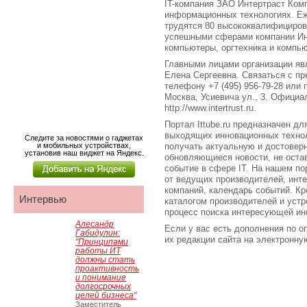
IT-компания ЗАО Интертраст Ком
информационных технологиях. Еж
трудятся 80 высококвалифициров
успешными сферами компании Ин
компьютеры, оргтехника и компь
Главными лицами организации яв
Елена Сергеевна. Связаться с п
телефону +7 (495) 956-79-28 или 
Москва, Усиевича ул., 3. Официа
http://www.intertrust.ru.
Портал Ittube.ru предназначен для
выходящих инновационных технол
Следите за новостями о гаджетах
и мобильных устройствах,
получать актуальную и достове
установив наш виджет на Яндекс.
обновляющиеся новости, не оста
событие в сфере IT. На нашем по
от ведущих производителей, инт
компаний, календарь событий. Кро
Интервью
каталогом производителей и устр
процесс поиска интересующей ин
Алесандр
Если у вас есть дополнения по о
Габидулин:
их редакции сайта на электронную 
"Принципами
работы ИТ
должны стать
проактивность
и понимание
долгосрочных
целей бизнеса"
Заместитель