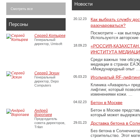
Новости
Смотреть все
20.12.23
Как выбрать службу дос
Персоны
разочароваться?
Посмотрите – как выгляд
Сергей Котырев
Используются авторские
Генеральный
директор, Umisoft
18.09.23
«РОССИЯ-КАЗАХСТАН
ИНСТИТУТА МЕДИАЦИИ
Среди важных тем обсуж
медиации в странах ЕАЭ
«Международный опыт …
Сергей Эскин
05.03.23
Игольчатый RF-лифтинг
Генеральный
директор, Depo
Клиника «Акварель» пред
Computers
лифтинг, который позвол
изменениями кожи. …
04.02.23
Бетон в Москве
Бетон в Москве представ
Андрей
Воропаев
который может выдержать
Председатель
29.01.23
Доставка бетона в Сол
совета директоров,
Trilan
Без бетона в Солнечного
строительство. Этот мат