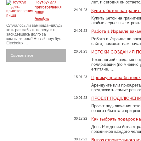
лет, и сегодня он остае
Ноутбук для..
приготовления
24.01.23
Купить бетон на грани
пищи
Купить бетон на гранитно
Нетбуки
любые серьезные строит
Случалось ли вам когда-нибудь
хоть раз забыть перекусить,
24.01.23
Работа в Израиле вака
засидевшись долго за
компьютером? Новый ноутбук
Работа в Израиле по вак
Electrolux …
сайте, поможет вам нача
20.01.23
ИСТОКИ СОЗДАНИЯ П
Смотреть все
Технологией создания по
поляризации (по мнению 
египтяне. …
15.01.23
Преимущества бытовок 
Арендуйте или приобретай
предложить самые разно
10.01.23
ПРОЕКТ ПОДКЛЮЧЕНИ
Проект подключения газа
нового объекта и при рек
30.12.22
Как выбрать подарок н
День Рождения бывает ра
праздников каждого чело
30.12.22
Вывоз строительного м