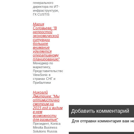
генерального
директора по ИТ-
инфраструктуре,
ГК CUSTIS
Мария
Соловьева: "В
непростой
экономической
ситуации
большое
внимание
уделяется
оперативному
планированию"
Менеджер по
маркетингу,
Представительство
ViewSonic в
странах СНГ и
Прибалтики
Никоалй
Дмитриев: "Мы
оптимистично
смотрим на
2015 год и видим
Добавить комментарий
в нем
возможности
для развития"
Для отправки комментария вам 
Президент, Konica
Minolta Business
Solutions Russia