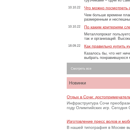
грузчиками – одни из са
10.10.22
Что можно посмотреть с
Чем больше времени план
размеренным и неспешны
10.10.22
По каким критериям сл
Металлопрокат пользуетс
так и организаций. Высо
18.09.22
Как правильно купить к
Казалось бы, что нет нич
выбрать понравившуюся 
Смотреть все
Новинки
Отдых в Сочи: достопримечател
Инфраструктура Сочи преобрази
году Олимпийских игр. Сегодня
Изготовление пресс волов и мо
В нашей типография в Москве вы