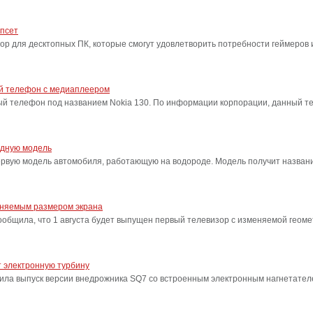
ипсет
сор для десктопных ПК, которые смогут удовлетворить потребности геймеро
ый телефон с медиаплеером
ый телефон под названием Nokia 130. По информации корпорации, данный т
одную модель
ервую модель автомобиля, работающую на водороде. Модель получит название
еняемым размером экрана
бщила, что 1 августа будет выпущен первый телевизор с изменяемой геоме
 электронную турбину
ила выпуск версии внедрожника SQ7 со встроенным электронным нагнетател