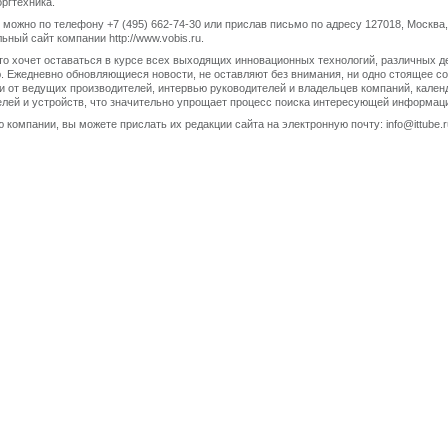
ргтехника.
ожно по телефону +7 (495) 662-74-30 или прислав письмо по адресу 127018, Москва, С
ный сайт компании http://www.vobis.ru.
 кто хочет оставаться в курсе всех выходящих инновационных технологий, различных д
 Ежедневно обновляющиеся новости, не оставляют без внимания, ни одно стоящее со
и от ведущих производителей, интервью руководителей и владельцев компаний, кален
телей и устройств, что значительно упрощает процесс поиска интересующей информаци
 компании, вы можете прислать их редакции сайта на электронную почту: info@ittube.r