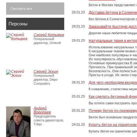
Бетон в Москве представляет 
Смотреть все
29.01.23
Доставка бетона в Солнечн
Без бетона в Солнечногорске 
Персоны
29.01.23
Заказывайте быструю дост
Дорогие наши любители пиццы
Сергей Котырев
Генеральный
29.01.23
Натуральные ткани в инте
директор, Umisoft
Использование натуральных т
К натуральным тканям можно о
Они наиболее популярны и чащ
Их популярность обусловлена 
Основные преимущества В зави
Прочность. При правильной экс
Безопасность. Они полностью
Сергей Эскин
Просты в уходе. Их легко сти
Генеральный
директор, Depo
26.01.23
Для чего необходим входно
Computers
К сожалению, статистика неум
25.01.23
Как сделать бетонный фун
Вы хотите сами построить пр
Андрей
25.01.23
Почему бетон по-прежнем
Воропаев
Председатель
Бетон был основным продукто
совета директоров,
Trilan
24.01.23
Купить бетон на гранитно
Купить бетон на гранитном ще