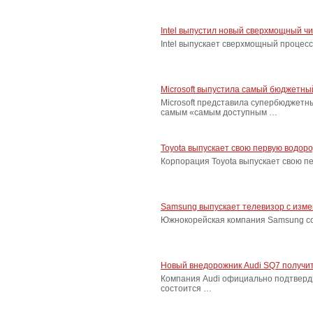
Intel выпустил новый сверхмощный ч
Intel выпускает сверхмощный процес
Microsoft выпустила самый бюджетн
Microsoft представила супербюджетн
самым «самым доступным …
Toyota выпускает свою первую водор
Корпорация Toyota выпускает свою п
Samsung выпускает телевизор с изм
Южнокорейская компания Samsung соо
Новый внедорожник Audi SQ7 получит
Компания Audi официально подтверд
состоится …