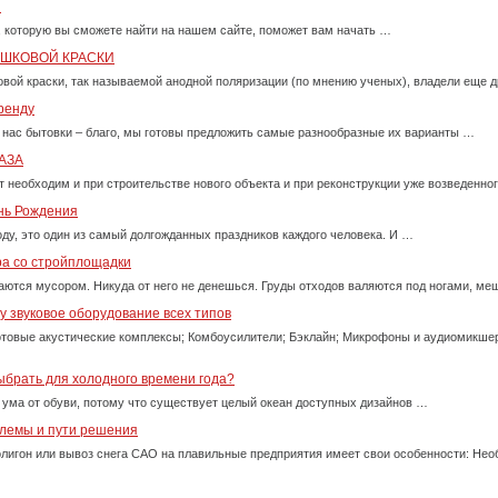
и
, которую вы сможете найти на нашем сайте, поможет вам начать …
ОШКОВОЙ КРАСКИ
вой краски, так называемой анодной поляризации (по мнению ученых), владели еще д
ренду
 нас бытовки – благо, мы готовы предложить самые разнообразные их варианты …
АЗА
т необходим и при строительстве нового объекта и при реконструкции уже возведенно
ень Рождения
оду, это один из самый долгожданных праздников каждого человека. И …
ра со стройплощадки
ются мусором. Никуда от него не денешься. Груды отходов валяются под ногами, м
 звуковое оборудование всех типов
товые акустические комплексы; Комбоусилители; Бэклайн; Микрофоны и аудиомикше
ыбрать для холодного времени года?
 ума от обуви, потому что существует целый океан доступных дизайнов …
блемы и пути решения
олигон или вывоз снега САО на плавильные предприятия имеет свои особенности: Нео