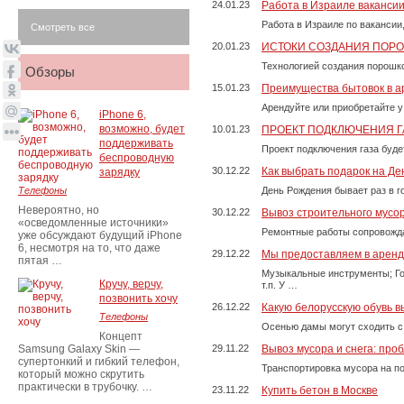
24.01.23
Работа в Израиле ваканси
Работа в Израиле по вакансии
Смотреть все
20.01.23
ИСТОКИ СОЗДАНИЯ ПОР
Технологией создания порошко
Обзоры
15.01.23
Преимущества бытовок в а
Арендуйте или приобретайте у
iPhone 6,
возможно, будет
10.01.23
ПРОЕКТ ПОДКЛЮЧЕНИЯ Г
поддерживать
Проект подключения газа буде
беспроводную
30.12.22
Как выбрать подарок на Д
зарядку
Телефоны
День Рождения бывает раз в г
Невероятно, но
30.12.22
Вывоз строительного мусо
«осведомленные источники»
Ремонтные работы сопровожда
уже обсуждают будущий iPhone
6, несмотря на то, что даже
29.12.22
Мы предоставляем в аренду
пятая …
Музыкальные инструменты; Го
Кручу, верчу,
т.п. У …
позвонить хочу
26.12.22
Какую белорусскую обувь в
Телефоны
Осенью дамы могут сходить с
Концепт
Samsung Galaxy Skin —
29.11.22
Вывоз мусора и снега: про
супертонкий и гибкий телефон,
Транспортировка мусора на п
который можно скрутить
практически в трубочку. …
23.11.22
Купить бетон в Москве