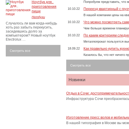
Ноутбук для..
Попробуем представить, что м
приготовления
10.10.22
Переезд квартирный с груз
пищи
В нашей компании цены на ква
Нетбуки
10.10.22
Что можно посмотреть само
Случалось ли вам когда-нибудь
хоть раз забыть перекусить,
Чем больше времени планируе
засидевшись долго за
компьютером? Новый ноутбук
10.10.22
По каким критериям следу
Electrolux …
Металлопрокат пользуется выс
18.09.22
Как правильно купить кухн
Смотреть все
Казалось бы, что нет ничего 
Смотреть все
Новинки
Отдых в Сочи: достопримечательнос
Инфраструктура Сочи преобразилась 
Изготовление пресс волов и мобильн
В нашей типография в Москве вы мож