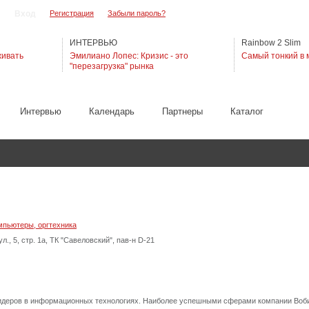
Регистрация
Забыли пароль?
ИНТЕРВЬЮ
Rainbow 2 Slim
живать
Эмилиано Лопес: Кризис - это
Самый тонкий в 
"перезагрузка" рынка
Интервью
Календарь
Партнеры
Каталог
мпьютеры, оргтехника
., 5, стр. 1а, ТК "Савеловский", пав-н D-21
лидеров в информационных технологиях. Наиболее успешными сферами компании Воб