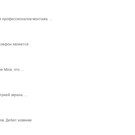
в и профессионалов монтажа. …
елефон является
 Mirai, что …
трией экрана. …
ем. Дебют новинки