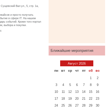
ущевский Вал ул., 5, стр. 1а,
евайсов и просто получать
бытие в сфере IT. На нашем
дарь событий. Кроме того портал
и, выбора и покупки.
u.
Ближайшие мероприятия
Август 2026
пн
вт
ср
чт
пт
сб
вс
1
2
3
4
5
6
7
8
9
10
11
12
13
14
15
16
17
18
19
20
21
22
23
24
25
26
27
28
29
30