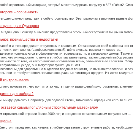
собой строительный материал, который может выдержать нагрузку в 327 кГс/см2. См
огорске – особенности
сегодня сложно представить себе строительство. Этот материал выполняет разные фу
авку пиццы в Одинцово
 в Одинцово! Вашему вниманию представляем огромный ассортимент пиццы на любой
рьере: преимущества и недостатки
каней в интерьере делает его уютным и красивым. Останавливая свой выбор на них 
тнести: лен, хлопок (санфоризированный), шёлк вискозу. вискоза + полиэстер.
е всего используются в оформлении интерьера квартир и загородных домов. Также вы
тем, что он недорогие по цене и в любом магазине представлен широкий выбор расцве
симости от того, из какого волокна изготовлена ткань, отличаются ее свойства. Об
плуатации и уходе, они могут прослужить до 15 лет.
 безопасны для здоровья, не выделяют вредных веществ, не вызывают аллергии и ра
рать, они не требуют использования специальных чистящих средств. Их легко гладит
й контроль песка
олимо показывает, что почти пятая часть причин разрушений конструктивных элемент
дамент для забора?
очный фундамент? Например, для садовой стены, габионовой ограды или чего-то еще?
у остается самым популярным строительным материалом
м строительной отрасли более 2000 лет, и сегодня он остается самым популярным …
м щебне
бне стоит перед тем, как начинать любые серьезные строительные работы; необходи