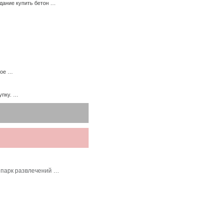
дание купить бетон …
ное …
упку. …
 парк развлечений …