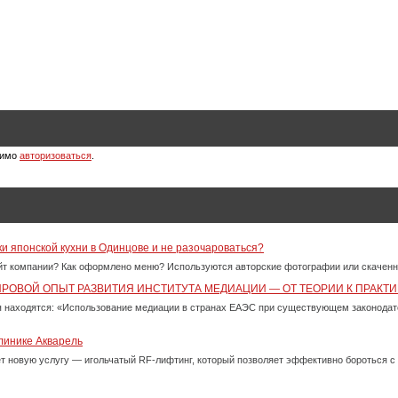
димо
авторизоваться
.
ки японской кухни в Одинцове и не разочароваться?
айт компании? Как оформлено меню? Используются авторские фотографии или скачен
ИРОВОЙ ОПЫТ РАЗВИТИЯ ИНСТИТУТА МЕДИАЦИИ — ОТ ТЕОРИИ К ПРАКТИ
 находятся: «Использование медиации в странах ЕАЭС при существующем законода
линике Акварель
ет новую услугу — игольчатый RF-лифтинг, который позволяет эффективно бороться 