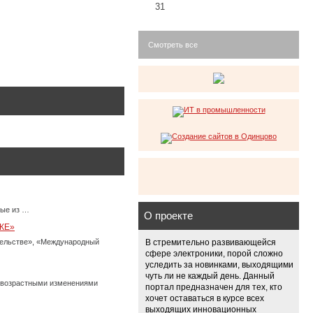
31
Смотреть все
ные из …
О проекте
КЕ»
тельстве», «Международный
В стремительно развивающейся
сфере электроники, порой сложно
уследить за новинками, выходящими
чуть ли не каждый день. Данный
с возрастными изменениями
портал предназначен для тех, кто
хочет оставаться в курсе всех
выходящих инновационных