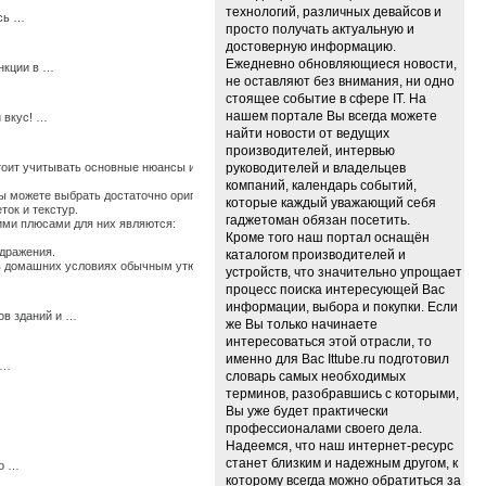
технологий, различных девайсов и
есь …
просто получать актуальную и
достоверную информацию.
Ежедневно обновляющиеся новости,
нкции в …
не оставляют без внимания, ни одно
стоящее событие в сфере IT. На
нашем портале Вы всегда можете
 вкус! …
найти новости от ведущих
производителей, интервью
стоит учитывать основные нюансы их использования, иначе по истечению времени они
руководителей и владельцев
компаний, календарь событий,
 можете выбрать достаточно оригинальные ткани, изготовленные из крапивы, конопли
которые каждый уважающий себя
ток и текстур.
гаджетоман обязан посетить.
щими плюсами для них являются:
Кроме того наш портал оснащён
здражения.
каталогом производителей и
ь в домашних условиях обычным утюгом. …
устройств, что значительно упрощает
процесс поиска интересующей Вас
информации, выбора и покупки. Если
ов зданий и …
же Вы только начинаете
интересоваться этой отрасли, то
именно для Вас Ittube.ru подготовил
 …
словарь самых необходимых
терминов, разобравшись с которыми,
Вы уже будет практически
профессионалами своего дела.
Надеемся, что наш интернет-ресурс
станет близким и надежным другом, к
мо …
которому всегда можно обратиться за