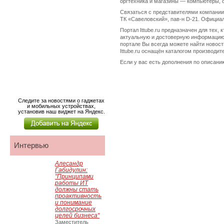
оргтехника и магазины — компьютеры, о
Связаться с представителями компании м
ТК «Савеловский», пав-н D-21. Официаль
Портал Ittube.ru предназначен для тех,
актуальную и достоверную информацию.
портале Вы всегда можете найти новост
Ittube.ru оснащён каталогом производи
Если у вас есть дополнения по описанию
Следите за новостями о гаджетах
и мобильных устройствах,
установив наш виджет на Яндекс.
Интервью
Алесандр
Габидулин:
"Принципами
работы ИТ
должны стать
проактивность
и понимание
долгосрочных
целей бизнеса"
Заместитель