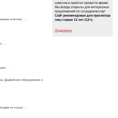
советом и приятно провести время.
Мы всегда открыты для интересных
предложений по сотрудничеству!
Сайт рекомендован для просмотра
ревние египтяне. …
лиц старше 12 лет (12+).
Подробнее
го. …
ешают …
ры; Диджейское оборудование и
бходим не только …