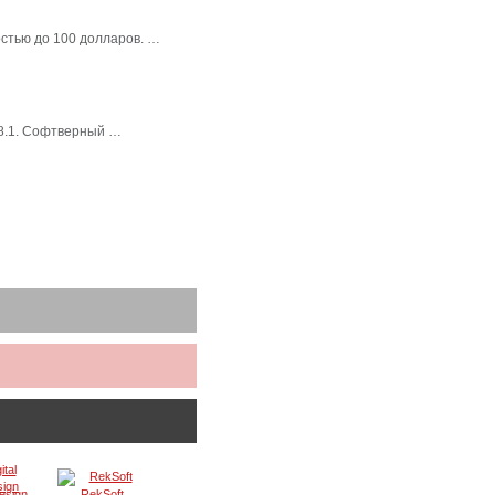
стью до 100 долларов. …
 8.1. Софтверный …
Design
RekSoft