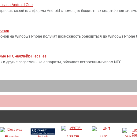
ны на Android One
лярность своей платформы Android с помощью бюджетных смартфонов стоимо
фонов
фонов на Windows Phone получат возможность обновиться до Windows Phone
ые NFC-наклейки TecTiles
, как и другие современные аппараты, обладает встроенным чипом NFC …
Electrolux
Indesit
VESTEL
ЦИП
Digital 