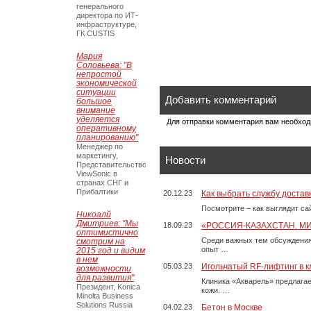
генерального
директора по ИТ-
инфраструктуре,
ГК CUSTIS
Мария
Соловьева: "В
непростой
экономической
ситуации
Добавить комментарий
большое
внимание
уделяется
Для отправки комментария вам необхо
оперативному
планированию"
Менеджер по
маркетингу,
Новости
Представительство
ViewSonic в
странах СНГ и
Прибалтики
20.12.23
Как выбрать службу достав
Посмотрите – как выглядит с
Никоалй
Дмитриев: "Мы
18.09.23
«РОССИЯ-КАЗАХСТАН. М
оптимистично
Среди важных тем обсуждения
смотрим на
опыт …
2015 год и видим
в нем
05.03.23
Игольчатый RF-лифтинг в к
возможности
для развития"
Клиника «Акварель» предлага
Президент, Konica
кожи. …
Minolta Business
Solutions Russia
04.02.23
Бетон в Москве