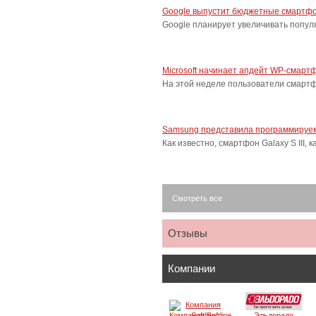
Google выпустит бюджетные смартфо
Google планирует увеличивать попу
Microsoft начинает апдейт WP-смарт
На этой неделе пользователи смарт
Samsung представила программируем
Как известно, смартфон Galaxy S III
Смотреть все
Отзывы
Компании
Компания Softline
Эльдорадо