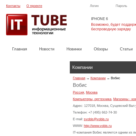
Контакты
О проекте
Логин
Пароль
IPHONE 6
Возможно, будет поддер
беспроводную зарядку
Главная
Новости
Новинки
Обзоры
Cтатьи
Компании
Главная
→
Компании
→
Вобис
Вобис
Россия
,
Москва
Компьютеры, оргтехника
,
Магазины - ко
Адрес: 127018, Москва, Сущевский Вал ул
Телефон: +7 (495) 662-74-30
E-mail:
svobis@vobis.ru
WWW:
http://www.vobis.ru
IT-компания Вобис является одним из 