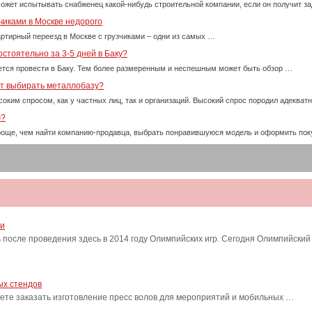
ожет испытывать снабженец какой-нибудь строительной компании, если он получит за
чиками в Москве недорого
ртирный переезд в Москве с грузчиками – одни из самых …
стоятельно за 3-5 дней в Баку?
тся провести в Баку. Тем более размеренным и неспешным может быть обзор …
ет выбирать металлобазу?
оким спросом, как у частных лиц, так и организаций. Высокий спрос породил адекват
ю?
проще, чем найти компанию-продавца, выбрать понравившуюся модель и оформить пок
ти
после проведения здесь в 2014 году Олимпийских игр. Сегодня Олимпийский
ых стендов
ете заказать изготовление пресс волов для мероприятий и мобильных …