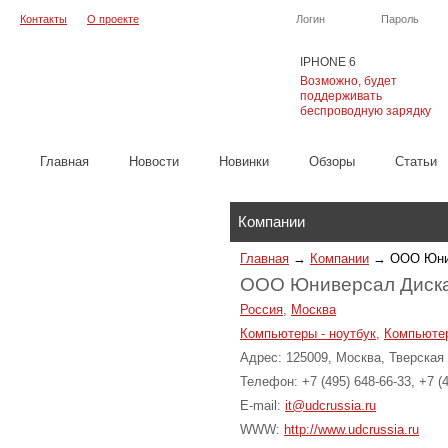
Контакты
О проекте
Логин
Пароль
IPHONE 6
Возможно, будет
поддерживать
беспроводную зарядку
Главная
Новости
Новинки
Обзоры
Cтатьи
Каталог
Компании
Главная
→
Компании
→
ООО Юни
ООО Юниверсал Диска
Россия
,
Москва
Компьютеры - ноутбук
,
Компьютер
Адрес: 125009, Москва, Тверская 
Телефон: +7 (495) 648-66-33, +7 (
E-mail:
it@udcrussia.ru
WWW:
http://www.udcrussia.ru