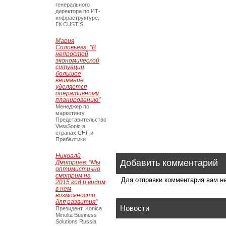
генерального
директора по ИТ-
инфраструктуре,
ГК CUSTIS
Мария
Соловьева: "В
непростой
экономической
ситуации
большое
внимание
уделяется
оперативному
планированию"
Менеджер по
маркетингу,
Представительство
ViewSonic в
странах СНГ и
Прибалтики
Никоалй
Добавить комментарий
Дмитриев: "Мы
оптимистично
смотрим на
Для отправки комментария вам 
2015 год и видим
в нем
возможности
для развития"
Новости
Президент, Konica
Minolta Business
Solutions Russia