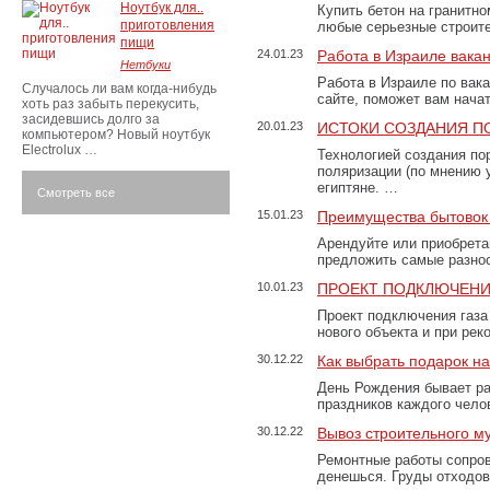
Ноутбук для..
Купить бетон на гранитно
приготовления
любые серьезные строит
пищи
24.01.23
Работа в Израиле вака
Нетбуки
Работа в Израиле по вак
Случалось ли вам когда-нибудь
сайте, поможет вам нача
хоть раз забыть перекусить,
засидевшись долго за
20.01.23
ИСТОКИ СОЗДАНИЯ П
компьютером? Новый ноутбук
Electrolux …
Технологией создания по
поляризации (по мнению 
египтяне. …
Смотреть все
15.01.23
Преимущества бытовок 
Арендуйте или приобретай
предложить самые разно
10.01.23
ПРОЕКТ ПОДКЛЮЧЕНИ
Проект подключения газа
нового объекта и при рек
30.12.22
Как выбрать подарок н
День Рождения бывает ра
праздников каждого чело
30.12.22
Вывоз строительного м
Ремонтные работы сопров
денешься. Груды отходо