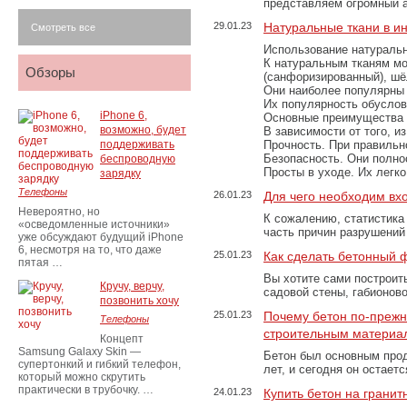
представляем огромный а
29.01.23
Натуральные ткани в и
Смотреть все
Использование натуральн
К натуральным тканям мо
Обзоры
(санфоризированный), шёл
Они наиболее популярны 
Их популярность обусловл
iPhone 6,
Основные преимущества
возможно, будет
В зависимости от того, и
поддерживать
Прочность. При правильно
Безопасность. Они полно
беспроводную
Просты в уходе. Их легк
зарядку
Телефоны
26.01.23
Для чего необходим вх
Невероятно, но
К сожалению, статистика
«осведомленные источники»
часть причин разрушений
уже обсуждают будущий iPhone
6, несмотря на то, что даже
25.01.23
Как сделать бетонный 
пятая …
Вы хотите сами построит
Кручу, верчу,
садовой стены, габионов
позвонить хочу
25.01.23
Почему бетон по-преж
Телефоны
строительным материа
Концепт
Samsung Galaxy Skin —
Бетон был основным прод
супертонкий и гибкий телефон,
лет, и сегодня он остае
который можно скрутить
практически в трубочку. …
24.01.23
Купить бетон на грани