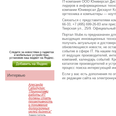
IT-компания ООО Юниверсал Диск
лидеров в информационных техн
компании Юниверсал Дискаунт К
оргтехника и компьютеры — ноутб
Связаться с представителями ком
66-33, +7 (495) 699-26-83 или пр
Тверская ул., 25/9. Официальный с
Портал Ittube.ru предназначен для
выходящих инновационных технол
получать актуальную и достове
обновляющиеся новости, не оста
событие в сфере IT. На нашем по
Следите за новостями о гаджетах
и мобильных устройствах,
от ведущих производителей, инт
установив наш виджет на Яндекс.
компаний, календарь событий. Кро
каталогом производителей и устр
процесс поиска интересующей ин
Если у вас есть дополнения по о
Интервью
их редакции сайта на электронную 
Алесандр
Габидулин:
"Принципами
работы ИТ
должны стать
проактивность
и понимание
долгосрочных
целей бизнеса"
Заместитель