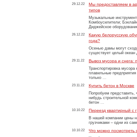
29.12.22
Мы предоставляем в ар
типов
Музыкальные инструменты
Комбоусилители; Бэклай
Диджейское оборудование
26.12.22
Какую белорусскую обу
года?
Осенью дамы могут сходи
существует целый океан
29.11.22
Вывоз мусора и снега:
Транспортировка мусора 
плавильные предприятия 
только …
23.11.22
Купить бетон в Москве
Попробуем представить, 
нибудь строительной ком
бетон …
10.10.22
Переезд квартирный с 
В нашей компании цены н
грузчиками – одни из са
10.10.22
Что можно посмотреть с