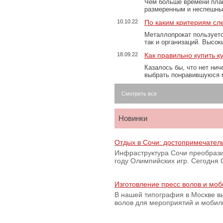
Чем больше времени план
размеренным и неспешны
10.10.22
По каким критериям сл
Металлопрокат пользуетс
так и организаций. Высо
18.09.22
Как правильно купить к
Казалось бы, что нет нич
выбрать понравившуюся 
Смотреть все
Новинки
Отдых в Сочи: достопримечател
Инфраструктура Сочи преобрази
году Олимпийских игр. Сегодня
Изготовление пресс волов и мо
В нашей типография в Москве вы
волов для мероприятий и моби