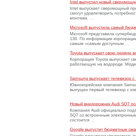
Intel выпустил новый сверхмощн
Intel выпускает сверхмощный пр
смогут удовлетворить потребно
монтажа. …
Microsoft выпустила самый бюд
Microsoft представила супербю
130. По информации корпораци
самым «самым доступным …
Toyota выпускает свою первую 
Корпорация Toyota выпускает с
работающую на водороде. Модель
Samsung выпускает телевизор 
Южнокорейская компания Samsun
выпущен первый телевизор с из
Новый внедорожник Audi SQ7 по
Компания Audi официально подт
SQ7 со встроенным электронным
состоится …
Google выпустит бюджетные сма
Google планирует увеличивать 