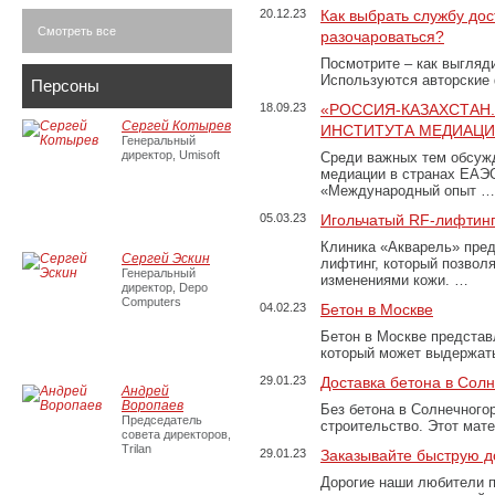
20.12.23
Как выбрать службу дос
Смотреть все
разочароваться?
Посмотрите – как выгляд
Используются авторские
Персоны
18.09.23
«РОССИЯ-КАЗАХСТАН
Сергей Котырев
ИНСТИТУТА МЕДИАЦИИ
Генеральный
директор, Umisoft
Среди важных тем обсуж
медиации в странах ЕАЭ
«Международный опыт …
05.03.23
Игольчатый RF-лифтинг
Клиника «Акварель» пред
Сергей Эскин
лифтинг, который позвол
Генеральный
изменениями кожи. …
директор, Depo
Computers
04.02.23
Бетон в Москве
Бетон в Москве представ
который может выдержать
29.01.23
Доставка бетона в Сол
Андрей
Воропаев
Без бетона в Солнечного
Председатель
строительство. Этот мат
совета директоров,
Trilan
29.01.23
Заказывайте быструю д
Дорогие наши любители 